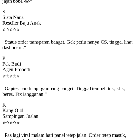
jajan boba 😂"
S
Sista Nana
Reseller Baju Anak
⭐
⭐
⭐
⭐
⭐
"Status order transparan banget. Gak perlu nanya CS, tinggal lihat
dashboard."
P
Pak Budi
Agen Properti
⭐
⭐
⭐
⭐
⭐
"Gaptek parah tapi gampang banget. Tinggal tempel link, klik,
beres. Fix langganan."
K
Kang Ojol
Sampingan Jualan
⭐
⭐
⭐
⭐
⭐
"Pas lagi viral malam hari panel tetep jalan. Order tetep masuk,