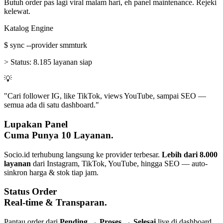
Butuh order pas lagi viral malam hari, eh panel maintenance. Rejeki
kelewat.
Katalog Engine
$
sync --provider smmturk
>
Status:
8.185 layanan siap
💡
"Cari follower IG, like TikTok, views YouTube, sampai SEO —
semua ada di satu dashboard."
Lupakan Panel
Cuma Punya 10 Layanan.
Socio.id terhubung langsung ke provider terbesar.
Lebih dari 8.000
layanan
dari Instagram, TikTok, YouTube, hingga SEO — auto-
sinkron harga & stok tiap jam.
Status Order
Real-time & Transparan.
Pantau order dari
Pending → Proses → Selesai
live di dashboard.