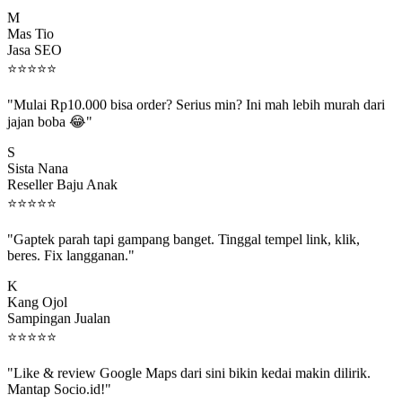
M
Mas Tio
Jasa SEO
⭐
⭐
⭐
⭐
⭐
"Mulai Rp10.000 bisa order? Serius min? Ini mah lebih murah dari
jajan boba 😂"
S
Sista Nana
Reseller Baju Anak
⭐
⭐
⭐
⭐
⭐
"Gaptek parah tapi gampang banget. Tinggal tempel link, klik,
beres. Fix langganan."
K
Kang Ojol
Sampingan Jualan
⭐
⭐
⭐
⭐
⭐
"Like & review Google Maps dari sini bikin kedai makin dilirik.
Mantap Socio.id!"