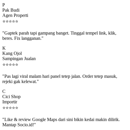
P
Pak Budi
Agen Properti
⭐
⭐
⭐
⭐
⭐
"Gaptek parah tapi gampang banget. Tinggal tempel link, klik,
beres. Fix langganan."
K
Kang Ojol
Sampingan Jualan
⭐
⭐
⭐
⭐
⭐
"Pas lagi viral malam hari panel tetep jalan. Order tetep masuk,
rejeki gak kelewat."
C
Cici Shop
Importir
⭐
⭐
⭐
⭐
⭐
"Like & review Google Maps dari sini bikin kedai makin dilirik.
Mantap Socio.id!"
B