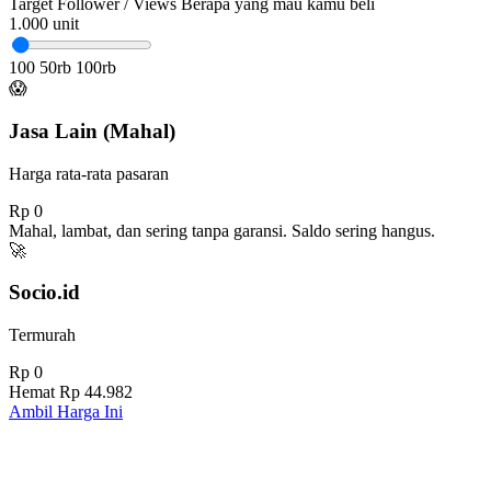
Target Follower / Views
Berapa yang mau kamu beli
1.000
unit
100
50rb
100rb
😱
Jasa Lain (Mahal)
Harga rata-rata pasaran
Rp 0
Mahal, lambat, dan sering tanpa garansi. Saldo sering hangus.
🚀
Socio.id
Termurah
Rp 0
Hemat
Rp 44.982
Ambil Harga Ini