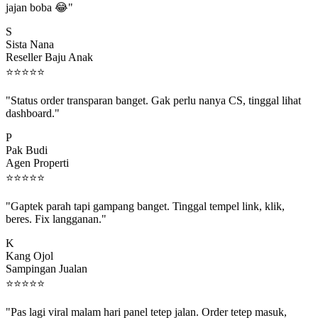
S
Sista Nana
Reseller Baju Anak
⭐
⭐
⭐
⭐
⭐
"Status order transparan banget. Gak perlu nanya CS, tinggal lihat
dashboard."
P
Pak Budi
Agen Properti
⭐
⭐
⭐
⭐
⭐
"Gaptek parah tapi gampang banget. Tinggal tempel link, klik,
beres. Fix langganan."
K
Kang Ojol
Sampingan Jualan
⭐
⭐
⭐
⭐
⭐
"Pas lagi viral malam hari panel tetep jalan. Order tetep masuk,
rejeki gak kelewat."