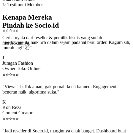
✨ Testimoni Member
Kenapa Mereka
Pindah ke Socio.id
⭐
⭐
⭐
⭐
⭐
Cerita nyata dari reseller & pemilik bisnis yang sudah
"Followers IG naik 5rb dalam sejam padahal baru order. Kagum sih,
merasakannya.
murah lagi! 🤯"
J
Juragan Fashion
Owner Toko Online
⭐
⭐
⭐
⭐
⭐
"Views TikTok aman, gak pernah kena banned. Engagement
beneran naik, algoritma suka."
K
Koh Reza
Content Creator
⭐
⭐
⭐
⭐
⭐
"Jadi reseller di Socio.id, marginnya enak banget. Dashboard buat
kirim order ke client gampang."