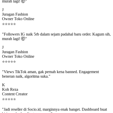
murah lagi! 🤯"
J
Juragan Fashion
Owner Toko Online
⭐
⭐
⭐
⭐
⭐
"Followers IG naik 5rb dalam sejam padahal baru order. Kagum sih,
murah lagi! 🤯"
J
Juragan Fashion
Owner Toko Online
⭐
⭐
⭐
⭐
⭐
"Views TikTok aman, gak pernah kena banned. Engagement
beneran naik, algoritma suka."
K
Koh Reza
Content Creator
⭐
⭐
⭐
⭐
⭐
"Jadi reseller di Socio.id, marginnya enak banget. Dashboard buat