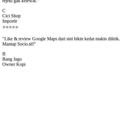
rejeki gak kelewat."
C
Cici Shop
Importir
⭐
⭐
⭐
⭐
⭐
"Like & review Google Maps dari sini bikin kedai makin dilirik.
Mantap Socio.id!"
B
Bang Jago
Owner Kopi