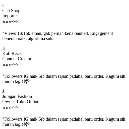
C
Cici Shop
Importir
⭐
⭐
⭐
⭐
⭐
"Views TikTok aman, gak pernah kena banned. Engagement
beneran naik, algoritma suka."
K
Koh Reza
Content Creator
⭐
⭐
⭐
⭐
⭐
"Followers IG naik 5rb dalam sejam padahal baru order. Kagum sih,
murah lagi! 🤯"
J
Juragan Fashion
Owner Toko Online
⭐
⭐
⭐
⭐
⭐
"Followers IG naik 5rb dalam sejam padahal baru order. Kagum sih,
murah lagi! 🤯"