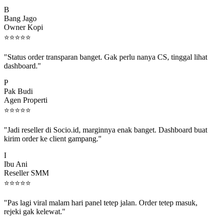
B
Bang Jago
Owner Kopi
⭐
⭐
⭐
⭐
⭐
"Status order transparan banget. Gak perlu nanya CS, tinggal lihat
dashboard."
P
Pak Budi
Agen Properti
⭐
⭐
⭐
⭐
⭐
"Jadi reseller di Socio.id, marginnya enak banget. Dashboard buat
kirim order ke client gampang."
I
Ibu Ani
Reseller SMM
⭐
⭐
⭐
⭐
⭐
"Pas lagi viral malam hari panel tetep jalan. Order tetep masuk,
rejeki gak kelewat."