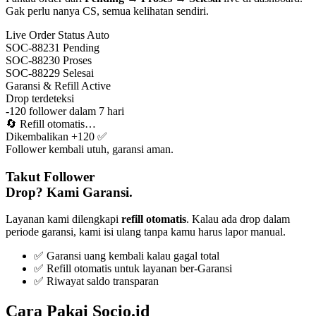
Gak perlu nanya CS, semua kelihatan sendiri.
Live Order Status
Auto
SOC-88231
Pending
SOC-88230
Proses
SOC-88229
Selesai
Garansi & Refill
Active
Drop terdeteksi
-120 follower dalam 7 hari
🔄
Refill otomatis…
Dikembalikan +120 ✅
Follower kembali utuh, garansi aman.
Takut Follower
Drop? Kami Garansi.
Layanan kami dilengkapi
refill otomatis
. Kalau ada drop dalam
periode garansi, kami isi ulang tanpa kamu harus lapor manual.
✅ Garansi uang kembali kalau gagal total
✅ Refill otomatis untuk layanan ber-Garansi
✅ Riwayat saldo transparan
Cara Pakai Socio.id