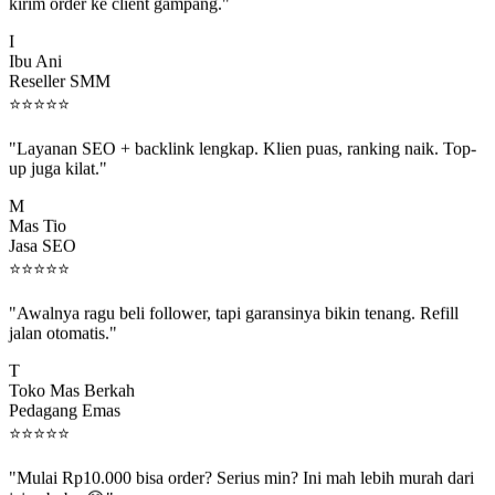
kirim order ke client gampang."
I
Ibu Ani
Reseller SMM
⭐
⭐
⭐
⭐
⭐
"Layanan SEO + backlink lengkap. Klien puas, ranking naik. Top-
up juga kilat."
M
Mas Tio
Jasa SEO
⭐
⭐
⭐
⭐
⭐
"Awalnya ragu beli follower, tapi garansinya bikin tenang. Refill
jalan otomatis."
T
Toko Mas Berkah
Pedagang Emas
⭐
⭐
⭐
⭐
⭐
"Mulai Rp10.000 bisa order? Serius min? Ini mah lebih murah dari