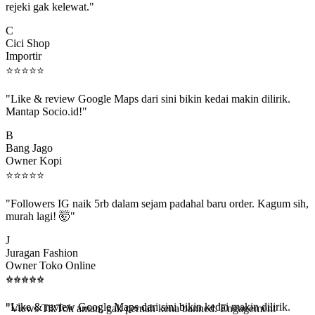
C
Cici Shop
Importir
⭐
⭐
⭐
⭐
⭐
"Like & review Google Maps dari sini bikin kedai makin dilirik.
Mantap Socio.id!"
B
Bang Jago
Owner Kopi
⭐
⭐
⭐
⭐
⭐
"Followers IG naik 5rb dalam sejam padahal baru order. Kagum sih,
murah lagi! 🤯"
J
Juragan Fashion
Owner Toko Online
⭐
⭐
⭐
⭐
⭐
⭐
⭐
⭐
⭐
⭐
"Views TikTok aman, gak pernah kena banned. Engagement
beneran naik, algoritma suka."