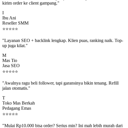
I
Ibu Ani
Reseller SMM
⭐
⭐
⭐
⭐
⭐
"Layanan SEO + backlink lengkap. Klien puas, ranking naik. Top-
up juga kilat."
M
Mas Tio
Jasa SEO
⭐
⭐
⭐
⭐
⭐
"Awalnya ragu beli follower, tapi garansinya bikin tenang. Refill
jalan otomatis."
T
Toko Mas Berkah
Pedagang Emas
⭐
⭐
⭐
⭐
⭐
"Mulai Rp10.000 bisa order? Serius min? Ini mah lebih murah dari
jajan boba 😂"