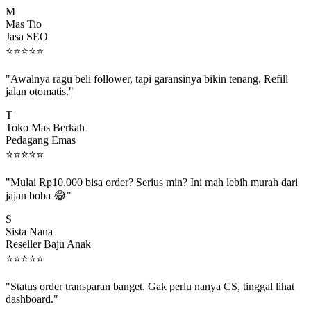
M
Mas Tio
Jasa SEO
⭐
⭐
⭐
⭐
⭐
"Awalnya ragu beli follower, tapi garansinya bikin tenang. Refill
jalan otomatis."
T
Toko Mas Berkah
Pedagang Emas
⭐
⭐
⭐
⭐
⭐
"Mulai Rp10.000 bisa order? Serius min? Ini mah lebih murah dari
jajan boba 😂"
S
Sista Nana
Reseller Baju Anak
⭐
⭐
⭐
⭐
⭐
"Status order transparan banget. Gak perlu nanya CS, tinggal lihat
dashboard."