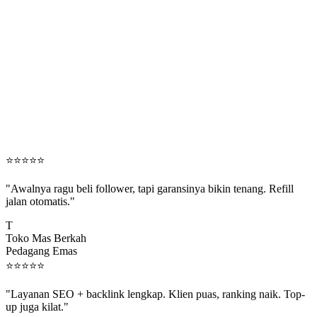
⭐
⭐
⭐
⭐
⭐
"Awalnya ragu beli follower, tapi garansinya bikin tenang. Refill
jalan otomatis."
T
Toko Mas Berkah
Pedagang Emas
⭐
⭐
⭐
⭐
⭐
"Layanan SEO + backlink lengkap. Klien puas, ranking naik. Top-
up juga kilat."