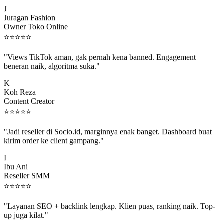
J
Juragan Fashion
Owner Toko Online
⭐
⭐
⭐
⭐
⭐
"Views TikTok aman, gak pernah kena banned. Engagement
beneran naik, algoritma suka."
K
Koh Reza
Content Creator
⭐
⭐
⭐
⭐
⭐
"Jadi reseller di Socio.id, marginnya enak banget. Dashboard buat
kirim order ke client gampang."
I
Ibu Ani
Reseller SMM
⭐
⭐
⭐
⭐
⭐
"Layanan SEO + backlink lengkap. Klien puas, ranking naik. Top-
up juga kilat."