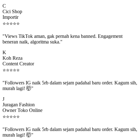
C
Cici Shop
Importir
⭐
⭐
⭐
⭐
⭐
"Views TikTok aman, gak pernah kena banned. Engagement
beneran naik, algoritma suka."
K
Koh Reza
Content Creator
⭐
⭐
⭐
⭐
⭐
"Followers IG naik 5rb dalam sejam padahal baru order. Kagum sih,
murah lagi! 🤯"
J
Juragan Fashion
Owner Toko Online
⭐
⭐
⭐
⭐
⭐
"Followers IG naik 5rb dalam sejam padahal baru order. Kagum sih,
murah lagi! 🤯"