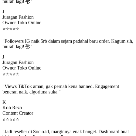
murah lagi! 🤯"
J
Juragan Fashion
Owner Toko Online
⭐
⭐
⭐
⭐
⭐
"Followers IG naik 5rb dalam sejam padahal baru order. Kagum sih,
murah lagi! 🤯"
J
Juragan Fashion
Owner Toko Online
⭐
⭐
⭐
⭐
⭐
"Views TikTok aman, gak pernah kena banned. Engagement
beneran naik, algoritma suka."
K
Koh Reza
Content Creator
⭐
⭐
⭐
⭐
⭐
"Jadi reseller di Socio.id, marginnya enak banget. Dashboard buat