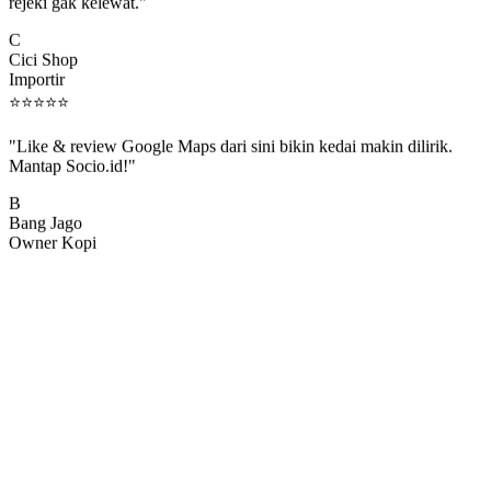
rejeki gak kelewat."
C
Cici Shop
Importir
⭐
⭐
⭐
⭐
⭐
"Like & review Google Maps dari sini bikin kedai makin dilirik.
Mantap Socio.id!"
B
Bang Jago
Owner Kopi