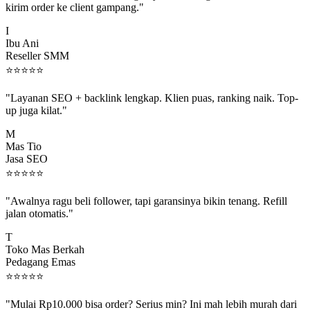
I
Ibu Ani
Reseller SMM
⭐
⭐
⭐
⭐
⭐
"Layanan SEO + backlink lengkap. Klien puas, ranking naik. Top-
up juga kilat."
M
Mas Tio
Jasa SEO
⭐
⭐
⭐
⭐
⭐
"Awalnya ragu beli follower, tapi garansinya bikin tenang. Refill
jalan otomatis."
T
Toko Mas Berkah
Pedagang Emas
⭐
⭐
⭐
⭐
⭐
"Mulai Rp10.000 bisa order? Serius min? Ini mah lebih murah dari
jajan boba 😂"