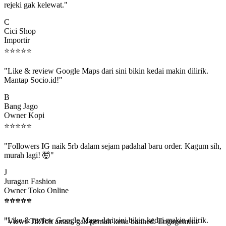
C
Cici Shop
Importir
⭐
⭐
⭐
⭐
⭐
"Like & review Google Maps dari sini bikin kedai makin dilirik.
Mantap Socio.id!"
B
Bang Jago
Owner Kopi
⭐
⭐
⭐
⭐
⭐
"Followers IG naik 5rb dalam sejam padahal baru order. Kagum sih,
murah lagi! 🤯"
J
Juragan Fashion
Owner Toko Online
⭐
⭐
⭐
⭐
⭐
⭐
⭐
⭐
⭐
⭐
"Views TikTok aman, gak pernah kena banned. Engagement
beneran naik, algoritma suka."