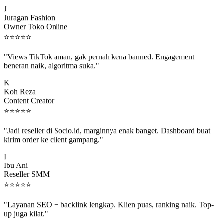
J
Juragan Fashion
Owner Toko Online
⭐
⭐
⭐
⭐
⭐
"Views TikTok aman, gak pernah kena banned. Engagement
beneran naik, algoritma suka."
K
Koh Reza
Content Creator
⭐
⭐
⭐
⭐
⭐
"Jadi reseller di Socio.id, marginnya enak banget. Dashboard buat
kirim order ke client gampang."
I
Ibu Ani
Reseller SMM
⭐
⭐
⭐
⭐
⭐
"Layanan SEO + backlink lengkap. Klien puas, ranking naik. Top-
up juga kilat."
M