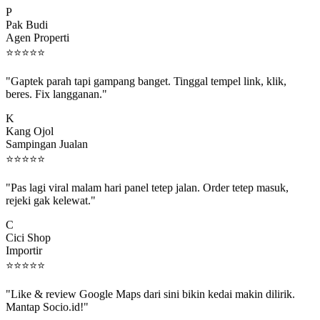
Pak Budi
Agen Properti
⭐
⭐
⭐
⭐
⭐
"Gaptek parah tapi gampang banget. Tinggal tempel link, klik,
beres. Fix langganan."
K
Kang Ojol
Sampingan Jualan
⭐
⭐
⭐
⭐
⭐
"Pas lagi viral malam hari panel tetep jalan. Order tetep masuk,
rejeki gak kelewat."
C
Cici Shop
Importir
⭐
⭐
⭐
⭐
⭐
"Like & review Google Maps dari sini bikin kedai makin dilirik.
Mantap Socio.id!"
B