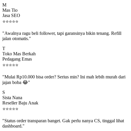
Mas Tio
Jasa SEO
⭐
⭐
⭐
⭐
⭐
"Awalnya ragu beli follower, tapi garansinya bikin tenang. Refill
jalan otomatis."
T
Toko Mas Berkah
Pedagang Emas
⭐
⭐
⭐
⭐
⭐
"Mulai Rp10.000 bisa order? Serius min? Ini mah lebih murah dari
jajan boba 😂"
S
Sista Nana
Reseller Baju Anak
⭐
⭐
⭐
⭐
⭐
"Status order transparan banget. Gak perlu nanya CS, tinggal lihat
dashboard."
P