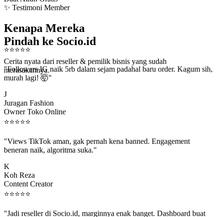
✨ Testimoni Member
Kenapa Mereka
Pindah ke Socio.id
⭐
⭐
⭐
⭐
⭐
Cerita nyata dari reseller & pemilik bisnis yang sudah
"Followers IG naik 5rb dalam sejam padahal baru order. Kagum sih,
merasakannya.
murah lagi! 🤯"
J
Juragan Fashion
Owner Toko Online
⭐
⭐
⭐
⭐
⭐
"Views TikTok aman, gak pernah kena banned. Engagement
beneran naik, algoritma suka."
K
Koh Reza
Content Creator
⭐
⭐
⭐
⭐
⭐
"Jadi reseller di Socio.id, marginnya enak banget. Dashboard buat
kirim order ke client gampang."