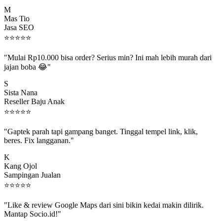
M
Mas Tio
Jasa SEO
⭐
⭐
⭐
⭐
⭐
"Mulai Rp10.000 bisa order? Serius min? Ini mah lebih murah dari
jajan boba 😂"
S
Sista Nana
Reseller Baju Anak
⭐
⭐
⭐
⭐
⭐
"Gaptek parah tapi gampang banget. Tinggal tempel link, klik,
beres. Fix langganan."
K
Kang Ojol
Sampingan Jualan
⭐
⭐
⭐
⭐
⭐
"Like & review Google Maps dari sini bikin kedai makin dilirik.
Mantap Socio.id!"