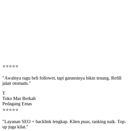
⭐
⭐
⭐
⭐
⭐
"Awalnya ragu beli follower, tapi garansinya bikin tenang. Refill
jalan otomatis."
T
Toko Mas Berkah
Pedagang Emas
⭐
⭐
⭐
⭐
⭐
"Layanan SEO + backlink lengkap. Klien puas, ranking naik. Top-
up juga kilat."