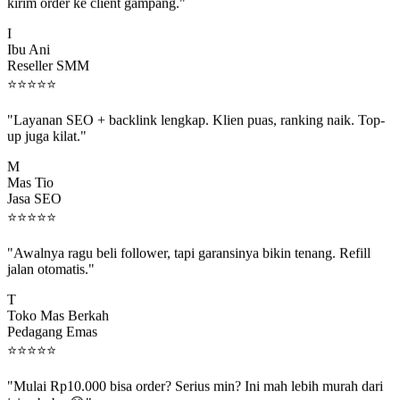
kirim order ke client gampang."
I
Ibu Ani
Reseller SMM
⭐
⭐
⭐
⭐
⭐
"Layanan SEO + backlink lengkap. Klien puas, ranking naik. Top-
up juga kilat."
M
Mas Tio
Jasa SEO
⭐
⭐
⭐
⭐
⭐
"Awalnya ragu beli follower, tapi garansinya bikin tenang. Refill
jalan otomatis."
T
Toko Mas Berkah
Pedagang Emas
⭐
⭐
⭐
⭐
⭐
"Mulai Rp10.000 bisa order? Serius min? Ini mah lebih murah dari