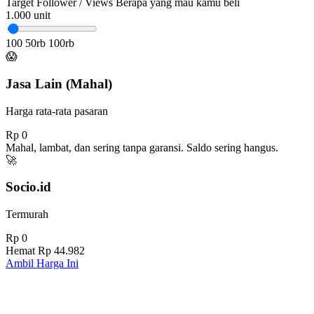
Target Follower / Views
Berapa yang mau kamu beli
1.000
unit
100
50rb
100rb
😱
Jasa Lain (Mahal)
Harga rata-rata pasaran
Rp 0
Mahal, lambat, dan sering tanpa garansi. Saldo sering hangus.
🚀
Socio.id
Termurah
Rp 0
Hemat
Rp 44.982
Ambil Harga Ini