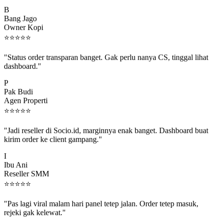
B
Bang Jago
Owner Kopi
⭐
⭐
⭐
⭐
⭐
"Status order transparan banget. Gak perlu nanya CS, tinggal lihat
dashboard."
P
Pak Budi
Agen Properti
⭐
⭐
⭐
⭐
⭐
"Jadi reseller di Socio.id, marginnya enak banget. Dashboard buat
kirim order ke client gampang."
I
Ibu Ani
Reseller SMM
⭐
⭐
⭐
⭐
⭐
"Pas lagi viral malam hari panel tetep jalan. Order tetep masuk,
rejeki gak kelewat."