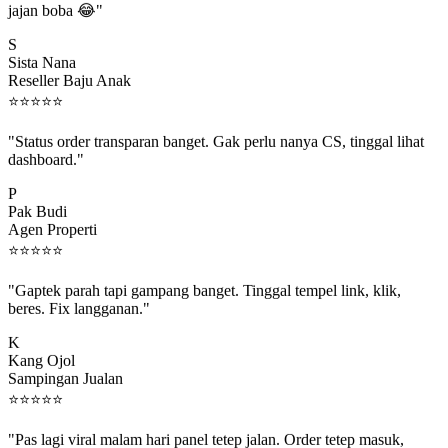
S
Sista Nana
Reseller Baju Anak
⭐
⭐
⭐
⭐
⭐
"Status order transparan banget. Gak perlu nanya CS, tinggal lihat
dashboard."
P
Pak Budi
Agen Properti
⭐
⭐
⭐
⭐
⭐
"Gaptek parah tapi gampang banget. Tinggal tempel link, klik,
beres. Fix langganan."
K
Kang Ojol
Sampingan Jualan
⭐
⭐
⭐
⭐
⭐
"Pas lagi viral malam hari panel tetep jalan. Order tetep masuk,
rejeki gak kelewat."