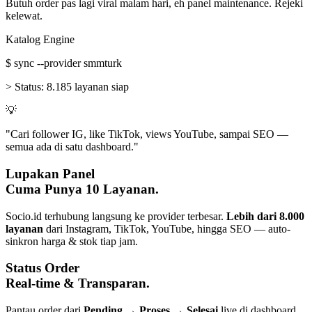
Butuh order pas lagi viral malam hari, eh panel maintenance. Rejeki
kelewat.
Katalog Engine
$
sync --provider smmturk
>
Status:
8.185 layanan siap
💡
"Cari follower IG, like TikTok, views YouTube, sampai SEO —
semua ada di satu dashboard."
Lupakan Panel
Cuma Punya 10 Layanan.
Socio.id terhubung langsung ke provider terbesar.
Lebih dari 8.000
layanan
dari Instagram, TikTok, YouTube, hingga SEO — auto-
sinkron harga & stok tiap jam.
Status Order
Real-time & Transparan.
Pantau order dari
Pending → Proses → Selesai
live di dashboard.