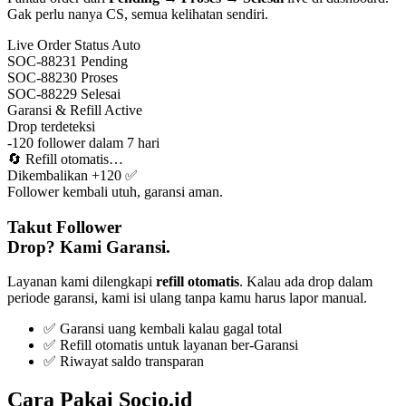
Gak perlu nanya CS, semua kelihatan sendiri.
Live Order Status
Auto
SOC-88231
Pending
SOC-88230
Proses
SOC-88229
Selesai
Garansi & Refill
Active
Drop terdeteksi
-120 follower dalam 7 hari
🔄
Refill otomatis…
Dikembalikan +120 ✅
Follower kembali utuh, garansi aman.
Takut Follower
Drop? Kami Garansi.
Layanan kami dilengkapi
refill otomatis
. Kalau ada drop dalam
periode garansi, kami isi ulang tanpa kamu harus lapor manual.
✅ Garansi uang kembali kalau gagal total
✅ Refill otomatis untuk layanan ber-Garansi
✅ Riwayat saldo transparan
Cara Pakai Socio.id