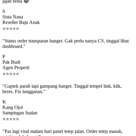
jajan boba 😂"
S
Sista Nana
Reseller Baju Anak
⭐
⭐
⭐
⭐
⭐
"Status order transparan banget. Gak perlu nanya CS, tinggal lihat
dashboard."
P
Pak Budi
Agen Properti
⭐
⭐
⭐
⭐
⭐
"Gaptek parah tapi gampang banget. Tinggal tempel link, klik,
beres. Fix langganan."
K
Kang Ojol
Sampingan Jualan
⭐
⭐
⭐
⭐
⭐
"Pas lagi viral malam hari panel tetep jalan. Order tetep masuk,