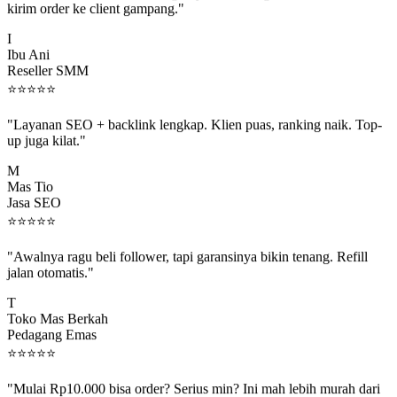
I
Ibu Ani
Reseller SMM
⭐
⭐
⭐
⭐
⭐
"Layanan SEO + backlink lengkap. Klien puas, ranking naik. Top-
up juga kilat."
M
Mas Tio
Jasa SEO
⭐
⭐
⭐
⭐
⭐
"Awalnya ragu beli follower, tapi garansinya bikin tenang. Refill
jalan otomatis."
T
Toko Mas Berkah
Pedagang Emas
⭐
⭐
⭐
⭐
⭐
"Mulai Rp10.000 bisa order? Serius min? Ini mah lebih murah dari
jajan boba 😂"