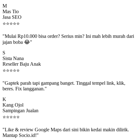
M
Mas Tio
Jasa SEO
⭐
⭐
⭐
⭐
⭐
"Mulai Rp10.000 bisa order? Serius min? Ini mah lebih murah dari
jajan boba 😂"
S
Sista Nana
Reseller Baju Anak
⭐
⭐
⭐
⭐
⭐
"Gaptek parah tapi gampang banget. Tinggal tempel link, klik,
beres. Fix langganan."
K
Kang Ojol
Sampingan Jualan
⭐
⭐
⭐
⭐
⭐
"Like & review Google Maps dari sini bikin kedai makin dilirik.
Mantap Socio.id!"