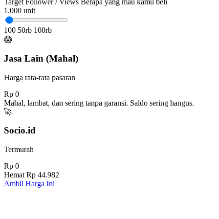
Target Follower / Views
Berapa yang mau kamu beli
1.000
unit
100
50rb
100rb
😱
Jasa Lain (Mahal)
Harga rata-rata pasaran
Rp 0
Mahal, lambat, dan sering tanpa garansi. Saldo sering hangus.
🚀
Socio.id
Termurah
Rp 0
Hemat
Rp 44.982
Ambil Harga Ini