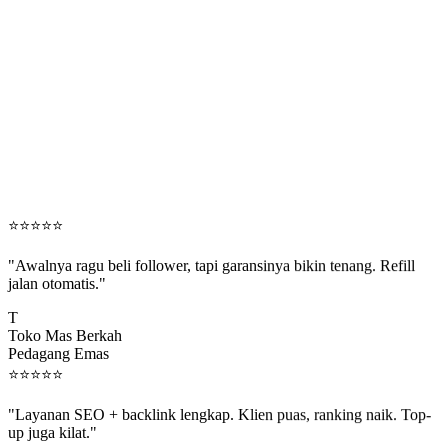
⭐
⭐
⭐
⭐
⭐
"Awalnya ragu beli follower, tapi garansinya bikin tenang. Refill
jalan otomatis."
T
Toko Mas Berkah
Pedagang Emas
⭐
⭐
⭐
⭐
⭐
"Layanan SEO + backlink lengkap. Klien puas, ranking naik. Top-
up juga kilat."