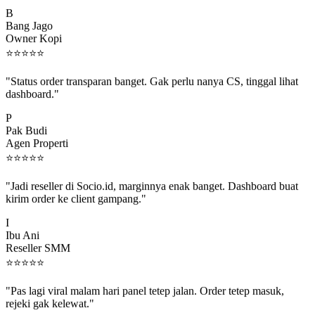
B
Bang Jago
Owner Kopi
⭐
⭐
⭐
⭐
⭐
"Status order transparan banget. Gak perlu nanya CS, tinggal lihat
dashboard."
P
Pak Budi
Agen Properti
⭐
⭐
⭐
⭐
⭐
"Jadi reseller di Socio.id, marginnya enak banget. Dashboard buat
kirim order ke client gampang."
I
Ibu Ani
Reseller SMM
⭐
⭐
⭐
⭐
⭐
"Pas lagi viral malam hari panel tetep jalan. Order tetep masuk,
rejeki gak kelewat."