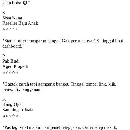
S
Sista Nana
Reseller Baju Anak
⭐
⭐
⭐
⭐
⭐
"Status order transparan banget. Gak perlu nanya CS, tinggal lihat
dashboard."
P
Pak Budi
Agen Properti
⭐
⭐
⭐
⭐
⭐
"Gaptek parah tapi gampang banget. Tinggal tempel link, klik,
beres. Fix langganan."
K
Kang Ojol
Sampingan Jualan
⭐
⭐
⭐
⭐
⭐
"Pas lagi viral malam hari panel tetep jalan. Order tetep masuk,
rejeki gak kelewat."