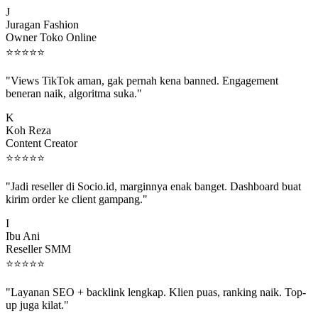
J
Juragan Fashion
Owner Toko Online
⭐
⭐
⭐
⭐
⭐
"Views TikTok aman, gak pernah kena banned. Engagement
beneran naik, algoritma suka."
K
Koh Reza
Content Creator
⭐
⭐
⭐
⭐
⭐
"Jadi reseller di Socio.id, marginnya enak banget. Dashboard buat
kirim order ke client gampang."
I
Ibu Ani
Reseller SMM
⭐
⭐
⭐
⭐
⭐
"Layanan SEO + backlink lengkap. Klien puas, ranking naik. Top-
up juga kilat."
M