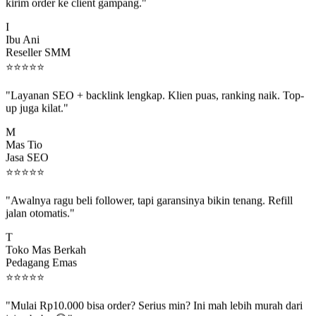
kirim order ke client gampang."
I
Ibu Ani
Reseller SMM
⭐
⭐
⭐
⭐
⭐
"Layanan SEO + backlink lengkap. Klien puas, ranking naik. Top-
up juga kilat."
M
Mas Tio
Jasa SEO
⭐
⭐
⭐
⭐
⭐
"Awalnya ragu beli follower, tapi garansinya bikin tenang. Refill
jalan otomatis."
T
Toko Mas Berkah
Pedagang Emas
⭐
⭐
⭐
⭐
⭐
"Mulai Rp10.000 bisa order? Serius min? Ini mah lebih murah dari