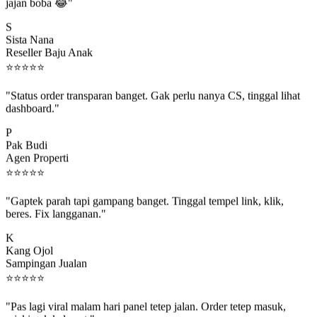
jajan boba 😂"
S
Sista Nana
Reseller Baju Anak
⭐
⭐
⭐
⭐
⭐
"Status order transparan banget. Gak perlu nanya CS, tinggal lihat
dashboard."
P
Pak Budi
Agen Properti
⭐
⭐
⭐
⭐
⭐
"Gaptek parah tapi gampang banget. Tinggal tempel link, klik,
beres. Fix langganan."
K
Kang Ojol
Sampingan Jualan
⭐
⭐
⭐
⭐
⭐
"Pas lagi viral malam hari panel tetep jalan. Order tetep masuk,