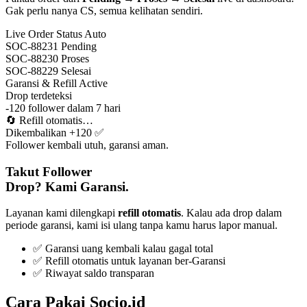
Gak perlu nanya CS, semua kelihatan sendiri.
Live Order Status
Auto
SOC-88231
Pending
SOC-88230
Proses
SOC-88229
Selesai
Garansi & Refill
Active
Drop terdeteksi
-120 follower dalam 7 hari
🔄
Refill otomatis…
Dikembalikan +120 ✅
Follower kembali utuh, garansi aman.
Takut Follower
Drop? Kami Garansi.
Layanan kami dilengkapi
refill otomatis
. Kalau ada drop dalam
periode garansi, kami isi ulang tanpa kamu harus lapor manual.
✅ Garansi uang kembali kalau gagal total
✅ Refill otomatis untuk layanan ber-Garansi
✅ Riwayat saldo transparan
Cara Pakai Socio.id