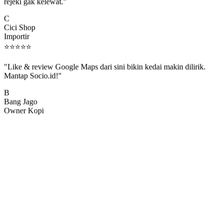
rejeki gak kelewat."
C
Cici Shop
Importir
⭐
⭐
⭐
⭐
⭐
"Like & review Google Maps dari sini bikin kedai makin dilirik.
Mantap Socio.id!"
B
Bang Jago
Owner Kopi