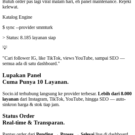
Butuh order pas lagi viral malam hari, eh panel maintenance. Rejeki
kelewat.
Katalog Engine
$
sync --provider smmturk
>
Status:
8.185 layanan siap
💡
"Cari follower IG, like TikTok, views YouTube, sampai SEO —
semua ada di satu dashboard."
Lupakan Panel
Cuma Punya 10 Layanan.
Socio.id terhubung langsung ke provider terbesar.
Lebih dari 8.000
layanan
dari Instagram, TikTok, YouTube, hingga SEO — auto-
sinkron harga & stok tiap jam.
Status Order
Real-time & Transparan.
Pantau order dari
Pending → Proses → Selesai
live di dashboard.