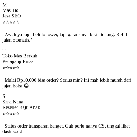
Mas Tio
Jasa SEO
⭐
⭐
⭐
⭐
⭐
"Awalnya ragu beli follower, tapi garansinya bikin tenang. Refill
jalan otomatis."
T
Toko Mas Berkah
Pedagang Emas
⭐
⭐
⭐
⭐
⭐
"Mulai Rp10.000 bisa order? Serius min? Ini mah lebih murah dari
jajan boba 😂"
S
Sista Nana
Reseller Baju Anak
⭐
⭐
⭐
⭐
⭐
"Status order transparan banget. Gak perlu nanya CS, tinggal lihat
dashboard."
P