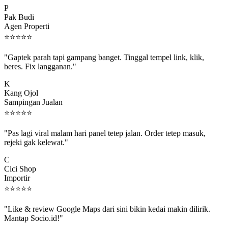
Pak Budi
Agen Properti
⭐
⭐
⭐
⭐
⭐
"Gaptek parah tapi gampang banget. Tinggal tempel link, klik,
beres. Fix langganan."
K
Kang Ojol
Sampingan Jualan
⭐
⭐
⭐
⭐
⭐
"Pas lagi viral malam hari panel tetep jalan. Order tetep masuk,
rejeki gak kelewat."
C
Cici Shop
Importir
⭐
⭐
⭐
⭐
⭐
"Like & review Google Maps dari sini bikin kedai makin dilirik.
Mantap Socio.id!"
B