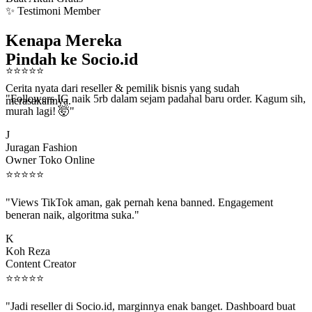
✨ Testimoni Member
Kenapa Mereka
Pindah ke Socio.id
⭐
⭐
⭐
⭐
⭐
Cerita nyata dari reseller & pemilik bisnis yang sudah
"Followers IG naik 5rb dalam sejam padahal baru order. Kagum sih,
merasakannya.
murah lagi! 🤯"
J
Juragan Fashion
Owner Toko Online
⭐
⭐
⭐
⭐
⭐
"Views TikTok aman, gak pernah kena banned. Engagement
beneran naik, algoritma suka."
K
Koh Reza
Content Creator
⭐
⭐
⭐
⭐
⭐
"Jadi reseller di Socio.id, marginnya enak banget. Dashboard buat
kirim order ke client gampang."