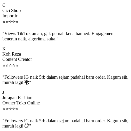
C
Cici Shop
Importir
⭐
⭐
⭐
⭐
⭐
"Views TikTok aman, gak pernah kena banned. Engagement
beneran naik, algoritma suka."
K
Koh Reza
Content Creator
⭐
⭐
⭐
⭐
⭐
"Followers IG naik 5rb dalam sejam padahal baru order. Kagum sih,
murah lagi! 🤯"
J
Juragan Fashion
Owner Toko Online
⭐
⭐
⭐
⭐
⭐
"Followers IG naik 5rb dalam sejam padahal baru order. Kagum sih,
murah lagi! 🤯"