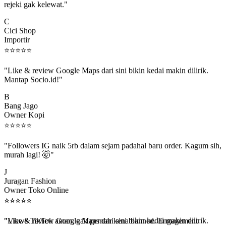
C
Cici Shop
Importir
⭐
⭐
⭐
⭐
⭐
"Like & review Google Maps dari sini bikin kedai makin dilirik.
Mantap Socio.id!"
B
Bang Jago
Owner Kopi
⭐
⭐
⭐
⭐
⭐
"Followers IG naik 5rb dalam sejam padahal baru order. Kagum sih,
murah lagi! 🤯"
J
Juragan Fashion
Owner Toko Online
⭐
⭐
⭐
⭐
⭐
⭐
⭐
⭐
⭐
⭐
"Views TikTok aman, gak pernah kena banned. Engagement
beneran naik, algoritma suka."