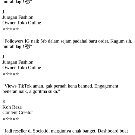
murah lagi! 🤯"
J
Juragan Fashion
Owner Toko Online
⭐
⭐
⭐
⭐
⭐
"Followers IG naik 5rb dalam sejam padahal baru order. Kagum sih,
murah lagi! 🤯"
J
Juragan Fashion
Owner Toko Online
⭐
⭐
⭐
⭐
⭐
"Views TikTok aman, gak pernah kena banned. Engagement
beneran naik, algoritma suka."
K
Koh Reza
Content Creator
⭐
⭐
⭐
⭐
⭐
"Jadi reseller di Socio.id, marginnya enak banget. Dashboard buat