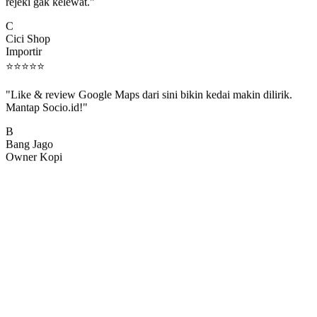
rejeki gak kelewat."
C
Cici Shop
Importir
⭐
⭐
⭐
⭐
⭐
"Like & review Google Maps dari sini bikin kedai makin dilirik.
Mantap Socio.id!"
B
Bang Jago
Owner Kopi