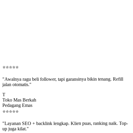
⭐
⭐
⭐
⭐
⭐
"Awalnya ragu beli follower, tapi garansinya bikin tenang. Refill
jalan otomatis."
T
Toko Mas Berkah
Pedagang Emas
⭐
⭐
⭐
⭐
⭐
"Layanan SEO + backlink lengkap. Klien puas, ranking naik. Top-
up juga kilat."