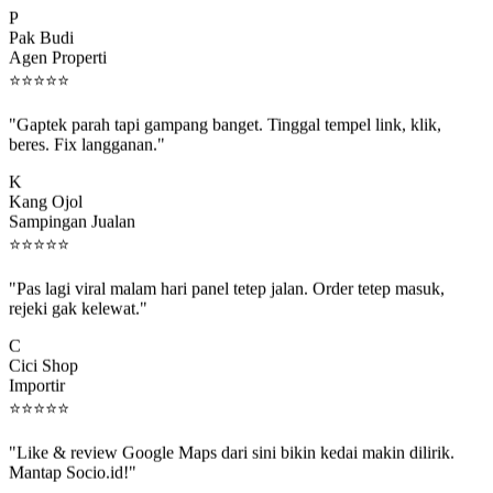
P
Pak Budi
Agen Properti
⭐
⭐
⭐
⭐
⭐
"Gaptek parah tapi gampang banget. Tinggal tempel link, klik,
beres. Fix langganan."
K
Kang Ojol
Sampingan Jualan
⭐
⭐
⭐
⭐
⭐
"Pas lagi viral malam hari panel tetep jalan. Order tetep masuk,
rejeki gak kelewat."
C
Cici Shop
Importir
⭐
⭐
⭐
⭐
⭐
"Like & review Google Maps dari sini bikin kedai makin dilirik.
Mantap Socio.id!"
B