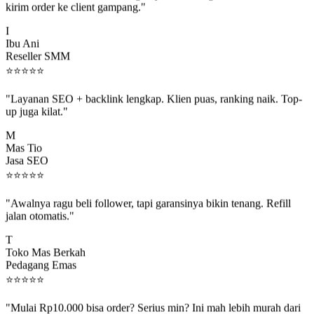
I
Ibu Ani
Reseller SMM
⭐
⭐
⭐
⭐
⭐
"Layanan SEO + backlink lengkap. Klien puas, ranking naik. Top-
up juga kilat."
M
Mas Tio
Jasa SEO
⭐
⭐
⭐
⭐
⭐
"Awalnya ragu beli follower, tapi garansinya bikin tenang. Refill
jalan otomatis."
T
Toko Mas Berkah
Pedagang Emas
⭐
⭐
⭐
⭐
⭐
"Mulai Rp10.000 bisa order? Serius min? Ini mah lebih murah dari
jajan boba 😂"