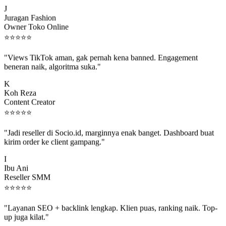
J
Juragan Fashion
Owner Toko Online
⭐
⭐
⭐
⭐
⭐
"Views TikTok aman, gak pernah kena banned. Engagement
beneran naik, algoritma suka."
K
Koh Reza
Content Creator
⭐
⭐
⭐
⭐
⭐
"Jadi reseller di Socio.id, marginnya enak banget. Dashboard buat
kirim order ke client gampang."
I
Ibu Ani
Reseller SMM
⭐
⭐
⭐
⭐
⭐
"Layanan SEO + backlink lengkap. Klien puas, ranking naik. Top-
up juga kilat."