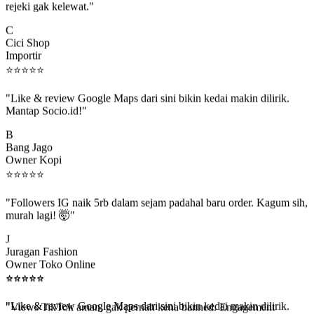
C
Cici Shop
Importir
⭐
⭐
⭐
⭐
⭐
"Like & review Google Maps dari sini bikin kedai makin dilirik.
Mantap Socio.id!"
B
Bang Jago
Owner Kopi
⭐
⭐
⭐
⭐
⭐
"Followers IG naik 5rb dalam sejam padahal baru order. Kagum sih,
murah lagi! 🤯"
J
Juragan Fashion
Owner Toko Online
⭐
⭐
⭐
⭐
⭐
⭐
⭐
⭐
⭐
⭐
"Views TikTok aman, gak pernah kena banned. Engagement
beneran naik, algoritma suka."