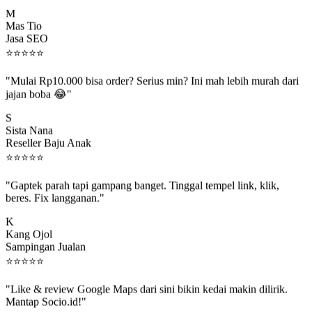
M
Mas Tio
Jasa SEO
⭐
⭐
⭐
⭐
⭐
"Mulai Rp10.000 bisa order? Serius min? Ini mah lebih murah dari
jajan boba 😂"
S
Sista Nana
Reseller Baju Anak
⭐
⭐
⭐
⭐
⭐
"Gaptek parah tapi gampang banget. Tinggal tempel link, klik,
beres. Fix langganan."
K
Kang Ojol
Sampingan Jualan
⭐
⭐
⭐
⭐
⭐
"Like & review Google Maps dari sini bikin kedai makin dilirik.
Mantap Socio.id!"