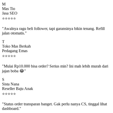
M
Mas Tio
Jasa SEO
⭐
⭐
⭐
⭐
⭐
"Awalnya ragu beli follower, tapi garansinya bikin tenang. Refill
jalan otomatis."
T
Toko Mas Berkah
Pedagang Emas
⭐
⭐
⭐
⭐
⭐
"Mulai Rp10.000 bisa order? Serius min? Ini mah lebih murah dari
jajan boba 😂"
S
Sista Nana
Reseller Baju Anak
⭐
⭐
⭐
⭐
⭐
"Status order transparan banget. Gak perlu nanya CS, tinggal lihat
dashboard."