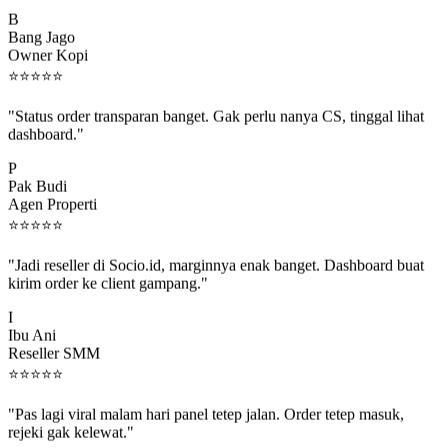
B
Bang Jago
Owner Kopi
⭐
⭐
⭐
⭐
⭐
"Status order transparan banget. Gak perlu nanya CS, tinggal lihat
dashboard."
P
Pak Budi
Agen Properti
⭐
⭐
⭐
⭐
⭐
"Jadi reseller di Socio.id, marginnya enak banget. Dashboard buat
kirim order ke client gampang."
I
Ibu Ani
Reseller SMM
⭐
⭐
⭐
⭐
⭐
"Pas lagi viral malam hari panel tetep jalan. Order tetep masuk,
rejeki gak kelewat."