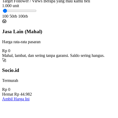
Target Follower / Views
Berapa yang mau kamu beli
1.000
unit
100
50rb
100rb
😱
Jasa Lain (Mahal)
Harga rata-rata pasaran
Rp 0
Mahal, lambat, dan sering tanpa garansi. Saldo sering hangus.
🚀
Socio.id
Termurah
Rp 0
Hemat
Rp 44.982
Ambil Harga Ini