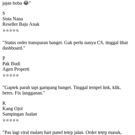
S
Sista Nana
Reseller Baju Anak
⭐
⭐
⭐
⭐
⭐
"Status order transparan banget. Gak perlu nanya CS, tinggal lihat
dashboard."
P
Pak Budi
Agen Properti
⭐
⭐
⭐
⭐
⭐
"Gaptek parah tapi gampang banget. Tinggal tempel link, klik,
beres. Fix langganan."
K
Kang Ojol
Sampingan Jualan
⭐
⭐
⭐
⭐
⭐
"Pas lagi viral malam hari panel tetep jalan. Order tetep masuk,
rejeki gak kelewat."