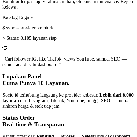
Butuh order pas lagi viral malam hari, eh panel maintenance. Rejeki
kelewat.
Katalog Engine
$
sync --provider smmturk
>
Status:
8.185 layanan siap
💡
"Cari follower IG, like TikTok, views YouTube, sampai SEO —
semua ada di satu dashboard."
Lupakan Panel
Cuma Punya 10 Layanan.
Socio.id terhubung langsung ke provider terbesar.
Lebih dari 8.000
layanan
dari Instagram, TikTok, YouTube, hingga SEO — auto-
sinkron harga & stok tiap jam.
Status Order
Real-time & Transparan.
Pantau order dari
Pending → Proses → Selesai
live di dashboard.