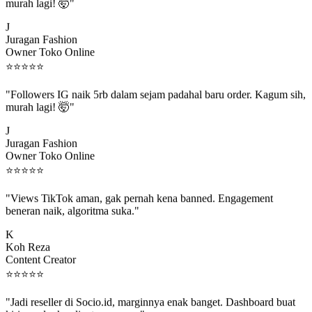
murah lagi! 🤯"
J
Juragan Fashion
Owner Toko Online
⭐
⭐
⭐
⭐
⭐
"Followers IG naik 5rb dalam sejam padahal baru order. Kagum sih,
murah lagi! 🤯"
J
Juragan Fashion
Owner Toko Online
⭐
⭐
⭐
⭐
⭐
"Views TikTok aman, gak pernah kena banned. Engagement
beneran naik, algoritma suka."
K
Koh Reza
Content Creator
⭐
⭐
⭐
⭐
⭐
"Jadi reseller di Socio.id, marginnya enak banget. Dashboard buat