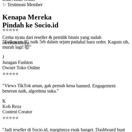
✨ Testimoni Member
Kenapa Mereka
Pindah ke Socio.id
⭐
⭐
⭐
⭐
⭐
Cerita nyata dari reseller & pemilik bisnis yang sudah
"Followers IG naik 5rb dalam sejam padahal baru order. Kagum sih,
merasakannya.
murah lagi! 🤯"
J
Juragan Fashion
Owner Toko Online
⭐
⭐
⭐
⭐
⭐
"Views TikTok aman, gak pernah kena banned. Engagement
beneran naik, algoritma suka."
K
Koh Reza
Content Creator
⭐
⭐
⭐
⭐
⭐
"Jadi reseller di Socio.id, marginnya enak banget. Dashboard buat
kirim order ke client gampang."