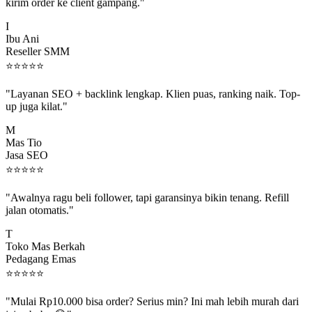
kirim order ke client gampang."
I
Ibu Ani
Reseller SMM
⭐
⭐
⭐
⭐
⭐
"Layanan SEO + backlink lengkap. Klien puas, ranking naik. Top-
up juga kilat."
M
Mas Tio
Jasa SEO
⭐
⭐
⭐
⭐
⭐
"Awalnya ragu beli follower, tapi garansinya bikin tenang. Refill
jalan otomatis."
T
Toko Mas Berkah
Pedagang Emas
⭐
⭐
⭐
⭐
⭐
"Mulai Rp10.000 bisa order? Serius min? Ini mah lebih murah dari