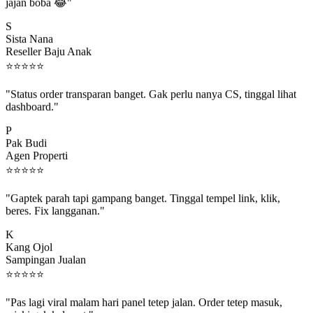
jajan boba 😂"
S
Sista Nana
Reseller Baju Anak
⭐
⭐
⭐
⭐
⭐
"Status order transparan banget. Gak perlu nanya CS, tinggal lihat
dashboard."
P
Pak Budi
Agen Properti
⭐
⭐
⭐
⭐
⭐
"Gaptek parah tapi gampang banget. Tinggal tempel link, klik,
beres. Fix langganan."
K
Kang Ojol
Sampingan Jualan
⭐
⭐
⭐
⭐
⭐
"Pas lagi viral malam hari panel tetep jalan. Order tetep masuk,