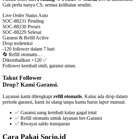
Gak perlu nanya CS, semua kelihatan sendiri.
Live Order Status
Auto
SOC-88231
Pending
SOC-88230
Proses
SOC-88229
Selesai
Garansi & Refill
Active
Drop terdeteksi
-120 follower dalam 7 hari
🔄
Refill otomatis…
Dikembalikan +120 ✅
Follower kembali utuh, garansi aman.
Takut Follower
Drop? Kami Garansi.
Layanan kami dilengkapi
refill otomatis
. Kalau ada drop dalam
periode garansi, kami isi ulang tanpa kamu harus lapor manual.
✅ Garansi uang kembali kalau gagal total
✅ Refill otomatis untuk layanan ber-Garansi
✅ Riwayat saldo transparan
Cara Pakai Socio.id