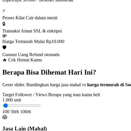
⚡
Proses Kilat
Cair dalam menit
🔒
Transaksi Aman
SSL & enkripsi
💸
Harga Termurah
Mulai Rp10.000
🛡️
Garansi Uang
Refund otomatis
🔥 Cek Hemat Kamu
Berapa Bisa Dihemat Hari Ini?
Geser slider. Bandingkan harga jasa mahal vs
harga termurah di Soc
Target Follower / Views
Berapa yang mau kamu beli
1.000
unit
100
50rb
100rb
😱
Jasa Lain (Mahal)