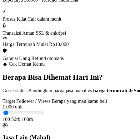
⚡
Proses Kilat
Cair dalam menit
🔒
Transaksi Aman
SSL & enkripsi
💸
Harga Termurah
Mulai Rp10.000
🛡️
Garansi Uang
Refund otomatis
🔥 Cek Hemat Kamu
Berapa Bisa Dihemat Hari Ini?
Geser slider. Bandingkan harga jasa mahal vs
harga termurah di Soc
Target Follower / Views
Berapa yang mau kamu beli
1.000
unit
100
50rb
100rb
😱
Jasa Lain (Mahal)