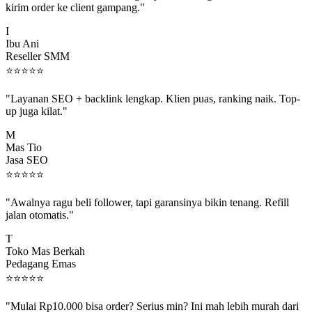
I
Ibu Ani
Reseller SMM
⭐
⭐
⭐
⭐
⭐
"Layanan SEO + backlink lengkap. Klien puas, ranking naik. Top-
up juga kilat."
M
Mas Tio
Jasa SEO
⭐
⭐
⭐
⭐
⭐
"Awalnya ragu beli follower, tapi garansinya bikin tenang. Refill
jalan otomatis."
T
Toko Mas Berkah
Pedagang Emas
⭐
⭐
⭐
⭐
⭐
"Mulai Rp10.000 bisa order? Serius min? Ini mah lebih murah dari
jajan boba 😂"