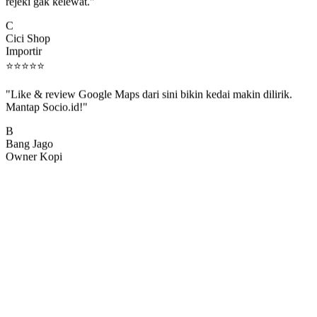
rejeki gak kelewat."
C
Cici Shop
Importir
⭐
⭐
⭐
⭐
⭐
"Like & review Google Maps dari sini bikin kedai makin dilirik.
Mantap Socio.id!"
B
Bang Jago
Owner Kopi