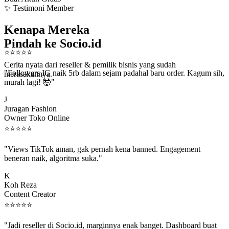
✨ Testimoni Member
Kenapa Mereka
Pindah ke Socio.id
⭐
⭐
⭐
⭐
⭐
Cerita nyata dari reseller & pemilik bisnis yang sudah
"Followers IG naik 5rb dalam sejam padahal baru order. Kagum sih,
merasakannya.
murah lagi! 🤯"
J
Juragan Fashion
Owner Toko Online
⭐
⭐
⭐
⭐
⭐
"Views TikTok aman, gak pernah kena banned. Engagement
beneran naik, algoritma suka."
K
Koh Reza
Content Creator
⭐
⭐
⭐
⭐
⭐
"Jadi reseller di Socio.id, marginnya enak banget. Dashboard buat
kirim order ke client gampang."