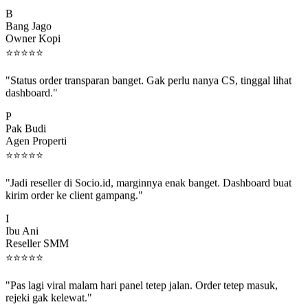
B
Bang Jago
Owner Kopi
⭐
⭐
⭐
⭐
⭐
"Status order transparan banget. Gak perlu nanya CS, tinggal lihat
dashboard."
P
Pak Budi
Agen Properti
⭐
⭐
⭐
⭐
⭐
"Jadi reseller di Socio.id, marginnya enak banget. Dashboard buat
kirim order ke client gampang."
I
Ibu Ani
Reseller SMM
⭐
⭐
⭐
⭐
⭐
"Pas lagi viral malam hari panel tetep jalan. Order tetep masuk,
rejeki gak kelewat."