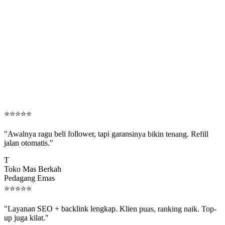
⭐
⭐
⭐
⭐
⭐
"Awalnya ragu beli follower, tapi garansinya bikin tenang. Refill
jalan otomatis."
T
Toko Mas Berkah
Pedagang Emas
⭐
⭐
⭐
⭐
⭐
"Layanan SEO + backlink lengkap. Klien puas, ranking naik. Top-
up juga kilat."