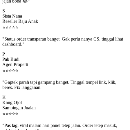
jajan boba 😂"
S
Sista Nana
Reseller Baju Anak
⭐
⭐
⭐
⭐
⭐
"Status order transparan banget. Gak perlu nanya CS, tinggal lihat
dashboard."
P
Pak Budi
Agen Properti
⭐
⭐
⭐
⭐
⭐
"Gaptek parah tapi gampang banget. Tinggal tempel link, klik,
beres. Fix langganan."
K
Kang Ojol
Sampingan Jualan
⭐
⭐
⭐
⭐
⭐
"Pas lagi viral malam hari panel tetep jalan. Order tetep masuk,