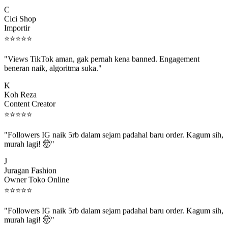
C
Cici Shop
Importir
⭐
⭐
⭐
⭐
⭐
"Views TikTok aman, gak pernah kena banned. Engagement
beneran naik, algoritma suka."
K
Koh Reza
Content Creator
⭐
⭐
⭐
⭐
⭐
"Followers IG naik 5rb dalam sejam padahal baru order. Kagum sih,
murah lagi! 🤯"
J
Juragan Fashion
Owner Toko Online
⭐
⭐
⭐
⭐
⭐
"Followers IG naik 5rb dalam sejam padahal baru order. Kagum sih,
murah lagi! 🤯"