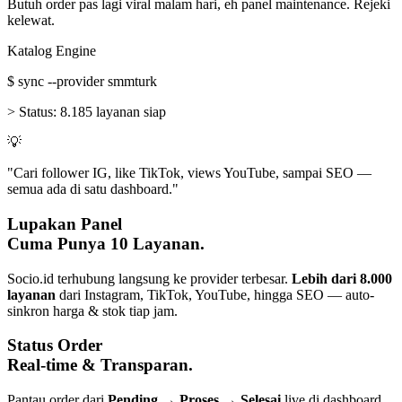
Butuh order pas lagi viral malam hari, eh panel maintenance. Rejeki
kelewat.
Katalog Engine
$
sync --provider smmturk
>
Status:
8.185 layanan siap
💡
"Cari follower IG, like TikTok, views YouTube, sampai SEO —
semua ada di satu dashboard."
Lupakan Panel
Cuma Punya 10 Layanan.
Socio.id terhubung langsung ke provider terbesar.
Lebih dari 8.000
layanan
dari Instagram, TikTok, YouTube, hingga SEO — auto-
sinkron harga & stok tiap jam.
Status Order
Real-time & Transparan.
Pantau order dari
Pending → Proses → Selesai
live di dashboard.