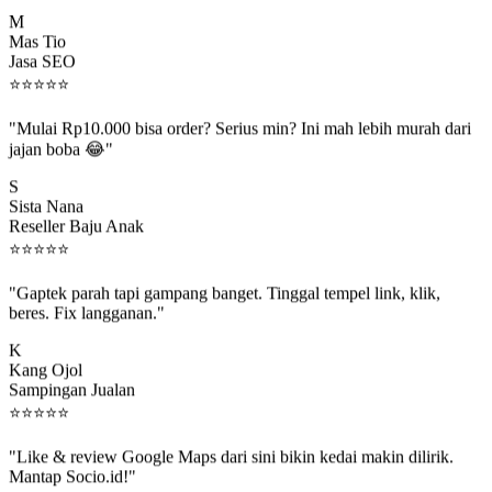
M
Mas Tio
Jasa SEO
⭐
⭐
⭐
⭐
⭐
"Mulai Rp10.000 bisa order? Serius min? Ini mah lebih murah dari
jajan boba 😂"
S
Sista Nana
Reseller Baju Anak
⭐
⭐
⭐
⭐
⭐
"Gaptek parah tapi gampang banget. Tinggal tempel link, klik,
beres. Fix langganan."
K
Kang Ojol
Sampingan Jualan
⭐
⭐
⭐
⭐
⭐
"Like & review Google Maps dari sini bikin kedai makin dilirik.
Mantap Socio.id!"