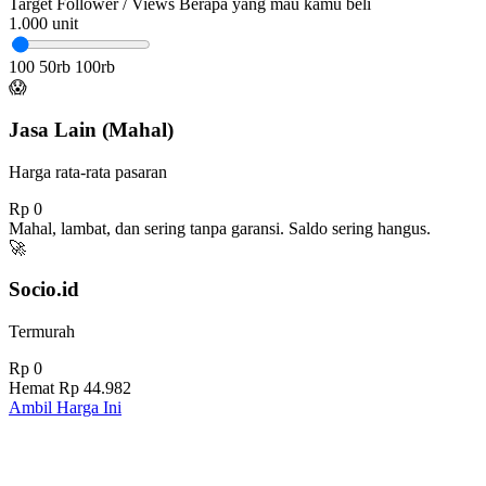
Target Follower / Views
Berapa yang mau kamu beli
1.000
unit
100
50rb
100rb
😱
Jasa Lain (Mahal)
Harga rata-rata pasaran
Rp 0
Mahal, lambat, dan sering tanpa garansi. Saldo sering hangus.
🚀
Socio.id
Termurah
Rp 0
Hemat
Rp 44.982
Ambil Harga Ini