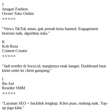
J
Juragan Fashion
Owner Toko Online
⭐
⭐
⭐
⭐
⭐
"Views TikTok aman, gak pernah kena banned. Engagement
beneran naik, algoritma suka."
K
Koh Reza
Content Creator
⭐
⭐
⭐
⭐
⭐
"Jadi reseller di Socio.id, marginnya enak banget. Dashboard buat
kirim order ke client gampang."
I
Ibu Ani
Reseller SMM
⭐
⭐
⭐
⭐
⭐
"Layanan SEO + backlink lengkap. Klien puas, ranking naik. Top-
up juga kilat."