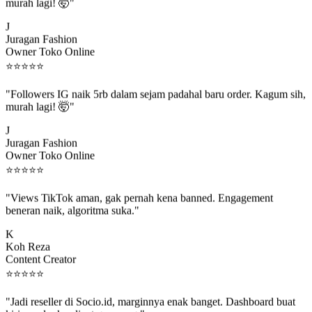
murah lagi! 🤯"
J
Juragan Fashion
Owner Toko Online
⭐
⭐
⭐
⭐
⭐
"Followers IG naik 5rb dalam sejam padahal baru order. Kagum sih,
murah lagi! 🤯"
J
Juragan Fashion
Owner Toko Online
⭐
⭐
⭐
⭐
⭐
"Views TikTok aman, gak pernah kena banned. Engagement
beneran naik, algoritma suka."
K
Koh Reza
Content Creator
⭐
⭐
⭐
⭐
⭐
"Jadi reseller di Socio.id, marginnya enak banget. Dashboard buat