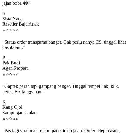
S
Sista Nana
Reseller Baju Anak
⭐
⭐
⭐
⭐
⭐
"Status order transparan banget. Gak perlu nanya CS, tinggal lihat
dashboard."
P
Pak Budi
Agen Properti
⭐
⭐
⭐
⭐
⭐
"Gaptek parah tapi gampang banget. Tinggal tempel link, klik,
beres. Fix langganan."
K
Kang Ojol
Sampingan Jualan
⭐
⭐
⭐
⭐
⭐
"Pas lagi viral malam hari panel tetep jalan. Order tetep masuk,
rejeki gak kelewat."