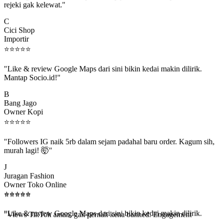
C
Cici Shop
Importir
⭐
⭐
⭐
⭐
⭐
"Like & review Google Maps dari sini bikin kedai makin dilirik.
Mantap Socio.id!"
B
Bang Jago
Owner Kopi
⭐
⭐
⭐
⭐
⭐
"Followers IG naik 5rb dalam sejam padahal baru order. Kagum sih,
murah lagi! 🤯"
J
Juragan Fashion
Owner Toko Online
⭐
⭐
⭐
⭐
⭐
⭐
⭐
⭐
⭐
⭐
"Views TikTok aman, gak pernah kena banned. Engagement
beneran naik, algoritma suka."