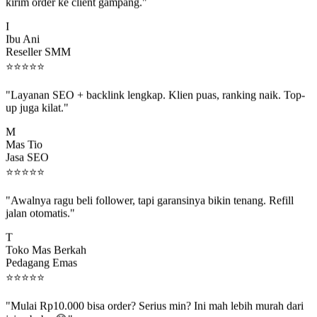
kirim order ke client gampang."
I
Ibu Ani
Reseller SMM
⭐
⭐
⭐
⭐
⭐
"Layanan SEO + backlink lengkap. Klien puas, ranking naik. Top-
up juga kilat."
M
Mas Tio
Jasa SEO
⭐
⭐
⭐
⭐
⭐
"Awalnya ragu beli follower, tapi garansinya bikin tenang. Refill
jalan otomatis."
T
Toko Mas Berkah
Pedagang Emas
⭐
⭐
⭐
⭐
⭐
"Mulai Rp10.000 bisa order? Serius min? Ini mah lebih murah dari