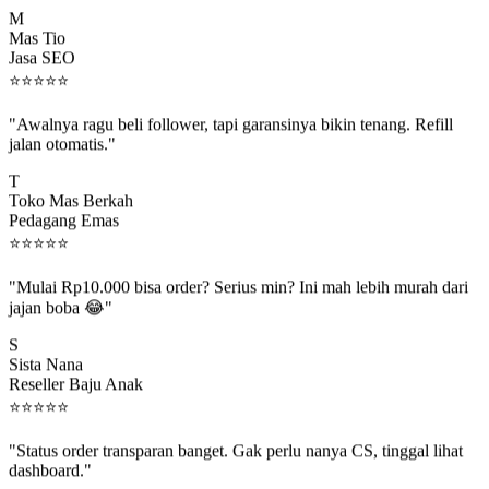
M
Mas Tio
Jasa SEO
⭐
⭐
⭐
⭐
⭐
"Awalnya ragu beli follower, tapi garansinya bikin tenang. Refill
jalan otomatis."
T
Toko Mas Berkah
Pedagang Emas
⭐
⭐
⭐
⭐
⭐
"Mulai Rp10.000 bisa order? Serius min? Ini mah lebih murah dari
jajan boba 😂"
S
Sista Nana
Reseller Baju Anak
⭐
⭐
⭐
⭐
⭐
"Status order transparan banget. Gak perlu nanya CS, tinggal lihat
dashboard."