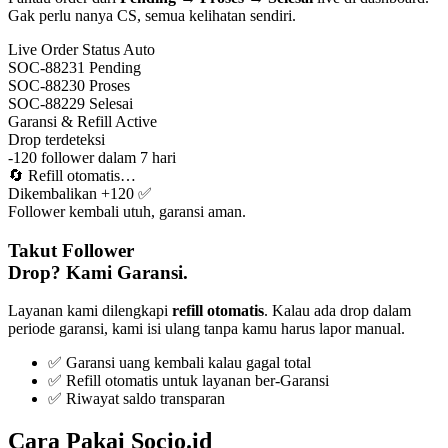
Gak perlu nanya CS, semua kelihatan sendiri.
Live Order Status
Auto
SOC-88231
Pending
SOC-88230
Proses
SOC-88229
Selesai
Garansi & Refill
Active
Drop terdeteksi
-120 follower dalam 7 hari
🔄
Refill otomatis…
Dikembalikan +120 ✅
Follower kembali utuh, garansi aman.
Takut Follower
Drop? Kami Garansi.
Layanan kami dilengkapi
refill otomatis
. Kalau ada drop dalam
periode garansi, kami isi ulang tanpa kamu harus lapor manual.
✅ Garansi uang kembali kalau gagal total
✅ Refill otomatis untuk layanan ber-Garansi
✅ Riwayat saldo transparan
Cara Pakai Socio.id