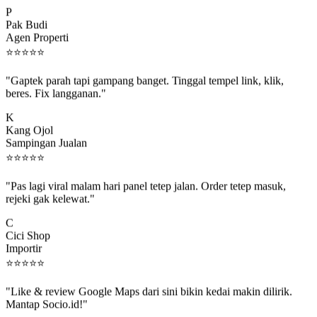
P
Pak Budi
Agen Properti
⭐
⭐
⭐
⭐
⭐
"Gaptek parah tapi gampang banget. Tinggal tempel link, klik,
beres. Fix langganan."
K
Kang Ojol
Sampingan Jualan
⭐
⭐
⭐
⭐
⭐
"Pas lagi viral malam hari panel tetep jalan. Order tetep masuk,
rejeki gak kelewat."
C
Cici Shop
Importir
⭐
⭐
⭐
⭐
⭐
"Like & review Google Maps dari sini bikin kedai makin dilirik.
Mantap Socio.id!"
B