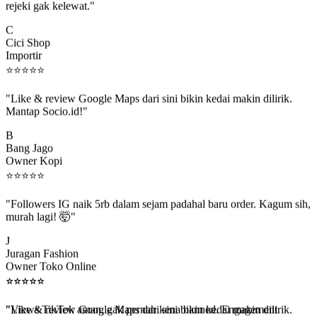
C
Cici Shop
Importir
⭐
⭐
⭐
⭐
⭐
"Like & review Google Maps dari sini bikin kedai makin dilirik.
Mantap Socio.id!"
B
Bang Jago
Owner Kopi
⭐
⭐
⭐
⭐
⭐
"Followers IG naik 5rb dalam sejam padahal baru order. Kagum sih,
murah lagi! 🤯"
J
Juragan Fashion
Owner Toko Online
⭐
⭐
⭐
⭐
⭐
⭐
⭐
⭐
⭐
⭐
"Views TikTok aman, gak pernah kena banned. Engagement
beneran naik, algoritma suka."