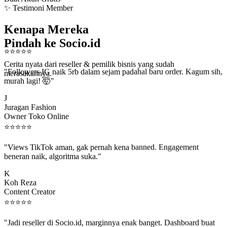
✨ Testimoni Member
Kenapa Mereka
Pindah ke Socio.id
⭐
⭐
⭐
⭐
⭐
Cerita nyata dari reseller & pemilik bisnis yang sudah
"Followers IG naik 5rb dalam sejam padahal baru order. Kagum sih,
merasakannya.
murah lagi! 🤯"
J
Juragan Fashion
Owner Toko Online
⭐
⭐
⭐
⭐
⭐
"Views TikTok aman, gak pernah kena banned. Engagement
beneran naik, algoritma suka."
K
Koh Reza
Content Creator
⭐
⭐
⭐
⭐
⭐
"Jadi reseller di Socio.id, marginnya enak banget. Dashboard buat
kirim order ke client gampang."