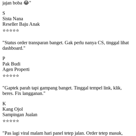
S
Sista Nana
Reseller Baju Anak
⭐
⭐
⭐
⭐
⭐
"Status order transparan banget. Gak perlu nanya CS, tinggal lihat
dashboard."
P
Pak Budi
Agen Properti
⭐
⭐
⭐
⭐
⭐
"Gaptek parah tapi gampang banget. Tinggal tempel link, klik,
beres. Fix langganan."
K
Kang Ojol
Sampingan Jualan
⭐
⭐
⭐
⭐
⭐
"Pas lagi viral malam hari panel tetep jalan. Order tetep masuk,
rejeki gak kelewat."