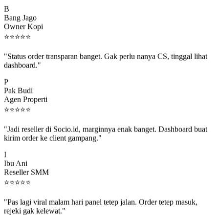
B
Bang Jago
Owner Kopi
⭐
⭐
⭐
⭐
⭐
"Status order transparan banget. Gak perlu nanya CS, tinggal lihat
dashboard."
P
Pak Budi
Agen Properti
⭐
⭐
⭐
⭐
⭐
"Jadi reseller di Socio.id, marginnya enak banget. Dashboard buat
kirim order ke client gampang."
I
Ibu Ani
Reseller SMM
⭐
⭐
⭐
⭐
⭐
"Pas lagi viral malam hari panel tetep jalan. Order tetep masuk,
rejeki gak kelewat."