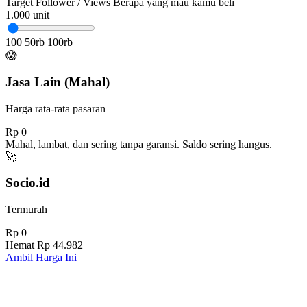
Target Follower / Views
Berapa yang mau kamu beli
1.000
unit
100
50rb
100rb
😱
Jasa Lain (Mahal)
Harga rata-rata pasaran
Rp 0
Mahal, lambat, dan sering tanpa garansi. Saldo sering hangus.
🚀
Socio.id
Termurah
Rp 0
Hemat
Rp 44.982
Ambil Harga Ini