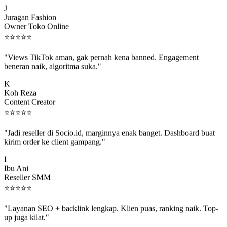
J
Juragan Fashion
Owner Toko Online
⭐
⭐
⭐
⭐
⭐
"Views TikTok aman, gak pernah kena banned. Engagement
beneran naik, algoritma suka."
K
Koh Reza
Content Creator
⭐
⭐
⭐
⭐
⭐
"Jadi reseller di Socio.id, marginnya enak banget. Dashboard buat
kirim order ke client gampang."
I
Ibu Ani
Reseller SMM
⭐
⭐
⭐
⭐
⭐
"Layanan SEO + backlink lengkap. Klien puas, ranking naik. Top-
up juga kilat."
M