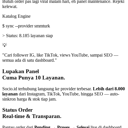
Butuh order pas lagi viral malam hari, eh panel maintenance. Rejeki
kelewat.
Katalog Engine
$
sync --provider smmturk
>
Status:
8.185 layanan siap
💡
"Cari follower IG, like TikTok, views YouTube, sampai SEO —
semua ada di satu dashboard."
Lupakan Panel
Cuma Punya 10 Layanan.
Socio.id terhubung langsung ke provider terbesar.
Lebih dari 8.000
layanan
dari Instagram, TikTok, YouTube, hingga SEO — auto-
sinkron harga & stok tiap jam.
Status Order
Real-time & Transparan.
Pantau order dari
Pending → Proses → Selesai
live di dashboard.