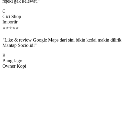
rejeki gak kelewat."
C
Cici Shop
Importir
⭐
⭐
⭐
⭐
⭐
"Like & review Google Maps dari sini bikin kedai makin dilirik.
Mantap Socio.id!"
B
Bang Jago
Owner Kopi