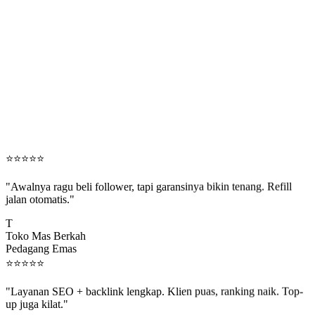
⭐
⭐
⭐
⭐
⭐
"Awalnya ragu beli follower, tapi garansinya bikin tenang. Refill
jalan otomatis."
T
Toko Mas Berkah
Pedagang Emas
⭐
⭐
⭐
⭐
⭐
"Layanan SEO + backlink lengkap. Klien puas, ranking naik. Top-
up juga kilat."