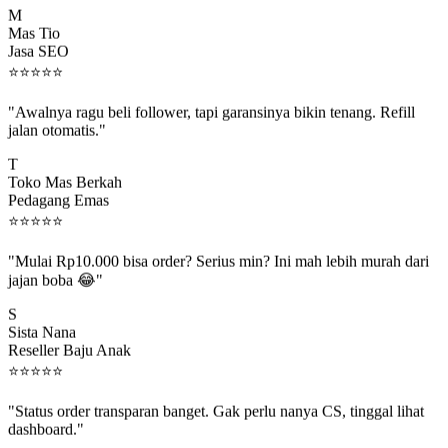
Mas Tio
Jasa SEO
⭐
⭐
⭐
⭐
⭐
"Awalnya ragu beli follower, tapi garansinya bikin tenang. Refill
jalan otomatis."
T
Toko Mas Berkah
Pedagang Emas
⭐
⭐
⭐
⭐
⭐
"Mulai Rp10.000 bisa order? Serius min? Ini mah lebih murah dari
jajan boba 😂"
S
Sista Nana
Reseller Baju Anak
⭐
⭐
⭐
⭐
⭐
"Status order transparan banget. Gak perlu nanya CS, tinggal lihat
dashboard."
P