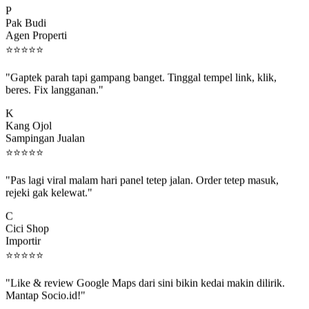
Pak Budi
Agen Properti
⭐
⭐
⭐
⭐
⭐
"Gaptek parah tapi gampang banget. Tinggal tempel link, klik,
beres. Fix langganan."
K
Kang Ojol
Sampingan Jualan
⭐
⭐
⭐
⭐
⭐
"Pas lagi viral malam hari panel tetep jalan. Order tetep masuk,
rejeki gak kelewat."
C
Cici Shop
Importir
⭐
⭐
⭐
⭐
⭐
"Like & review Google Maps dari sini bikin kedai makin dilirik.
Mantap Socio.id!"
B