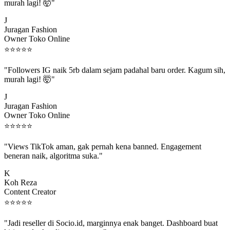
murah lagi! 🤯"
J
Juragan Fashion
Owner Toko Online
⭐
⭐
⭐
⭐
⭐
"Followers IG naik 5rb dalam sejam padahal baru order. Kagum sih,
murah lagi! 🤯"
J
Juragan Fashion
Owner Toko Online
⭐
⭐
⭐
⭐
⭐
"Views TikTok aman, gak pernah kena banned. Engagement
beneran naik, algoritma suka."
K
Koh Reza
Content Creator
⭐
⭐
⭐
⭐
⭐
"Jadi reseller di Socio.id, marginnya enak banget. Dashboard buat