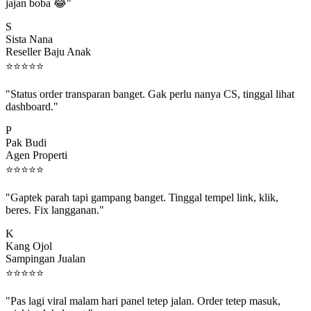
jajan boba 😂"
S
Sista Nana
Reseller Baju Anak
⭐
⭐
⭐
⭐
⭐
"Status order transparan banget. Gak perlu nanya CS, tinggal lihat
dashboard."
P
Pak Budi
Agen Properti
⭐
⭐
⭐
⭐
⭐
"Gaptek parah tapi gampang banget. Tinggal tempel link, klik,
beres. Fix langganan."
K
Kang Ojol
Sampingan Jualan
⭐
⭐
⭐
⭐
⭐
"Pas lagi viral malam hari panel tetep jalan. Order tetep masuk,