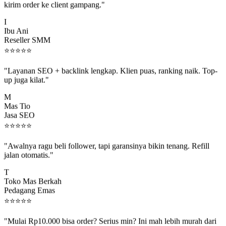
I
Ibu Ani
Reseller SMM
⭐
⭐
⭐
⭐
⭐
"Layanan SEO + backlink lengkap. Klien puas, ranking naik. Top-
up juga kilat."
M
Mas Tio
Jasa SEO
⭐
⭐
⭐
⭐
⭐
"Awalnya ragu beli follower, tapi garansinya bikin tenang. Refill
jalan otomatis."
T
Toko Mas Berkah
Pedagang Emas
⭐
⭐
⭐
⭐
⭐
"Mulai Rp10.000 bisa order? Serius min? Ini mah lebih murah dari
jajan boba 😂"