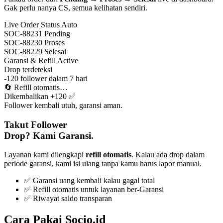
Gak perlu nanya CS, semua kelihatan sendiri.
Live Order Status
Auto
SOC-88231
Pending
SOC-88230
Proses
SOC-88229
Selesai
Garansi & Refill
Active
Drop terdeteksi
-120 follower dalam 7 hari
🔄
Refill otomatis…
Dikembalikan +120 ✅
Follower kembali utuh, garansi aman.
Takut Follower
Drop? Kami Garansi.
Layanan kami dilengkapi
refill otomatis
. Kalau ada drop dalam
periode garansi, kami isi ulang tanpa kamu harus lapor manual.
✅ Garansi uang kembali kalau gagal total
✅ Refill otomatis untuk layanan ber-Garansi
✅ Riwayat saldo transparan
Cara Pakai Socio.id