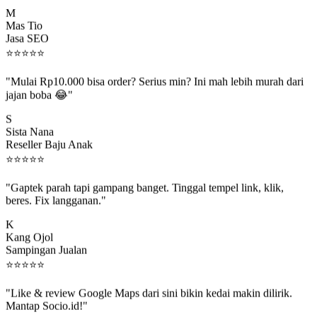
M
Mas Tio
Jasa SEO
⭐
⭐
⭐
⭐
⭐
"Mulai Rp10.000 bisa order? Serius min? Ini mah lebih murah dari
jajan boba 😂"
S
Sista Nana
Reseller Baju Anak
⭐
⭐
⭐
⭐
⭐
"Gaptek parah tapi gampang banget. Tinggal tempel link, klik,
beres. Fix langganan."
K
Kang Ojol
Sampingan Jualan
⭐
⭐
⭐
⭐
⭐
"Like & review Google Maps dari sini bikin kedai makin dilirik.
Mantap Socio.id!"