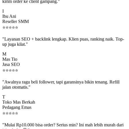
kirim order ke client gampang."
I
Ibu Ani
Reseller SMM
⭐
⭐
⭐
⭐
⭐
"Layanan SEO + backlink lengkap. Klien puas, ranking naik. Top-
up juga kilat."
M
Mas Tio
Jasa SEO
⭐
⭐
⭐
⭐
⭐
"Awalnya ragu beli follower, tapi garansinya bikin tenang. Refill
jalan otomatis."
T
Toko Mas Berkah
Pedagang Emas
⭐
⭐
⭐
⭐
⭐
"Mulai Rp10.000 bisa order? Serius min? Ini mah lebih murah dari