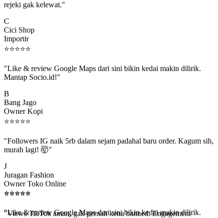
C
Cici Shop
Importir
⭐
⭐
⭐
⭐
⭐
"Like & review Google Maps dari sini bikin kedai makin dilirik.
Mantap Socio.id!"
B
Bang Jago
Owner Kopi
⭐
⭐
⭐
⭐
⭐
"Followers IG naik 5rb dalam sejam padahal baru order. Kagum sih,
murah lagi! 🤯"
J
Juragan Fashion
Owner Toko Online
⭐
⭐
⭐
⭐
⭐
⭐
⭐
⭐
⭐
⭐
"Views TikTok aman, gak pernah kena banned. Engagement
beneran naik, algoritma suka."