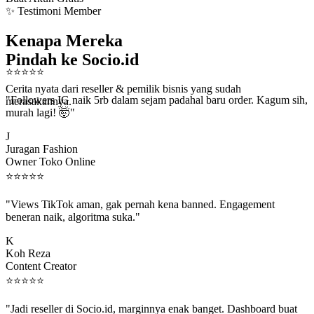
✨ Testimoni Member
Kenapa Mereka
Pindah ke Socio.id
⭐
⭐
⭐
⭐
⭐
Cerita nyata dari reseller & pemilik bisnis yang sudah
"Followers IG naik 5rb dalam sejam padahal baru order. Kagum sih,
merasakannya.
murah lagi! 🤯"
J
Juragan Fashion
Owner Toko Online
⭐
⭐
⭐
⭐
⭐
"Views TikTok aman, gak pernah kena banned. Engagement
beneran naik, algoritma suka."
K
Koh Reza
Content Creator
⭐
⭐
⭐
⭐
⭐
"Jadi reseller di Socio.id, marginnya enak banget. Dashboard buat
kirim order ke client gampang."