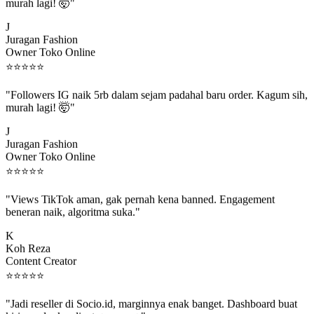
murah lagi! 🤯"
J
Juragan Fashion
Owner Toko Online
⭐
⭐
⭐
⭐
⭐
"Followers IG naik 5rb dalam sejam padahal baru order. Kagum sih,
murah lagi! 🤯"
J
Juragan Fashion
Owner Toko Online
⭐
⭐
⭐
⭐
⭐
"Views TikTok aman, gak pernah kena banned. Engagement
beneran naik, algoritma suka."
K
Koh Reza
Content Creator
⭐
⭐
⭐
⭐
⭐
"Jadi reseller di Socio.id, marginnya enak banget. Dashboard buat