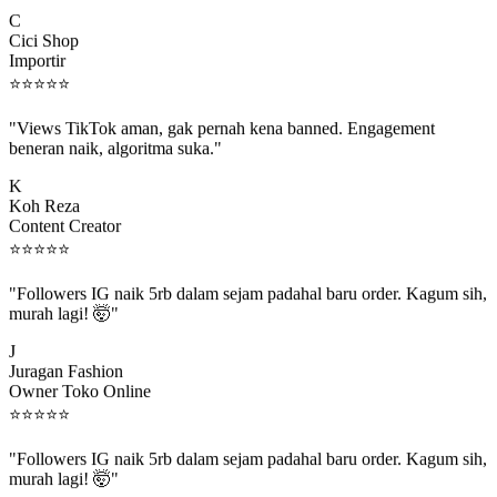
C
Cici Shop
Importir
⭐
⭐
⭐
⭐
⭐
"Views TikTok aman, gak pernah kena banned. Engagement
beneran naik, algoritma suka."
K
Koh Reza
Content Creator
⭐
⭐
⭐
⭐
⭐
"Followers IG naik 5rb dalam sejam padahal baru order. Kagum sih,
murah lagi! 🤯"
J
Juragan Fashion
Owner Toko Online
⭐
⭐
⭐
⭐
⭐
"Followers IG naik 5rb dalam sejam padahal baru order. Kagum sih,
murah lagi! 🤯"