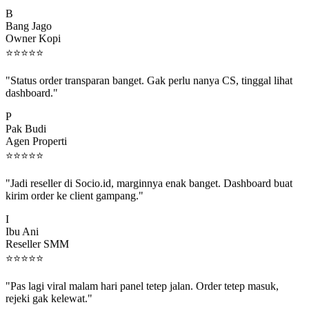
B
Bang Jago
Owner Kopi
⭐
⭐
⭐
⭐
⭐
"Status order transparan banget. Gak perlu nanya CS, tinggal lihat
dashboard."
P
Pak Budi
Agen Properti
⭐
⭐
⭐
⭐
⭐
"Jadi reseller di Socio.id, marginnya enak banget. Dashboard buat
kirim order ke client gampang."
I
Ibu Ani
Reseller SMM
⭐
⭐
⭐
⭐
⭐
"Pas lagi viral malam hari panel tetep jalan. Order tetep masuk,
rejeki gak kelewat."