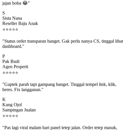
S
Sista Nana
Reseller Baju Anak
⭐
⭐
⭐
⭐
⭐
"Status order transparan banget. Gak perlu nanya CS, tinggal lihat
dashboard."
P
Pak Budi
Agen Properti
⭐
⭐
⭐
⭐
⭐
"Gaptek parah tapi gampang banget. Tinggal tempel link, klik,
beres. Fix langganan."
K
Kang Ojol
Sampingan Jualan
⭐
⭐
⭐
⭐
⭐
"Pas lagi viral malam hari panel tetep jalan. Order tetep masuk,
rejeki gak kelewat."