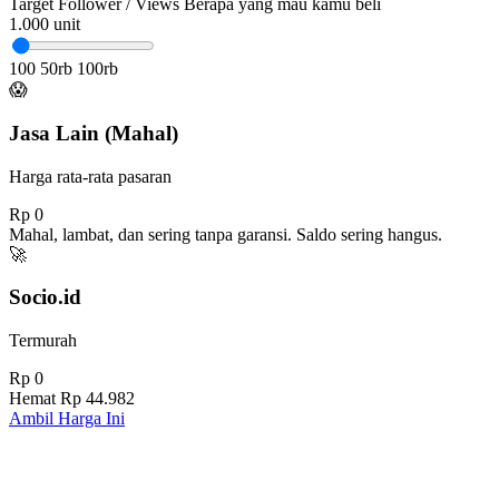
Target Follower / Views
Berapa yang mau kamu beli
1.000
unit
100
50rb
100rb
😱
Jasa Lain (Mahal)
Harga rata-rata pasaran
Rp 0
Mahal, lambat, dan sering tanpa garansi. Saldo sering hangus.
🚀
Socio.id
Termurah
Rp 0
Hemat
Rp 44.982
Ambil Harga Ini