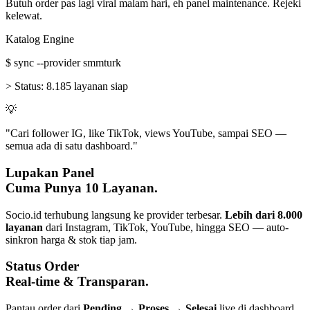
Butuh order pas lagi viral malam hari, eh panel maintenance. Rejeki
kelewat.
Katalog Engine
$
sync --provider smmturk
>
Status:
8.185 layanan siap
💡
"Cari follower IG, like TikTok, views YouTube, sampai SEO —
semua ada di satu dashboard."
Lupakan Panel
Cuma Punya 10 Layanan.
Socio.id terhubung langsung ke provider terbesar.
Lebih dari 8.000
layanan
dari Instagram, TikTok, YouTube, hingga SEO — auto-
sinkron harga & stok tiap jam.
Status Order
Real-time & Transparan.
Pantau order dari
Pending → Proses → Selesai
live di dashboard.