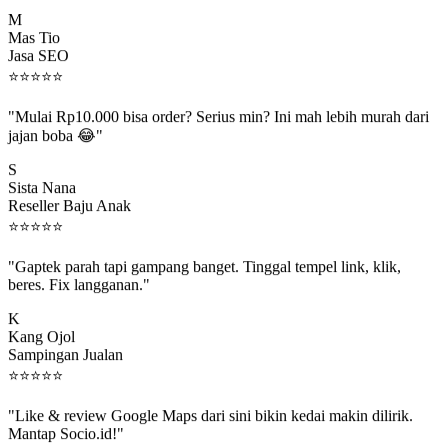
M
Mas Tio
Jasa SEO
⭐
⭐
⭐
⭐
⭐
"Mulai Rp10.000 bisa order? Serius min? Ini mah lebih murah dari
jajan boba 😂"
S
Sista Nana
Reseller Baju Anak
⭐
⭐
⭐
⭐
⭐
"Gaptek parah tapi gampang banget. Tinggal tempel link, klik,
beres. Fix langganan."
K
Kang Ojol
Sampingan Jualan
⭐
⭐
⭐
⭐
⭐
"Like & review Google Maps dari sini bikin kedai makin dilirik.
Mantap Socio.id!"