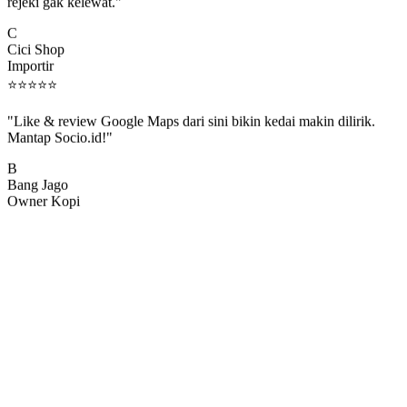
rejeki gak kelewat."
C
Cici Shop
Importir
⭐
⭐
⭐
⭐
⭐
"Like & review Google Maps dari sini bikin kedai makin dilirik.
Mantap Socio.id!"
B
Bang Jago
Owner Kopi