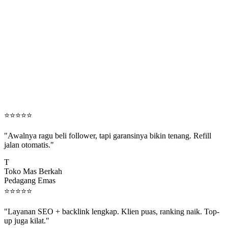
⭐
⭐
⭐
⭐
⭐
"Awalnya ragu beli follower, tapi garansinya bikin tenang. Refill
jalan otomatis."
T
Toko Mas Berkah
Pedagang Emas
⭐
⭐
⭐
⭐
⭐
"Layanan SEO + backlink lengkap. Klien puas, ranking naik. Top-
up juga kilat."