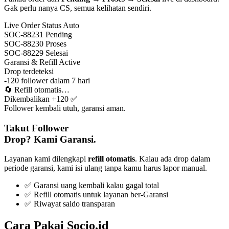
Gak perlu nanya CS, semua kelihatan sendiri.
Live Order Status
Auto
SOC-88231
Pending
SOC-88230
Proses
SOC-88229
Selesai
Garansi & Refill
Active
Drop terdeteksi
-120 follower dalam 7 hari
🔄
Refill otomatis…
Dikembalikan +120 ✅
Follower kembali utuh, garansi aman.
Takut Follower
Drop? Kami Garansi.
Layanan kami dilengkapi
refill otomatis
. Kalau ada drop dalam
periode garansi, kami isi ulang tanpa kamu harus lapor manual.
✅ Garansi uang kembali kalau gagal total
✅ Refill otomatis untuk layanan ber-Garansi
✅ Riwayat saldo transparan
Cara Pakai Socio.id