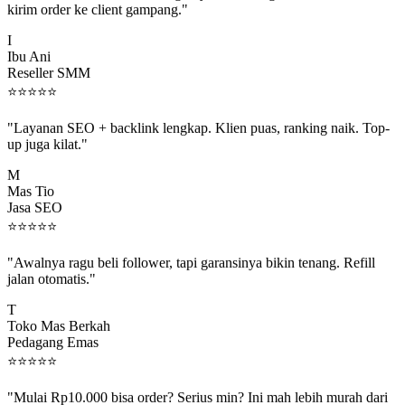
I
Ibu Ani
Reseller SMM
⭐
⭐
⭐
⭐
⭐
"Layanan SEO + backlink lengkap. Klien puas, ranking naik. Top-
up juga kilat."
M
Mas Tio
Jasa SEO
⭐
⭐
⭐
⭐
⭐
"Awalnya ragu beli follower, tapi garansinya bikin tenang. Refill
jalan otomatis."
T
Toko Mas Berkah
Pedagang Emas
⭐
⭐
⭐
⭐
⭐
"Mulai Rp10.000 bisa order? Serius min? Ini mah lebih murah dari
jajan boba 😂"