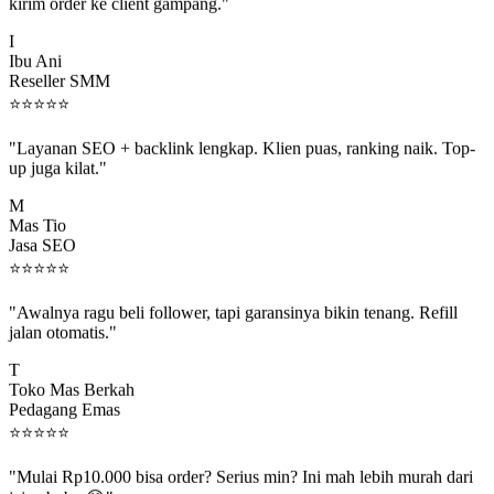
kirim order ke client gampang."
I
Ibu Ani
Reseller SMM
⭐
⭐
⭐
⭐
⭐
"Layanan SEO + backlink lengkap. Klien puas, ranking naik. Top-
up juga kilat."
M
Mas Tio
Jasa SEO
⭐
⭐
⭐
⭐
⭐
"Awalnya ragu beli follower, tapi garansinya bikin tenang. Refill
jalan otomatis."
T
Toko Mas Berkah
Pedagang Emas
⭐
⭐
⭐
⭐
⭐
"Mulai Rp10.000 bisa order? Serius min? Ini mah lebih murah dari