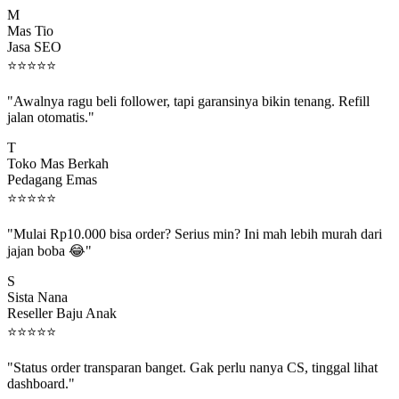
M
Mas Tio
Jasa SEO
⭐
⭐
⭐
⭐
⭐
"Awalnya ragu beli follower, tapi garansinya bikin tenang. Refill
jalan otomatis."
T
Toko Mas Berkah
Pedagang Emas
⭐
⭐
⭐
⭐
⭐
"Mulai Rp10.000 bisa order? Serius min? Ini mah lebih murah dari
jajan boba 😂"
S
Sista Nana
Reseller Baju Anak
⭐
⭐
⭐
⭐
⭐
"Status order transparan banget. Gak perlu nanya CS, tinggal lihat
dashboard."