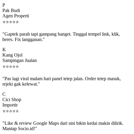
P
Pak Budi
Agen Properti
⭐
⭐
⭐
⭐
⭐
"Gaptek parah tapi gampang banget. Tinggal tempel link, klik,
beres. Fix langganan."
K
Kang Ojol
Sampingan Jualan
⭐
⭐
⭐
⭐
⭐
"Pas lagi viral malam hari panel tetep jalan. Order tetep masuk,
rejeki gak kelewat."
C
Cici Shop
Importir
⭐
⭐
⭐
⭐
⭐
"Like & review Google Maps dari sini bikin kedai makin dilirik.
Mantap Socio.id!"
B