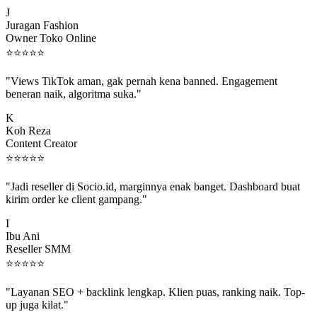
J
Juragan Fashion
Owner Toko Online
⭐
⭐
⭐
⭐
⭐
"Views TikTok aman, gak pernah kena banned. Engagement
beneran naik, algoritma suka."
K
Koh Reza
Content Creator
⭐
⭐
⭐
⭐
⭐
"Jadi reseller di Socio.id, marginnya enak banget. Dashboard buat
kirim order ke client gampang."
I
Ibu Ani
Reseller SMM
⭐
⭐
⭐
⭐
⭐
"Layanan SEO + backlink lengkap. Klien puas, ranking naik. Top-
up juga kilat."