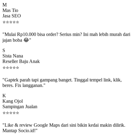
Mas Tio
Jasa SEO
⭐
⭐
⭐
⭐
⭐
"Mulai Rp10.000 bisa order? Serius min? Ini mah lebih murah dari
jajan boba 😂"
S
Sista Nana
Reseller Baju Anak
⭐
⭐
⭐
⭐
⭐
"Gaptek parah tapi gampang banget. Tinggal tempel link, klik,
beres. Fix langganan."
K
Kang Ojol
Sampingan Jualan
⭐
⭐
⭐
⭐
⭐
"Like & review Google Maps dari sini bikin kedai makin dilirik.
Mantap Socio.id!"
B