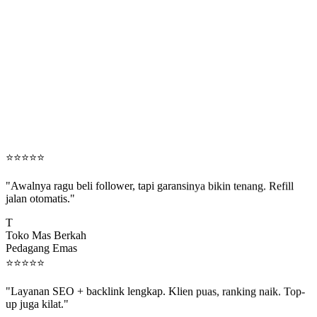
⭐
⭐
⭐
⭐
⭐
"Awalnya ragu beli follower, tapi garansinya bikin tenang. Refill
jalan otomatis."
T
Toko Mas Berkah
Pedagang Emas
⭐
⭐
⭐
⭐
⭐
"Layanan SEO + backlink lengkap. Klien puas, ranking naik. Top-
up juga kilat."
M