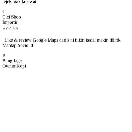
rejeki gak kelewat."
C
Cici Shop
Importir
⭐
⭐
⭐
⭐
⭐
"Like & review Google Maps dari sini bikin kedai makin dilirik.
Mantap Socio.id!"
B
Bang Jago
Owner Kopi