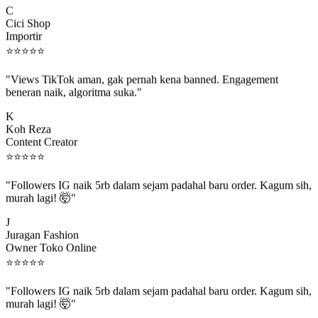
Cici Shop
Importir
⭐
⭐
⭐
⭐
⭐
"Views TikTok aman, gak pernah kena banned. Engagement
beneran naik, algoritma suka."
K
Koh Reza
Content Creator
⭐
⭐
⭐
⭐
⭐
"Followers IG naik 5rb dalam sejam padahal baru order. Kagum sih,
murah lagi! 🤯"
J
Juragan Fashion
Owner Toko Online
⭐
⭐
⭐
⭐
⭐
"Followers IG naik 5rb dalam sejam padahal baru order. Kagum sih,
murah lagi! 🤯"
J