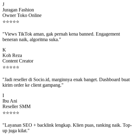
Juragan Fashion
Owner Toko Online
⭐
⭐
⭐
⭐
⭐
"Views TikTok aman, gak pernah kena banned. Engagement
beneran naik, algoritma suka."
K
Koh Reza
Content Creator
⭐
⭐
⭐
⭐
⭐
"Jadi reseller di Socio.id, marginnya enak banget. Dashboard buat
kirim order ke client gampang."
I
Ibu Ani
Reseller SMM
⭐
⭐
⭐
⭐
⭐
"Layanan SEO + backlink lengkap. Klien puas, ranking naik. Top-
up juga kilat."
M