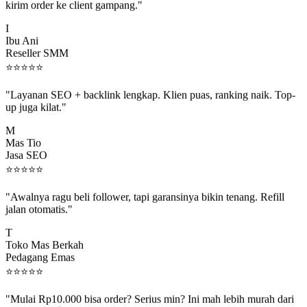
I
Ibu Ani
Reseller SMM
⭐
⭐
⭐
⭐
⭐
"Layanan SEO + backlink lengkap. Klien puas, ranking naik. Top-
up juga kilat."
M
Mas Tio
Jasa SEO
⭐
⭐
⭐
⭐
⭐
"Awalnya ragu beli follower, tapi garansinya bikin tenang. Refill
jalan otomatis."
T
Toko Mas Berkah
Pedagang Emas
⭐
⭐
⭐
⭐
⭐
"Mulai Rp10.000 bisa order? Serius min? Ini mah lebih murah dari
jajan boba 😂"