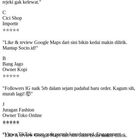
C
Cici Shop
Importir
⭐
⭐
⭐
⭐
⭐
"Like & review Google Maps dari sini bikin kedai makin dilirik.
Mantap Socio.id!"
B
Bang Jago
Owner Kopi
⭐
⭐
⭐
⭐
⭐
"Followers IG naik 5rb dalam sejam padahal baru order. Kagum sih,
murah lagi! 🤯"
J
Juragan Fashion
Owner Toko Online
⭐
⭐
⭐
⭐
⭐
⭐
⭐
⭐
⭐
⭐
"Views TikTok aman, gak pernah kena banned. Engagement
beneran naik, algoritma suka."