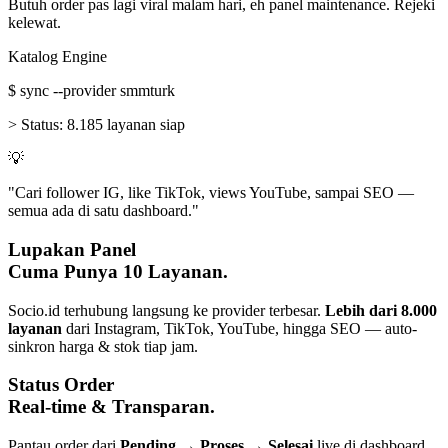
Butuh order pas lagi viral malam hari, eh panel maintenance. Rejeki
kelewat.
Katalog Engine
$
sync --provider smmturk
>
Status:
8.185 layanan siap
💡
"Cari follower IG, like TikTok, views YouTube, sampai SEO —
semua ada di satu dashboard."
Lupakan Panel
Cuma Punya 10 Layanan.
Socio.id terhubung langsung ke provider terbesar.
Lebih dari 8.000
layanan
dari Instagram, TikTok, YouTube, hingga SEO — auto-
sinkron harga & stok tiap jam.
Status Order
Real-time & Transparan.
Pantau order dari
Pending → Proses → Selesai
live di dashboard.