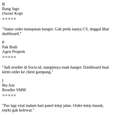
Bang Jago
Owner Kopi
⭐
⭐
⭐
⭐
⭐
"Status order transparan banget. Gak perlu nanya CS, tinggal lihat
dashboard."
P
Pak Budi
Agen Properti
⭐
⭐
⭐
⭐
⭐
"Jadi reseller di Socio.id, marginnya enak banget. Dashboard buat
kirim order ke client gampang."
I
Ibu Ani
Reseller SMM
⭐
⭐
⭐
⭐
⭐
"Pas lagi viral malam hari panel tetep jalan. Order tetep masuk,
rejeki gak kelewat."
C