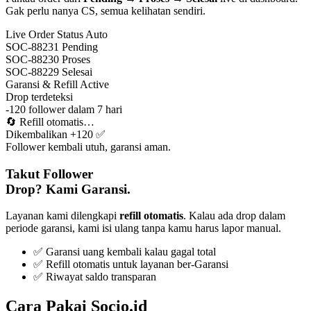
Gak perlu nanya CS, semua kelihatan sendiri.
Live Order Status
Auto
SOC-88231
Pending
SOC-88230
Proses
SOC-88229
Selesai
Garansi & Refill
Active
Drop terdeteksi
-120 follower dalam 7 hari
🔄
Refill otomatis…
Dikembalikan +120 ✅
Follower kembali utuh, garansi aman.
Takut Follower
Drop? Kami Garansi.
Layanan kami dilengkapi
refill otomatis
. Kalau ada drop dalam
periode garansi, kami isi ulang tanpa kamu harus lapor manual.
✅ Garansi uang kembali kalau gagal total
✅ Refill otomatis untuk layanan ber-Garansi
✅ Riwayat saldo transparan
Cara Pakai Socio.id