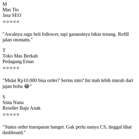
Mas Tio
Jasa SEO
⭐
⭐
⭐
⭐
⭐
"Awalnya ragu beli follower, tapi garansinya bikin tenang. Refill
jalan otomatis."
T
Toko Mas Berkah
Pedagang Emas
⭐
⭐
⭐
⭐
⭐
"Mulai Rp10.000 bisa order? Serius min? Ini mah lebih murah dari
jajan boba 😂"
S
Sista Nana
Reseller Baju Anak
⭐
⭐
⭐
⭐
⭐
"Status order transparan banget. Gak perlu nanya CS, tinggal lihat
dashboard."
P