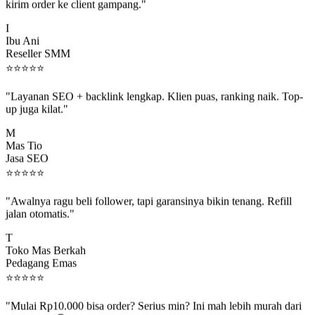
"Jadi reseller di Socio.id, marginnya enak banget. Dashboard buat
kirim order ke client gampang."
I
Ibu Ani
Reseller SMM
⭐
⭐
⭐
⭐
⭐
"Layanan SEO + backlink lengkap. Klien puas, ranking naik. Top-
up juga kilat."
M
Mas Tio
Jasa SEO
⭐
⭐
⭐
⭐
⭐
"Awalnya ragu beli follower, tapi garansinya bikin tenang. Refill
jalan otomatis."
T
Toko Mas Berkah
Pedagang Emas
⭐
⭐
⭐
⭐
⭐
"Mulai Rp10.000 bisa order? Serius min? Ini mah lebih murah dari