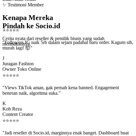
✨ Testimoni Member
Kenapa Mereka
Pindah ke Socio.id
⭐
⭐
⭐
⭐
⭐
"Followers IG naik 5rb dalam sejam padahal baru order. Kagum sih,
Cerita nyata dari reseller & pemilik bisnis yang sudah
murah lagi! 🤯"
merasakannya.
J
Juragan Fashion
Owner Toko Online
⭐
⭐
⭐
⭐
⭐
"Views TikTok aman, gak pernah kena banned. Engagement
beneran naik, algoritma suka."
K
Koh Reza
Content Creator
⭐
⭐
⭐
⭐
⭐
"Jadi reseller di Socio.id, marginnya enak banget. Dashboard buat
kirim order ke client gampang."