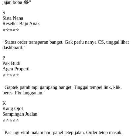
S
Sista Nana
Reseller Baju Anak
⭐
⭐
⭐
⭐
⭐
"Status order transparan banget. Gak perlu nanya CS, tinggal lihat
dashboard."
P
Pak Budi
Agen Properti
⭐
⭐
⭐
⭐
⭐
"Gaptek parah tapi gampang banget. Tinggal tempel link, klik,
beres. Fix langganan."
K
Kang Ojol
Sampingan Jualan
⭐
⭐
⭐
⭐
⭐
"Pas lagi viral malam hari panel tetep jalan. Order tetep masuk,
rejeki gak kelewat."