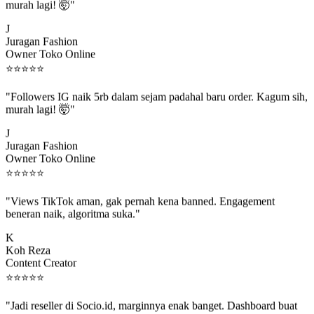
"Followers IG naik 5rb dalam sejam padahal baru order. Kagum sih,
murah lagi! 🤯"
J
Juragan Fashion
Owner Toko Online
⭐
⭐
⭐
⭐
⭐
"Followers IG naik 5rb dalam sejam padahal baru order. Kagum sih,
murah lagi! 🤯"
J
Juragan Fashion
Owner Toko Online
⭐
⭐
⭐
⭐
⭐
"Views TikTok aman, gak pernah kena banned. Engagement
beneran naik, algoritma suka."
K
Koh Reza
Content Creator
⭐
⭐
⭐
⭐
⭐