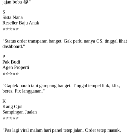
jajan boba 😂"
S
Sista Nana
Reseller Baju Anak
⭐
⭐
⭐
⭐
⭐
"Status order transparan banget. Gak perlu nanya CS, tinggal lihat
dashboard."
P
Pak Budi
Agen Properti
⭐
⭐
⭐
⭐
⭐
"Gaptek parah tapi gampang banget. Tinggal tempel link, klik,
beres. Fix langganan."
K
Kang Ojol
Sampingan Jualan
⭐
⭐
⭐
⭐
⭐
"Pas lagi viral malam hari panel tetep jalan. Order tetep masuk,