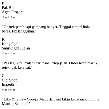
Pak Budi
Agen Properti
⭐
⭐
⭐
⭐
⭐
"Gaptek parah tapi gampang banget. Tinggal tempel link, klik,
beres. Fix langganan."
K
Kang Ojol
Sampingan Jualan
⭐
⭐
⭐
⭐
⭐
"Pas lagi viral malam hari panel tetep jalan. Order tetep masuk,
rejeki gak kelewat."
C
Cici Shop
Importir
⭐
⭐
⭐
⭐
⭐
"Like & review Google Maps dari sini bikin kedai makin dilirik.
Mantap Socio.id!"
B