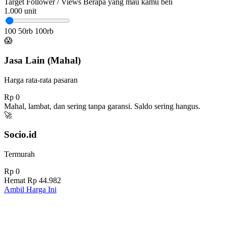
Target Follower / Views
Berapa yang mau kamu beli
1.000
unit
100
50rb
100rb
😱
Jasa Lain (Mahal)
Harga rata-rata pasaran
Rp 0
Mahal, lambat, dan sering tanpa garansi. Saldo sering hangus.
🚀
Socio.id
Termurah
Rp 0
Hemat
Rp 44.982
Ambil Harga Ini