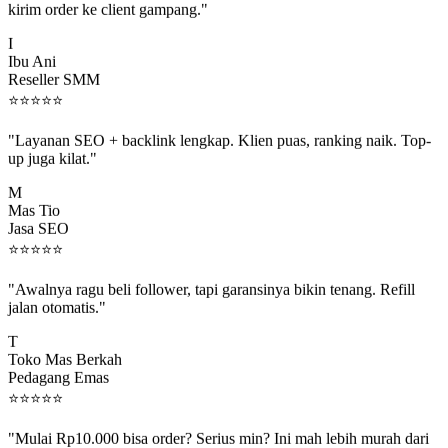
I
Ibu Ani
Reseller SMM
⭐
⭐
⭐
⭐
⭐
"Layanan SEO + backlink lengkap. Klien puas, ranking naik. Top-
up juga kilat."
M
Mas Tio
Jasa SEO
⭐
⭐
⭐
⭐
⭐
"Awalnya ragu beli follower, tapi garansinya bikin tenang. Refill
jalan otomatis."
T
Toko Mas Berkah
Pedagang Emas
⭐
⭐
⭐
⭐
⭐
"Mulai Rp10.000 bisa order? Serius min? Ini mah lebih murah dari
jajan boba 😂"