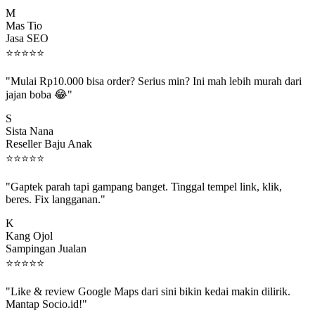
M
Mas Tio
Jasa SEO
⭐
⭐
⭐
⭐
⭐
"Mulai Rp10.000 bisa order? Serius min? Ini mah lebih murah dari
jajan boba 😂"
S
Sista Nana
Reseller Baju Anak
⭐
⭐
⭐
⭐
⭐
"Gaptek parah tapi gampang banget. Tinggal tempel link, klik,
beres. Fix langganan."
K
Kang Ojol
Sampingan Jualan
⭐
⭐
⭐
⭐
⭐
"Like & review Google Maps dari sini bikin kedai makin dilirik.
Mantap Socio.id!"