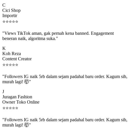
C
Cici Shop
Importir
⭐
⭐
⭐
⭐
⭐
"Views TikTok aman, gak pernah kena banned. Engagement
beneran naik, algoritma suka."
K
Koh Reza
Content Creator
⭐
⭐
⭐
⭐
⭐
"Followers IG naik 5rb dalam sejam padahal baru order. Kagum sih,
murah lagi! 🤯"
J
Juragan Fashion
Owner Toko Online
⭐
⭐
⭐
⭐
⭐
"Followers IG naik 5rb dalam sejam padahal baru order. Kagum sih,
murah lagi! 🤯"