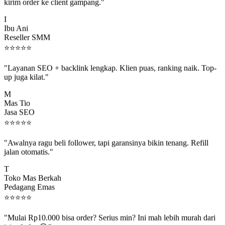
kirim order ke client gampang."
I
Ibu Ani
Reseller SMM
⭐
⭐
⭐
⭐
⭐
"Layanan SEO + backlink lengkap. Klien puas, ranking naik. Top-
up juga kilat."
M
Mas Tio
Jasa SEO
⭐
⭐
⭐
⭐
⭐
"Awalnya ragu beli follower, tapi garansinya bikin tenang. Refill
jalan otomatis."
T
Toko Mas Berkah
Pedagang Emas
⭐
⭐
⭐
⭐
⭐
"Mulai Rp10.000 bisa order? Serius min? Ini mah lebih murah dari