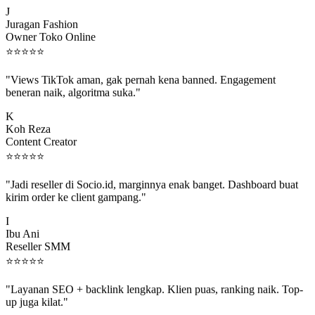
J
Juragan Fashion
Owner Toko Online
⭐
⭐
⭐
⭐
⭐
"Views TikTok aman, gak pernah kena banned. Engagement
beneran naik, algoritma suka."
K
Koh Reza
Content Creator
⭐
⭐
⭐
⭐
⭐
"Jadi reseller di Socio.id, marginnya enak banget. Dashboard buat
kirim order ke client gampang."
I
Ibu Ani
Reseller SMM
⭐
⭐
⭐
⭐
⭐
"Layanan SEO + backlink lengkap. Klien puas, ranking naik. Top-
up juga kilat."
M