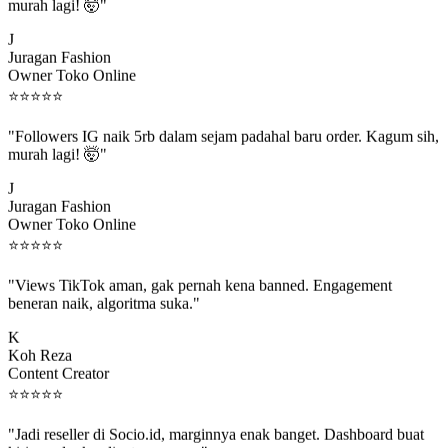
murah lagi! 🤯"
J
Juragan Fashion
Owner Toko Online
⭐
⭐
⭐
⭐
⭐
"Followers IG naik 5rb dalam sejam padahal baru order. Kagum sih,
murah lagi! 🤯"
J
Juragan Fashion
Owner Toko Online
⭐
⭐
⭐
⭐
⭐
"Views TikTok aman, gak pernah kena banned. Engagement
beneran naik, algoritma suka."
K
Koh Reza
Content Creator
⭐
⭐
⭐
⭐
⭐
"Jadi reseller di Socio.id, marginnya enak banget. Dashboard buat