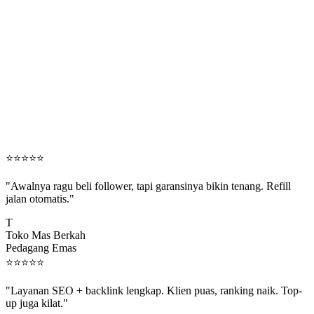
⭐
⭐
⭐
⭐
⭐
"Awalnya ragu beli follower, tapi garansinya bikin tenang. Refill
jalan otomatis."
T
Toko Mas Berkah
Pedagang Emas
⭐
⭐
⭐
⭐
⭐
"Layanan SEO + backlink lengkap. Klien puas, ranking naik. Top-
up juga kilat."