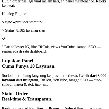
Butuh order pas lagi viral malam hari, eh panel maintenance. Rejeki
kelewat.
Katalog Engine
$
sync --provider smmturk
>
Status:
8.185 layanan siap
💡
"Cari follower IG, like TikTok, views YouTube, sampai SEO —
semua ada di satu dashboard."
Lupakan Panel
Cuma Punya 10 Layanan.
Socio.id terhubung langsung ke provider terbesar.
Lebih dari 8.000
layanan
dari Instagram, TikTok, YouTube, hingga SEO — auto-
sinkron harga & stok tiap jam.
Status Order
Real-time & Transparan.
Pantau order dari
Pending → Proses → Selesai
live di dashboard.