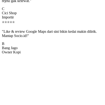
rejeki gak kelewat."
C
Cici Shop
Importir
⭐
⭐
⭐
⭐
⭐
"Like & review Google Maps dari sini bikin kedai makin dilirik.
Mantap Socio.id!"
B
Bang Jago
Owner Kopi