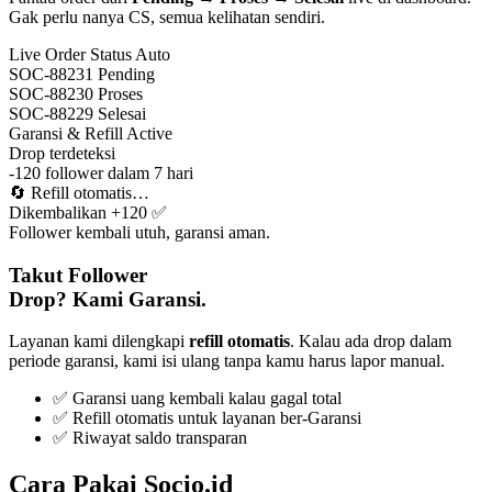
Gak perlu nanya CS, semua kelihatan sendiri.
Live Order Status
Auto
SOC-88231
Pending
SOC-88230
Proses
SOC-88229
Selesai
Garansi & Refill
Active
Drop terdeteksi
-120 follower dalam 7 hari
🔄
Refill otomatis…
Dikembalikan +120 ✅
Follower kembali utuh, garansi aman.
Takut Follower
Drop? Kami Garansi.
Layanan kami dilengkapi
refill otomatis
. Kalau ada drop dalam
periode garansi, kami isi ulang tanpa kamu harus lapor manual.
✅ Garansi uang kembali kalau gagal total
✅ Refill otomatis untuk layanan ber-Garansi
✅ Riwayat saldo transparan
Cara Pakai Socio.id