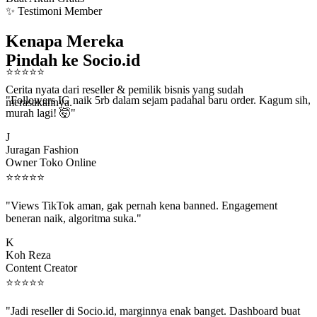
✨ Testimoni Member
Kenapa Mereka
Pindah ke Socio.id
⭐
⭐
⭐
⭐
⭐
Cerita nyata dari reseller & pemilik bisnis yang sudah
"Followers IG naik 5rb dalam sejam padahal baru order. Kagum sih,
merasakannya.
murah lagi! 🤯"
J
Juragan Fashion
Owner Toko Online
⭐
⭐
⭐
⭐
⭐
"Views TikTok aman, gak pernah kena banned. Engagement
beneran naik, algoritma suka."
K
Koh Reza
Content Creator
⭐
⭐
⭐
⭐
⭐
"Jadi reseller di Socio.id, marginnya enak banget. Dashboard buat
kirim order ke client gampang."