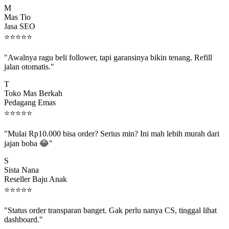
Mas Tio
Jasa SEO
⭐
⭐
⭐
⭐
⭐
"Awalnya ragu beli follower, tapi garansinya bikin tenang. Refill
jalan otomatis."
T
Toko Mas Berkah
Pedagang Emas
⭐
⭐
⭐
⭐
⭐
"Mulai Rp10.000 bisa order? Serius min? Ini mah lebih murah dari
jajan boba 😂"
S
Sista Nana
Reseller Baju Anak
⭐
⭐
⭐
⭐
⭐
"Status order transparan banget. Gak perlu nanya CS, tinggal lihat
dashboard."
P