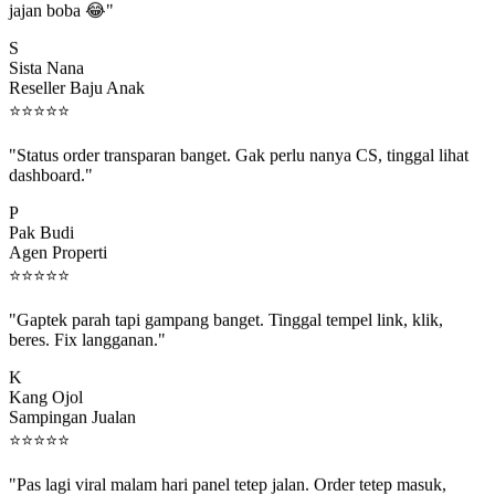
S
Sista Nana
Reseller Baju Anak
⭐
⭐
⭐
⭐
⭐
"Status order transparan banget. Gak perlu nanya CS, tinggal lihat
dashboard."
P
Pak Budi
Agen Properti
⭐
⭐
⭐
⭐
⭐
"Gaptek parah tapi gampang banget. Tinggal tempel link, klik,
beres. Fix langganan."
K
Kang Ojol
Sampingan Jualan
⭐
⭐
⭐
⭐
⭐
"Pas lagi viral malam hari panel tetep jalan. Order tetep masuk,
rejeki gak kelewat."