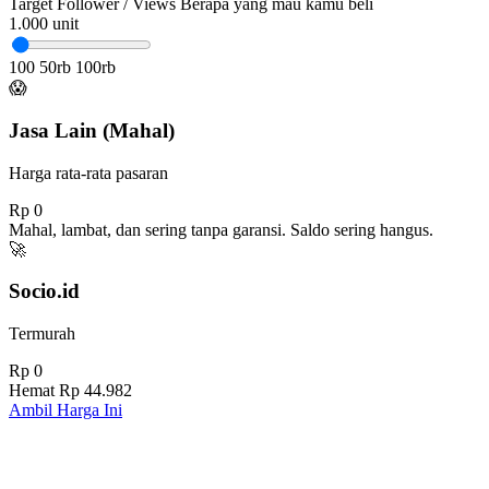
Target Follower / Views
Berapa yang mau kamu beli
1.000
unit
100
50rb
100rb
😱
Jasa Lain (Mahal)
Harga rata-rata pasaran
Rp 0
Mahal, lambat, dan sering tanpa garansi. Saldo sering hangus.
🚀
Socio.id
Termurah
Rp 0
Hemat
Rp 44.982
Ambil Harga Ini