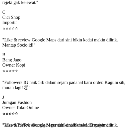
C
Cici Shop
Importir
⭐
⭐
⭐
⭐
⭐
"Like & review Google Maps dari sini bikin kedai makin dilirik.
Mantap Socio.id!"
B
Bang Jago
Owner Kopi
⭐
⭐
⭐
⭐
⭐
"Followers IG naik 5rb dalam sejam padahal baru order. Kagum sih,
murah lagi! 🤯"
J
Juragan Fashion
Owner Toko Online
⭐
⭐
⭐
⭐
⭐
⭐
⭐
⭐
⭐
⭐
"Views TikTok aman, gak pernah kena banned. Engagement
beneran naik, algoritma suka."