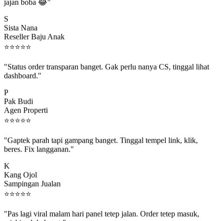
jajan boba 😂"
S
Sista Nana
Reseller Baju Anak
⭐
⭐
⭐
⭐
⭐
"Status order transparan banget. Gak perlu nanya CS, tinggal lihat
dashboard."
P
Pak Budi
Agen Properti
⭐
⭐
⭐
⭐
⭐
"Gaptek parah tapi gampang banget. Tinggal tempel link, klik,
beres. Fix langganan."
K
Kang Ojol
Sampingan Jualan
⭐
⭐
⭐
⭐
⭐
"Pas lagi viral malam hari panel tetep jalan. Order tetep masuk,