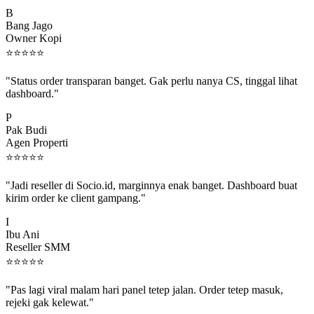
B
Bang Jago
Owner Kopi
⭐
⭐
⭐
⭐
⭐
"Status order transparan banget. Gak perlu nanya CS, tinggal lihat
dashboard."
P
Pak Budi
Agen Properti
⭐
⭐
⭐
⭐
⭐
"Jadi reseller di Socio.id, marginnya enak banget. Dashboard buat
kirim order ke client gampang."
I
Ibu Ani
Reseller SMM
⭐
⭐
⭐
⭐
⭐
"Pas lagi viral malam hari panel tetep jalan. Order tetep masuk,
rejeki gak kelewat."