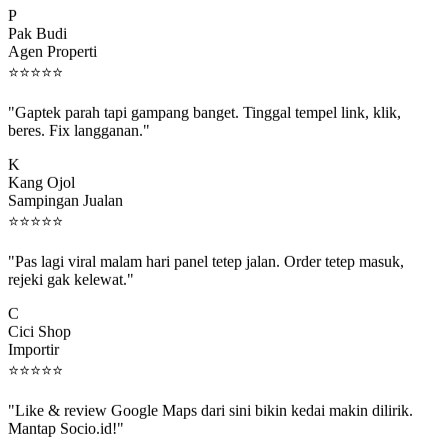
Pak Budi
Agen Properti
⭐
⭐
⭐
⭐
⭐
"Gaptek parah tapi gampang banget. Tinggal tempel link, klik,
beres. Fix langganan."
K
Kang Ojol
Sampingan Jualan
⭐
⭐
⭐
⭐
⭐
"Pas lagi viral malam hari panel tetep jalan. Order tetep masuk,
rejeki gak kelewat."
C
Cici Shop
Importir
⭐
⭐
⭐
⭐
⭐
"Like & review Google Maps dari sini bikin kedai makin dilirik.
Mantap Socio.id!"
B