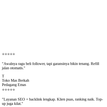
⭐
⭐
⭐
⭐
⭐
"Awalnya ragu beli follower, tapi garansinya bikin tenang. Refill
jalan otomatis."
T
Toko Mas Berkah
Pedagang Emas
⭐
⭐
⭐
⭐
⭐
"Layanan SEO + backlink lengkap. Klien puas, ranking naik. Top-
up juga kilat."