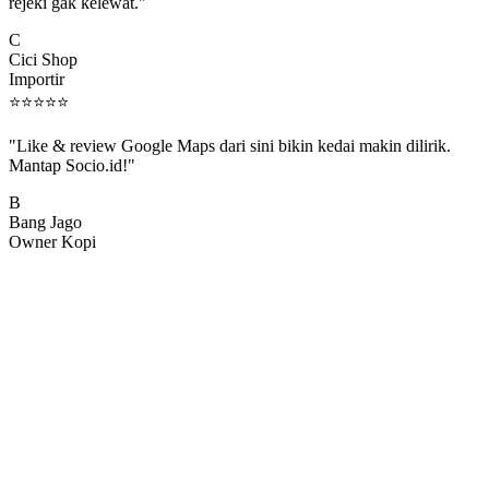
rejeki gak kelewat."
C
Cici Shop
Importir
⭐
⭐
⭐
⭐
⭐
"Like & review Google Maps dari sini bikin kedai makin dilirik.
Mantap Socio.id!"
B
Bang Jago
Owner Kopi