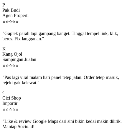
Pak Budi
Agen Properti
⭐
⭐
⭐
⭐
⭐
"Gaptek parah tapi gampang banget. Tinggal tempel link, klik,
beres. Fix langganan."
K
Kang Ojol
Sampingan Jualan
⭐
⭐
⭐
⭐
⭐
"Pas lagi viral malam hari panel tetep jalan. Order tetep masuk,
rejeki gak kelewat."
C
Cici Shop
Importir
⭐
⭐
⭐
⭐
⭐
"Like & review Google Maps dari sini bikin kedai makin dilirik.
Mantap Socio.id!"
B