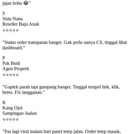
S
Sista Nana
Reseller Baju Anak
⭐
⭐
⭐
⭐
⭐
"Status order transparan banget. Gak perlu nanya CS, tinggal lihat
dashboard."
P
Pak Budi
Agen Properti
⭐
⭐
⭐
⭐
⭐
"Gaptek parah tapi gampang banget. Tinggal tempel link, klik,
beres. Fix langganan."
K
Kang Ojol
Sampingan Jualan
⭐
⭐
⭐
⭐
⭐
"Pas lagi viral malam hari panel tetep jalan. Order tetep masuk,
rejeki gak kelewat."