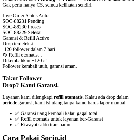
Gak perlu nanya CS, semua kelihatan sendiri.
Live Order Status
Auto
SOC-88231
Pending
SOC-88230
Proses
SOC-88229
Selesai
Garansi & Refill
Active
Drop terdeteksi
-120 follower dalam 7 hari
🔄
Refill otomatis…
Dikembalikan +120 ✅
Follower kembali utuh, garansi aman.
Takut Follower
Drop? Kami Garansi.
Layanan kami dilengkapi
refill otomatis
. Kalau ada drop dalam
periode garansi, kami isi ulang tanpa kamu harus lapor manual.
✅ Garansi uang kembali kalau gagal total
✅ Refill otomatis untuk layanan ber-Garansi
✅ Riwayat saldo transparan
Cara Pakai Socio.id