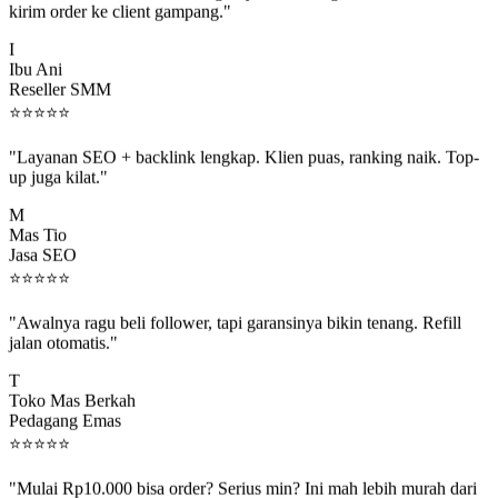
I
Ibu Ani
Reseller SMM
⭐
⭐
⭐
⭐
⭐
"Layanan SEO + backlink lengkap. Klien puas, ranking naik. Top-
up juga kilat."
M
Mas Tio
Jasa SEO
⭐
⭐
⭐
⭐
⭐
"Awalnya ragu beli follower, tapi garansinya bikin tenang. Refill
jalan otomatis."
T
Toko Mas Berkah
Pedagang Emas
⭐
⭐
⭐
⭐
⭐
"Mulai Rp10.000 bisa order? Serius min? Ini mah lebih murah dari
jajan boba 😂"