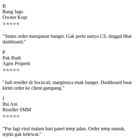
B
Bang Jago
Owner Kopi
⭐
⭐
⭐
⭐
⭐
"Status order transparan banget. Gak perlu nanya CS, tinggal lihat
dashboard."
P
Pak Budi
Agen Properti
⭐
⭐
⭐
⭐
⭐
"Jadi reseller di Socio.id, marginnya enak banget. Dashboard buat
kirim order ke client gampang."
I
Ibu Ani
Reseller SMM
⭐
⭐
⭐
⭐
⭐
"Pas lagi viral malam hari panel tetep jalan. Order tetep masuk,
rejeki gak kelewat."