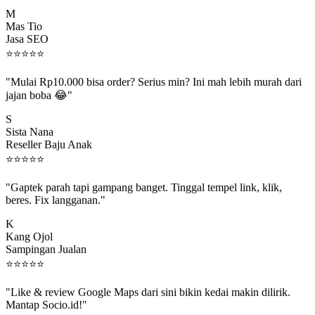
M
Mas Tio
Jasa SEO
⭐
⭐
⭐
⭐
⭐
"Mulai Rp10.000 bisa order? Serius min? Ini mah lebih murah dari
jajan boba 😂"
S
Sista Nana
Reseller Baju Anak
⭐
⭐
⭐
⭐
⭐
"Gaptek parah tapi gampang banget. Tinggal tempel link, klik,
beres. Fix langganan."
K
Kang Ojol
Sampingan Jualan
⭐
⭐
⭐
⭐
⭐
"Like & review Google Maps dari sini bikin kedai makin dilirik.
Mantap Socio.id!"