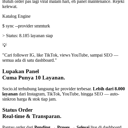
Butuh order pas lagi viral malam hari, eh panel maintenance. Rejeki
kelewat.
Katalog Engine
$
sync --provider smmturk
>
Status:
8.185 layanan siap
💡
"Cari follower IG, like TikTok, views YouTube, sampai SEO —
semua ada di satu dashboard."
Lupakan Panel
Cuma Punya 10 Layanan.
Socio.id terhubung langsung ke provider terbesar.
Lebih dari 8.000
layanan
dari Instagram, TikTok, YouTube, hingga SEO — auto-
sinkron harga & stok tiap jam.
Status Order
Real-time & Transparan.
Pantau order dari
Pending → Proses → Selesai
live di dashboard.