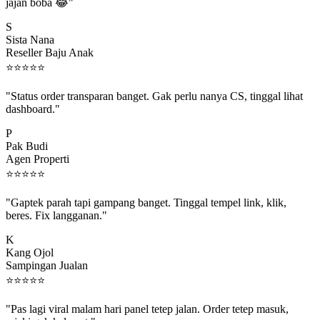
jajan boba 😂"
S
Sista Nana
Reseller Baju Anak
⭐
⭐
⭐
⭐
⭐
"Status order transparan banget. Gak perlu nanya CS, tinggal lihat
dashboard."
P
Pak Budi
Agen Properti
⭐
⭐
⭐
⭐
⭐
"Gaptek parah tapi gampang banget. Tinggal tempel link, klik,
beres. Fix langganan."
K
Kang Ojol
Sampingan Jualan
⭐
⭐
⭐
⭐
⭐
"Pas lagi viral malam hari panel tetep jalan. Order tetep masuk,