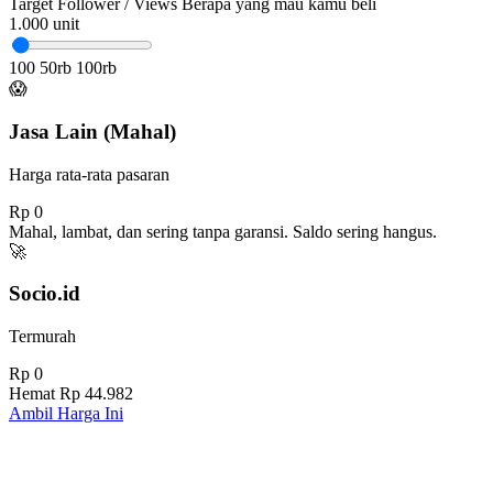
Target Follower / Views
Berapa yang mau kamu beli
1.000
unit
100
50rb
100rb
😱
Jasa Lain (Mahal)
Harga rata-rata pasaran
Rp 0
Mahal, lambat, dan sering tanpa garansi. Saldo sering hangus.
🚀
Socio.id
Termurah
Rp 0
Hemat
Rp 44.982
Ambil Harga Ini