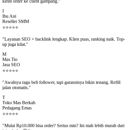
kirim order ke client gampang."
I
Ibu Ani
Reseller SMM
⭐
⭐
⭐
⭐
⭐
"Layanan SEO + backlink lengkap. Klien puas, ranking naik. Top-
up juga kilat."
M
Mas Tio
Jasa SEO
⭐
⭐
⭐
⭐
⭐
"Awalnya ragu beli follower, tapi garansinya bikin tenang. Refill
jalan otomatis."
T
Toko Mas Berkah
Pedagang Emas
⭐
⭐
⭐
⭐
⭐
"Mulai Rp10.000 bisa order? Serius min? Ini mah lebih murah dari