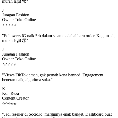
murah lagi! 🤯"
J
Juragan Fashion
Owner Toko Online
⭐
⭐
⭐
⭐
⭐
"Followers IG naik 5rb dalam sejam padahal baru order. Kagum sih,
murah lagi! 🤯"
J
Juragan Fashion
Owner Toko Online
⭐
⭐
⭐
⭐
⭐
"Views TikTok aman, gak pernah kena banned. Engagement
beneran naik, algoritma suka."
K
Koh Reza
Content Creator
⭐
⭐
⭐
⭐
⭐
"Jadi reseller di Socio.id, marginnya enak banget. Dashboard buat