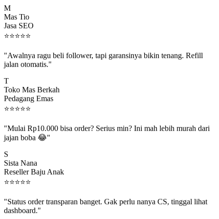
Mas Tio
Jasa SEO
⭐
⭐
⭐
⭐
⭐
"Awalnya ragu beli follower, tapi garansinya bikin tenang. Refill
jalan otomatis."
T
Toko Mas Berkah
Pedagang Emas
⭐
⭐
⭐
⭐
⭐
"Mulai Rp10.000 bisa order? Serius min? Ini mah lebih murah dari
jajan boba 😂"
S
Sista Nana
Reseller Baju Anak
⭐
⭐
⭐
⭐
⭐
"Status order transparan banget. Gak perlu nanya CS, tinggal lihat
dashboard."
P