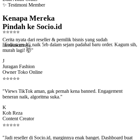
✨ Testimoni Member
Kenapa Mereka
Pindah ke Socio.id
⭐
⭐
⭐
⭐
⭐
Cerita nyata dari reseller & pemilik bisnis yang sudah
"Followers IG naik 5rb dalam sejam padahal baru order. Kagum sih,
merasakannya.
murah lagi! 🤯"
J
Juragan Fashion
Owner Toko Online
⭐
⭐
⭐
⭐
⭐
"Views TikTok aman, gak pernah kena banned. Engagement
beneran naik, algoritma suka."
K
Koh Reza
Content Creator
⭐
⭐
⭐
⭐
⭐
"Jadi reseller di Socio.id, marginnya enak banget. Dashboard buat
kirim order ke client gampang."