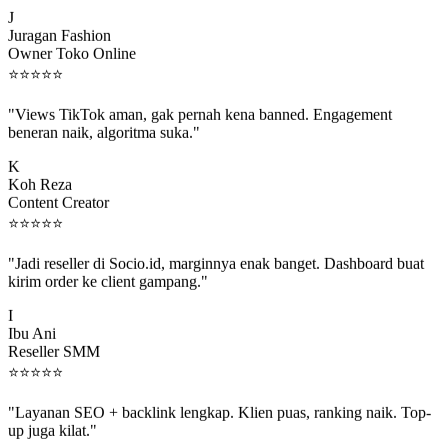
J
Juragan Fashion
Owner Toko Online
⭐
⭐
⭐
⭐
⭐
"Views TikTok aman, gak pernah kena banned. Engagement
beneran naik, algoritma suka."
K
Koh Reza
Content Creator
⭐
⭐
⭐
⭐
⭐
"Jadi reseller di Socio.id, marginnya enak banget. Dashboard buat
kirim order ke client gampang."
I
Ibu Ani
Reseller SMM
⭐
⭐
⭐
⭐
⭐
"Layanan SEO + backlink lengkap. Klien puas, ranking naik. Top-
up juga kilat."
M