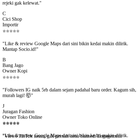
C
Cici Shop
Importir
⭐
⭐
⭐
⭐
⭐
"Like & review Google Maps dari sini bikin kedai makin dilirik.
Mantap Socio.id!"
B
Bang Jago
Owner Kopi
⭐
⭐
⭐
⭐
⭐
"Followers IG naik 5rb dalam sejam padahal baru order. Kagum sih,
murah lagi! 🤯"
J
Juragan Fashion
Owner Toko Online
⭐
⭐
⭐
⭐
⭐
⭐
⭐
⭐
⭐
⭐
"Views TikTok aman, gak pernah kena banned. Engagement
beneran naik, algoritma suka."