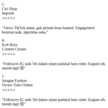
C
Cici Shop
Importir
⭐
⭐
⭐
⭐
⭐
"Views TikTok aman, gak pernah kena banned. Engagement
beneran naik, algoritma suka."
K
Koh Reza
Content Creator
⭐
⭐
⭐
⭐
⭐
"Followers IG naik 5rb dalam sejam padahal baru order. Kagum sih,
murah lagi! 🤯"
J
Juragan Fashion
Owner Toko Online
⭐
⭐
⭐
⭐
⭐
"Followers IG naik 5rb dalam sejam padahal baru order. Kagum sih,
murah lagi! 🤯"