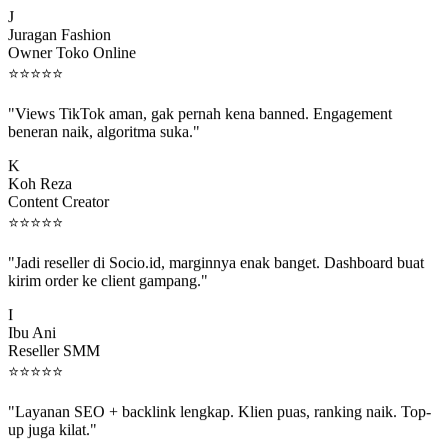
J
Juragan Fashion
Owner Toko Online
⭐
⭐
⭐
⭐
⭐
"Views TikTok aman, gak pernah kena banned. Engagement
beneran naik, algoritma suka."
K
Koh Reza
Content Creator
⭐
⭐
⭐
⭐
⭐
"Jadi reseller di Socio.id, marginnya enak banget. Dashboard buat
kirim order ke client gampang."
I
Ibu Ani
Reseller SMM
⭐
⭐
⭐
⭐
⭐
"Layanan SEO + backlink lengkap. Klien puas, ranking naik. Top-
up juga kilat."
M