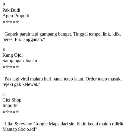
Pak Budi
Agen Properti
⭐
⭐
⭐
⭐
⭐
"Gaptek parah tapi gampang banget. Tinggal tempel link, klik,
beres. Fix langganan."
K
Kang Ojol
Sampingan Jualan
⭐
⭐
⭐
⭐
⭐
"Pas lagi viral malam hari panel tetep jalan. Order tetep masuk,
rejeki gak kelewat."
C
Cici Shop
Importir
⭐
⭐
⭐
⭐
⭐
"Like & review Google Maps dari sini bikin kedai makin dilirik.
Mantap Socio.id!"
B