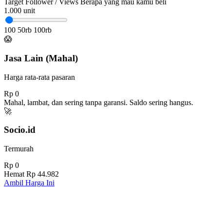
Target Follower / Views
Berapa yang mau kamu beli
1.000
unit
100
50rb
100rb
😱
Jasa Lain (Mahal)
Harga rata-rata pasaran
Rp 0
Mahal, lambat, dan sering tanpa garansi. Saldo sering hangus.
🚀
Socio.id
Termurah
Rp 0
Hemat
Rp 44.982
Ambil Harga Ini