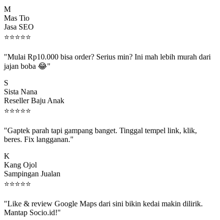
M
Mas Tio
Jasa SEO
⭐
⭐
⭐
⭐
⭐
"Mulai Rp10.000 bisa order? Serius min? Ini mah lebih murah dari
jajan boba 😂"
S
Sista Nana
Reseller Baju Anak
⭐
⭐
⭐
⭐
⭐
"Gaptek parah tapi gampang banget. Tinggal tempel link, klik,
beres. Fix langganan."
K
Kang Ojol
Sampingan Jualan
⭐
⭐
⭐
⭐
⭐
"Like & review Google Maps dari sini bikin kedai makin dilirik.
Mantap Socio.id!"