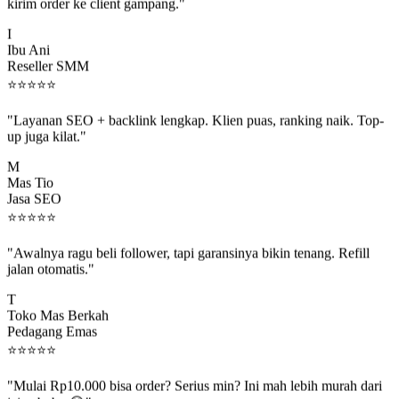
kirim order ke client gampang."
I
Ibu Ani
Reseller SMM
⭐
⭐
⭐
⭐
⭐
"Layanan SEO + backlink lengkap. Klien puas, ranking naik. Top-
up juga kilat."
M
Mas Tio
Jasa SEO
⭐
⭐
⭐
⭐
⭐
"Awalnya ragu beli follower, tapi garansinya bikin tenang. Refill
jalan otomatis."
T
Toko Mas Berkah
Pedagang Emas
⭐
⭐
⭐
⭐
⭐
"Mulai Rp10.000 bisa order? Serius min? Ini mah lebih murah dari