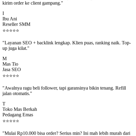
I
Ibu Ani
Reseller SMM
⭐
⭐
⭐
⭐
⭐
"Layanan SEO + backlink lengkap. Klien puas, ranking naik. Top-
up juga kilat."
M
Mas Tio
Jasa SEO
⭐
⭐
⭐
⭐
⭐
"Awalnya ragu beli follower, tapi garansinya bikin tenang. Refill
jalan otomatis."
T
Toko Mas Berkah
Pedagang Emas
⭐
⭐
⭐
⭐
⭐
"Mulai Rp10.000 bisa order? Serius min? Ini mah lebih murah dari
jajan boba 😂"