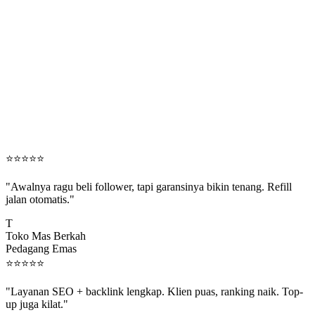
⭐
⭐
⭐
⭐
⭐
"Awalnya ragu beli follower, tapi garansinya bikin tenang. Refill
jalan otomatis."
T
Toko Mas Berkah
Pedagang Emas
⭐
⭐
⭐
⭐
⭐
"Layanan SEO + backlink lengkap. Klien puas, ranking naik. Top-
up juga kilat."