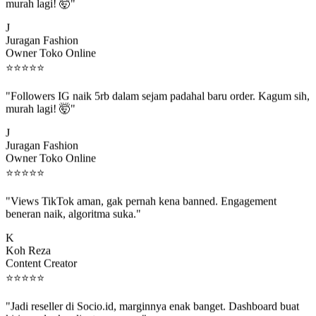
murah lagi! 🤯"
J
Juragan Fashion
Owner Toko Online
⭐
⭐
⭐
⭐
⭐
"Followers IG naik 5rb dalam sejam padahal baru order. Kagum sih,
murah lagi! 🤯"
J
Juragan Fashion
Owner Toko Online
⭐
⭐
⭐
⭐
⭐
"Views TikTok aman, gak pernah kena banned. Engagement
beneran naik, algoritma suka."
K
Koh Reza
Content Creator
⭐
⭐
⭐
⭐
⭐
"Jadi reseller di Socio.id, marginnya enak banget. Dashboard buat