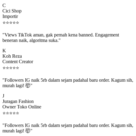
C
Cici Shop
Importir
⭐
⭐
⭐
⭐
⭐
"Views TikTok aman, gak pernah kena banned. Engagement
beneran naik, algoritma suka."
K
Koh Reza
Content Creator
⭐
⭐
⭐
⭐
⭐
"Followers IG naik 5rb dalam sejam padahal baru order. Kagum sih,
murah lagi! 🤯"
J
Juragan Fashion
Owner Toko Online
⭐
⭐
⭐
⭐
⭐
"Followers IG naik 5rb dalam sejam padahal baru order. Kagum sih,
murah lagi! 🤯"