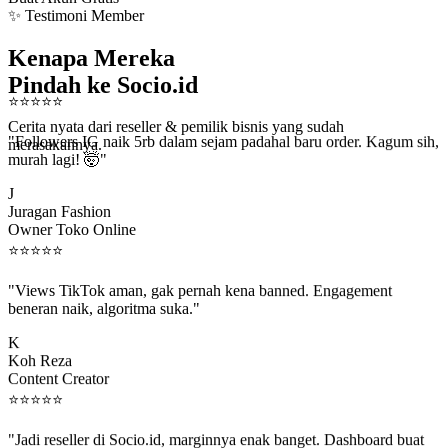
✨ Testimoni Member
Kenapa Mereka
Pindah ke Socio.id
⭐
⭐
⭐
⭐
⭐
Cerita nyata dari reseller & pemilik bisnis yang sudah
"Followers IG naik 5rb dalam sejam padahal baru order. Kagum sih,
merasakannya.
murah lagi! 🤯"
J
Juragan Fashion
Owner Toko Online
⭐
⭐
⭐
⭐
⭐
"Views TikTok aman, gak pernah kena banned. Engagement
beneran naik, algoritma suka."
K
Koh Reza
Content Creator
⭐
⭐
⭐
⭐
⭐
"Jadi reseller di Socio.id, marginnya enak banget. Dashboard buat
kirim order ke client gampang."