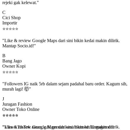
C
Cici Shop
Importir
⭐
⭐
⭐
⭐
⭐
"Like & review Google Maps dari sini bikin kedai makin dilirik.
Mantap Socio.id!"
B
Bang Jago
Owner Kopi
⭐
⭐
⭐
⭐
⭐
"Followers IG naik 5rb dalam sejam padahal baru order. Kagum sih,
murah lagi! 🤯"
J
Juragan Fashion
Owner Toko Online
⭐
⭐
⭐
⭐
⭐
⭐
⭐
⭐
⭐
⭐
"Views TikTok aman, gak pernah kena banned. Engagement
beneran naik, algoritma suka."