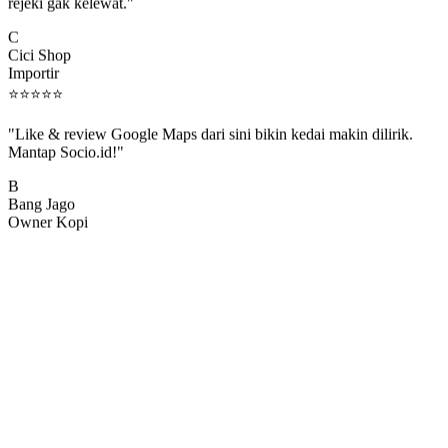
rejeki gak kelewat."
C
Cici Shop
Importir
⭐
⭐
⭐
⭐
⭐
"Like & review Google Maps dari sini bikin kedai makin dilirik.
Mantap Socio.id!"
B
Bang Jago
Owner Kopi