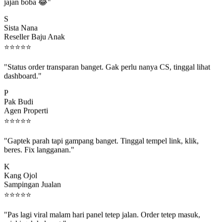
jajan boba 😂"
S
Sista Nana
Reseller Baju Anak
⭐
⭐
⭐
⭐
⭐
"Status order transparan banget. Gak perlu nanya CS, tinggal lihat
dashboard."
P
Pak Budi
Agen Properti
⭐
⭐
⭐
⭐
⭐
"Gaptek parah tapi gampang banget. Tinggal tempel link, klik,
beres. Fix langganan."
K
Kang Ojol
Sampingan Jualan
⭐
⭐
⭐
⭐
⭐
"Pas lagi viral malam hari panel tetep jalan. Order tetep masuk,