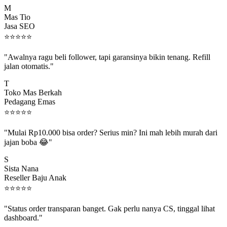
Mas Tio
Jasa SEO
⭐
⭐
⭐
⭐
⭐
"Awalnya ragu beli follower, tapi garansinya bikin tenang. Refill
jalan otomatis."
T
Toko Mas Berkah
Pedagang Emas
⭐
⭐
⭐
⭐
⭐
"Mulai Rp10.000 bisa order? Serius min? Ini mah lebih murah dari
jajan boba 😂"
S
Sista Nana
Reseller Baju Anak
⭐
⭐
⭐
⭐
⭐
"Status order transparan banget. Gak perlu nanya CS, tinggal lihat
dashboard."
P