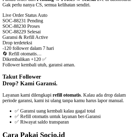
Gak perlu nanya CS, semua kelihatan sendiri.
Live Order Status
Auto
SOC-88231
Pending
SOC-88230
Proses
SOC-88229
Selesai
Garansi & Refill
Active
Drop terdeteksi
-120 follower dalam 7 hari
🔄
Refill otomatis…
Dikembalikan +120 ✅
Follower kembali utuh, garansi aman.
Takut Follower
Drop? Kami Garansi.
Layanan kami dilengkapi
refill otomatis
. Kalau ada drop dalam
periode garansi, kami isi ulang tanpa kamu harus lapor manual.
✅ Garansi uang kembali kalau gagal total
✅ Refill otomatis untuk layanan ber-Garansi
✅ Riwayat saldo transparan
Cara Pakai Socio.id