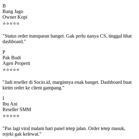
B
Bang Jago
Owner Kopi
⭐
⭐
⭐
⭐
⭐
"Status order transparan banget. Gak perlu nanya CS, tinggal lihat
dashboard."
P
Pak Budi
Agen Properti
⭐
⭐
⭐
⭐
⭐
"Jadi reseller di Socio.id, marginnya enak banget. Dashboard buat
kirim order ke client gampang."
I
Ibu Ani
Reseller SMM
⭐
⭐
⭐
⭐
⭐
"Pas lagi viral malam hari panel tetep jalan. Order tetep masuk,
rejeki gak kelewat."