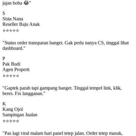
S
Sista Nana
Reseller Baju Anak
⭐
⭐
⭐
⭐
⭐
"Status order transparan banget. Gak perlu nanya CS, tinggal lihat
dashboard."
P
Pak Budi
Agen Properti
⭐
⭐
⭐
⭐
⭐
"Gaptek parah tapi gampang banget. Tinggal tempel link, klik,
beres. Fix langganan."
K
Kang Ojol
Sampingan Jualan
⭐
⭐
⭐
⭐
⭐
"Pas lagi viral malam hari panel tetep jalan. Order tetep masuk,
rejeki gak kelewat."