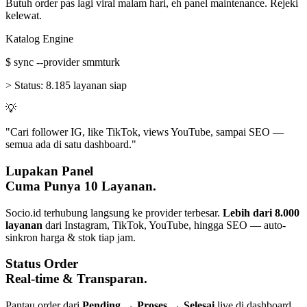
Butuh order pas lagi viral malam hari, eh panel maintenance. Rejeki
kelewat.
Katalog Engine
$
sync --provider smmturk
>
Status:
8.185 layanan siap
💡
"Cari follower IG, like TikTok, views YouTube, sampai SEO —
semua ada di satu dashboard."
Lupakan Panel
Cuma Punya 10 Layanan.
Socio.id terhubung langsung ke provider terbesar.
Lebih dari 8.000
layanan
dari Instagram, TikTok, YouTube, hingga SEO — auto-
sinkron harga & stok tiap jam.
Status Order
Real-time & Transparan.
Pantau order dari
Pending → Proses → Selesai
live di dashboard.