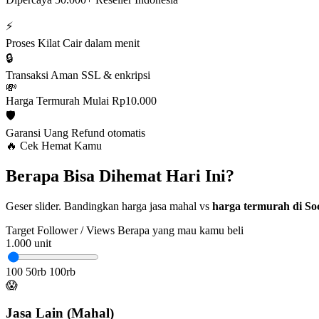
⚡
Proses Kilat
Cair dalam menit
🔒
Transaksi Aman
SSL & enkripsi
💸
Harga Termurah
Mulai Rp10.000
🛡️
Garansi Uang
Refund otomatis
🔥 Cek Hemat Kamu
Berapa Bisa Dihemat Hari Ini?
Geser slider. Bandingkan harga jasa mahal vs
harga termurah di Soc
Target Follower / Views
Berapa yang mau kamu beli
1.000
unit
100
50rb
100rb
😱
Jasa Lain (Mahal)