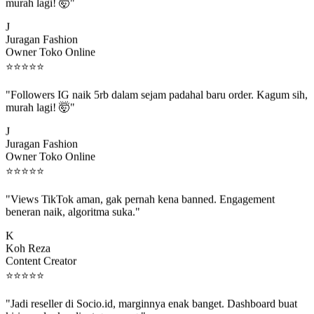
murah lagi! 🤯"
J
Juragan Fashion
Owner Toko Online
⭐
⭐
⭐
⭐
⭐
"Followers IG naik 5rb dalam sejam padahal baru order. Kagum sih,
murah lagi! 🤯"
J
Juragan Fashion
Owner Toko Online
⭐
⭐
⭐
⭐
⭐
"Views TikTok aman, gak pernah kena banned. Engagement
beneran naik, algoritma suka."
K
Koh Reza
Content Creator
⭐
⭐
⭐
⭐
⭐
"Jadi reseller di Socio.id, marginnya enak banget. Dashboard buat