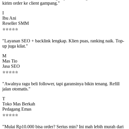
I
Ibu Ani
Reseller SMM
⭐
⭐
⭐
⭐
⭐
"Layanan SEO + backlink lengkap. Klien puas, ranking naik. Top-
up juga kilat."
M
Mas Tio
Jasa SEO
⭐
⭐
⭐
⭐
⭐
"Awalnya ragu beli follower, tapi garansinya bikin tenang. Refill
jalan otomatis."
T
Toko Mas Berkah
Pedagang Emas
⭐
⭐
⭐
⭐
⭐
"Mulai Rp10.000 bisa order? Serius min? Ini mah lebih murah dari
jajan boba 😂"