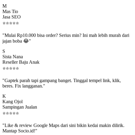
M
Mas Tio
Jasa SEO
⭐
⭐
⭐
⭐
⭐
"Mulai Rp10.000 bisa order? Serius min? Ini mah lebih murah dari
jajan boba 😂"
S
Sista Nana
Reseller Baju Anak
⭐
⭐
⭐
⭐
⭐
"Gaptek parah tapi gampang banget. Tinggal tempel link, klik,
beres. Fix langganan."
K
Kang Ojol
Sampingan Jualan
⭐
⭐
⭐
⭐
⭐
"Like & review Google Maps dari sini bikin kedai makin dilirik.
Mantap Socio.id!"