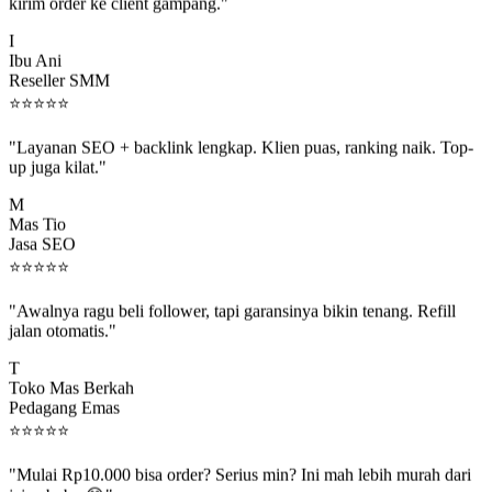
kirim order ke client gampang."
I
Ibu Ani
Reseller SMM
⭐
⭐
⭐
⭐
⭐
"Layanan SEO + backlink lengkap. Klien puas, ranking naik. Top-
up juga kilat."
M
Mas Tio
Jasa SEO
⭐
⭐
⭐
⭐
⭐
"Awalnya ragu beli follower, tapi garansinya bikin tenang. Refill
jalan otomatis."
T
Toko Mas Berkah
Pedagang Emas
⭐
⭐
⭐
⭐
⭐
"Mulai Rp10.000 bisa order? Serius min? Ini mah lebih murah dari