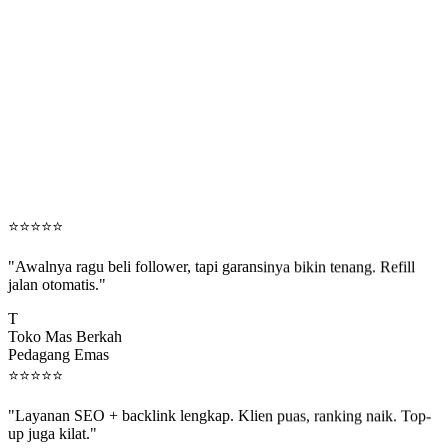
⭐
⭐
⭐
⭐
⭐
"Awalnya ragu beli follower, tapi garansinya bikin tenang. Refill
jalan otomatis."
T
Toko Mas Berkah
Pedagang Emas
⭐
⭐
⭐
⭐
⭐
"Layanan SEO + backlink lengkap. Klien puas, ranking naik. Top-
up juga kilat."