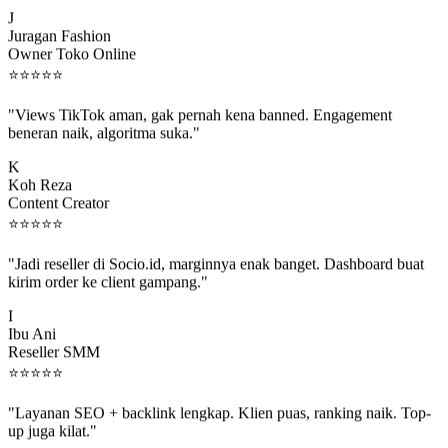
J
Juragan Fashion
Owner Toko Online
⭐
⭐
⭐
⭐
⭐
"Views TikTok aman, gak pernah kena banned. Engagement
beneran naik, algoritma suka."
K
Koh Reza
Content Creator
⭐
⭐
⭐
⭐
⭐
"Jadi reseller di Socio.id, marginnya enak banget. Dashboard buat
kirim order ke client gampang."
I
Ibu Ani
Reseller SMM
⭐
⭐
⭐
⭐
⭐
"Layanan SEO + backlink lengkap. Klien puas, ranking naik. Top-
up juga kilat."