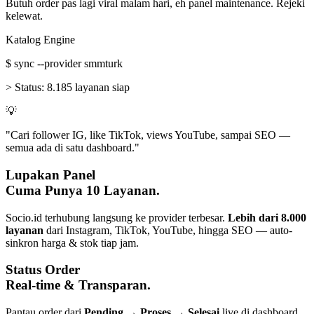
Butuh order pas lagi viral malam hari, eh panel maintenance. Rejeki
kelewat.
Katalog Engine
$
sync --provider smmturk
>
Status:
8.185 layanan siap
💡
"Cari follower IG, like TikTok, views YouTube, sampai SEO —
semua ada di satu dashboard."
Lupakan Panel
Cuma Punya 10 Layanan.
Socio.id terhubung langsung ke provider terbesar.
Lebih dari 8.000
layanan
dari Instagram, TikTok, YouTube, hingga SEO — auto-
sinkron harga & stok tiap jam.
Status Order
Real-time & Transparan.
Pantau order dari
Pending → Proses → Selesai
live di dashboard.