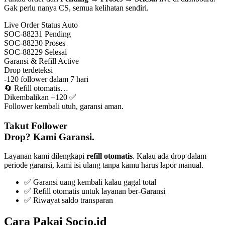
Gak perlu nanya CS, semua kelihatan sendiri.
Live Order Status
Auto
SOC-88231
Pending
SOC-88230
Proses
SOC-88229
Selesai
Garansi & Refill
Active
Drop terdeteksi
-120 follower dalam 7 hari
🔄
Refill otomatis…
Dikembalikan +120 ✅
Follower kembali utuh, garansi aman.
Takut Follower
Drop? Kami Garansi.
Layanan kami dilengkapi
refill otomatis
. Kalau ada drop dalam
periode garansi, kami isi ulang tanpa kamu harus lapor manual.
✅ Garansi uang kembali kalau gagal total
✅ Refill otomatis untuk layanan ber-Garansi
✅ Riwayat saldo transparan
Cara Pakai Socio.id