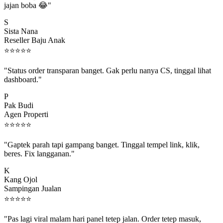
S
Sista Nana
Reseller Baju Anak
⭐
⭐
⭐
⭐
⭐
"Status order transparan banget. Gak perlu nanya CS, tinggal lihat
dashboard."
P
Pak Budi
Agen Properti
⭐
⭐
⭐
⭐
⭐
"Gaptek parah tapi gampang banget. Tinggal tempel link, klik,
beres. Fix langganan."
K
Kang Ojol
Sampingan Jualan
⭐
⭐
⭐
⭐
⭐
"Pas lagi viral malam hari panel tetep jalan. Order tetep masuk,
rejeki gak kelewat."