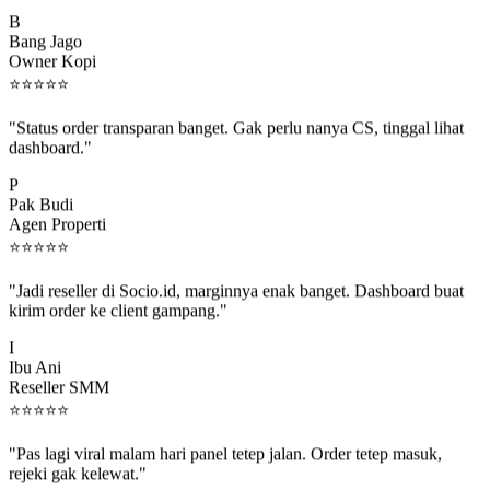
B
Bang Jago
Owner Kopi
⭐
⭐
⭐
⭐
⭐
"Status order transparan banget. Gak perlu nanya CS, tinggal lihat
dashboard."
P
Pak Budi
Agen Properti
⭐
⭐
⭐
⭐
⭐
"Jadi reseller di Socio.id, marginnya enak banget. Dashboard buat
kirim order ke client gampang."
I
Ibu Ani
Reseller SMM
⭐
⭐
⭐
⭐
⭐
"Pas lagi viral malam hari panel tetep jalan. Order tetep masuk,
rejeki gak kelewat."