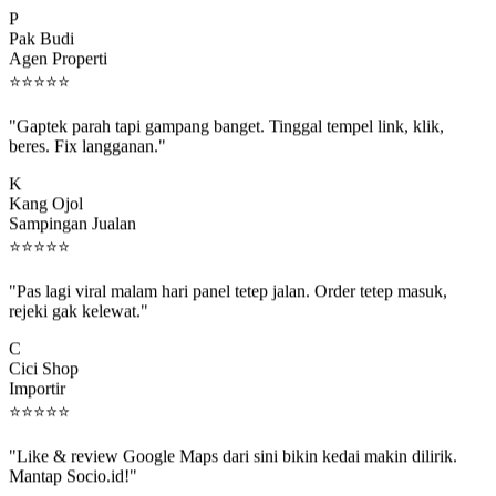
P
Pak Budi
Agen Properti
⭐
⭐
⭐
⭐
⭐
"Gaptek parah tapi gampang banget. Tinggal tempel link, klik,
beres. Fix langganan."
K
Kang Ojol
Sampingan Jualan
⭐
⭐
⭐
⭐
⭐
"Pas lagi viral malam hari panel tetep jalan. Order tetep masuk,
rejeki gak kelewat."
C
Cici Shop
Importir
⭐
⭐
⭐
⭐
⭐
"Like & review Google Maps dari sini bikin kedai makin dilirik.
Mantap Socio.id!"
B