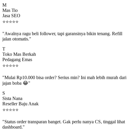
M
Mas Tio
Jasa SEO
⭐
⭐
⭐
⭐
⭐
"Awalnya ragu beli follower, tapi garansinya bikin tenang. Refill
jalan otomatis."
T
Toko Mas Berkah
Pedagang Emas
⭐
⭐
⭐
⭐
⭐
"Mulai Rp10.000 bisa order? Serius min? Ini mah lebih murah dari
jajan boba 😂"
S
Sista Nana
Reseller Baju Anak
⭐
⭐
⭐
⭐
⭐
"Status order transparan banget. Gak perlu nanya CS, tinggal lihat
dashboard."