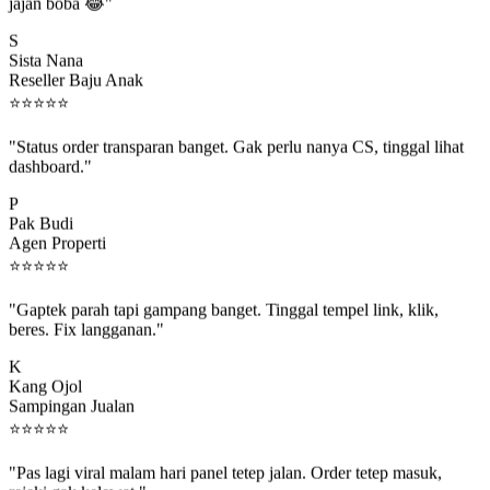
jajan boba 😂"
S
Sista Nana
Reseller Baju Anak
⭐
⭐
⭐
⭐
⭐
"Status order transparan banget. Gak perlu nanya CS, tinggal lihat
dashboard."
P
Pak Budi
Agen Properti
⭐
⭐
⭐
⭐
⭐
"Gaptek parah tapi gampang banget. Tinggal tempel link, klik,
beres. Fix langganan."
K
Kang Ojol
Sampingan Jualan
⭐
⭐
⭐
⭐
⭐
"Pas lagi viral malam hari panel tetep jalan. Order tetep masuk,