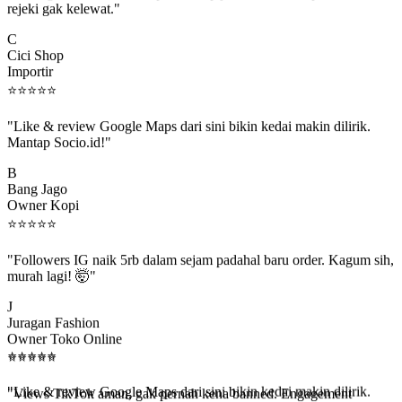
C
Cici Shop
Importir
⭐
⭐
⭐
⭐
⭐
"Like & review Google Maps dari sini bikin kedai makin dilirik.
Mantap Socio.id!"
B
Bang Jago
Owner Kopi
⭐
⭐
⭐
⭐
⭐
"Followers IG naik 5rb dalam sejam padahal baru order. Kagum sih,
murah lagi! 🤯"
J
Juragan Fashion
Owner Toko Online
⭐
⭐
⭐
⭐
⭐
⭐
⭐
⭐
⭐
⭐
"Views TikTok aman, gak pernah kena banned. Engagement
beneran naik, algoritma suka."