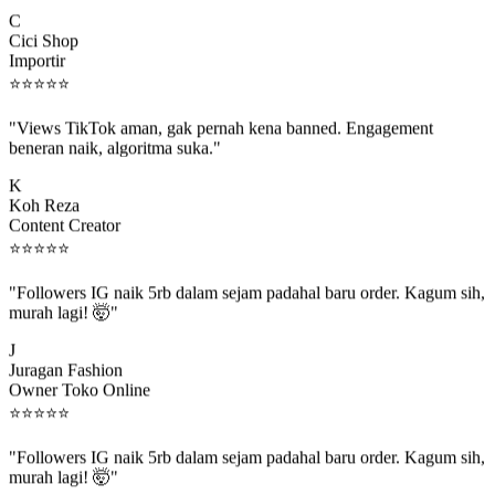
C
Cici Shop
Importir
⭐
⭐
⭐
⭐
⭐
"Views TikTok aman, gak pernah kena banned. Engagement
beneran naik, algoritma suka."
K
Koh Reza
Content Creator
⭐
⭐
⭐
⭐
⭐
"Followers IG naik 5rb dalam sejam padahal baru order. Kagum sih,
murah lagi! 🤯"
J
Juragan Fashion
Owner Toko Online
⭐
⭐
⭐
⭐
⭐
"Followers IG naik 5rb dalam sejam padahal baru order. Kagum sih,
murah lagi! 🤯"