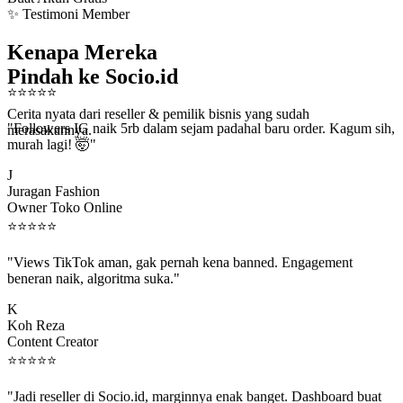
✨ Testimoni Member
Kenapa Mereka
Pindah ke Socio.id
⭐
⭐
⭐
⭐
⭐
Cerita nyata dari reseller & pemilik bisnis yang sudah
"Followers IG naik 5rb dalam sejam padahal baru order. Kagum sih,
merasakannya.
murah lagi! 🤯"
J
Juragan Fashion
Owner Toko Online
⭐
⭐
⭐
⭐
⭐
"Views TikTok aman, gak pernah kena banned. Engagement
beneran naik, algoritma suka."
K
Koh Reza
Content Creator
⭐
⭐
⭐
⭐
⭐
"Jadi reseller di Socio.id, marginnya enak banget. Dashboard buat
kirim order ke client gampang."