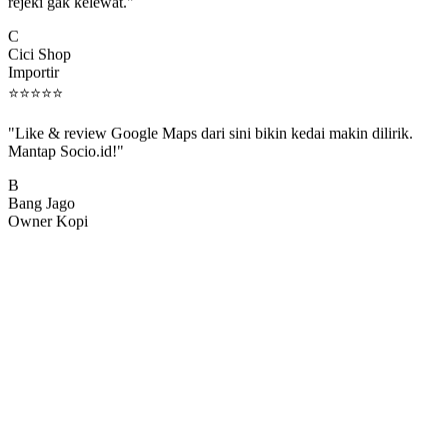
rejeki gak kelewat."
C
Cici Shop
Importir
⭐
⭐
⭐
⭐
⭐
"Like & review Google Maps dari sini bikin kedai makin dilirik.
Mantap Socio.id!"
B
Bang Jago
Owner Kopi