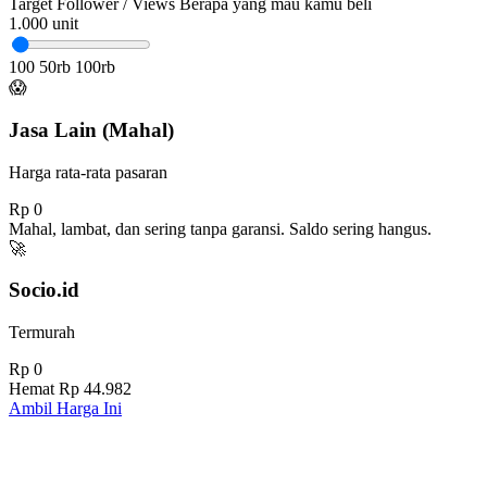
Target Follower / Views
Berapa yang mau kamu beli
1.000
unit
100
50rb
100rb
😱
Jasa Lain (Mahal)
Harga rata-rata pasaran
Rp 0
Mahal, lambat, dan sering tanpa garansi. Saldo sering hangus.
🚀
Socio.id
Termurah
Rp 0
Hemat
Rp 44.982
Ambil Harga Ini