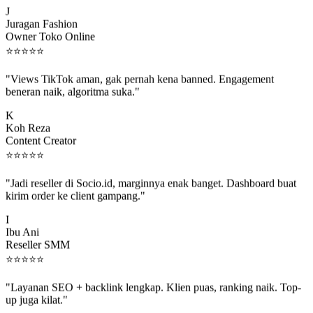
J
Juragan Fashion
Owner Toko Online
⭐
⭐
⭐
⭐
⭐
"Views TikTok aman, gak pernah kena banned. Engagement
beneran naik, algoritma suka."
K
Koh Reza
Content Creator
⭐
⭐
⭐
⭐
⭐
"Jadi reseller di Socio.id, marginnya enak banget. Dashboard buat
kirim order ke client gampang."
I
Ibu Ani
Reseller SMM
⭐
⭐
⭐
⭐
⭐
"Layanan SEO + backlink lengkap. Klien puas, ranking naik. Top-
up juga kilat."
M