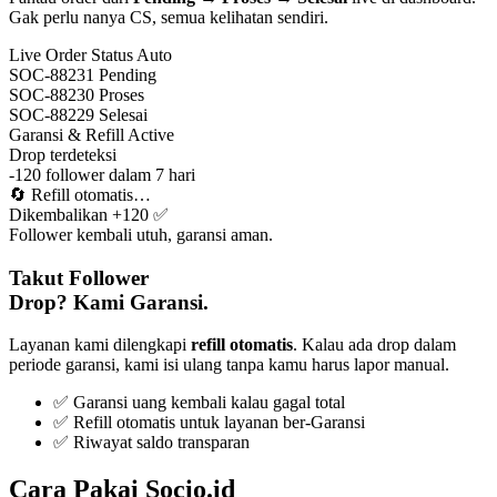
Gak perlu nanya CS, semua kelihatan sendiri.
Live Order Status
Auto
SOC-88231
Pending
SOC-88230
Proses
SOC-88229
Selesai
Garansi & Refill
Active
Drop terdeteksi
-120 follower dalam 7 hari
🔄
Refill otomatis…
Dikembalikan +120 ✅
Follower kembali utuh, garansi aman.
Takut Follower
Drop? Kami Garansi.
Layanan kami dilengkapi
refill otomatis
. Kalau ada drop dalam
periode garansi, kami isi ulang tanpa kamu harus lapor manual.
✅ Garansi uang kembali kalau gagal total
✅ Refill otomatis untuk layanan ber-Garansi
✅ Riwayat saldo transparan
Cara Pakai Socio.id