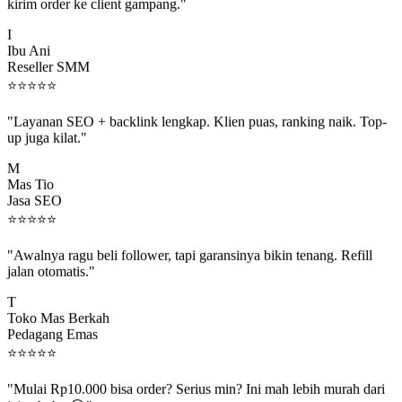
kirim order ke client gampang."
I
Ibu Ani
Reseller SMM
⭐
⭐
⭐
⭐
⭐
"Layanan SEO + backlink lengkap. Klien puas, ranking naik. Top-
up juga kilat."
M
Mas Tio
Jasa SEO
⭐
⭐
⭐
⭐
⭐
"Awalnya ragu beli follower, tapi garansinya bikin tenang. Refill
jalan otomatis."
T
Toko Mas Berkah
Pedagang Emas
⭐
⭐
⭐
⭐
⭐
"Mulai Rp10.000 bisa order? Serius min? Ini mah lebih murah dari