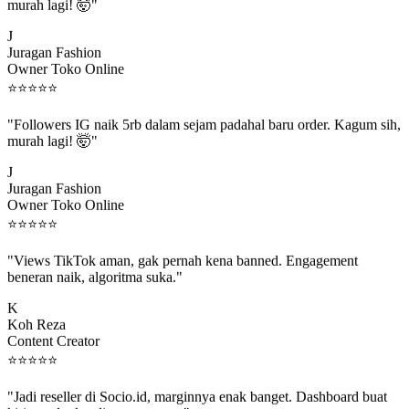
murah lagi! 🤯"
J
Juragan Fashion
Owner Toko Online
⭐
⭐
⭐
⭐
⭐
"Followers IG naik 5rb dalam sejam padahal baru order. Kagum sih,
murah lagi! 🤯"
J
Juragan Fashion
Owner Toko Online
⭐
⭐
⭐
⭐
⭐
"Views TikTok aman, gak pernah kena banned. Engagement
beneran naik, algoritma suka."
K
Koh Reza
Content Creator
⭐
⭐
⭐
⭐
⭐
"Jadi reseller di Socio.id, marginnya enak banget. Dashboard buat