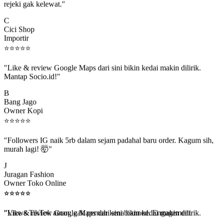
C
Cici Shop
Importir
⭐
⭐
⭐
⭐
⭐
"Like & review Google Maps dari sini bikin kedai makin dilirik.
Mantap Socio.id!"
B
Bang Jago
Owner Kopi
⭐
⭐
⭐
⭐
⭐
"Followers IG naik 5rb dalam sejam padahal baru order. Kagum sih,
murah lagi! 🤯"
J
Juragan Fashion
Owner Toko Online
⭐
⭐
⭐
⭐
⭐
⭐
⭐
⭐
⭐
⭐
"Views TikTok aman, gak pernah kena banned. Engagement
beneran naik, algoritma suka."