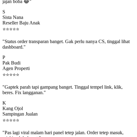
jajan boba 😂"
S
Sista Nana
Reseller Baju Anak
⭐
⭐
⭐
⭐
⭐
"Status order transparan banget. Gak perlu nanya CS, tinggal lihat
dashboard."
P
Pak Budi
Agen Properti
⭐
⭐
⭐
⭐
⭐
"Gaptek parah tapi gampang banget. Tinggal tempel link, klik,
beres. Fix langganan."
K
Kang Ojol
Sampingan Jualan
⭐
⭐
⭐
⭐
⭐
"Pas lagi viral malam hari panel tetep jalan. Order tetep masuk,