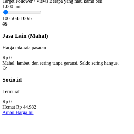
Target Follower / Views
Berapa yang mau kamu beli
1.000
unit
100
50rb
100rb
😱
Jasa Lain (Mahal)
Harga rata-rata pasaran
Rp 0
Mahal, lambat, dan sering tanpa garansi. Saldo sering hangus.
🚀
Socio.id
Termurah
Rp 0
Hemat
Rp 44.982
Ambil Harga Ini