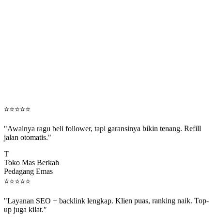
⭐
⭐
⭐
⭐
⭐
"Awalnya ragu beli follower, tapi garansinya bikin tenang. Refill
jalan otomatis."
T
Toko Mas Berkah
Pedagang Emas
⭐
⭐
⭐
⭐
⭐
"Layanan SEO + backlink lengkap. Klien puas, ranking naik. Top-
up juga kilat."