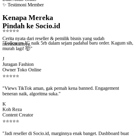
✨ Testimoni Member
Kenapa Mereka
Pindah ke Socio.id
⭐
⭐
⭐
⭐
⭐
Cerita nyata dari reseller & pemilik bisnis yang sudah
"Followers IG naik 5rb dalam sejam padahal baru order. Kagum sih,
merasakannya.
murah lagi! 🤯"
J
Juragan Fashion
Owner Toko Online
⭐
⭐
⭐
⭐
⭐
"Views TikTok aman, gak pernah kena banned. Engagement
beneran naik, algoritma suka."
K
Koh Reza
Content Creator
⭐
⭐
⭐
⭐
⭐
"Jadi reseller di Socio.id, marginnya enak banget. Dashboard buat
kirim order ke client gampang."