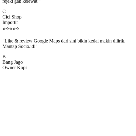
rejeki gak kelewat."
C
Cici Shop
Importir
⭐
⭐
⭐
⭐
⭐
"Like & review Google Maps dari sini bikin kedai makin dilirik.
Mantap Socio.id!"
B
Bang Jago
Owner Kopi