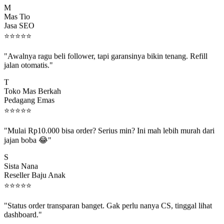
Mas Tio
Jasa SEO
⭐
⭐
⭐
⭐
⭐
"Awalnya ragu beli follower, tapi garansinya bikin tenang. Refill
jalan otomatis."
T
Toko Mas Berkah
Pedagang Emas
⭐
⭐
⭐
⭐
⭐
"Mulai Rp10.000 bisa order? Serius min? Ini mah lebih murah dari
jajan boba 😂"
S
Sista Nana
Reseller Baju Anak
⭐
⭐
⭐
⭐
⭐
"Status order transparan banget. Gak perlu nanya CS, tinggal lihat
dashboard."
P