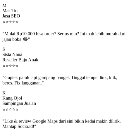
M
Mas Tio
Jasa SEO
⭐
⭐
⭐
⭐
⭐
"Mulai Rp10.000 bisa order? Serius min? Ini mah lebih murah dari
jajan boba 😂"
S
Sista Nana
Reseller Baju Anak
⭐
⭐
⭐
⭐
⭐
"Gaptek parah tapi gampang banget. Tinggal tempel link, klik,
beres. Fix langganan."
K
Kang Ojol
Sampingan Jualan
⭐
⭐
⭐
⭐
⭐
"Like & review Google Maps dari sini bikin kedai makin dilirik.
Mantap Socio.id!"