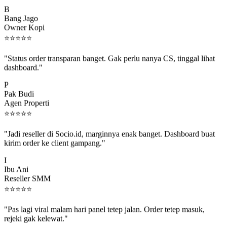
B
Bang Jago
Owner Kopi
⭐
⭐
⭐
⭐
⭐
"Status order transparan banget. Gak perlu nanya CS, tinggal lihat
dashboard."
P
Pak Budi
Agen Properti
⭐
⭐
⭐
⭐
⭐
"Jadi reseller di Socio.id, marginnya enak banget. Dashboard buat
kirim order ke client gampang."
I
Ibu Ani
Reseller SMM
⭐
⭐
⭐
⭐
⭐
"Pas lagi viral malam hari panel tetep jalan. Order tetep masuk,
rejeki gak kelewat."