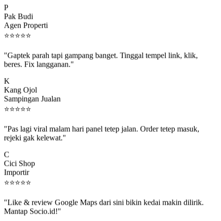
Pak Budi
Agen Properti
⭐
⭐
⭐
⭐
⭐
"Gaptek parah tapi gampang banget. Tinggal tempel link, klik,
beres. Fix langganan."
K
Kang Ojol
Sampingan Jualan
⭐
⭐
⭐
⭐
⭐
"Pas lagi viral malam hari panel tetep jalan. Order tetep masuk,
rejeki gak kelewat."
C
Cici Shop
Importir
⭐
⭐
⭐
⭐
⭐
"Like & review Google Maps dari sini bikin kedai makin dilirik.
Mantap Socio.id!"
B