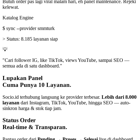
Butuh order pas lagi viral malam hari, eh panel maintenance. Rejeki
kelewat.
Katalog Engine
$
sync --provider smmturk
>
Status:
8.185 layanan siap
💡
"Cari follower IG, like TikTok, views YouTube, sampai SEO —
semua ada di satu dashboard."
Lupakan Panel
Cuma Punya 10 Layanan.
Socio.id terhubung langsung ke provider terbesar.
Lebih dari 8.000
layanan
dari Instagram, TikTok, YouTube, hingga SEO — auto-
sinkron harga & stok tiap jam.
Status Order
Real-time & Transparan.
Pantau order dari
Pending → Proses → Selesai
live di dashboard.