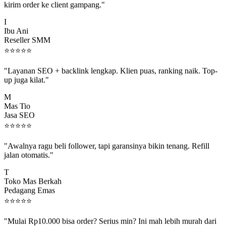
I
Ibu Ani
Reseller SMM
⭐
⭐
⭐
⭐
⭐
"Layanan SEO + backlink lengkap. Klien puas, ranking naik. Top-
up juga kilat."
M
Mas Tio
Jasa SEO
⭐
⭐
⭐
⭐
⭐
"Awalnya ragu beli follower, tapi garansinya bikin tenang. Refill
jalan otomatis."
T
Toko Mas Berkah
Pedagang Emas
⭐
⭐
⭐
⭐
⭐
"Mulai Rp10.000 bisa order? Serius min? Ini mah lebih murah dari
jajan boba 😂"