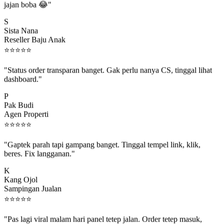
S
Sista Nana
Reseller Baju Anak
⭐
⭐
⭐
⭐
⭐
"Status order transparan banget. Gak perlu nanya CS, tinggal lihat
dashboard."
P
Pak Budi
Agen Properti
⭐
⭐
⭐
⭐
⭐
"Gaptek parah tapi gampang banget. Tinggal tempel link, klik,
beres. Fix langganan."
K
Kang Ojol
Sampingan Jualan
⭐
⭐
⭐
⭐
⭐
"Pas lagi viral malam hari panel tetep jalan. Order tetep masuk,
rejeki gak kelewat."