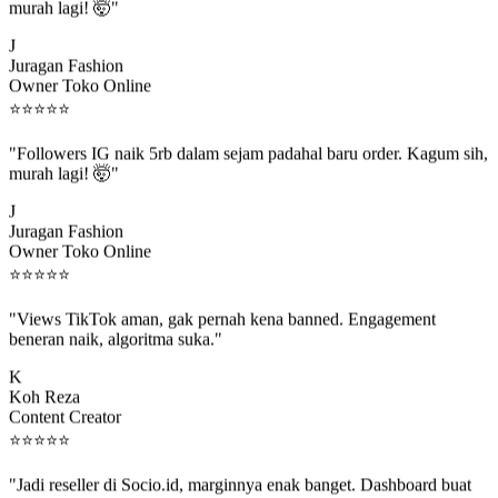
"Followers IG naik 5rb dalam sejam padahal baru order. Kagum sih,
murah lagi! 🤯"
J
Juragan Fashion
Owner Toko Online
⭐
⭐
⭐
⭐
⭐
"Followers IG naik 5rb dalam sejam padahal baru order. Kagum sih,
murah lagi! 🤯"
J
Juragan Fashion
Owner Toko Online
⭐
⭐
⭐
⭐
⭐
"Views TikTok aman, gak pernah kena banned. Engagement
beneran naik, algoritma suka."
K
Koh Reza
Content Creator
⭐
⭐
⭐
⭐
⭐