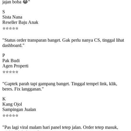
jajan boba 😂"
S
Sista Nana
Reseller Baju Anak
⭐
⭐
⭐
⭐
⭐
"Status order transparan banget. Gak perlu nanya CS, tinggal lihat
dashboard."
P
Pak Budi
Agen Properti
⭐
⭐
⭐
⭐
⭐
"Gaptek parah tapi gampang banget. Tinggal tempel link, klik,
beres. Fix langganan."
K
Kang Ojol
Sampingan Jualan
⭐
⭐
⭐
⭐
⭐
"Pas lagi viral malam hari panel tetep jalan. Order tetep masuk,