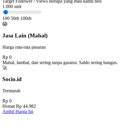
Target Follower / Views
Berapa yang mau kamu beli
1.000
unit
100
50rb
100rb
😱
Jasa Lain (Mahal)
Harga rata-rata pasaran
Rp 0
Mahal, lambat, dan sering tanpa garansi. Saldo sering hangus.
🚀
Socio.id
Termurah
Rp 0
Hemat
Rp 44.982
Ambil Harga Ini