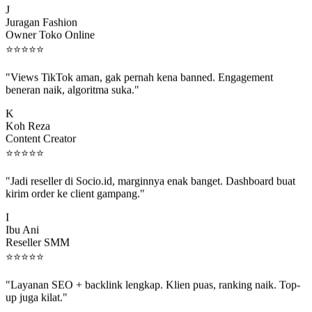
Juragan Fashion
Owner Toko Online
⭐
⭐
⭐
⭐
⭐
"Views TikTok aman, gak pernah kena banned. Engagement
beneran naik, algoritma suka."
K
Koh Reza
Content Creator
⭐
⭐
⭐
⭐
⭐
"Jadi reseller di Socio.id, marginnya enak banget. Dashboard buat
kirim order ke client gampang."
I
Ibu Ani
Reseller SMM
⭐
⭐
⭐
⭐
⭐
"Layanan SEO + backlink lengkap. Klien puas, ranking naik. Top-
up juga kilat."
M