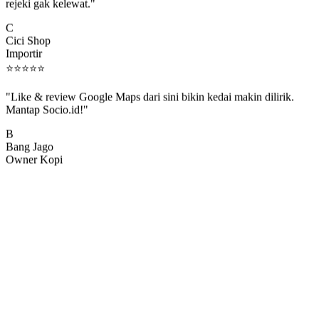
rejeki gak kelewat."
C
Cici Shop
Importir
⭐
⭐
⭐
⭐
⭐
"Like & review Google Maps dari sini bikin kedai makin dilirik.
Mantap Socio.id!"
B
Bang Jago
Owner Kopi