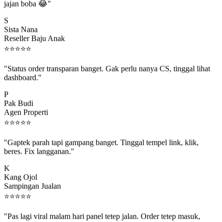
S
Sista Nana
Reseller Baju Anak
⭐
⭐
⭐
⭐
⭐
"Status order transparan banget. Gak perlu nanya CS, tinggal lihat
dashboard."
P
Pak Budi
Agen Properti
⭐
⭐
⭐
⭐
⭐
"Gaptek parah tapi gampang banget. Tinggal tempel link, klik,
beres. Fix langganan."
K
Kang Ojol
Sampingan Jualan
⭐
⭐
⭐
⭐
⭐
"Pas lagi viral malam hari panel tetep jalan. Order tetep masuk,
rejeki gak kelewat."