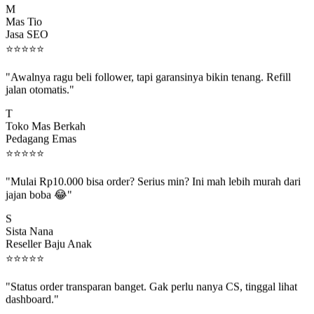
Mas Tio
Jasa SEO
⭐
⭐
⭐
⭐
⭐
"Awalnya ragu beli follower, tapi garansinya bikin tenang. Refill
jalan otomatis."
T
Toko Mas Berkah
Pedagang Emas
⭐
⭐
⭐
⭐
⭐
"Mulai Rp10.000 bisa order? Serius min? Ini mah lebih murah dari
jajan boba 😂"
S
Sista Nana
Reseller Baju Anak
⭐
⭐
⭐
⭐
⭐
"Status order transparan banget. Gak perlu nanya CS, tinggal lihat
dashboard."
P