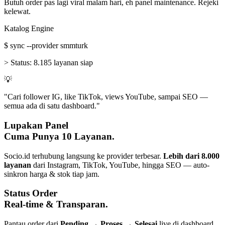
Butuh order pas lagi viral malam hari, eh panel maintenance. Rejeki
kelewat.
Katalog Engine
$
sync --provider smmturk
>
Status:
8.185 layanan siap
💡
"Cari follower IG, like TikTok, views YouTube, sampai SEO —
semua ada di satu dashboard."
Lupakan Panel
Cuma Punya 10 Layanan.
Socio.id terhubung langsung ke provider terbesar.
Lebih dari 8.000
layanan
dari Instagram, TikTok, YouTube, hingga SEO — auto-
sinkron harga & stok tiap jam.
Status Order
Real-time & Transparan.
Pantau order dari
Pending → Proses → Selesai
live di dashboard.