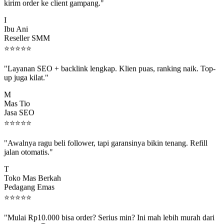
"Jadi reseller di Socio.id, marginnya enak banget. Dashboard buat
kirim order ke client gampang."
I
Ibu Ani
Reseller SMM
⭐
⭐
⭐
⭐
⭐
"Layanan SEO + backlink lengkap. Klien puas, ranking naik. Top-
up juga kilat."
M
Mas Tio
Jasa SEO
⭐
⭐
⭐
⭐
⭐
"Awalnya ragu beli follower, tapi garansinya bikin tenang. Refill
jalan otomatis."
T
Toko Mas Berkah
Pedagang Emas
⭐
⭐
⭐
⭐
⭐
"Mulai Rp10.000 bisa order? Serius min? Ini mah lebih murah dari