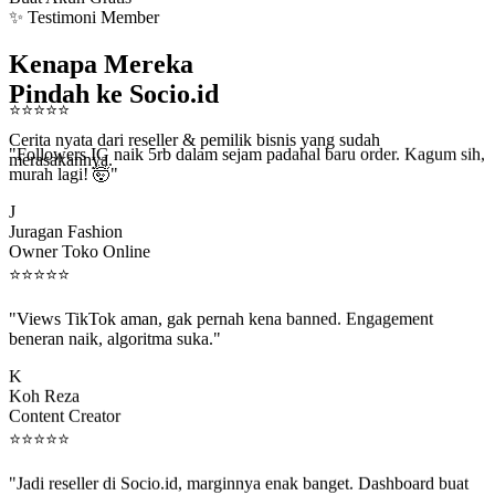
✨ Testimoni Member
Kenapa Mereka
Pindah ke Socio.id
⭐
⭐
⭐
⭐
⭐
"Followers IG naik 5rb dalam sejam padahal baru order. Kagum sih,
Cerita nyata dari reseller & pemilik bisnis yang sudah
murah lagi! 🤯"
merasakannya.
J
Juragan Fashion
Owner Toko Online
⭐
⭐
⭐
⭐
⭐
"Views TikTok aman, gak pernah kena banned. Engagement
beneran naik, algoritma suka."
K
Koh Reza
Content Creator
⭐
⭐
⭐
⭐
⭐
"Jadi reseller di Socio.id, marginnya enak banget. Dashboard buat
kirim order ke client gampang."