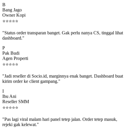
Bang Jago
Owner Kopi
⭐
⭐
⭐
⭐
⭐
"Status order transparan banget. Gak perlu nanya CS, tinggal lihat
dashboard."
P
Pak Budi
Agen Properti
⭐
⭐
⭐
⭐
⭐
"Jadi reseller di Socio.id, marginnya enak banget. Dashboard buat
kirim order ke client gampang."
I
Ibu Ani
Reseller SMM
⭐
⭐
⭐
⭐
⭐
"Pas lagi viral malam hari panel tetep jalan. Order tetep masuk,
rejeki gak kelewat."
C