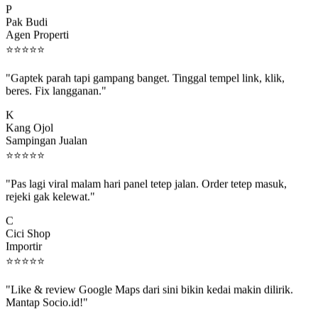
Pak Budi
Agen Properti
⭐
⭐
⭐
⭐
⭐
"Gaptek parah tapi gampang banget. Tinggal tempel link, klik,
beres. Fix langganan."
K
Kang Ojol
Sampingan Jualan
⭐
⭐
⭐
⭐
⭐
"Pas lagi viral malam hari panel tetep jalan. Order tetep masuk,
rejeki gak kelewat."
C
Cici Shop
Importir
⭐
⭐
⭐
⭐
⭐
"Like & review Google Maps dari sini bikin kedai makin dilirik.
Mantap Socio.id!"
B