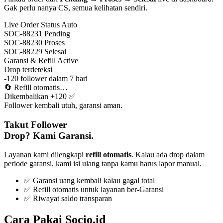
Gak perlu nanya CS, semua kelihatan sendiri.
Live Order Status
Auto
SOC-88231
Pending
SOC-88230
Proses
SOC-88229
Selesai
Garansi & Refill
Active
Drop terdeteksi
-120 follower dalam 7 hari
🔄
Refill otomatis…
Dikembalikan +120 ✅
Follower kembali utuh, garansi aman.
Takut Follower
Drop? Kami Garansi.
Layanan kami dilengkapi
refill otomatis
. Kalau ada drop dalam
periode garansi, kami isi ulang tanpa kamu harus lapor manual.
✅ Garansi uang kembali kalau gagal total
✅ Refill otomatis untuk layanan ber-Garansi
✅ Riwayat saldo transparan
Cara Pakai Socio.id