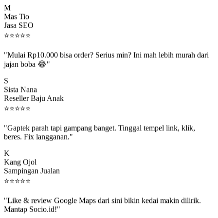
Mas Tio
Jasa SEO
⭐
⭐
⭐
⭐
⭐
"Mulai Rp10.000 bisa order? Serius min? Ini mah lebih murah dari
jajan boba 😂"
S
Sista Nana
Reseller Baju Anak
⭐
⭐
⭐
⭐
⭐
"Gaptek parah tapi gampang banget. Tinggal tempel link, klik,
beres. Fix langganan."
K
Kang Ojol
Sampingan Jualan
⭐
⭐
⭐
⭐
⭐
"Like & review Google Maps dari sini bikin kedai makin dilirik.
Mantap Socio.id!"
B