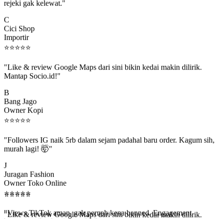
C
Cici Shop
Importir
⭐
⭐
⭐
⭐
⭐
"Like & review Google Maps dari sini bikin kedai makin dilirik.
Mantap Socio.id!"
B
Bang Jago
Owner Kopi
⭐
⭐
⭐
⭐
⭐
"Followers IG naik 5rb dalam sejam padahal baru order. Kagum sih,
murah lagi! 🤯"
J
Juragan Fashion
Owner Toko Online
⭐
⭐
⭐
⭐
⭐
⭐
⭐
⭐
⭐
⭐
"Views TikTok aman, gak pernah kena banned. Engagement
beneran naik, algoritma suka."