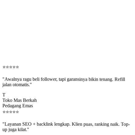
⭐
⭐
⭐
⭐
⭐
"Awalnya ragu beli follower, tapi garansinya bikin tenang. Refill
jalan otomatis."
T
Toko Mas Berkah
Pedagang Emas
⭐
⭐
⭐
⭐
⭐
"Layanan SEO + backlink lengkap. Klien puas, ranking naik. Top-
up juga kilat."
M