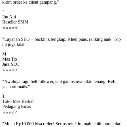
I
Ibu Ani
Reseller SMM
⭐
⭐
⭐
⭐
⭐
"Layanan SEO + backlink lengkap. Klien puas, ranking naik. Top-
up juga kilat."
M
Mas Tio
Jasa SEO
⭐
⭐
⭐
⭐
⭐
"Awalnya ragu beli follower, tapi garansinya bikin tenang. Refill
jalan otomatis."
T
Toko Mas Berkah
Pedagang Emas
⭐
⭐
⭐
⭐
⭐
"Mulai Rp10.000 bisa order? Serius min? Ini mah lebih murah dari
jajan boba 😂"