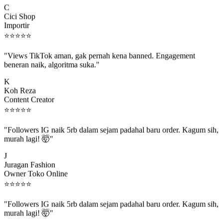
Cici Shop
Importir
⭐
⭐
⭐
⭐
⭐
"Views TikTok aman, gak pernah kena banned. Engagement
beneran naik, algoritma suka."
K
Koh Reza
Content Creator
⭐
⭐
⭐
⭐
⭐
"Followers IG naik 5rb dalam sejam padahal baru order. Kagum sih,
murah lagi! 🤯"
J
Juragan Fashion
Owner Toko Online
⭐
⭐
⭐
⭐
⭐
"Followers IG naik 5rb dalam sejam padahal baru order. Kagum sih,
murah lagi! 🤯"
J