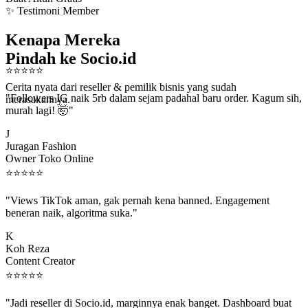
✨ Testimoni Member
Kenapa Mereka
Pindah ke Socio.id
⭐
⭐
⭐
⭐
⭐
Cerita nyata dari reseller & pemilik bisnis yang sudah
"Followers IG naik 5rb dalam sejam padahal baru order. Kagum sih,
merasakannya.
murah lagi! 🤯"
J
Juragan Fashion
Owner Toko Online
⭐
⭐
⭐
⭐
⭐
"Views TikTok aman, gak pernah kena banned. Engagement
beneran naik, algoritma suka."
K
Koh Reza
Content Creator
⭐
⭐
⭐
⭐
⭐
"Jadi reseller di Socio.id, marginnya enak banget. Dashboard buat
kirim order ke client gampang."