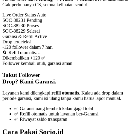
Gak perlu nanya CS, semua kelihatan sendiri.
Live Order Status
Auto
SOC-88231
Pending
SOC-88230
Proses
SOC-88229
Selesai
Garansi & Refill
Active
Drop terdeteksi
-120 follower dalam 7 hari
🔄
Refill otomatis…
Dikembalikan +120 ✅
Follower kembali utuh, garansi aman.
Takut Follower
Drop? Kami Garansi.
Layanan kami dilengkapi
refill otomatis
. Kalau ada drop dalam
periode garansi, kami isi ulang tanpa kamu harus lapor manual.
✅ Garansi uang kembali kalau gagal total
✅ Refill otomatis untuk layanan ber-Garansi
✅ Riwayat saldo transparan
Cara Pakai Socio.id