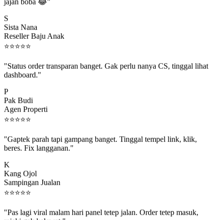
jajan boba 😂"
S
Sista Nana
Reseller Baju Anak
⭐
⭐
⭐
⭐
⭐
"Status order transparan banget. Gak perlu nanya CS, tinggal lihat
dashboard."
P
Pak Budi
Agen Properti
⭐
⭐
⭐
⭐
⭐
"Gaptek parah tapi gampang banget. Tinggal tempel link, klik,
beres. Fix langganan."
K
Kang Ojol
Sampingan Jualan
⭐
⭐
⭐
⭐
⭐
"Pas lagi viral malam hari panel tetep jalan. Order tetep masuk,