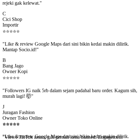
C
Cici Shop
Importir
⭐
⭐
⭐
⭐
⭐
"Like & review Google Maps dari sini bikin kedai makin dilirik.
Mantap Socio.id!"
B
Bang Jago
Owner Kopi
⭐
⭐
⭐
⭐
⭐
"Followers IG naik 5rb dalam sejam padahal baru order. Kagum sih,
murah lagi! 🤯"
J
Juragan Fashion
Owner Toko Online
⭐
⭐
⭐
⭐
⭐
⭐
⭐
⭐
⭐
⭐
"Views TikTok aman, gak pernah kena banned. Engagement
beneran naik, algoritma suka."