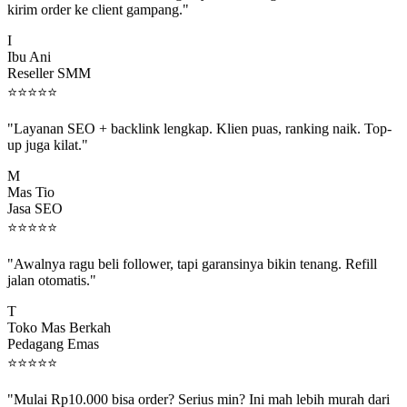
I
Ibu Ani
Reseller SMM
⭐
⭐
⭐
⭐
⭐
"Layanan SEO + backlink lengkap. Klien puas, ranking naik. Top-
up juga kilat."
M
Mas Tio
Jasa SEO
⭐
⭐
⭐
⭐
⭐
"Awalnya ragu beli follower, tapi garansinya bikin tenang. Refill
jalan otomatis."
T
Toko Mas Berkah
Pedagang Emas
⭐
⭐
⭐
⭐
⭐
"Mulai Rp10.000 bisa order? Serius min? Ini mah lebih murah dari
jajan boba 😂"