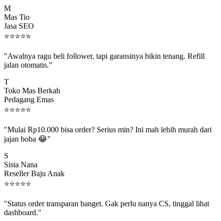
M
Mas Tio
Jasa SEO
⭐
⭐
⭐
⭐
⭐
"Awalnya ragu beli follower, tapi garansinya bikin tenang. Refill
jalan otomatis."
T
Toko Mas Berkah
Pedagang Emas
⭐
⭐
⭐
⭐
⭐
"Mulai Rp10.000 bisa order? Serius min? Ini mah lebih murah dari
jajan boba 😂"
S
Sista Nana
Reseller Baju Anak
⭐
⭐
⭐
⭐
⭐
"Status order transparan banget. Gak perlu nanya CS, tinggal lihat
dashboard."