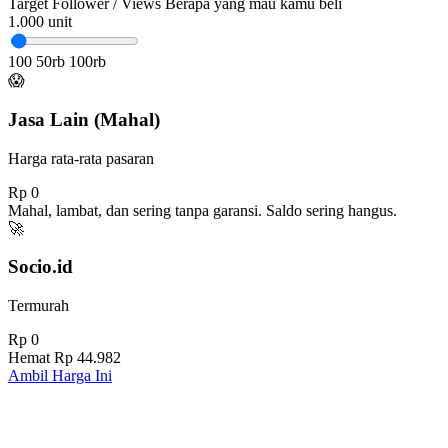
Target Follower / Views
Berapa yang mau kamu beli
1.000
unit
100
50rb
100rb
😱
Jasa Lain (Mahal)
Harga rata-rata pasaran
Rp 0
Mahal, lambat, dan sering tanpa garansi. Saldo sering hangus.
🚀
Socio.id
Termurah
Rp 0
Hemat
Rp 44.982
Ambil Harga Ini