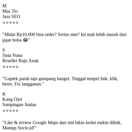
M
Mas Tio
Jasa SEO
⭐
⭐
⭐
⭐
⭐
"Mulai Rp10.000 bisa order? Serius min? Ini mah lebih murah dari
jajan boba 😂"
S
Sista Nana
Reseller Baju Anak
⭐
⭐
⭐
⭐
⭐
"Gaptek parah tapi gampang banget. Tinggal tempel link, klik,
beres. Fix langganan."
K
Kang Ojol
Sampingan Jualan
⭐
⭐
⭐
⭐
⭐
"Like & review Google Maps dari sini bikin kedai makin dilirik.
Mantap Socio.id!"