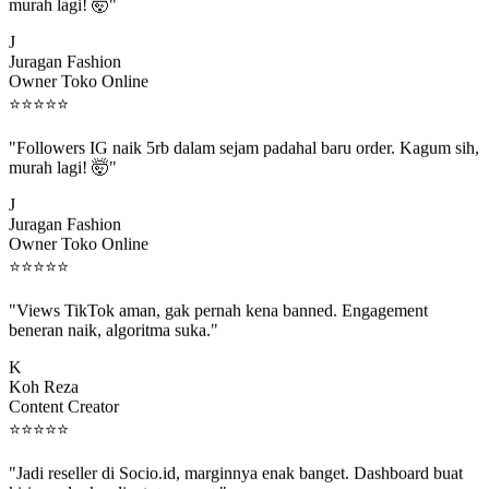
murah lagi! 🤯"
J
Juragan Fashion
Owner Toko Online
⭐
⭐
⭐
⭐
⭐
"Followers IG naik 5rb dalam sejam padahal baru order. Kagum sih,
murah lagi! 🤯"
J
Juragan Fashion
Owner Toko Online
⭐
⭐
⭐
⭐
⭐
"Views TikTok aman, gak pernah kena banned. Engagement
beneran naik, algoritma suka."
K
Koh Reza
Content Creator
⭐
⭐
⭐
⭐
⭐
"Jadi reseller di Socio.id, marginnya enak banget. Dashboard buat