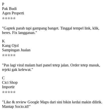
P
Pak Budi
Agen Properti
⭐
⭐
⭐
⭐
⭐
"Gaptek parah tapi gampang banget. Tinggal tempel link, klik,
beres. Fix langganan."
K
Kang Ojol
Sampingan Jualan
⭐
⭐
⭐
⭐
⭐
"Pas lagi viral malam hari panel tetep jalan. Order tetep masuk,
rejeki gak kelewat."
C
Cici Shop
Importir
⭐
⭐
⭐
⭐
⭐
"Like & review Google Maps dari sini bikin kedai makin dilirik.
Mantap Socio.id!"
B