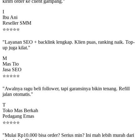
kirim order ke client gampang."
I
Ibu Ani
Reseller SMM
⭐
⭐
⭐
⭐
⭐
"Layanan SEO + backlink lengkap. Klien puas, ranking naik. Top-
up juga kilat."
M
Mas Tio
Jasa SEO
⭐
⭐
⭐
⭐
⭐
"Awalnya ragu beli follower, tapi garansinya bikin tenang. Refill
jalan otomatis."
T
Toko Mas Berkah
Pedagang Emas
⭐
⭐
⭐
⭐
⭐
"Mulai Rp10.000 bisa order? Serius min? Ini mah lebih murah dari