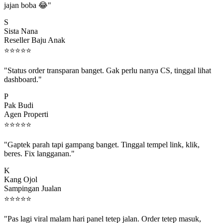
S
Sista Nana
Reseller Baju Anak
⭐
⭐
⭐
⭐
⭐
"Status order transparan banget. Gak perlu nanya CS, tinggal lihat
dashboard."
P
Pak Budi
Agen Properti
⭐
⭐
⭐
⭐
⭐
"Gaptek parah tapi gampang banget. Tinggal tempel link, klik,
beres. Fix langganan."
K
Kang Ojol
Sampingan Jualan
⭐
⭐
⭐
⭐
⭐
"Pas lagi viral malam hari panel tetep jalan. Order tetep masuk,
rejeki gak kelewat."