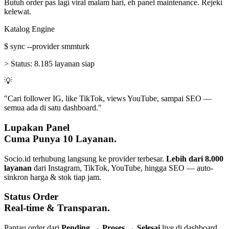
Butuh order pas lagi viral malam hari, eh panel maintenance. Rejeki
kelewat.
Katalog Engine
$
sync --provider smmturk
>
Status:
8.185 layanan siap
💡
"Cari follower IG, like TikTok, views YouTube, sampai SEO —
semua ada di satu dashboard."
Lupakan Panel
Cuma Punya 10 Layanan.
Socio.id terhubung langsung ke provider terbesar.
Lebih dari 8.000
layanan
dari Instagram, TikTok, YouTube, hingga SEO — auto-
sinkron harga & stok tiap jam.
Status Order
Real-time & Transparan.
Pantau order dari
Pending → Proses → Selesai
live di dashboard.