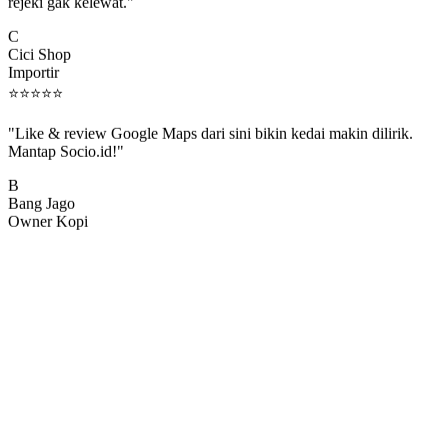
rejeki gak kelewat."
C
Cici Shop
Importir
⭐
⭐
⭐
⭐
⭐
"Like & review Google Maps dari sini bikin kedai makin dilirik.
Mantap Socio.id!"
B
Bang Jago
Owner Kopi