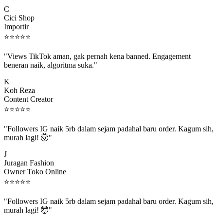
C
Cici Shop
Importir
⭐
⭐
⭐
⭐
⭐
"Views TikTok aman, gak pernah kena banned. Engagement
beneran naik, algoritma suka."
K
Koh Reza
Content Creator
⭐
⭐
⭐
⭐
⭐
"Followers IG naik 5rb dalam sejam padahal baru order. Kagum sih,
murah lagi! 🤯"
J
Juragan Fashion
Owner Toko Online
⭐
⭐
⭐
⭐
⭐
"Followers IG naik 5rb dalam sejam padahal baru order. Kagum sih,
murah lagi! 🤯"