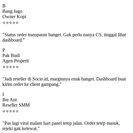
B
Bang Jago
Owner Kopi
⭐
⭐
⭐
⭐
⭐
"Status order transparan banget. Gak perlu nanya CS, tinggal lihat
dashboard."
P
Pak Budi
Agen Properti
⭐
⭐
⭐
⭐
⭐
"Jadi reseller di Socio.id, marginnya enak banget. Dashboard buat
kirim order ke client gampang."
I
Ibu Ani
Reseller SMM
⭐
⭐
⭐
⭐
⭐
"Pas lagi viral malam hari panel tetep jalan. Order tetep masuk,
rejeki gak kelewat."