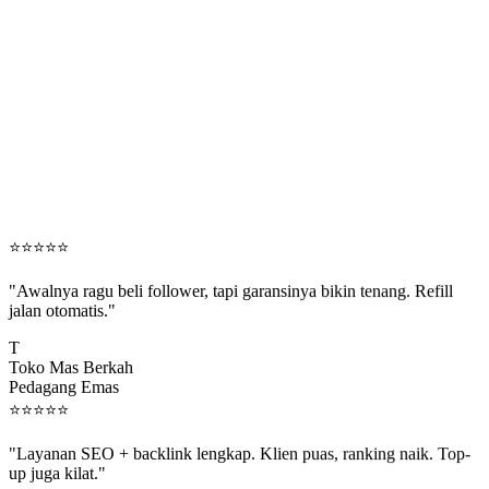
⭐
⭐
⭐
⭐
⭐
"Awalnya ragu beli follower, tapi garansinya bikin tenang. Refill
jalan otomatis."
T
Toko Mas Berkah
Pedagang Emas
⭐
⭐
⭐
⭐
⭐
"Layanan SEO + backlink lengkap. Klien puas, ranking naik. Top-
up juga kilat."