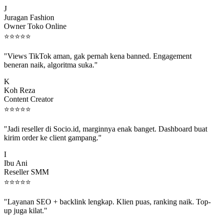
J
Juragan Fashion
Owner Toko Online
⭐
⭐
⭐
⭐
⭐
"Views TikTok aman, gak pernah kena banned. Engagement
beneran naik, algoritma suka."
K
Koh Reza
Content Creator
⭐
⭐
⭐
⭐
⭐
"Jadi reseller di Socio.id, marginnya enak banget. Dashboard buat
kirim order ke client gampang."
I
Ibu Ani
Reseller SMM
⭐
⭐
⭐
⭐
⭐
"Layanan SEO + backlink lengkap. Klien puas, ranking naik. Top-
up juga kilat."