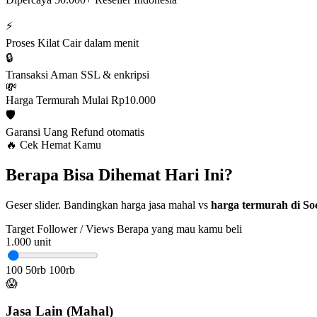
⚡
Proses Kilat
Cair dalam menit
🔒
Transaksi Aman
SSL & enkripsi
💸
Harga Termurah
Mulai Rp10.000
🛡️
Garansi Uang
Refund otomatis
🔥 Cek Hemat Kamu
Berapa Bisa Dihemat Hari Ini?
Geser slider. Bandingkan harga jasa mahal vs
harga termurah di Soc
Target Follower / Views
Berapa yang mau kamu beli
1.000
unit
100
50rb
100rb
😱
Jasa Lain (Mahal)