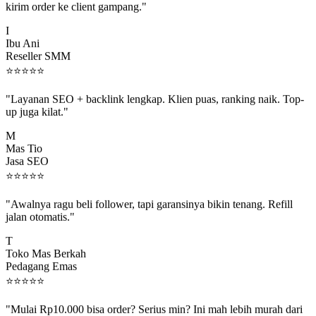
I
Ibu Ani
Reseller SMM
⭐
⭐
⭐
⭐
⭐
"Layanan SEO + backlink lengkap. Klien puas, ranking naik. Top-
up juga kilat."
M
Mas Tio
Jasa SEO
⭐
⭐
⭐
⭐
⭐
"Awalnya ragu beli follower, tapi garansinya bikin tenang. Refill
jalan otomatis."
T
Toko Mas Berkah
Pedagang Emas
⭐
⭐
⭐
⭐
⭐
"Mulai Rp10.000 bisa order? Serius min? Ini mah lebih murah dari
jajan boba 😂"