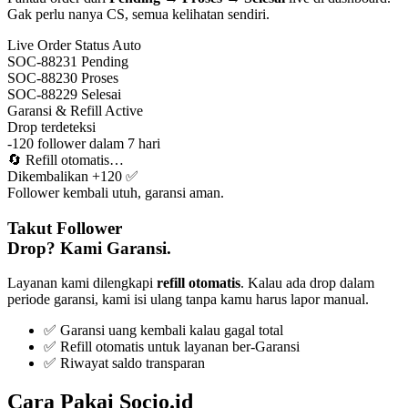
Gak perlu nanya CS, semua kelihatan sendiri.
Live Order Status
Auto
SOC-88231
Pending
SOC-88230
Proses
SOC-88229
Selesai
Garansi & Refill
Active
Drop terdeteksi
-120 follower dalam 7 hari
🔄
Refill otomatis…
Dikembalikan +120 ✅
Follower kembali utuh, garansi aman.
Takut Follower
Drop? Kami Garansi.
Layanan kami dilengkapi
refill otomatis
. Kalau ada drop dalam
periode garansi, kami isi ulang tanpa kamu harus lapor manual.
✅ Garansi uang kembali kalau gagal total
✅ Refill otomatis untuk layanan ber-Garansi
✅ Riwayat saldo transparan
Cara Pakai Socio.id