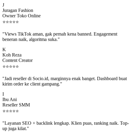
J
Juragan Fashion
Owner Toko Online
⭐
⭐
⭐
⭐
⭐
"Views TikTok aman, gak pernah kena banned. Engagement
beneran naik, algoritma suka."
K
Koh Reza
Content Creator
⭐
⭐
⭐
⭐
⭐
"Jadi reseller di Socio.id, marginnya enak banget. Dashboard buat
kirim order ke client gampang."
I
Ibu Ani
Reseller SMM
⭐
⭐
⭐
⭐
⭐
"Layanan SEO + backlink lengkap. Klien puas, ranking naik. Top-
up juga kilat."
M