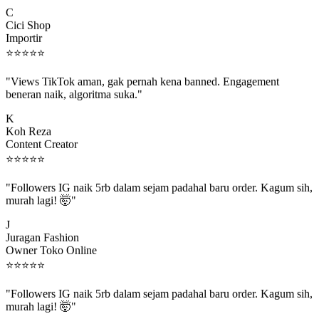
C
Cici Shop
Importir
⭐
⭐
⭐
⭐
⭐
"Views TikTok aman, gak pernah kena banned. Engagement
beneran naik, algoritma suka."
K
Koh Reza
Content Creator
⭐
⭐
⭐
⭐
⭐
"Followers IG naik 5rb dalam sejam padahal baru order. Kagum sih,
murah lagi! 🤯"
J
Juragan Fashion
Owner Toko Online
⭐
⭐
⭐
⭐
⭐
"Followers IG naik 5rb dalam sejam padahal baru order. Kagum sih,
murah lagi! 🤯"