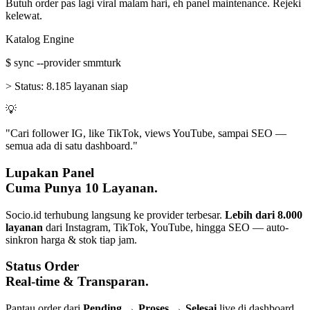
Butuh order pas lagi viral malam hari, eh panel maintenance. Rejeki
kelewat.
Katalog Engine
$
sync --provider smmturk
>
Status:
8.185 layanan siap
💡
"Cari follower IG, like TikTok, views YouTube, sampai SEO —
semua ada di satu dashboard."
Lupakan Panel
Cuma Punya 10 Layanan.
Socio.id terhubung langsung ke provider terbesar.
Lebih dari 8.000
layanan
dari Instagram, TikTok, YouTube, hingga SEO — auto-
sinkron harga & stok tiap jam.
Status Order
Real-time & Transparan.
Pantau order dari
Pending → Proses → Selesai
live di dashboard.