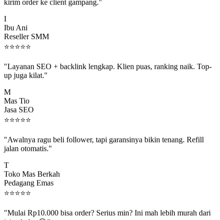
kirim order ke client gampang."
I
Ibu Ani
Reseller SMM
⭐
⭐
⭐
⭐
⭐
"Layanan SEO + backlink lengkap. Klien puas, ranking naik. Top-
up juga kilat."
M
Mas Tio
Jasa SEO
⭐
⭐
⭐
⭐
⭐
"Awalnya ragu beli follower, tapi garansinya bikin tenang. Refill
jalan otomatis."
T
Toko Mas Berkah
Pedagang Emas
⭐
⭐
⭐
⭐
⭐
"Mulai Rp10.000 bisa order? Serius min? Ini mah lebih murah dari