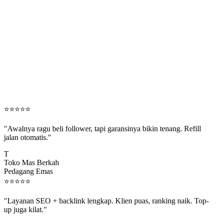
⭐
⭐
⭐
⭐
⭐
"Awalnya ragu beli follower, tapi garansinya bikin tenang. Refill
jalan otomatis."
T
Toko Mas Berkah
Pedagang Emas
⭐
⭐
⭐
⭐
⭐
"Layanan SEO + backlink lengkap. Klien puas, ranking naik. Top-
up juga kilat."