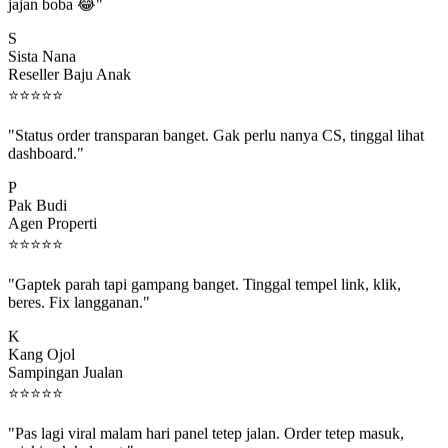
jajan boba 😂"
S
Sista Nana
Reseller Baju Anak
⭐
⭐
⭐
⭐
⭐
"Status order transparan banget. Gak perlu nanya CS, tinggal lihat
dashboard."
P
Pak Budi
Agen Properti
⭐
⭐
⭐
⭐
⭐
"Gaptek parah tapi gampang banget. Tinggal tempel link, klik,
beres. Fix langganan."
K
Kang Ojol
Sampingan Jualan
⭐
⭐
⭐
⭐
⭐
"Pas lagi viral malam hari panel tetep jalan. Order tetep masuk,