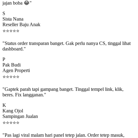
S
Sista Nana
Reseller Baju Anak
⭐
⭐
⭐
⭐
⭐
"Status order transparan banget. Gak perlu nanya CS, tinggal lihat
dashboard."
P
Pak Budi
Agen Properti
⭐
⭐
⭐
⭐
⭐
"Gaptek parah tapi gampang banget. Tinggal tempel link, klik,
beres. Fix langganan."
K
Kang Ojol
Sampingan Jualan
⭐
⭐
⭐
⭐
⭐
"Pas lagi viral malam hari panel tetep jalan. Order tetep masuk,
rejeki gak kelewat."