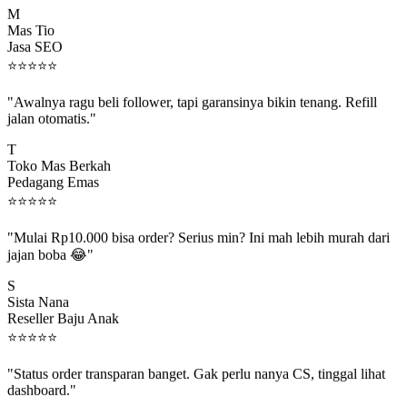
Mas Tio
Jasa SEO
⭐
⭐
⭐
⭐
⭐
"Awalnya ragu beli follower, tapi garansinya bikin tenang. Refill
jalan otomatis."
T
Toko Mas Berkah
Pedagang Emas
⭐
⭐
⭐
⭐
⭐
"Mulai Rp10.000 bisa order? Serius min? Ini mah lebih murah dari
jajan boba 😂"
S
Sista Nana
Reseller Baju Anak
⭐
⭐
⭐
⭐
⭐
"Status order transparan banget. Gak perlu nanya CS, tinggal lihat
dashboard."
P