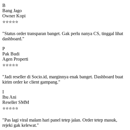
B
Bang Jago
Owner Kopi
⭐
⭐
⭐
⭐
⭐
"Status order transparan banget. Gak perlu nanya CS, tinggal lihat
dashboard."
P
Pak Budi
Agen Properti
⭐
⭐
⭐
⭐
⭐
"Jadi reseller di Socio.id, marginnya enak banget. Dashboard buat
kirim order ke client gampang."
I
Ibu Ani
Reseller SMM
⭐
⭐
⭐
⭐
⭐
"Pas lagi viral malam hari panel tetep jalan. Order tetep masuk,
rejeki gak kelewat."