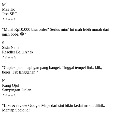
M
Mas Tio
Jasa SEO
⭐
⭐
⭐
⭐
⭐
"Mulai Rp10.000 bisa order? Serius min? Ini mah lebih murah dari
jajan boba 😂"
S
Sista Nana
Reseller Baju Anak
⭐
⭐
⭐
⭐
⭐
"Gaptek parah tapi gampang banget. Tinggal tempel link, klik,
beres. Fix langganan."
K
Kang Ojol
Sampingan Jualan
⭐
⭐
⭐
⭐
⭐
"Like & review Google Maps dari sini bikin kedai makin dilirik.
Mantap Socio.id!"