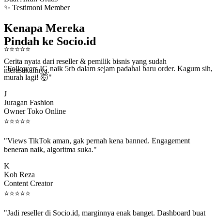
✨ Testimoni Member
Kenapa Mereka
Pindah ke Socio.id
⭐
⭐
⭐
⭐
⭐
Cerita nyata dari reseller & pemilik bisnis yang sudah
"Followers IG naik 5rb dalam sejam padahal baru order. Kagum sih,
merasakannya.
murah lagi! 🤯"
J
Juragan Fashion
Owner Toko Online
⭐
⭐
⭐
⭐
⭐
"Views TikTok aman, gak pernah kena banned. Engagement
beneran naik, algoritma suka."
K
Koh Reza
Content Creator
⭐
⭐
⭐
⭐
⭐
"Jadi reseller di Socio.id, marginnya enak banget. Dashboard buat
kirim order ke client gampang."