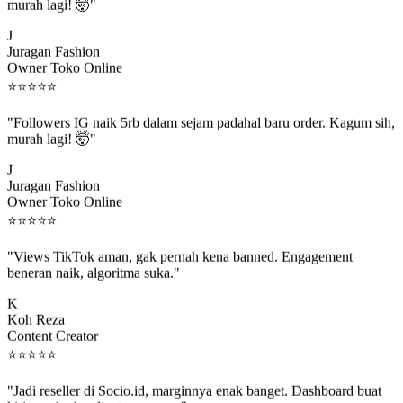
murah lagi! 🤯"
J
Juragan Fashion
Owner Toko Online
⭐
⭐
⭐
⭐
⭐
"Followers IG naik 5rb dalam sejam padahal baru order. Kagum sih,
murah lagi! 🤯"
J
Juragan Fashion
Owner Toko Online
⭐
⭐
⭐
⭐
⭐
"Views TikTok aman, gak pernah kena banned. Engagement
beneran naik, algoritma suka."
K
Koh Reza
Content Creator
⭐
⭐
⭐
⭐
⭐
"Jadi reseller di Socio.id, marginnya enak banget. Dashboard buat