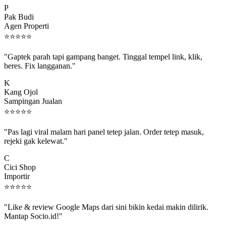
Pak Budi
Agen Properti
⭐
⭐
⭐
⭐
⭐
"Gaptek parah tapi gampang banget. Tinggal tempel link, klik,
beres. Fix langganan."
K
Kang Ojol
Sampingan Jualan
⭐
⭐
⭐
⭐
⭐
"Pas lagi viral malam hari panel tetep jalan. Order tetep masuk,
rejeki gak kelewat."
C
Cici Shop
Importir
⭐
⭐
⭐
⭐
⭐
"Like & review Google Maps dari sini bikin kedai makin dilirik.
Mantap Socio.id!"
B