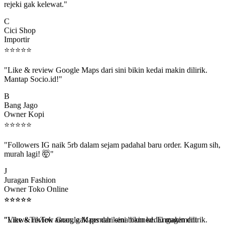
C
Cici Shop
Importir
⭐
⭐
⭐
⭐
⭐
"Like & review Google Maps dari sini bikin kedai makin dilirik.
Mantap Socio.id!"
B
Bang Jago
Owner Kopi
⭐
⭐
⭐
⭐
⭐
"Followers IG naik 5rb dalam sejam padahal baru order. Kagum sih,
murah lagi! 🤯"
J
Juragan Fashion
Owner Toko Online
⭐
⭐
⭐
⭐
⭐
⭐
⭐
⭐
⭐
⭐
"Views TikTok aman, gak pernah kena banned. Engagement
beneran naik, algoritma suka."