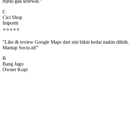
rejeki gak kelewat."
C
Cici Shop
Importir
⭐
⭐
⭐
⭐
⭐
"Like & review Google Maps dari sini bikin kedai makin dilirik.
Mantap Socio.id!"
B
Bang Jago
Owner Kopi