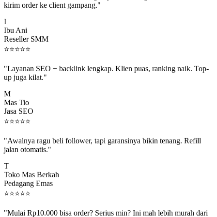
I
Ibu Ani
Reseller SMM
⭐
⭐
⭐
⭐
⭐
"Layanan SEO + backlink lengkap. Klien puas, ranking naik. Top-
up juga kilat."
M
Mas Tio
Jasa SEO
⭐
⭐
⭐
⭐
⭐
"Awalnya ragu beli follower, tapi garansinya bikin tenang. Refill
jalan otomatis."
T
Toko Mas Berkah
Pedagang Emas
⭐
⭐
⭐
⭐
⭐
"Mulai Rp10.000 bisa order? Serius min? Ini mah lebih murah dari
jajan boba 😂"