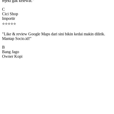
rejeki gak kelewat."
C
Cici Shop
Importir
⭐
⭐
⭐
⭐
⭐
"Like & review Google Maps dari sini bikin kedai makin dilirik.
Mantap Socio.id!"
B
Bang Jago
Owner Kopi