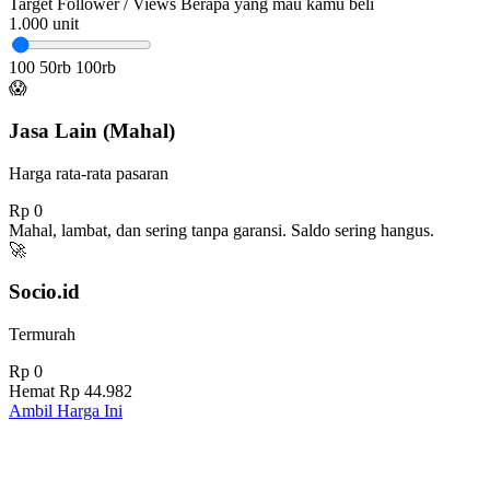
Target Follower / Views
Berapa yang mau kamu beli
1.000
unit
100
50rb
100rb
😱
Jasa Lain (Mahal)
Harga rata-rata pasaran
Rp 0
Mahal, lambat, dan sering tanpa garansi. Saldo sering hangus.
🚀
Socio.id
Termurah
Rp 0
Hemat
Rp 44.982
Ambil Harga Ini