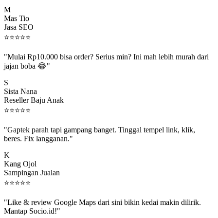
M
Mas Tio
Jasa SEO
⭐
⭐
⭐
⭐
⭐
"Mulai Rp10.000 bisa order? Serius min? Ini mah lebih murah dari
jajan boba 😂"
S
Sista Nana
Reseller Baju Anak
⭐
⭐
⭐
⭐
⭐
"Gaptek parah tapi gampang banget. Tinggal tempel link, klik,
beres. Fix langganan."
K
Kang Ojol
Sampingan Jualan
⭐
⭐
⭐
⭐
⭐
"Like & review Google Maps dari sini bikin kedai makin dilirik.
Mantap Socio.id!"