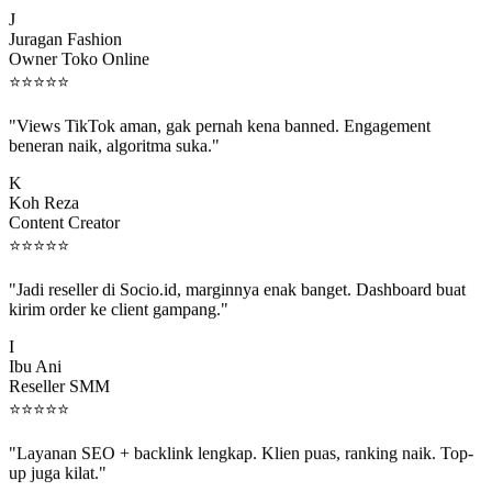
J
Juragan Fashion
Owner Toko Online
⭐
⭐
⭐
⭐
⭐
"Views TikTok aman, gak pernah kena banned. Engagement
beneran naik, algoritma suka."
K
Koh Reza
Content Creator
⭐
⭐
⭐
⭐
⭐
"Jadi reseller di Socio.id, marginnya enak banget. Dashboard buat
kirim order ke client gampang."
I
Ibu Ani
Reseller SMM
⭐
⭐
⭐
⭐
⭐
"Layanan SEO + backlink lengkap. Klien puas, ranking naik. Top-
up juga kilat."