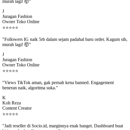
murah lagi! 🤯"
J
Juragan Fashion
Owner Toko Online
⭐
⭐
⭐
⭐
⭐
"Followers IG naik 5rb dalam sejam padahal baru order. Kagum sih,
murah lagi! 🤯"
J
Juragan Fashion
Owner Toko Online
⭐
⭐
⭐
⭐
⭐
"Views TikTok aman, gak pernah kena banned. Engagement
beneran naik, algoritma suka."
K
Koh Reza
Content Creator
⭐
⭐
⭐
⭐
⭐
"Jadi reseller di Socio.id, marginnya enak banget. Dashboard buat