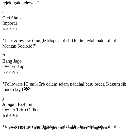
C
Cici Shop
Importir
⭐
⭐
⭐
⭐
⭐
"Like & review Google Maps dari sini bikin kedai makin dilirik.
Mantap Socio.id!"
B
Bang Jago
Owner Kopi
⭐
⭐
⭐
⭐
⭐
"Followers IG naik 5rb dalam sejam padahal baru order. Kagum sih,
murah lagi! 🤯"
J
Juragan Fashion
Owner Toko Online
⭐
⭐
⭐
⭐
⭐
⭐
⭐
⭐
⭐
⭐
"Views TikTok aman, gak pernah kena banned. Engagement
beneran naik, algoritma suka."