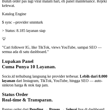
Butuh order pas lagi viral malam hari, eh panel maintenance. Rejeki
kelewat.
Katalog Engine
$
sync --provider smmturk
>
Status:
8.185 layanan siap
💡
"Cari follower IG, like TikTok, views YouTube, sampai SEO —
semua ada di satu dashboard."
Lupakan Panel
Cuma Punya 10 Layanan.
Socio.id terhubung langsung ke provider terbesar.
Lebih dari 8.000
layanan
dari Instagram, TikTok, YouTube, hingga SEO — auto-
sinkron harga & stok tiap jam.
Status Order
Real-time & Transparan.
Pantau order dari
Pending → Proses → Selesai
live di dashboard.