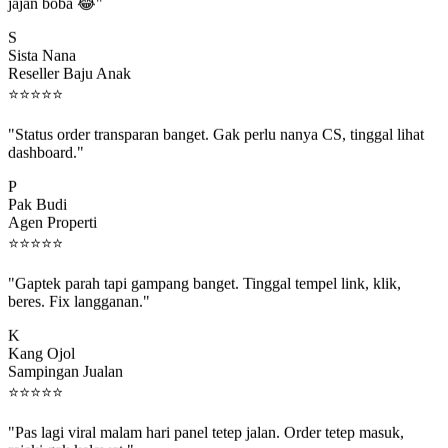
jajan boba 😂"
S
Sista Nana
Reseller Baju Anak
⭐
⭐
⭐
⭐
⭐
"Status order transparan banget. Gak perlu nanya CS, tinggal lihat
dashboard."
P
Pak Budi
Agen Properti
⭐
⭐
⭐
⭐
⭐
"Gaptek parah tapi gampang banget. Tinggal tempel link, klik,
beres. Fix langganan."
K
Kang Ojol
Sampingan Jualan
⭐
⭐
⭐
⭐
⭐
"Pas lagi viral malam hari panel tetep jalan. Order tetep masuk,