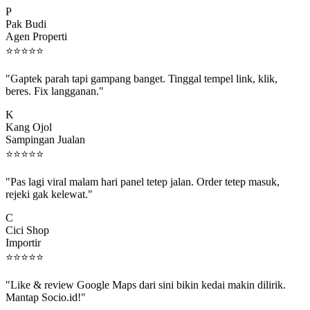
P
Pak Budi
Agen Properti
⭐
⭐
⭐
⭐
⭐
"Gaptek parah tapi gampang banget. Tinggal tempel link, klik,
beres. Fix langganan."
K
Kang Ojol
Sampingan Jualan
⭐
⭐
⭐
⭐
⭐
"Pas lagi viral malam hari panel tetep jalan. Order tetep masuk,
rejeki gak kelewat."
C
Cici Shop
Importir
⭐
⭐
⭐
⭐
⭐
"Like & review Google Maps dari sini bikin kedai makin dilirik.
Mantap Socio.id!"
B