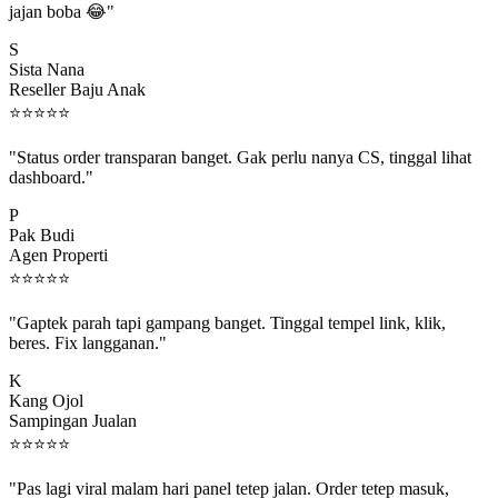
S
Sista Nana
Reseller Baju Anak
⭐
⭐
⭐
⭐
⭐
"Status order transparan banget. Gak perlu nanya CS, tinggal lihat
dashboard."
P
Pak Budi
Agen Properti
⭐
⭐
⭐
⭐
⭐
"Gaptek parah tapi gampang banget. Tinggal tempel link, klik,
beres. Fix langganan."
K
Kang Ojol
Sampingan Jualan
⭐
⭐
⭐
⭐
⭐
"Pas lagi viral malam hari panel tetep jalan. Order tetep masuk,
rejeki gak kelewat."