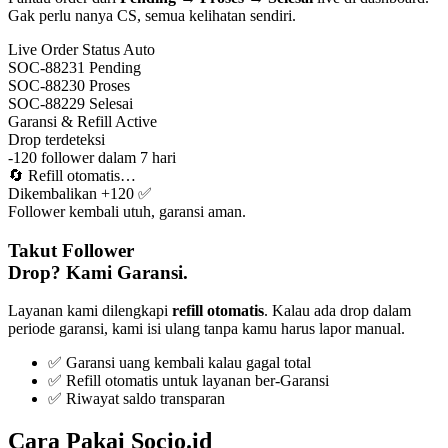
Gak perlu nanya CS, semua kelihatan sendiri.
Live Order Status
Auto
SOC-88231
Pending
SOC-88230
Proses
SOC-88229
Selesai
Garansi & Refill
Active
Drop terdeteksi
-120 follower dalam 7 hari
🔄
Refill otomatis…
Dikembalikan +120 ✅
Follower kembali utuh, garansi aman.
Takut Follower
Drop? Kami Garansi.
Layanan kami dilengkapi
refill otomatis
. Kalau ada drop dalam
periode garansi, kami isi ulang tanpa kamu harus lapor manual.
✅ Garansi uang kembali kalau gagal total
✅ Refill otomatis untuk layanan ber-Garansi
✅ Riwayat saldo transparan
Cara Pakai Socio.id