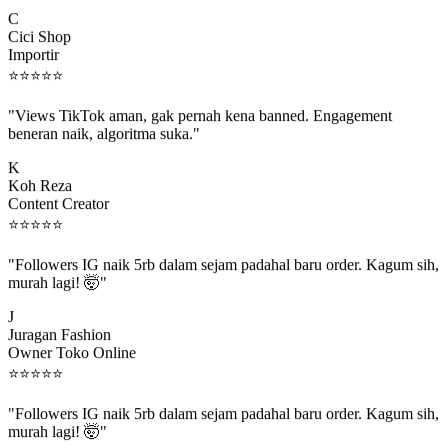
C
Cici Shop
Importir
⭐
⭐
⭐
⭐
⭐
"Views TikTok aman, gak pernah kena banned. Engagement
beneran naik, algoritma suka."
K
Koh Reza
Content Creator
⭐
⭐
⭐
⭐
⭐
"Followers IG naik 5rb dalam sejam padahal baru order. Kagum sih,
murah lagi! 🤯"
J
Juragan Fashion
Owner Toko Online
⭐
⭐
⭐
⭐
⭐
"Followers IG naik 5rb dalam sejam padahal baru order. Kagum sih,
murah lagi! 🤯"