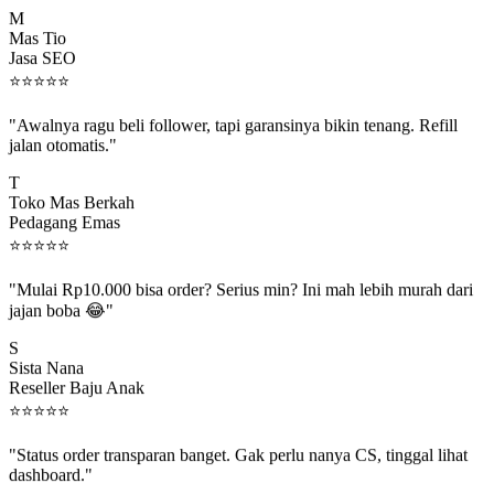
M
Mas Tio
Jasa SEO
⭐
⭐
⭐
⭐
⭐
"Awalnya ragu beli follower, tapi garansinya bikin tenang. Refill
jalan otomatis."
T
Toko Mas Berkah
Pedagang Emas
⭐
⭐
⭐
⭐
⭐
"Mulai Rp10.000 bisa order? Serius min? Ini mah lebih murah dari
jajan boba 😂"
S
Sista Nana
Reseller Baju Anak
⭐
⭐
⭐
⭐
⭐
"Status order transparan banget. Gak perlu nanya CS, tinggal lihat
dashboard."