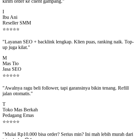
kirim order ke client gampang."
I
Ibu Ani
Reseller SMM
⭐
⭐
⭐
⭐
⭐
"Layanan SEO + backlink lengkap. Klien puas, ranking naik. Top-
up juga kilat."
M
Mas Tio
Jasa SEO
⭐
⭐
⭐
⭐
⭐
"Awalnya ragu beli follower, tapi garansinya bikin tenang. Refill
jalan otomatis."
T
Toko Mas Berkah
Pedagang Emas
⭐
⭐
⭐
⭐
⭐
"Mulai Rp10.000 bisa order? Serius min? Ini mah lebih murah dari