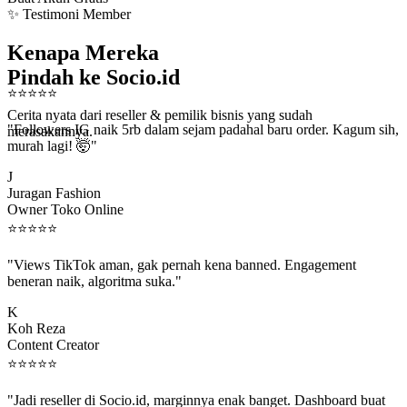
✨ Testimoni Member
Kenapa Mereka
Pindah ke Socio.id
⭐
⭐
⭐
⭐
⭐
Cerita nyata dari reseller & pemilik bisnis yang sudah
"Followers IG naik 5rb dalam sejam padahal baru order. Kagum sih,
merasakannya.
murah lagi! 🤯"
J
Juragan Fashion
Owner Toko Online
⭐
⭐
⭐
⭐
⭐
"Views TikTok aman, gak pernah kena banned. Engagement
beneran naik, algoritma suka."
K
Koh Reza
Content Creator
⭐
⭐
⭐
⭐
⭐
"Jadi reseller di Socio.id, marginnya enak banget. Dashboard buat
kirim order ke client gampang."