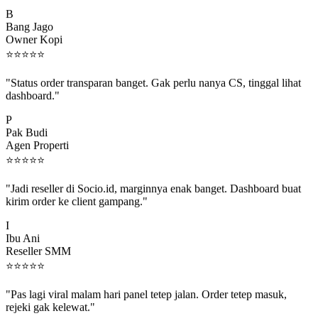
B
Bang Jago
Owner Kopi
⭐
⭐
⭐
⭐
⭐
"Status order transparan banget. Gak perlu nanya CS, tinggal lihat
dashboard."
P
Pak Budi
Agen Properti
⭐
⭐
⭐
⭐
⭐
"Jadi reseller di Socio.id, marginnya enak banget. Dashboard buat
kirim order ke client gampang."
I
Ibu Ani
Reseller SMM
⭐
⭐
⭐
⭐
⭐
"Pas lagi viral malam hari panel tetep jalan. Order tetep masuk,
rejeki gak kelewat."