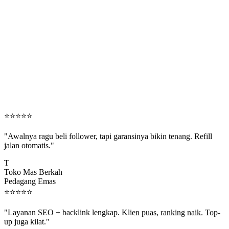
⭐
⭐
⭐
⭐
⭐
"Awalnya ragu beli follower, tapi garansinya bikin tenang. Refill
jalan otomatis."
T
Toko Mas Berkah
Pedagang Emas
⭐
⭐
⭐
⭐
⭐
"Layanan SEO + backlink lengkap. Klien puas, ranking naik. Top-
up juga kilat."