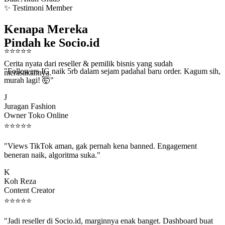
✨ Testimoni Member
Kenapa Mereka
Pindah ke Socio.id
⭐
⭐
⭐
⭐
⭐
Cerita nyata dari reseller & pemilik bisnis yang sudah
"Followers IG naik 5rb dalam sejam padahal baru order. Kagum sih,
merasakannya.
murah lagi! 🤯"
J
Juragan Fashion
Owner Toko Online
⭐
⭐
⭐
⭐
⭐
"Views TikTok aman, gak pernah kena banned. Engagement
beneran naik, algoritma suka."
K
Koh Reza
Content Creator
⭐
⭐
⭐
⭐
⭐
"Jadi reseller di Socio.id, marginnya enak banget. Dashboard buat
kirim order ke client gampang."