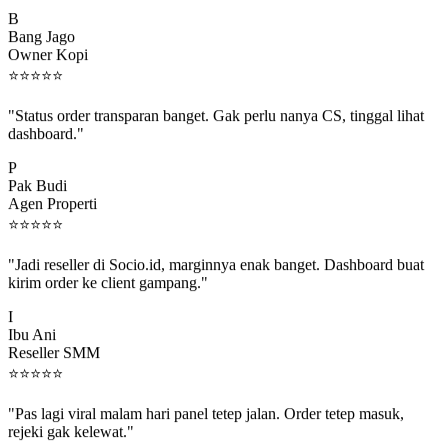
B
Bang Jago
Owner Kopi
⭐
⭐
⭐
⭐
⭐
"Status order transparan banget. Gak perlu nanya CS, tinggal lihat
dashboard."
P
Pak Budi
Agen Properti
⭐
⭐
⭐
⭐
⭐
"Jadi reseller di Socio.id, marginnya enak banget. Dashboard buat
kirim order ke client gampang."
I
Ibu Ani
Reseller SMM
⭐
⭐
⭐
⭐
⭐
"Pas lagi viral malam hari panel tetep jalan. Order tetep masuk,
rejeki gak kelewat."