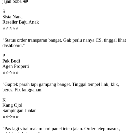
jajan boba 😂"
S
Sista Nana
Reseller Baju Anak
⭐
⭐
⭐
⭐
⭐
"Status order transparan banget. Gak perlu nanya CS, tinggal lihat
dashboard."
P
Pak Budi
Agen Properti
⭐
⭐
⭐
⭐
⭐
"Gaptek parah tapi gampang banget. Tinggal tempel link, klik,
beres. Fix langganan."
K
Kang Ojol
Sampingan Jualan
⭐
⭐
⭐
⭐
⭐
"Pas lagi viral malam hari panel tetep jalan. Order tetep masuk,