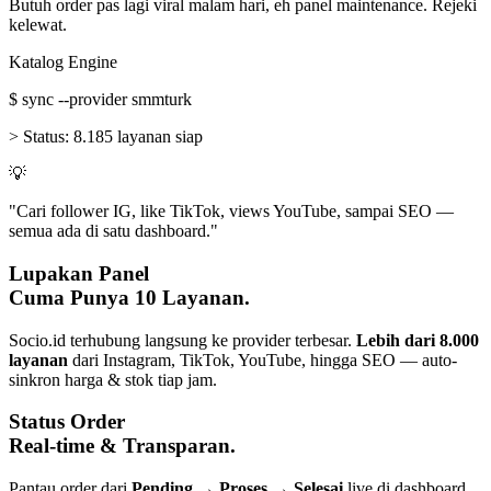
Butuh order pas lagi viral malam hari, eh panel maintenance. Rejeki
kelewat.
Katalog Engine
$
sync --provider smmturk
>
Status:
8.185 layanan siap
💡
"Cari follower IG, like TikTok, views YouTube, sampai SEO —
semua ada di satu dashboard."
Lupakan Panel
Cuma Punya 10 Layanan.
Socio.id terhubung langsung ke provider terbesar.
Lebih dari 8.000
layanan
dari Instagram, TikTok, YouTube, hingga SEO — auto-
sinkron harga & stok tiap jam.
Status Order
Real-time & Transparan.
Pantau order dari
Pending → Proses → Selesai
live di dashboard.