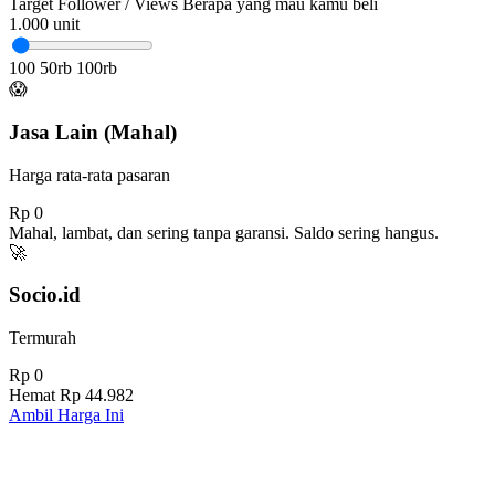
Target Follower / Views
Berapa yang mau kamu beli
1.000
unit
100
50rb
100rb
😱
Jasa Lain (Mahal)
Harga rata-rata pasaran
Rp 0
Mahal, lambat, dan sering tanpa garansi. Saldo sering hangus.
🚀
Socio.id
Termurah
Rp 0
Hemat
Rp 44.982
Ambil Harga Ini