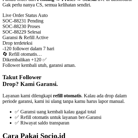
Gak perlu nanya CS, semua kelihatan sendiri.
Live Order Status
Auto
SOC-88231
Pending
SOC-88230
Proses
SOC-88229
Selesai
Garansi & Refill
Active
Drop terdeteksi
-120 follower dalam 7 hari
🔄
Refill otomatis…
Dikembalikan +120 ✅
Follower kembali utuh, garansi aman.
Takut Follower
Drop? Kami Garansi.
Layanan kami dilengkapi
refill otomatis
. Kalau ada drop dalam
periode garansi, kami isi ulang tanpa kamu harus lapor manual.
✅ Garansi uang kembali kalau gagal total
✅ Refill otomatis untuk layanan ber-Garansi
✅ Riwayat saldo transparan
Cara Pakai Socio.id