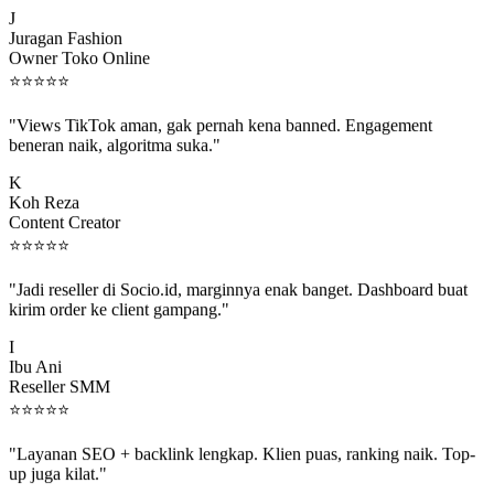
J
Juragan Fashion
Owner Toko Online
⭐
⭐
⭐
⭐
⭐
"Views TikTok aman, gak pernah kena banned. Engagement
beneran naik, algoritma suka."
K
Koh Reza
Content Creator
⭐
⭐
⭐
⭐
⭐
"Jadi reseller di Socio.id, marginnya enak banget. Dashboard buat
kirim order ke client gampang."
I
Ibu Ani
Reseller SMM
⭐
⭐
⭐
⭐
⭐
"Layanan SEO + backlink lengkap. Klien puas, ranking naik. Top-
up juga kilat."
M