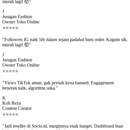
murah lagi! 🤯"
J
Juragan Fashion
Owner Toko Online
⭐
⭐
⭐
⭐
⭐
"Followers IG naik 5rb dalam sejam padahal baru order. Kagum sih,
murah lagi! 🤯"
J
Juragan Fashion
Owner Toko Online
⭐
⭐
⭐
⭐
⭐
"Views TikTok aman, gak pernah kena banned. Engagement
beneran naik, algoritma suka."
K
Koh Reza
Content Creator
⭐
⭐
⭐
⭐
⭐
"Jadi reseller di Socio.id, marginnya enak banget. Dashboard buat