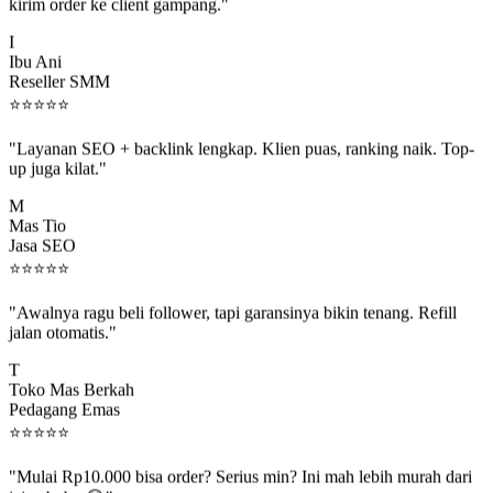
kirim order ke client gampang."
I
Ibu Ani
Reseller SMM
⭐
⭐
⭐
⭐
⭐
"Layanan SEO + backlink lengkap. Klien puas, ranking naik. Top-
up juga kilat."
M
Mas Tio
Jasa SEO
⭐
⭐
⭐
⭐
⭐
"Awalnya ragu beli follower, tapi garansinya bikin tenang. Refill
jalan otomatis."
T
Toko Mas Berkah
Pedagang Emas
⭐
⭐
⭐
⭐
⭐
"Mulai Rp10.000 bisa order? Serius min? Ini mah lebih murah dari