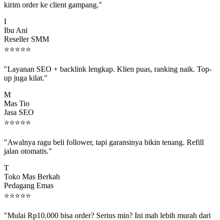
I
Ibu Ani
Reseller SMM
⭐
⭐
⭐
⭐
⭐
"Layanan SEO + backlink lengkap. Klien puas, ranking naik. Top-
up juga kilat."
M
Mas Tio
Jasa SEO
⭐
⭐
⭐
⭐
⭐
"Awalnya ragu beli follower, tapi garansinya bikin tenang. Refill
jalan otomatis."
T
Toko Mas Berkah
Pedagang Emas
⭐
⭐
⭐
⭐
⭐
"Mulai Rp10.000 bisa order? Serius min? Ini mah lebih murah dari
jajan boba 😂"