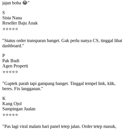
S
Sista Nana
Reseller Baju Anak
⭐
⭐
⭐
⭐
⭐
"Status order transparan banget. Gak perlu nanya CS, tinggal lihat
dashboard."
P
Pak Budi
Agen Properti
⭐
⭐
⭐
⭐
⭐
"Gaptek parah tapi gampang banget. Tinggal tempel link, klik,
beres. Fix langganan."
K
Kang Ojol
Sampingan Jualan
⭐
⭐
⭐
⭐
⭐
"Pas lagi viral malam hari panel tetep jalan. Order tetep masuk,
rejeki gak kelewat."