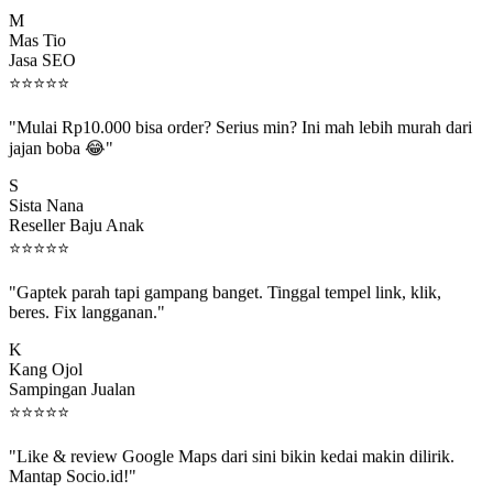
M
Mas Tio
Jasa SEO
⭐
⭐
⭐
⭐
⭐
"Mulai Rp10.000 bisa order? Serius min? Ini mah lebih murah dari
jajan boba 😂"
S
Sista Nana
Reseller Baju Anak
⭐
⭐
⭐
⭐
⭐
"Gaptek parah tapi gampang banget. Tinggal tempel link, klik,
beres. Fix langganan."
K
Kang Ojol
Sampingan Jualan
⭐
⭐
⭐
⭐
⭐
"Like & review Google Maps dari sini bikin kedai makin dilirik.
Mantap Socio.id!"