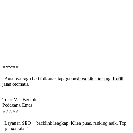
⭐
⭐
⭐
⭐
⭐
"Awalnya ragu beli follower, tapi garansinya bikin tenang. Refill
jalan otomatis."
T
Toko Mas Berkah
Pedagang Emas
⭐
⭐
⭐
⭐
⭐
"Layanan SEO + backlink lengkap. Klien puas, ranking naik. Top-
up juga kilat."