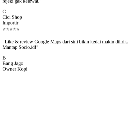
rejeki gak kelewat."
C
Cici Shop
Importir
⭐
⭐
⭐
⭐
⭐
"Like & review Google Maps dari sini bikin kedai makin dilirik.
Mantap Socio.id!"
B
Bang Jago
Owner Kopi