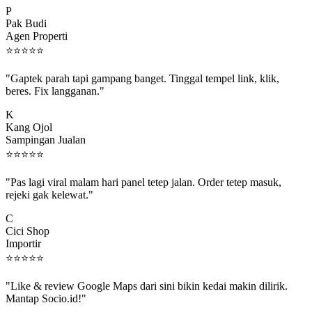
Pak Budi
Agen Properti
⭐
⭐
⭐
⭐
⭐
"Gaptek parah tapi gampang banget. Tinggal tempel link, klik,
beres. Fix langganan."
K
Kang Ojol
Sampingan Jualan
⭐
⭐
⭐
⭐
⭐
"Pas lagi viral malam hari panel tetep jalan. Order tetep masuk,
rejeki gak kelewat."
C
Cici Shop
Importir
⭐
⭐
⭐
⭐
⭐
"Like & review Google Maps dari sini bikin kedai makin dilirik.
Mantap Socio.id!"
B