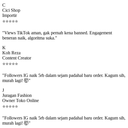
C
Cici Shop
Importir
⭐
⭐
⭐
⭐
⭐
"Views TikTok aman, gak pernah kena banned. Engagement
beneran naik, algoritma suka."
K
Koh Reza
Content Creator
⭐
⭐
⭐
⭐
⭐
"Followers IG naik 5rb dalam sejam padahal baru order. Kagum sih,
murah lagi! 🤯"
J
Juragan Fashion
Owner Toko Online
⭐
⭐
⭐
⭐
⭐
"Followers IG naik 5rb dalam sejam padahal baru order. Kagum sih,
murah lagi! 🤯"