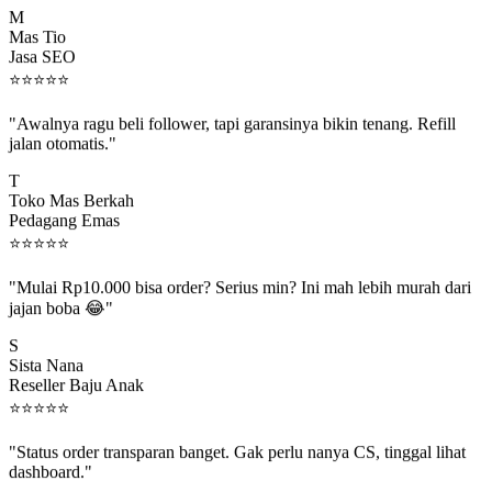
Mas Tio
Jasa SEO
⭐
⭐
⭐
⭐
⭐
"Awalnya ragu beli follower, tapi garansinya bikin tenang. Refill
jalan otomatis."
T
Toko Mas Berkah
Pedagang Emas
⭐
⭐
⭐
⭐
⭐
"Mulai Rp10.000 bisa order? Serius min? Ini mah lebih murah dari
jajan boba 😂"
S
Sista Nana
Reseller Baju Anak
⭐
⭐
⭐
⭐
⭐
"Status order transparan banget. Gak perlu nanya CS, tinggal lihat
dashboard."
P