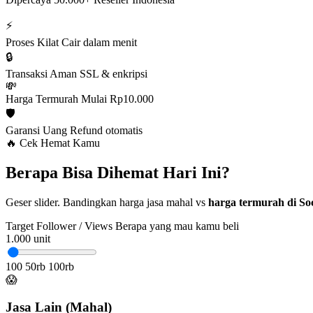
⚡
Proses Kilat
Cair dalam menit
🔒
Transaksi Aman
SSL & enkripsi
💸
Harga Termurah
Mulai Rp10.000
🛡️
Garansi Uang
Refund otomatis
🔥 Cek Hemat Kamu
Berapa Bisa Dihemat Hari Ini?
Geser slider. Bandingkan harga jasa mahal vs
harga termurah di Soc
Target Follower / Views
Berapa yang mau kamu beli
1.000
unit
100
50rb
100rb
😱
Jasa Lain (Mahal)