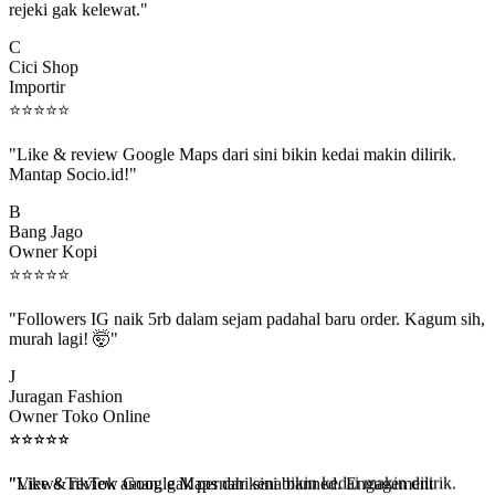
C
Cici Shop
Importir
⭐
⭐
⭐
⭐
⭐
"Like & review Google Maps dari sini bikin kedai makin dilirik.
Mantap Socio.id!"
B
Bang Jago
Owner Kopi
⭐
⭐
⭐
⭐
⭐
"Followers IG naik 5rb dalam sejam padahal baru order. Kagum sih,
murah lagi! 🤯"
J
Juragan Fashion
Owner Toko Online
⭐
⭐
⭐
⭐
⭐
⭐
⭐
⭐
⭐
⭐
"Views TikTok aman, gak pernah kena banned. Engagement
beneran naik, algoritma suka."