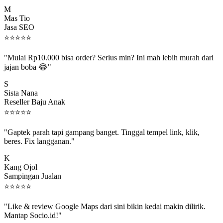
M
Mas Tio
Jasa SEO
⭐
⭐
⭐
⭐
⭐
"Mulai Rp10.000 bisa order? Serius min? Ini mah lebih murah dari
jajan boba 😂"
S
Sista Nana
Reseller Baju Anak
⭐
⭐
⭐
⭐
⭐
"Gaptek parah tapi gampang banget. Tinggal tempel link, klik,
beres. Fix langganan."
K
Kang Ojol
Sampingan Jualan
⭐
⭐
⭐
⭐
⭐
"Like & review Google Maps dari sini bikin kedai makin dilirik.
Mantap Socio.id!"