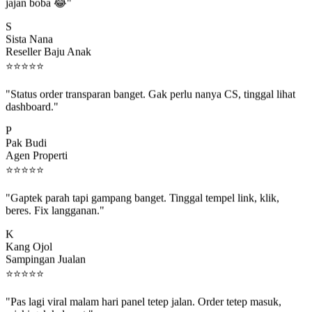
jajan boba 😂"
S
Sista Nana
Reseller Baju Anak
⭐
⭐
⭐
⭐
⭐
"Status order transparan banget. Gak perlu nanya CS, tinggal lihat
dashboard."
P
Pak Budi
Agen Properti
⭐
⭐
⭐
⭐
⭐
"Gaptek parah tapi gampang banget. Tinggal tempel link, klik,
beres. Fix langganan."
K
Kang Ojol
Sampingan Jualan
⭐
⭐
⭐
⭐
⭐
"Pas lagi viral malam hari panel tetep jalan. Order tetep masuk,