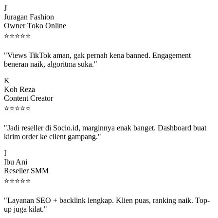
J
Juragan Fashion
Owner Toko Online
⭐
⭐
⭐
⭐
⭐
"Views TikTok aman, gak pernah kena banned. Engagement
beneran naik, algoritma suka."
K
Koh Reza
Content Creator
⭐
⭐
⭐
⭐
⭐
"Jadi reseller di Socio.id, marginnya enak banget. Dashboard buat
kirim order ke client gampang."
I
Ibu Ani
Reseller SMM
⭐
⭐
⭐
⭐
⭐
"Layanan SEO + backlink lengkap. Klien puas, ranking naik. Top-
up juga kilat."
M