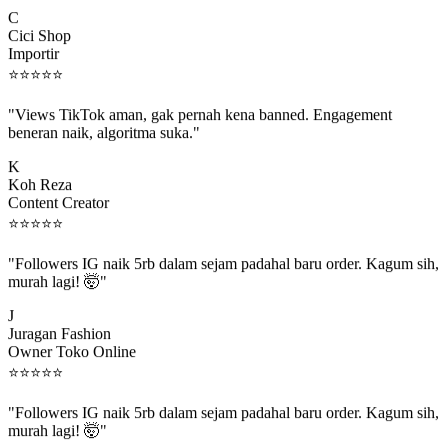
C
Cici Shop
Importir
⭐
⭐
⭐
⭐
⭐
"Views TikTok aman, gak pernah kena banned. Engagement
beneran naik, algoritma suka."
K
Koh Reza
Content Creator
⭐
⭐
⭐
⭐
⭐
"Followers IG naik 5rb dalam sejam padahal baru order. Kagum sih,
murah lagi! 🤯"
J
Juragan Fashion
Owner Toko Online
⭐
⭐
⭐
⭐
⭐
"Followers IG naik 5rb dalam sejam padahal baru order. Kagum sih,
murah lagi! 🤯"