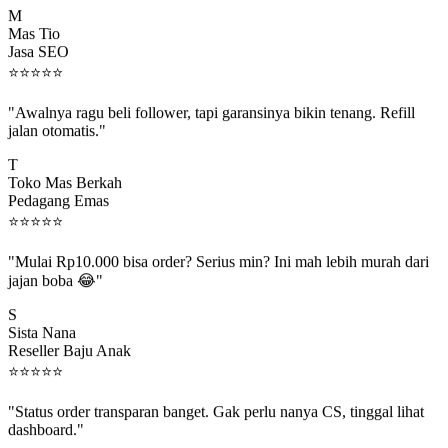
Mas Tio
Jasa SEO
⭐
⭐
⭐
⭐
⭐
"Awalnya ragu beli follower, tapi garansinya bikin tenang. Refill
jalan otomatis."
T
Toko Mas Berkah
Pedagang Emas
⭐
⭐
⭐
⭐
⭐
"Mulai Rp10.000 bisa order? Serius min? Ini mah lebih murah dari
jajan boba 😂"
S
Sista Nana
Reseller Baju Anak
⭐
⭐
⭐
⭐
⭐
"Status order transparan banget. Gak perlu nanya CS, tinggal lihat
dashboard."
P