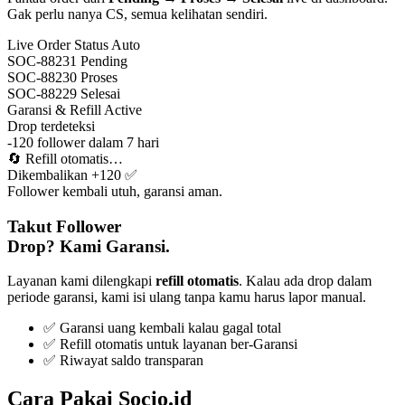
Gak perlu nanya CS, semua kelihatan sendiri.
Live Order Status
Auto
SOC-88231
Pending
SOC-88230
Proses
SOC-88229
Selesai
Garansi & Refill
Active
Drop terdeteksi
-120 follower dalam 7 hari
🔄
Refill otomatis…
Dikembalikan +120 ✅
Follower kembali utuh, garansi aman.
Takut Follower
Drop? Kami Garansi.
Layanan kami dilengkapi
refill otomatis
. Kalau ada drop dalam
periode garansi, kami isi ulang tanpa kamu harus lapor manual.
✅ Garansi uang kembali kalau gagal total
✅ Refill otomatis untuk layanan ber-Garansi
✅ Riwayat saldo transparan
Cara Pakai Socio.id