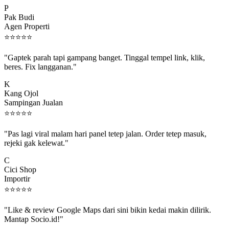
Pak Budi
Agen Properti
⭐
⭐
⭐
⭐
⭐
"Gaptek parah tapi gampang banget. Tinggal tempel link, klik,
beres. Fix langganan."
K
Kang Ojol
Sampingan Jualan
⭐
⭐
⭐
⭐
⭐
"Pas lagi viral malam hari panel tetep jalan. Order tetep masuk,
rejeki gak kelewat."
C
Cici Shop
Importir
⭐
⭐
⭐
⭐
⭐
"Like & review Google Maps dari sini bikin kedai makin dilirik.
Mantap Socio.id!"
B