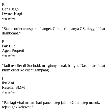
B
Bang Jago
Owner Kopi
⭐
⭐
⭐
⭐
⭐
"Status order transparan banget. Gak perlu nanya CS, tinggal lihat
dashboard."
P
Pak Budi
Agen Properti
⭐
⭐
⭐
⭐
⭐
"Jadi reseller di Socio.id, marginnya enak banget. Dashboard buat
kirim order ke client gampang."
I
Ibu Ani
Reseller SMM
⭐
⭐
⭐
⭐
⭐
"Pas lagi viral malam hari panel tetep jalan. Order tetep masuk,
rejeki gak kelewat."