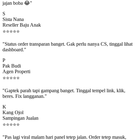
S
Sista Nana
Reseller Baju Anak
⭐
⭐
⭐
⭐
⭐
"Status order transparan banget. Gak perlu nanya CS, tinggal lihat
dashboard."
P
Pak Budi
Agen Properti
⭐
⭐
⭐
⭐
⭐
"Gaptek parah tapi gampang banget. Tinggal tempel link, klik,
beres. Fix langganan."
K
Kang Ojol
Sampingan Jualan
⭐
⭐
⭐
⭐
⭐
"Pas lagi viral malam hari panel tetep jalan. Order tetep masuk,
rejeki gak kelewat."