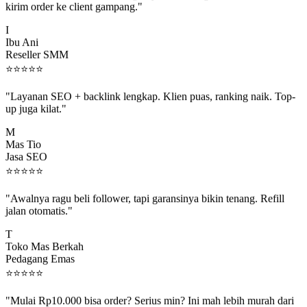
I
Ibu Ani
Reseller SMM
⭐
⭐
⭐
⭐
⭐
"Layanan SEO + backlink lengkap. Klien puas, ranking naik. Top-
up juga kilat."
M
Mas Tio
Jasa SEO
⭐
⭐
⭐
⭐
⭐
"Awalnya ragu beli follower, tapi garansinya bikin tenang. Refill
jalan otomatis."
T
Toko Mas Berkah
Pedagang Emas
⭐
⭐
⭐
⭐
⭐
"Mulai Rp10.000 bisa order? Serius min? Ini mah lebih murah dari
jajan boba 😂"