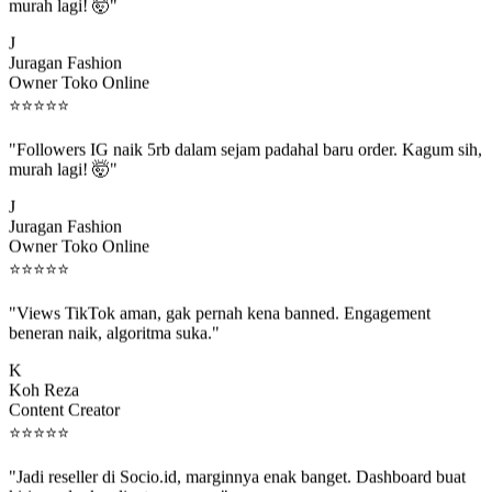
murah lagi! 🤯"
J
Juragan Fashion
Owner Toko Online
⭐
⭐
⭐
⭐
⭐
"Followers IG naik 5rb dalam sejam padahal baru order. Kagum sih,
murah lagi! 🤯"
J
Juragan Fashion
Owner Toko Online
⭐
⭐
⭐
⭐
⭐
"Views TikTok aman, gak pernah kena banned. Engagement
beneran naik, algoritma suka."
K
Koh Reza
Content Creator
⭐
⭐
⭐
⭐
⭐
"Jadi reseller di Socio.id, marginnya enak banget. Dashboard buat