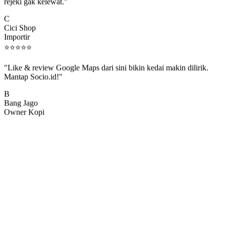
rejeki gak kelewat."
C
Cici Shop
Importir
⭐
⭐
⭐
⭐
⭐
"Like & review Google Maps dari sini bikin kedai makin dilirik.
Mantap Socio.id!"
B
Bang Jago
Owner Kopi