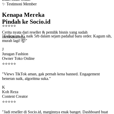
✨ Testimoni Member
Kenapa Mereka
Pindah ke Socio.id
⭐
⭐
⭐
⭐
⭐
Cerita nyata dari reseller & pemilik bisnis yang sudah
"Followers IG naik 5rb dalam sejam padahal baru order. Kagum sih,
merasakannya.
murah lagi! 🤯"
J
Juragan Fashion
Owner Toko Online
⭐
⭐
⭐
⭐
⭐
"Views TikTok aman, gak pernah kena banned. Engagement
beneran naik, algoritma suka."
K
Koh Reza
Content Creator
⭐
⭐
⭐
⭐
⭐
"Jadi reseller di Socio.id, marginnya enak banget. Dashboard buat
kirim order ke client gampang."