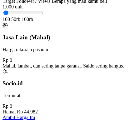
Target Follower / Views
Berapa yang mau kamu beli
1.000
unit
100
50rb
100rb
😱
Jasa Lain (Mahal)
Harga rata-rata pasaran
Rp 0
Mahal, lambat, dan sering tanpa garansi. Saldo sering hangus.
🚀
Socio.id
Termurah
Rp 0
Hemat
Rp 44.982
Ambil Harga Ini