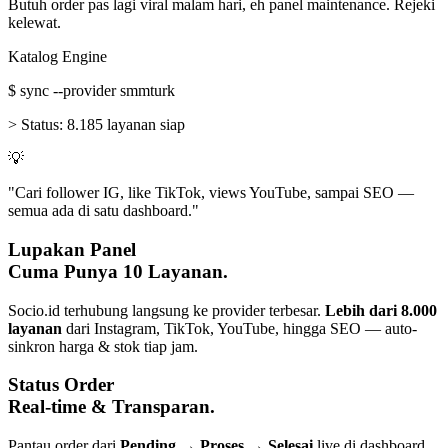
Butuh order pas lagi viral malam hari, eh panel maintenance. Rejeki
kelewat.
Katalog Engine
$
sync --provider smmturk
>
Status:
8.185 layanan siap
💡
"Cari follower IG, like TikTok, views YouTube, sampai SEO —
semua ada di satu dashboard."
Lupakan Panel
Cuma Punya 10 Layanan.
Socio.id terhubung langsung ke provider terbesar.
Lebih dari 8.000
layanan
dari Instagram, TikTok, YouTube, hingga SEO — auto-
sinkron harga & stok tiap jam.
Status Order
Real-time & Transparan.
Pantau order dari
Pending → Proses → Selesai
live di dashboard.