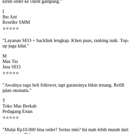
kirim order ke client gampang."
I
Ibu Ani
Reseller SMM
⭐
⭐
⭐
⭐
⭐
"Layanan SEO + backlink lengkap. Klien puas, ranking naik. Top-
up juga kilat."
M
Mas Tio
Jasa SEO
⭐
⭐
⭐
⭐
⭐
"Awalnya ragu beli follower, tapi garansinya bikin tenang. Refill
jalan otomatis."
T
Toko Mas Berkah
Pedagang Emas
⭐
⭐
⭐
⭐
⭐
"Mulai Rp10.000 bisa order? Serius min? Ini mah lebih murah dari