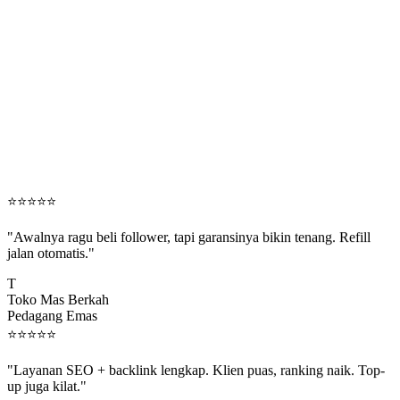
⭐
⭐
⭐
⭐
⭐
"Awalnya ragu beli follower, tapi garansinya bikin tenang. Refill
jalan otomatis."
T
Toko Mas Berkah
Pedagang Emas
⭐
⭐
⭐
⭐
⭐
"Layanan SEO + backlink lengkap. Klien puas, ranking naik. Top-
up juga kilat."