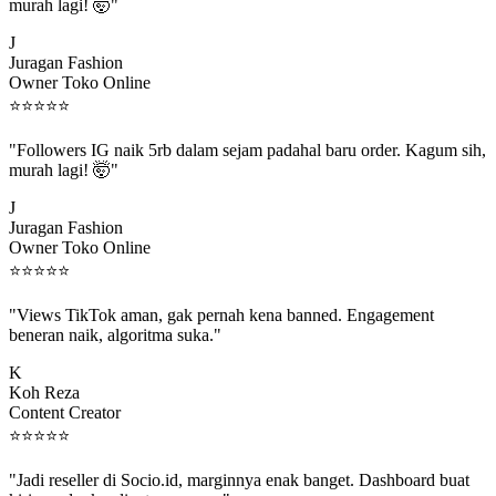
murah lagi! 🤯"
J
Juragan Fashion
Owner Toko Online
⭐
⭐
⭐
⭐
⭐
"Followers IG naik 5rb dalam sejam padahal baru order. Kagum sih,
murah lagi! 🤯"
J
Juragan Fashion
Owner Toko Online
⭐
⭐
⭐
⭐
⭐
"Views TikTok aman, gak pernah kena banned. Engagement
beneran naik, algoritma suka."
K
Koh Reza
Content Creator
⭐
⭐
⭐
⭐
⭐
"Jadi reseller di Socio.id, marginnya enak banget. Dashboard buat