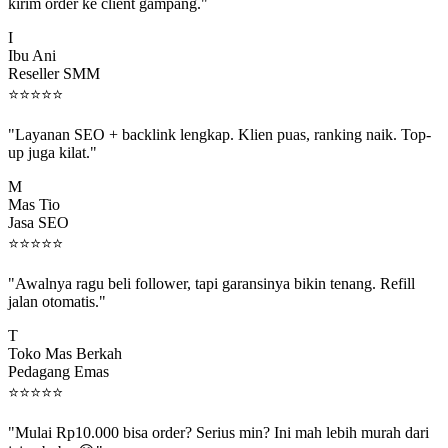
kirim order ke client gampang."
I
Ibu Ani
Reseller SMM
⭐
⭐
⭐
⭐
⭐
"Layanan SEO + backlink lengkap. Klien puas, ranking naik. Top-
up juga kilat."
M
Mas Tio
Jasa SEO
⭐
⭐
⭐
⭐
⭐
"Awalnya ragu beli follower, tapi garansinya bikin tenang. Refill
jalan otomatis."
T
Toko Mas Berkah
Pedagang Emas
⭐
⭐
⭐
⭐
⭐
"Mulai Rp10.000 bisa order? Serius min? Ini mah lebih murah dari