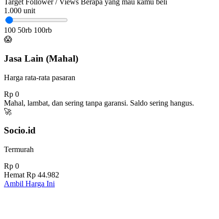
Target Follower / Views
Berapa yang mau kamu beli
1.000
unit
100
50rb
100rb
😱
Jasa Lain (Mahal)
Harga rata-rata pasaran
Rp 0
Mahal, lambat, dan sering tanpa garansi. Saldo sering hangus.
🚀
Socio.id
Termurah
Rp 0
Hemat
Rp 44.982
Ambil Harga Ini