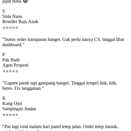
jajan boba 😂"
S
Sista Nana
Reseller Baju Anak
⭐
⭐
⭐
⭐
⭐
"Status order transparan banget. Gak perlu nanya CS, tinggal lihat
dashboard."
P
Pak Budi
Agen Properti
⭐
⭐
⭐
⭐
⭐
"Gaptek parah tapi gampang banget. Tinggal tempel link, klik,
beres. Fix langganan."
K
Kang Ojol
Sampingan Jualan
⭐
⭐
⭐
⭐
⭐
"Pas lagi viral malam hari panel tetep jalan. Order tetep masuk,