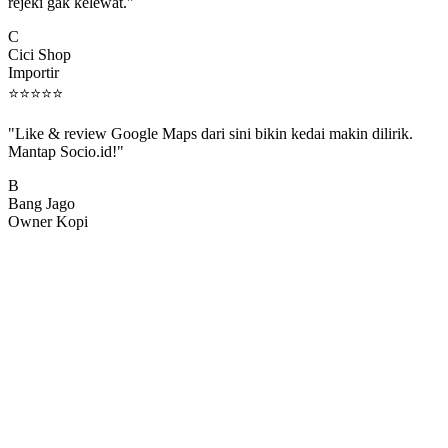
rejeki gak kelewat."
C
Cici Shop
Importir
⭐
⭐
⭐
⭐
⭐
"Like & review Google Maps dari sini bikin kedai makin dilirik.
Mantap Socio.id!"
B
Bang Jago
Owner Kopi