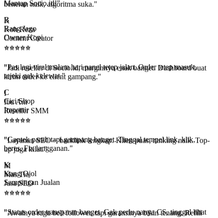
"Like & review Google Maps dari sini bikin kedai makin dilirik.
Mantap Socio.id!"
K
Koh Reza
B
Content Creator
Bang Jago
⭐
⭐
⭐
⭐
⭐
Owner Kopi
⭐
⭐
⭐
⭐
⭐
"Jadi reseller di Socio.id, marginnya enak banget. Dashboard buat
kirim order ke client gampang."
"Pas lagi viral malam hari panel tetep jalan. Order tetep masuk,
rejeki gak kelewat."
I
Ibu Ani
C
Reseller SMM
Cici Shop
⭐
⭐
⭐
⭐
⭐
Importir
⭐
⭐
⭐
⭐
⭐
"Layanan SEO + backlink lengkap. Klien puas, ranking naik. Top-
up juga kilat."
"Gaptek parah tapi gampang banget. Tinggal tempel link, klik,
beres. Fix langganan."
M
Mas Tio
K
Jasa SEO
Kang Ojol
⭐
⭐
⭐
⭐
⭐
Sampingan Jualan
⭐
⭐
⭐
⭐
⭐
"Awalnya ragu beli follower, tapi garansinya bikin tenang. Refill
jalan otomatis."
"Status order transparan banget. Gak perlu nanya CS, tinggal lihat