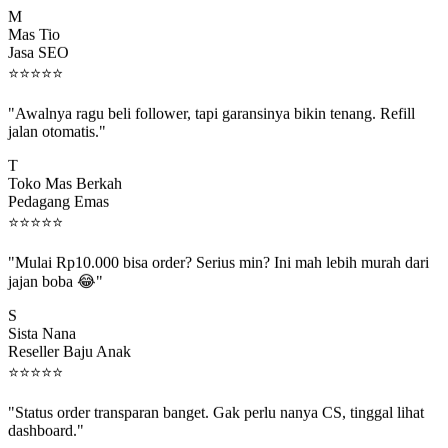
M
Mas Tio
Jasa SEO
⭐
⭐
⭐
⭐
⭐
"Awalnya ragu beli follower, tapi garansinya bikin tenang. Refill
jalan otomatis."
T
Toko Mas Berkah
Pedagang Emas
⭐
⭐
⭐
⭐
⭐
"Mulai Rp10.000 bisa order? Serius min? Ini mah lebih murah dari
jajan boba 😂"
S
Sista Nana
Reseller Baju Anak
⭐
⭐
⭐
⭐
⭐
"Status order transparan banget. Gak perlu nanya CS, tinggal lihat
dashboard."