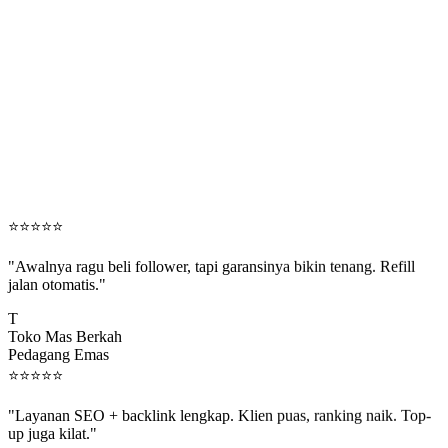
⭐
⭐
⭐
⭐
⭐
"Awalnya ragu beli follower, tapi garansinya bikin tenang. Refill
jalan otomatis."
T
Toko Mas Berkah
Pedagang Emas
⭐
⭐
⭐
⭐
⭐
"Layanan SEO + backlink lengkap. Klien puas, ranking naik. Top-
up juga kilat."