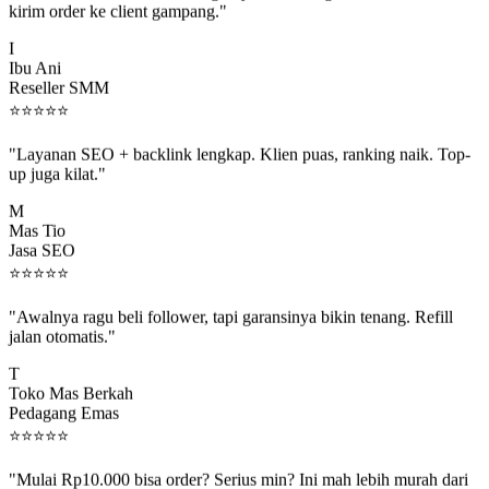
I
Ibu Ani
Reseller SMM
⭐
⭐
⭐
⭐
⭐
"Layanan SEO + backlink lengkap. Klien puas, ranking naik. Top-
up juga kilat."
M
Mas Tio
Jasa SEO
⭐
⭐
⭐
⭐
⭐
"Awalnya ragu beli follower, tapi garansinya bikin tenang. Refill
jalan otomatis."
T
Toko Mas Berkah
Pedagang Emas
⭐
⭐
⭐
⭐
⭐
"Mulai Rp10.000 bisa order? Serius min? Ini mah lebih murah dari
jajan boba 😂"