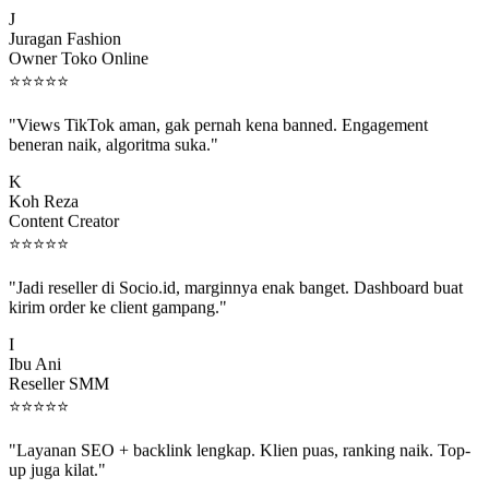
J
Juragan Fashion
Owner Toko Online
⭐
⭐
⭐
⭐
⭐
"Views TikTok aman, gak pernah kena banned. Engagement
beneran naik, algoritma suka."
K
Koh Reza
Content Creator
⭐
⭐
⭐
⭐
⭐
"Jadi reseller di Socio.id, marginnya enak banget. Dashboard buat
kirim order ke client gampang."
I
Ibu Ani
Reseller SMM
⭐
⭐
⭐
⭐
⭐
"Layanan SEO + backlink lengkap. Klien puas, ranking naik. Top-
up juga kilat."