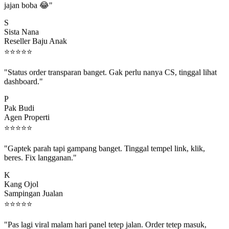
S
Sista Nana
Reseller Baju Anak
⭐
⭐
⭐
⭐
⭐
"Status order transparan banget. Gak perlu nanya CS, tinggal lihat
dashboard."
P
Pak Budi
Agen Properti
⭐
⭐
⭐
⭐
⭐
"Gaptek parah tapi gampang banget. Tinggal tempel link, klik,
beres. Fix langganan."
K
Kang Ojol
Sampingan Jualan
⭐
⭐
⭐
⭐
⭐
"Pas lagi viral malam hari panel tetep jalan. Order tetep masuk,
rejeki gak kelewat."