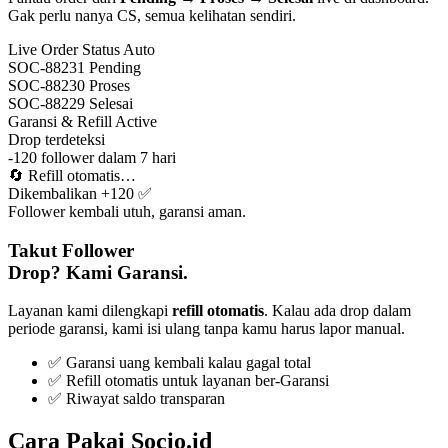
Gak perlu nanya CS, semua kelihatan sendiri.
Live Order Status
Auto
SOC-88231
Pending
SOC-88230
Proses
SOC-88229
Selesai
Garansi & Refill
Active
Drop terdeteksi
-120 follower dalam 7 hari
🔄
Refill otomatis…
Dikembalikan +120 ✅
Follower kembali utuh, garansi aman.
Takut Follower
Drop? Kami Garansi.
Layanan kami dilengkapi
refill otomatis
. Kalau ada drop dalam
periode garansi, kami isi ulang tanpa kamu harus lapor manual.
✅ Garansi uang kembali kalau gagal total
✅ Refill otomatis untuk layanan ber-Garansi
✅ Riwayat saldo transparan
Cara Pakai Socio.id