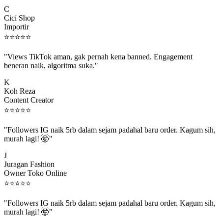
C
Cici Shop
Importir
⭐
⭐
⭐
⭐
⭐
"Views TikTok aman, gak pernah kena banned. Engagement
beneran naik, algoritma suka."
K
Koh Reza
Content Creator
⭐
⭐
⭐
⭐
⭐
"Followers IG naik 5rb dalam sejam padahal baru order. Kagum sih,
murah lagi! 🤯"
J
Juragan Fashion
Owner Toko Online
⭐
⭐
⭐
⭐
⭐
"Followers IG naik 5rb dalam sejam padahal baru order. Kagum sih,
murah lagi! 🤯"