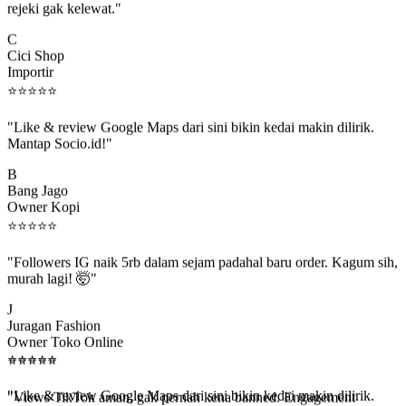
C
Cici Shop
Importir
⭐
⭐
⭐
⭐
⭐
"Like & review Google Maps dari sini bikin kedai makin dilirik.
Mantap Socio.id!"
B
Bang Jago
Owner Kopi
⭐
⭐
⭐
⭐
⭐
"Followers IG naik 5rb dalam sejam padahal baru order. Kagum sih,
murah lagi! 🤯"
J
Juragan Fashion
Owner Toko Online
⭐
⭐
⭐
⭐
⭐
⭐
⭐
⭐
⭐
⭐
"Views TikTok aman, gak pernah kena banned. Engagement
beneran naik, algoritma suka."