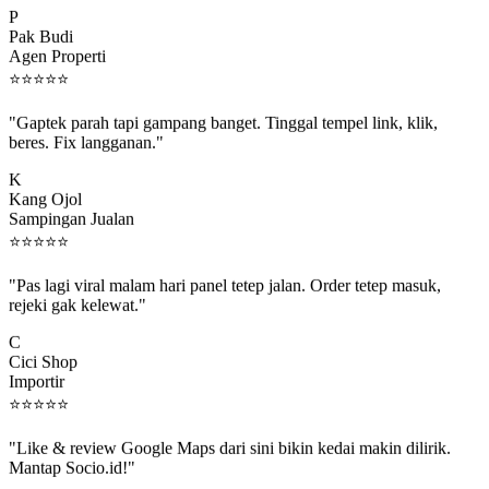
Pak Budi
Agen Properti
⭐
⭐
⭐
⭐
⭐
"Gaptek parah tapi gampang banget. Tinggal tempel link, klik,
beres. Fix langganan."
K
Kang Ojol
Sampingan Jualan
⭐
⭐
⭐
⭐
⭐
"Pas lagi viral malam hari panel tetep jalan. Order tetep masuk,
rejeki gak kelewat."
C
Cici Shop
Importir
⭐
⭐
⭐
⭐
⭐
"Like & review Google Maps dari sini bikin kedai makin dilirik.
Mantap Socio.id!"
B