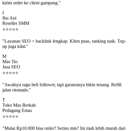
I
Ibu Ani
Reseller SMM
⭐
⭐
⭐
⭐
⭐
"Layanan SEO + backlink lengkap. Klien puas, ranking naik. Top-
up juga kilat."
M
Mas Tio
Jasa SEO
⭐
⭐
⭐
⭐
⭐
"Awalnya ragu beli follower, tapi garansinya bikin tenang. Refill
jalan otomatis."
T
Toko Mas Berkah
Pedagang Emas
⭐
⭐
⭐
⭐
⭐
"Mulai Rp10.000 bisa order? Serius min? Ini mah lebih murah dari
jajan boba 😂"