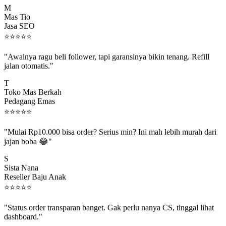
Mas Tio
Jasa SEO
⭐
⭐
⭐
⭐
⭐
"Awalnya ragu beli follower, tapi garansinya bikin tenang. Refill
jalan otomatis."
T
Toko Mas Berkah
Pedagang Emas
⭐
⭐
⭐
⭐
⭐
"Mulai Rp10.000 bisa order? Serius min? Ini mah lebih murah dari
jajan boba 😂"
S
Sista Nana
Reseller Baju Anak
⭐
⭐
⭐
⭐
⭐
"Status order transparan banget. Gak perlu nanya CS, tinggal lihat
dashboard."
P