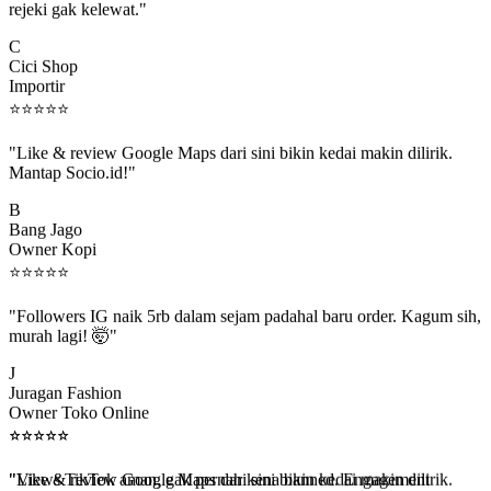
C
Cici Shop
Importir
⭐
⭐
⭐
⭐
⭐
"Like & review Google Maps dari sini bikin kedai makin dilirik.
Mantap Socio.id!"
B
Bang Jago
Owner Kopi
⭐
⭐
⭐
⭐
⭐
"Followers IG naik 5rb dalam sejam padahal baru order. Kagum sih,
murah lagi! 🤯"
J
Juragan Fashion
Owner Toko Online
⭐
⭐
⭐
⭐
⭐
⭐
⭐
⭐
⭐
⭐
"Views TikTok aman, gak pernah kena banned. Engagement
beneran naik, algoritma suka."