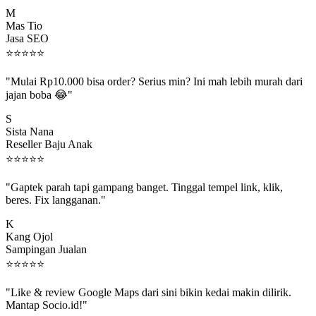
M
Mas Tio
Jasa SEO
⭐
⭐
⭐
⭐
⭐
"Mulai Rp10.000 bisa order? Serius min? Ini mah lebih murah dari
jajan boba 😂"
S
Sista Nana
Reseller Baju Anak
⭐
⭐
⭐
⭐
⭐
"Gaptek parah tapi gampang banget. Tinggal tempel link, klik,
beres. Fix langganan."
K
Kang Ojol
Sampingan Jualan
⭐
⭐
⭐
⭐
⭐
"Like & review Google Maps dari sini bikin kedai makin dilirik.
Mantap Socio.id!"