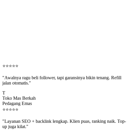
⭐
⭐
⭐
⭐
⭐
"Awalnya ragu beli follower, tapi garansinya bikin tenang. Refill
jalan otomatis."
T
Toko Mas Berkah
Pedagang Emas
⭐
⭐
⭐
⭐
⭐
"Layanan SEO + backlink lengkap. Klien puas, ranking naik. Top-
up juga kilat."