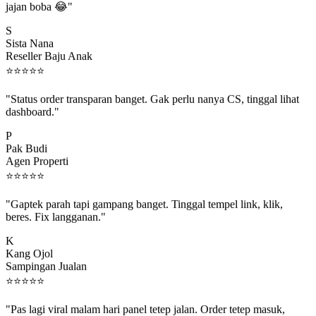
S
Sista Nana
Reseller Baju Anak
⭐
⭐
⭐
⭐
⭐
"Status order transparan banget. Gak perlu nanya CS, tinggal lihat
dashboard."
P
Pak Budi
Agen Properti
⭐
⭐
⭐
⭐
⭐
"Gaptek parah tapi gampang banget. Tinggal tempel link, klik,
beres. Fix langganan."
K
Kang Ojol
Sampingan Jualan
⭐
⭐
⭐
⭐
⭐
"Pas lagi viral malam hari panel tetep jalan. Order tetep masuk,
rejeki gak kelewat."