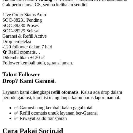
Gak perlu nanya CS, semua kelihatan sendiri.
Live Order Status
Auto
SOC-88231
Pending
SOC-88230
Proses
SOC-88229
Selesai
Garansi & Refill
Active
Drop terdeteksi
-120 follower dalam 7 hari
🔄
Refill otomatis…
Dikembalikan +120 ✅
Follower kembali utuh, garansi aman.
Takut Follower
Drop? Kami Garansi.
Layanan kami dilengkapi
refill otomatis
. Kalau ada drop dalam
periode garansi, kami isi ulang tanpa kamu harus lapor manual.
✅ Garansi uang kembali kalau gagal total
✅ Refill otomatis untuk layanan ber-Garansi
✅ Riwayat saldo transparan
Cara Pakai Socio.id