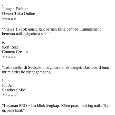
J
Juragan Fashion
Owner Toko Online
⭐
⭐
⭐
⭐
⭐
"Views TikTok aman, gak pernah kena banned. Engagement
beneran naik, algoritma suka."
K
Koh Reza
Content Creator
⭐
⭐
⭐
⭐
⭐
"Jadi reseller di Socio.id, marginnya enak banget. Dashboard buat
kirim order ke client gampang."
I
Ibu Ani
Reseller SMM
⭐
⭐
⭐
⭐
⭐
"Layanan SEO + backlink lengkap. Klien puas, ranking naik. Top-
up juga kilat."
M