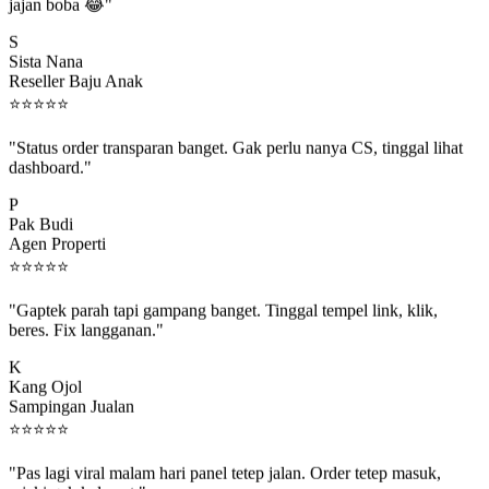
jajan boba 😂"
S
Sista Nana
Reseller Baju Anak
⭐
⭐
⭐
⭐
⭐
"Status order transparan banget. Gak perlu nanya CS, tinggal lihat
dashboard."
P
Pak Budi
Agen Properti
⭐
⭐
⭐
⭐
⭐
"Gaptek parah tapi gampang banget. Tinggal tempel link, klik,
beres. Fix langganan."
K
Kang Ojol
Sampingan Jualan
⭐
⭐
⭐
⭐
⭐
"Pas lagi viral malam hari panel tetep jalan. Order tetep masuk,