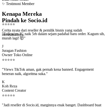
✨ Testimoni Member
Kenapa Mereka
Pindah ke Socio.id
⭐
⭐
⭐
⭐
⭐
Cerita nyata dari reseller & pemilik bisnis yang sudah
"Followers IG naik 5rb dalam sejam padahal baru order. Kagum sih,
merasakannya.
murah lagi! 🤯"
J
Juragan Fashion
Owner Toko Online
⭐
⭐
⭐
⭐
⭐
"Views TikTok aman, gak pernah kena banned. Engagement
beneran naik, algoritma suka."
K
Koh Reza
Content Creator
⭐
⭐
⭐
⭐
⭐
"Jadi reseller di Socio.id, marginnya enak banget. Dashboard buat
kirim order ke client gampang."