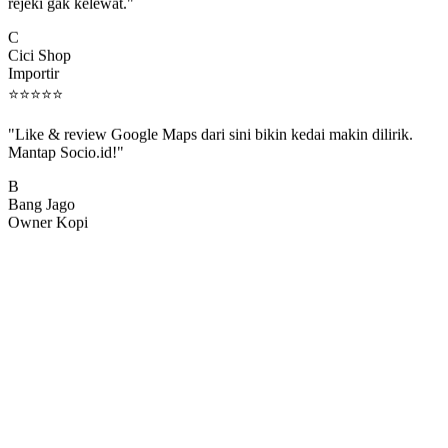
rejeki gak kelewat."
C
Cici Shop
Importir
⭐
⭐
⭐
⭐
⭐
"Like & review Google Maps dari sini bikin kedai makin dilirik.
Mantap Socio.id!"
B
Bang Jago
Owner Kopi