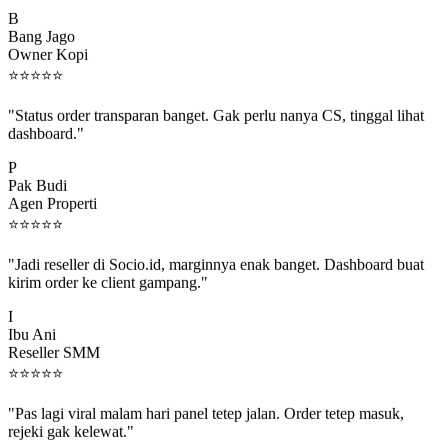
B
Bang Jago
Owner Kopi
⭐
⭐
⭐
⭐
⭐
"Status order transparan banget. Gak perlu nanya CS, tinggal lihat
dashboard."
P
Pak Budi
Agen Properti
⭐
⭐
⭐
⭐
⭐
"Jadi reseller di Socio.id, marginnya enak banget. Dashboard buat
kirim order ke client gampang."
I
Ibu Ani
Reseller SMM
⭐
⭐
⭐
⭐
⭐
"Pas lagi viral malam hari panel tetep jalan. Order tetep masuk,
rejeki gak kelewat."