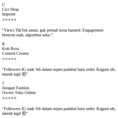
C
Cici Shop
Importir
⭐
⭐
⭐
⭐
⭐
"Views TikTok aman, gak pernah kena banned. Engagement
beneran naik, algoritma suka."
K
Koh Reza
Content Creator
⭐
⭐
⭐
⭐
⭐
"Followers IG naik 5rb dalam sejam padahal baru order. Kagum sih,
murah lagi! 🤯"
J
Juragan Fashion
Owner Toko Online
⭐
⭐
⭐
⭐
⭐
"Followers IG naik 5rb dalam sejam padahal baru order. Kagum sih,
murah lagi! 🤯"