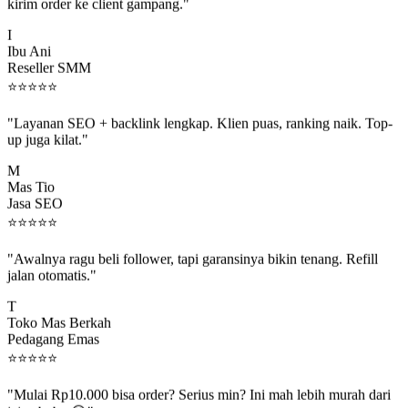
kirim order ke client gampang."
I
Ibu Ani
Reseller SMM
⭐
⭐
⭐
⭐
⭐
"Layanan SEO + backlink lengkap. Klien puas, ranking naik. Top-
up juga kilat."
M
Mas Tio
Jasa SEO
⭐
⭐
⭐
⭐
⭐
"Awalnya ragu beli follower, tapi garansinya bikin tenang. Refill
jalan otomatis."
T
Toko Mas Berkah
Pedagang Emas
⭐
⭐
⭐
⭐
⭐
"Mulai Rp10.000 bisa order? Serius min? Ini mah lebih murah dari