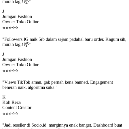
murah lagi! 🤯"
J
Juragan Fashion
Owner Toko Online
⭐
⭐
⭐
⭐
⭐
"Followers IG naik 5rb dalam sejam padahal baru order. Kagum sih,
murah lagi! 🤯"
J
Juragan Fashion
Owner Toko Online
⭐
⭐
⭐
⭐
⭐
"Views TikTok aman, gak pernah kena banned. Engagement
beneran naik, algoritma suka."
K
Koh Reza
Content Creator
⭐
⭐
⭐
⭐
⭐
"Jadi reseller di Socio.id, marginnya enak banget. Dashboard buat