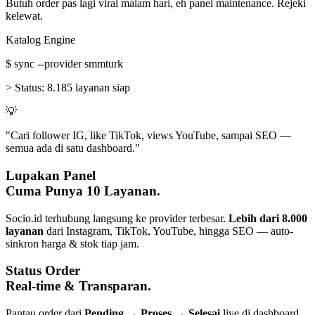
Butuh order pas lagi viral malam hari, eh panel maintenance. Rejeki
kelewat.
Katalog Engine
$
sync --provider smmturk
>
Status:
8.185 layanan siap
💡
"Cari follower IG, like TikTok, views YouTube, sampai SEO —
semua ada di satu dashboard."
Lupakan Panel
Cuma Punya 10 Layanan.
Socio.id terhubung langsung ke provider terbesar.
Lebih dari 8.000
layanan
dari Instagram, TikTok, YouTube, hingga SEO — auto-
sinkron harga & stok tiap jam.
Status Order
Real-time & Transparan.
Pantau order dari
Pending → Proses → Selesai
live di dashboard.