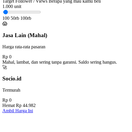
Target Follower / Views
Berapa yang mau kamu beli
1.000
unit
100
50rb
100rb
😱
Jasa Lain (Mahal)
Harga rata-rata pasaran
Rp 0
Mahal, lambat, dan sering tanpa garansi. Saldo sering hangus.
🚀
Socio.id
Termurah
Rp 0
Hemat
Rp 44.982
Ambil Harga Ini