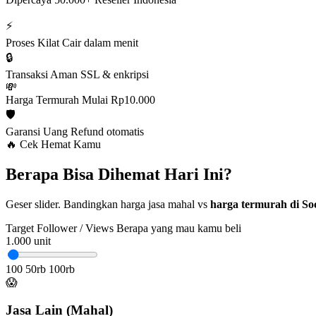
⚡
Proses Kilat
Cair dalam menit
🔒
Transaksi Aman
SSL & enkripsi
💸
Harga Termurah
Mulai Rp10.000
🛡️
Garansi Uang
Refund otomatis
🔥 Cek Hemat Kamu
Berapa Bisa Dihemat Hari Ini?
Geser slider. Bandingkan harga jasa mahal vs
harga termurah di Soc
Target Follower / Views
Berapa yang mau kamu beli
1.000
unit
100
50rb
100rb
😱
Jasa Lain (Mahal)