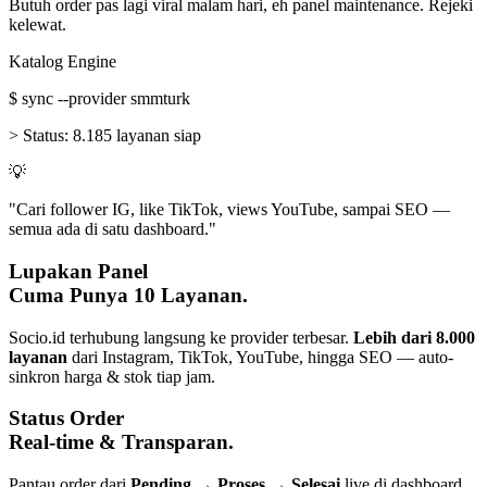
Butuh order pas lagi viral malam hari, eh panel maintenance. Rejeki
kelewat.
Katalog Engine
$
sync --provider smmturk
>
Status:
8.185 layanan siap
💡
"Cari follower IG, like TikTok, views YouTube, sampai SEO —
semua ada di satu dashboard."
Lupakan Panel
Cuma Punya 10 Layanan.
Socio.id terhubung langsung ke provider terbesar.
Lebih dari 8.000
layanan
dari Instagram, TikTok, YouTube, hingga SEO — auto-
sinkron harga & stok tiap jam.
Status Order
Real-time & Transparan.
Pantau order dari
Pending → Proses → Selesai
live di dashboard.