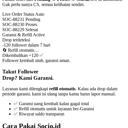
Gak perlu nanya CS, semua kelihatan sendiri.
Live Order Status
Auto
SOC-88231
Pending
SOC-88230
Proses
SOC-88229
Selesai
Garansi & Refill
Active
Drop terdeteksi
-120 follower dalam 7 hari
🔄
Refill otomatis…
Dikembalikan +120 ✅
Follower kembali utuh, garansi aman.
Takut Follower
Drop? Kami Garansi.
Layanan kami dilengkapi
refill otomatis
. Kalau ada drop dalam
periode garansi, kami isi ulang tanpa kamu harus lapor manual.
✅ Garansi uang kembali kalau gagal total
✅ Refill otomatis untuk layanan ber-Garansi
✅ Riwayat saldo transparan
Cara Pakai Socio.id