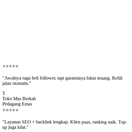
⭐
⭐
⭐
⭐
⭐
"Awalnya ragu beli follower, tapi garansinya bikin tenang. Refill
jalan otomatis."
T
Toko Mas Berkah
Pedagang Emas
⭐
⭐
⭐
⭐
⭐
"Layanan SEO + backlink lengkap. Klien puas, ranking naik. Top-
up juga kilat."