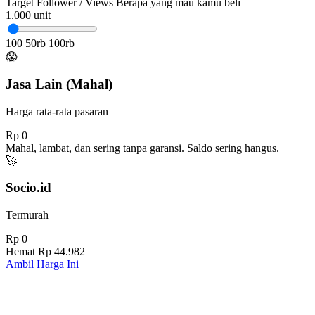
Target Follower / Views
Berapa yang mau kamu beli
1.000
unit
100
50rb
100rb
😱
Jasa Lain (Mahal)
Harga rata-rata pasaran
Rp 0
Mahal, lambat, dan sering tanpa garansi. Saldo sering hangus.
🚀
Socio.id
Termurah
Rp 0
Hemat
Rp 44.982
Ambil Harga Ini