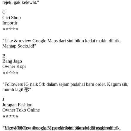
C
Cici Shop
Importir
⭐
⭐
⭐
⭐
⭐
"Like & review Google Maps dari sini bikin kedai makin dilirik.
Mantap Socio.id!"
B
Bang Jago
Owner Kopi
⭐
⭐
⭐
⭐
⭐
"Followers IG naik 5rb dalam sejam padahal baru order. Kagum sih,
murah lagi! 🤯"
J
Juragan Fashion
Owner Toko Online
⭐
⭐
⭐
⭐
⭐
⭐
⭐
⭐
⭐
⭐
"Views TikTok aman, gak pernah kena banned. Engagement
beneran naik, algoritma suka."