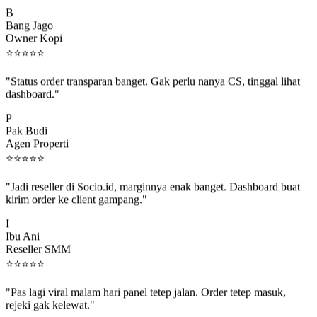
B
Bang Jago
Owner Kopi
⭐
⭐
⭐
⭐
⭐
"Status order transparan banget. Gak perlu nanya CS, tinggal lihat
dashboard."
P
Pak Budi
Agen Properti
⭐
⭐
⭐
⭐
⭐
"Jadi reseller di Socio.id, marginnya enak banget. Dashboard buat
kirim order ke client gampang."
I
Ibu Ani
Reseller SMM
⭐
⭐
⭐
⭐
⭐
"Pas lagi viral malam hari panel tetep jalan. Order tetep masuk,
rejeki gak kelewat."