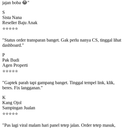
S
Sista Nana
Reseller Baju Anak
⭐
⭐
⭐
⭐
⭐
"Status order transparan banget. Gak perlu nanya CS, tinggal lihat
dashboard."
P
Pak Budi
Agen Properti
⭐
⭐
⭐
⭐
⭐
"Gaptek parah tapi gampang banget. Tinggal tempel link, klik,
beres. Fix langganan."
K
Kang Ojol
Sampingan Jualan
⭐
⭐
⭐
⭐
⭐
"Pas lagi viral malam hari panel tetep jalan. Order tetep masuk,
rejeki gak kelewat."