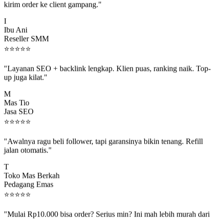
I
Ibu Ani
Reseller SMM
⭐
⭐
⭐
⭐
⭐
"Layanan SEO + backlink lengkap. Klien puas, ranking naik. Top-
up juga kilat."
M
Mas Tio
Jasa SEO
⭐
⭐
⭐
⭐
⭐
"Awalnya ragu beli follower, tapi garansinya bikin tenang. Refill
jalan otomatis."
T
Toko Mas Berkah
Pedagang Emas
⭐
⭐
⭐
⭐
⭐
"Mulai Rp10.000 bisa order? Serius min? Ini mah lebih murah dari
jajan boba 😂"