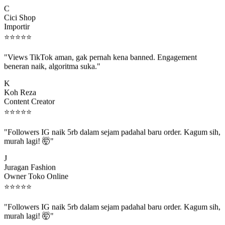
C
Cici Shop
Importir
⭐
⭐
⭐
⭐
⭐
"Views TikTok aman, gak pernah kena banned. Engagement
beneran naik, algoritma suka."
K
Koh Reza
Content Creator
⭐
⭐
⭐
⭐
⭐
"Followers IG naik 5rb dalam sejam padahal baru order. Kagum sih,
murah lagi! 🤯"
J
Juragan Fashion
Owner Toko Online
⭐
⭐
⭐
⭐
⭐
"Followers IG naik 5rb dalam sejam padahal baru order. Kagum sih,
murah lagi! 🤯"