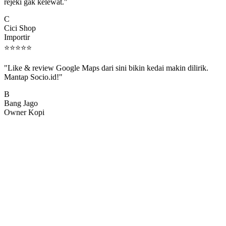
rejeki gak kelewat."
C
Cici Shop
Importir
⭐
⭐
⭐
⭐
⭐
"Like & review Google Maps dari sini bikin kedai makin dilirik.
Mantap Socio.id!"
B
Bang Jago
Owner Kopi