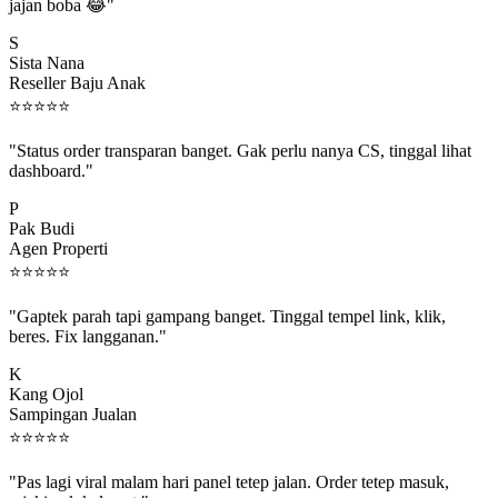
jajan boba 😂"
S
Sista Nana
Reseller Baju Anak
⭐
⭐
⭐
⭐
⭐
"Status order transparan banget. Gak perlu nanya CS, tinggal lihat
dashboard."
P
Pak Budi
Agen Properti
⭐
⭐
⭐
⭐
⭐
"Gaptek parah tapi gampang banget. Tinggal tempel link, klik,
beres. Fix langganan."
K
Kang Ojol
Sampingan Jualan
⭐
⭐
⭐
⭐
⭐
"Pas lagi viral malam hari panel tetep jalan. Order tetep masuk,