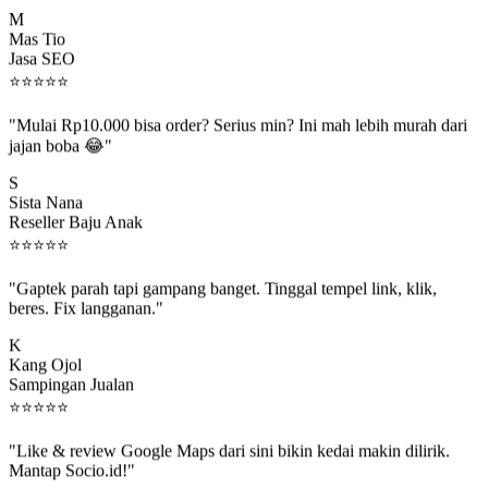
M
Mas Tio
Jasa SEO
⭐
⭐
⭐
⭐
⭐
"Mulai Rp10.000 bisa order? Serius min? Ini mah lebih murah dari
jajan boba 😂"
S
Sista Nana
Reseller Baju Anak
⭐
⭐
⭐
⭐
⭐
"Gaptek parah tapi gampang banget. Tinggal tempel link, klik,
beres. Fix langganan."
K
Kang Ojol
Sampingan Jualan
⭐
⭐
⭐
⭐
⭐
"Like & review Google Maps dari sini bikin kedai makin dilirik.
Mantap Socio.id!"