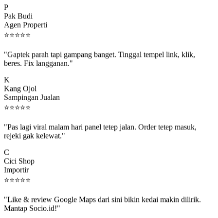
Pak Budi
Agen Properti
⭐
⭐
⭐
⭐
⭐
"Gaptek parah tapi gampang banget. Tinggal tempel link, klik,
beres. Fix langganan."
K
Kang Ojol
Sampingan Jualan
⭐
⭐
⭐
⭐
⭐
"Pas lagi viral malam hari panel tetep jalan. Order tetep masuk,
rejeki gak kelewat."
C
Cici Shop
Importir
⭐
⭐
⭐
⭐
⭐
"Like & review Google Maps dari sini bikin kedai makin dilirik.
Mantap Socio.id!"
B