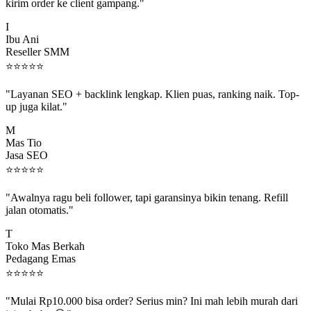
kirim order ke client gampang."
I
Ibu Ani
Reseller SMM
⭐
⭐
⭐
⭐
⭐
"Layanan SEO + backlink lengkap. Klien puas, ranking naik. Top-
up juga kilat."
M
Mas Tio
Jasa SEO
⭐
⭐
⭐
⭐
⭐
"Awalnya ragu beli follower, tapi garansinya bikin tenang. Refill
jalan otomatis."
T
Toko Mas Berkah
Pedagang Emas
⭐
⭐
⭐
⭐
⭐
"Mulai Rp10.000 bisa order? Serius min? Ini mah lebih murah dari