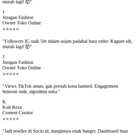
murah lagi! 🤯"
J
Juragan Fashion
Owner Toko Online
⭐
⭐
⭐
⭐
⭐
"Followers IG naik 5rb dalam sejam padahal baru order. Kagum sih,
murah lagi! 🤯"
J
Juragan Fashion
Owner Toko Online
⭐
⭐
⭐
⭐
⭐
"Views TikTok aman, gak pernah kena banned. Engagement
beneran naik, algoritma suka."
K
Koh Reza
Content Creator
⭐
⭐
⭐
⭐
⭐
"Jadi reseller di Socio.id, marginnya enak banget. Dashboard buat