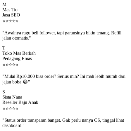
Mas Tio
Jasa SEO
⭐
⭐
⭐
⭐
⭐
"Awalnya ragu beli follower, tapi garansinya bikin tenang. Refill
jalan otomatis."
T
Toko Mas Berkah
Pedagang Emas
⭐
⭐
⭐
⭐
⭐
"Mulai Rp10.000 bisa order? Serius min? Ini mah lebih murah dari
jajan boba 😂"
S
Sista Nana
Reseller Baju Anak
⭐
⭐
⭐
⭐
⭐
"Status order transparan banget. Gak perlu nanya CS, tinggal lihat
dashboard."
P