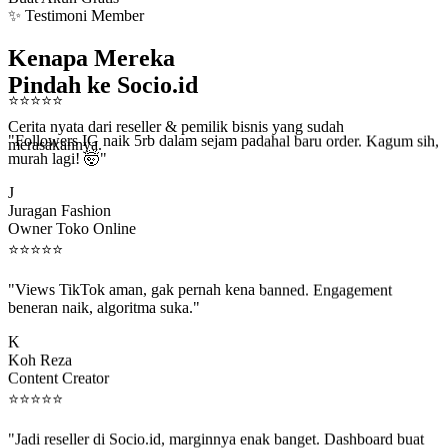
✨ Testimoni Member
Kenapa Mereka
Pindah ke Socio.id
⭐
⭐
⭐
⭐
⭐
Cerita nyata dari reseller & pemilik bisnis yang sudah
"Followers IG naik 5rb dalam sejam padahal baru order. Kagum sih,
merasakannya.
murah lagi! 🤯"
J
Juragan Fashion
Owner Toko Online
⭐
⭐
⭐
⭐
⭐
"Views TikTok aman, gak pernah kena banned. Engagement
beneran naik, algoritma suka."
K
Koh Reza
Content Creator
⭐
⭐
⭐
⭐
⭐
"Jadi reseller di Socio.id, marginnya enak banget. Dashboard buat
kirim order ke client gampang."