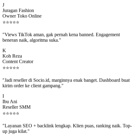
J
Juragan Fashion
Owner Toko Online
⭐
⭐
⭐
⭐
⭐
"Views TikTok aman, gak pernah kena banned. Engagement
beneran naik, algoritma suka."
K
Koh Reza
Content Creator
⭐
⭐
⭐
⭐
⭐
"Jadi reseller di Socio.id, marginnya enak banget. Dashboard buat
kirim order ke client gampang."
I
Ibu Ani
Reseller SMM
⭐
⭐
⭐
⭐
⭐
"Layanan SEO + backlink lengkap. Klien puas, ranking naik. Top-
up juga kilat."
M