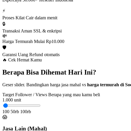
⚡
Proses Kilat
Cair dalam menit
🔒
Transaksi Aman
SSL & enkripsi
💸
Harga Termurah
Mulai Rp10.000
🛡️
Garansi Uang
Refund otomatis
🔥 Cek Hemat Kamu
Berapa Bisa Dihemat Hari Ini?
Geser slider. Bandingkan harga jasa mahal vs
harga termurah di Soc
Target Follower / Views
Berapa yang mau kamu beli
1.000
unit
100
50rb
100rb
😱
Jasa Lain (Mahal)