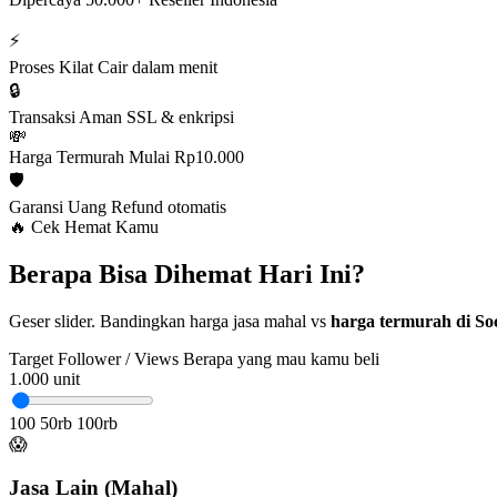
⚡
Proses Kilat
Cair dalam menit
🔒
Transaksi Aman
SSL & enkripsi
💸
Harga Termurah
Mulai Rp10.000
🛡️
Garansi Uang
Refund otomatis
🔥 Cek Hemat Kamu
Berapa Bisa Dihemat Hari Ini?
Geser slider. Bandingkan harga jasa mahal vs
harga termurah di Soc
Target Follower / Views
Berapa yang mau kamu beli
1.000
unit
100
50rb
100rb
😱
Jasa Lain (Mahal)