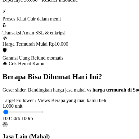
⚡
Proses Kilat
Cair dalam menit
🔒
Transaksi Aman
SSL & enkripsi
💸
Harga Termurah
Mulai Rp10.000
🛡️
Garansi Uang
Refund otomatis
🔥 Cek Hemat Kamu
Berapa Bisa Dihemat Hari Ini?
Geser slider. Bandingkan harga jasa mahal vs
harga termurah di Soc
Target Follower / Views
Berapa yang mau kamu beli
1.000
unit
100
50rb
100rb
😱
Jasa Lain (Mahal)