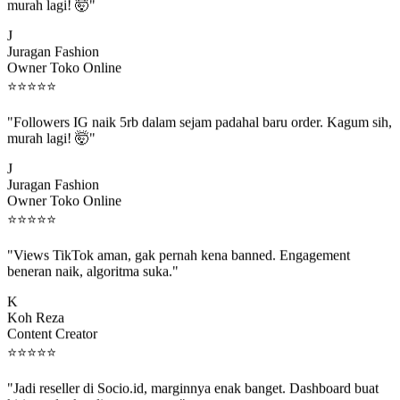
murah lagi! 🤯"
J
Juragan Fashion
Owner Toko Online
⭐
⭐
⭐
⭐
⭐
"Followers IG naik 5rb dalam sejam padahal baru order. Kagum sih,
murah lagi! 🤯"
J
Juragan Fashion
Owner Toko Online
⭐
⭐
⭐
⭐
⭐
"Views TikTok aman, gak pernah kena banned. Engagement
beneran naik, algoritma suka."
K
Koh Reza
Content Creator
⭐
⭐
⭐
⭐
⭐
"Jadi reseller di Socio.id, marginnya enak banget. Dashboard buat