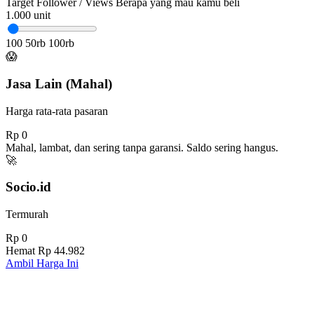
Target Follower / Views
Berapa yang mau kamu beli
1.000
unit
100
50rb
100rb
😱
Jasa Lain (Mahal)
Harga rata-rata pasaran
Rp 0
Mahal, lambat, dan sering tanpa garansi. Saldo sering hangus.
🚀
Socio.id
Termurah
Rp 0
Hemat
Rp 44.982
Ambil Harga Ini