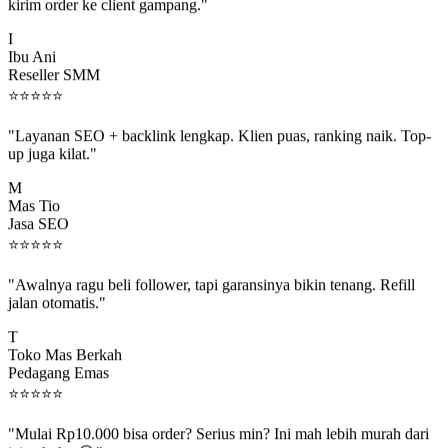
kirim order ke client gampang."
I
Ibu Ani
Reseller SMM
⭐
⭐
⭐
⭐
⭐
"Layanan SEO + backlink lengkap. Klien puas, ranking naik. Top-
up juga kilat."
M
Mas Tio
Jasa SEO
⭐
⭐
⭐
⭐
⭐
"Awalnya ragu beli follower, tapi garansinya bikin tenang. Refill
jalan otomatis."
T
Toko Mas Berkah
Pedagang Emas
⭐
⭐
⭐
⭐
⭐
"Mulai Rp10.000 bisa order? Serius min? Ini mah lebih murah dari