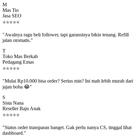
Mas Tio
Jasa SEO
⭐
⭐
⭐
⭐
⭐
"Awalnya ragu beli follower, tapi garansinya bikin tenang. Refill
jalan otomatis."
T
Toko Mas Berkah
Pedagang Emas
⭐
⭐
⭐
⭐
⭐
"Mulai Rp10.000 bisa order? Serius min? Ini mah lebih murah dari
jajan boba 😂"
S
Sista Nana
Reseller Baju Anak
⭐
⭐
⭐
⭐
⭐
"Status order transparan banget. Gak perlu nanya CS, tinggal lihat
dashboard."
P