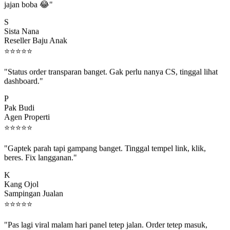
S
Sista Nana
Reseller Baju Anak
⭐
⭐
⭐
⭐
⭐
"Status order transparan banget. Gak perlu nanya CS, tinggal lihat
dashboard."
P
Pak Budi
Agen Properti
⭐
⭐
⭐
⭐
⭐
"Gaptek parah tapi gampang banget. Tinggal tempel link, klik,
beres. Fix langganan."
K
Kang Ojol
Sampingan Jualan
⭐
⭐
⭐
⭐
⭐
"Pas lagi viral malam hari panel tetep jalan. Order tetep masuk,
rejeki gak kelewat."