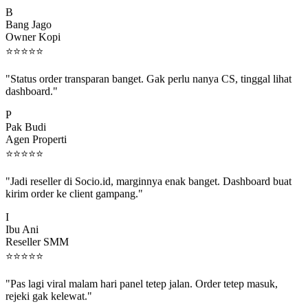
B
Bang Jago
Owner Kopi
⭐
⭐
⭐
⭐
⭐
"Status order transparan banget. Gak perlu nanya CS, tinggal lihat
dashboard."
P
Pak Budi
Agen Properti
⭐
⭐
⭐
⭐
⭐
"Jadi reseller di Socio.id, marginnya enak banget. Dashboard buat
kirim order ke client gampang."
I
Ibu Ani
Reseller SMM
⭐
⭐
⭐
⭐
⭐
"Pas lagi viral malam hari panel tetep jalan. Order tetep masuk,
rejeki gak kelewat."