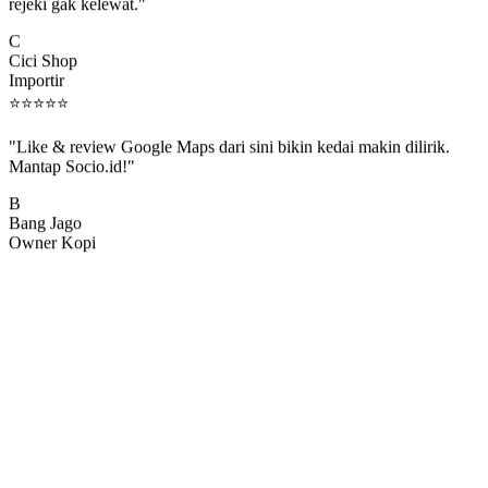
rejeki gak kelewat."
C
Cici Shop
Importir
⭐
⭐
⭐
⭐
⭐
"Like & review Google Maps dari sini bikin kedai makin dilirik.
Mantap Socio.id!"
B
Bang Jago
Owner Kopi