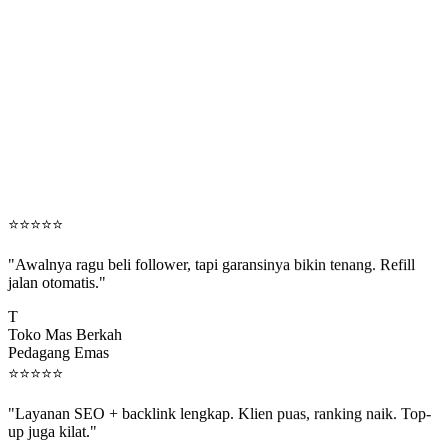
⭐
⭐
⭐
⭐
⭐
"Awalnya ragu beli follower, tapi garansinya bikin tenang. Refill
jalan otomatis."
T
Toko Mas Berkah
Pedagang Emas
⭐
⭐
⭐
⭐
⭐
"Layanan SEO + backlink lengkap. Klien puas, ranking naik. Top-
up juga kilat."