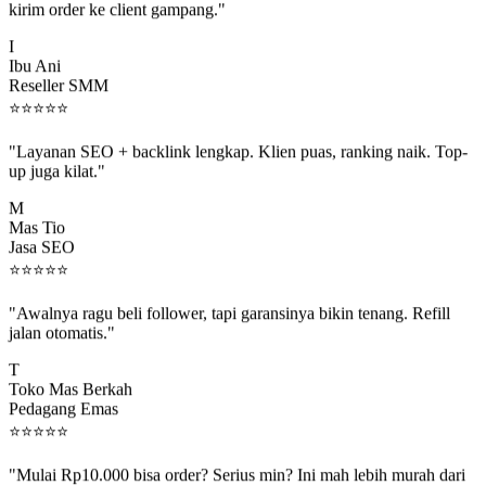
I
Ibu Ani
Reseller SMM
⭐
⭐
⭐
⭐
⭐
"Layanan SEO + backlink lengkap. Klien puas, ranking naik. Top-
up juga kilat."
M
Mas Tio
Jasa SEO
⭐
⭐
⭐
⭐
⭐
"Awalnya ragu beli follower, tapi garansinya bikin tenang. Refill
jalan otomatis."
T
Toko Mas Berkah
Pedagang Emas
⭐
⭐
⭐
⭐
⭐
"Mulai Rp10.000 bisa order? Serius min? Ini mah lebih murah dari
jajan boba 😂"