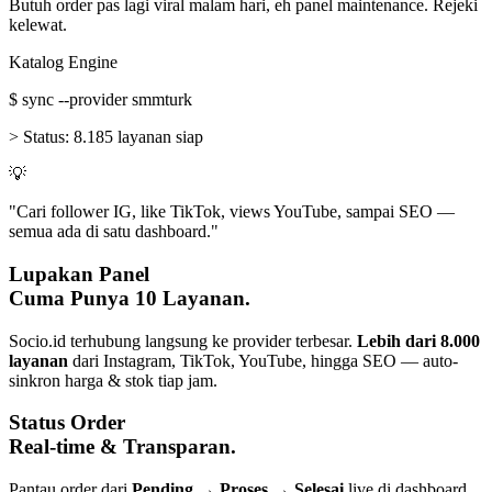
Butuh order pas lagi viral malam hari, eh panel maintenance. Rejeki
kelewat.
Katalog Engine
$
sync --provider smmturk
>
Status:
8.185 layanan siap
💡
"Cari follower IG, like TikTok, views YouTube, sampai SEO —
semua ada di satu dashboard."
Lupakan Panel
Cuma Punya 10 Layanan.
Socio.id terhubung langsung ke provider terbesar.
Lebih dari 8.000
layanan
dari Instagram, TikTok, YouTube, hingga SEO — auto-
sinkron harga & stok tiap jam.
Status Order
Real-time & Transparan.
Pantau order dari
Pending → Proses → Selesai
live di dashboard.