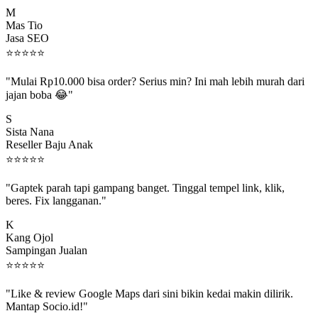
M
Mas Tio
Jasa SEO
⭐
⭐
⭐
⭐
⭐
"Mulai Rp10.000 bisa order? Serius min? Ini mah lebih murah dari
jajan boba 😂"
S
Sista Nana
Reseller Baju Anak
⭐
⭐
⭐
⭐
⭐
"Gaptek parah tapi gampang banget. Tinggal tempel link, klik,
beres. Fix langganan."
K
Kang Ojol
Sampingan Jualan
⭐
⭐
⭐
⭐
⭐
"Like & review Google Maps dari sini bikin kedai makin dilirik.
Mantap Socio.id!"