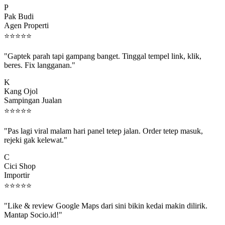
Pak Budi
Agen Properti
⭐
⭐
⭐
⭐
⭐
"Gaptek parah tapi gampang banget. Tinggal tempel link, klik,
beres. Fix langganan."
K
Kang Ojol
Sampingan Jualan
⭐
⭐
⭐
⭐
⭐
"Pas lagi viral malam hari panel tetep jalan. Order tetep masuk,
rejeki gak kelewat."
C
Cici Shop
Importir
⭐
⭐
⭐
⭐
⭐
"Like & review Google Maps dari sini bikin kedai makin dilirik.
Mantap Socio.id!"
B