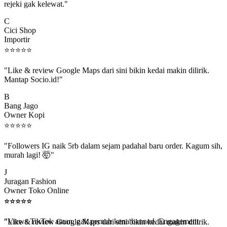
C
Cici Shop
Importir
⭐
⭐
⭐
⭐
⭐
"Like & review Google Maps dari sini bikin kedai makin dilirik.
Mantap Socio.id!"
B
Bang Jago
Owner Kopi
⭐
⭐
⭐
⭐
⭐
"Followers IG naik 5rb dalam sejam padahal baru order. Kagum sih,
murah lagi! 🤯"
J
Juragan Fashion
Owner Toko Online
⭐
⭐
⭐
⭐
⭐
⭐
⭐
⭐
⭐
⭐
"Views TikTok aman, gak pernah kena banned. Engagement
beneran naik, algoritma suka."