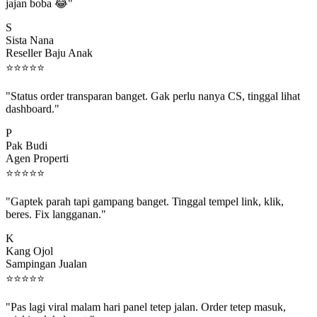
jajan boba 😂"
S
Sista Nana
Reseller Baju Anak
⭐
⭐
⭐
⭐
⭐
"Status order transparan banget. Gak perlu nanya CS, tinggal lihat
dashboard."
P
Pak Budi
Agen Properti
⭐
⭐
⭐
⭐
⭐
"Gaptek parah tapi gampang banget. Tinggal tempel link, klik,
beres. Fix langganan."
K
Kang Ojol
Sampingan Jualan
⭐
⭐
⭐
⭐
⭐
"Pas lagi viral malam hari panel tetep jalan. Order tetep masuk,