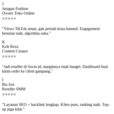
Juragan Fashion
Owner Toko Online
⭐
⭐
⭐
⭐
⭐
"Views TikTok aman, gak pernah kena banned. Engagement
beneran naik, algoritma suka."
K
Koh Reza
Content Creator
⭐
⭐
⭐
⭐
⭐
"Jadi reseller di Socio.id, marginnya enak banget. Dashboard buat
kirim order ke client gampang."
I
Ibu Ani
Reseller SMM
⭐
⭐
⭐
⭐
⭐
"Layanan SEO + backlink lengkap. Klien puas, ranking naik. Top-
up juga kilat."
M