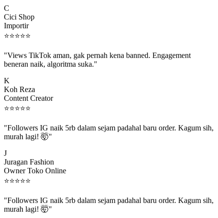
C
Cici Shop
Importir
⭐
⭐
⭐
⭐
⭐
"Views TikTok aman, gak pernah kena banned. Engagement
beneran naik, algoritma suka."
K
Koh Reza
Content Creator
⭐
⭐
⭐
⭐
⭐
"Followers IG naik 5rb dalam sejam padahal baru order. Kagum sih,
murah lagi! 🤯"
J
Juragan Fashion
Owner Toko Online
⭐
⭐
⭐
⭐
⭐
"Followers IG naik 5rb dalam sejam padahal baru order. Kagum sih,
murah lagi! 🤯"
J