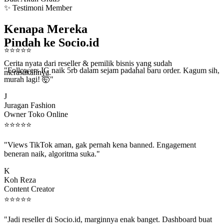
✨ Testimoni Member
Kenapa Mereka
Pindah ke Socio.id
⭐
⭐
⭐
⭐
⭐
Cerita nyata dari reseller & pemilik bisnis yang sudah
"Followers IG naik 5rb dalam sejam padahal baru order. Kagum sih,
merasakannya.
murah lagi! 🤯"
J
Juragan Fashion
Owner Toko Online
⭐
⭐
⭐
⭐
⭐
"Views TikTok aman, gak pernah kena banned. Engagement
beneran naik, algoritma suka."
K
Koh Reza
Content Creator
⭐
⭐
⭐
⭐
⭐
"Jadi reseller di Socio.id, marginnya enak banget. Dashboard buat
kirim order ke client gampang."