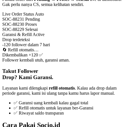
Gak perlu nanya CS, semua kelihatan sendiri.
Live Order Status
Auto
SOC-88231
Pending
SOC-88230
Proses
SOC-88229
Selesai
Garansi & Refill
Active
Drop terdeteksi
-120 follower dalam 7 hari
🔄
Refill otomatis…
Dikembalikan +120 ✅
Follower kembali utuh, garansi aman.
Takut Follower
Drop? Kami Garansi.
Layanan kami dilengkapi
refill otomatis
. Kalau ada drop dalam
periode garansi, kami isi ulang tanpa kamu harus lapor manual.
✅ Garansi uang kembali kalau gagal total
✅ Refill otomatis untuk layanan ber-Garansi
✅ Riwayat saldo transparan
Cara Pakai Socio.id