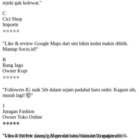
C
Cici Shop
Importir
⭐
⭐
⭐
⭐
⭐
"Like & review Google Maps dari sini bikin kedai makin dilirik.
Mantap Socio.id!"
B
Bang Jago
Owner Kopi
⭐
⭐
⭐
⭐
⭐
"Followers IG naik 5rb dalam sejam padahal baru order. Kagum sih,
murah lagi! 🤯"
J
Juragan Fashion
Owner Toko Online
⭐
⭐
⭐
⭐
⭐
⭐
⭐
⭐
⭐
⭐
"Views TikTok aman, gak pernah kena banned. Engagement
beneran naik, algoritma suka."