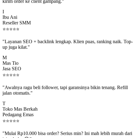
kirim order ke client gampang."
I
Ibu Ani
Reseller SMM
⭐
⭐
⭐
⭐
⭐
"Layanan SEO + backlink lengkap. Klien puas, ranking naik. Top-
up juga kilat."
M
Mas Tio
Jasa SEO
⭐
⭐
⭐
⭐
⭐
"Awalnya ragu beli follower, tapi garansinya bikin tenang. Refill
jalan otomatis."
T
Toko Mas Berkah
Pedagang Emas
⭐
⭐
⭐
⭐
⭐
"Mulai Rp10.000 bisa order? Serius min? Ini mah lebih murah dari