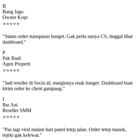
B
Bang Jago
Owner Kopi
⭐
⭐
⭐
⭐
⭐
"Status order transparan banget. Gak perlu nanya CS, tinggal lihat
dashboard."
P
Pak Budi
Agen Properti
⭐
⭐
⭐
⭐
⭐
"Jadi reseller di Socio.id, marginnya enak banget. Dashboard buat
kirim order ke client gampang."
I
Ibu Ani
Reseller SMM
⭐
⭐
⭐
⭐
⭐
"Pas lagi viral malam hari panel tetep jalan. Order tetep masuk,
rejeki gak kelewat."