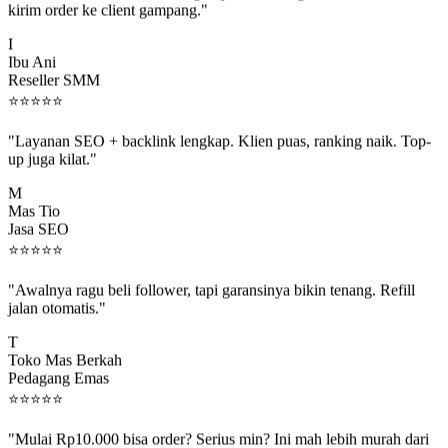
I
Ibu Ani
Reseller SMM
⭐
⭐
⭐
⭐
⭐
"Layanan SEO + backlink lengkap. Klien puas, ranking naik. Top-
up juga kilat."
M
Mas Tio
Jasa SEO
⭐
⭐
⭐
⭐
⭐
"Awalnya ragu beli follower, tapi garansinya bikin tenang. Refill
jalan otomatis."
T
Toko Mas Berkah
Pedagang Emas
⭐
⭐
⭐
⭐
⭐
"Mulai Rp10.000 bisa order? Serius min? Ini mah lebih murah dari
jajan boba 😂"