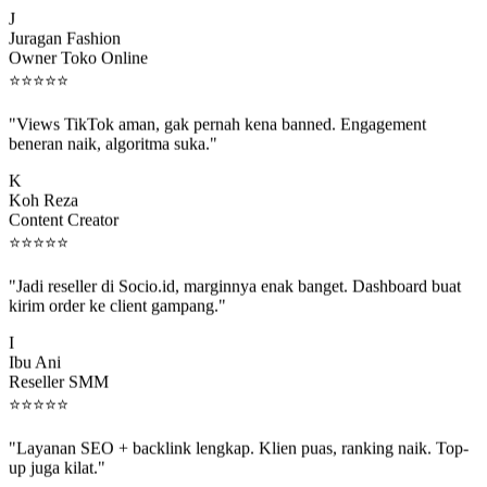
J
Juragan Fashion
Owner Toko Online
⭐
⭐
⭐
⭐
⭐
"Views TikTok aman, gak pernah kena banned. Engagement
beneran naik, algoritma suka."
K
Koh Reza
Content Creator
⭐
⭐
⭐
⭐
⭐
"Jadi reseller di Socio.id, marginnya enak banget. Dashboard buat
kirim order ke client gampang."
I
Ibu Ani
Reseller SMM
⭐
⭐
⭐
⭐
⭐
"Layanan SEO + backlink lengkap. Klien puas, ranking naik. Top-
up juga kilat."