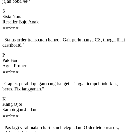
jajan boba 😂"
S
Sista Nana
Reseller Baju Anak
⭐
⭐
⭐
⭐
⭐
"Status order transparan banget. Gak perlu nanya CS, tinggal lihat
dashboard."
P
Pak Budi
Agen Properti
⭐
⭐
⭐
⭐
⭐
"Gaptek parah tapi gampang banget. Tinggal tempel link, klik,
beres. Fix langganan."
K
Kang Ojol
Sampingan Jualan
⭐
⭐
⭐
⭐
⭐
"Pas lagi viral malam hari panel tetep jalan. Order tetep masuk,