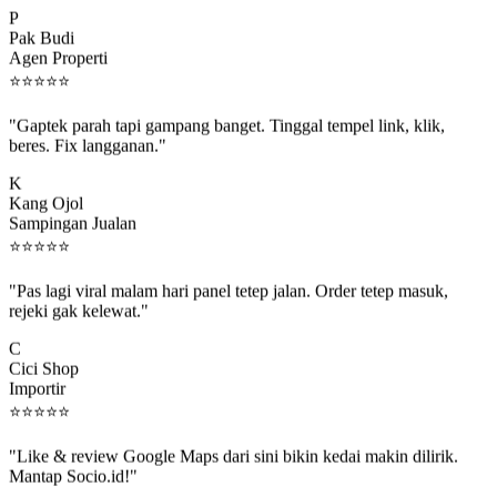
P
Pak Budi
Agen Properti
⭐
⭐
⭐
⭐
⭐
"Gaptek parah tapi gampang banget. Tinggal tempel link, klik,
beres. Fix langganan."
K
Kang Ojol
Sampingan Jualan
⭐
⭐
⭐
⭐
⭐
"Pas lagi viral malam hari panel tetep jalan. Order tetep masuk,
rejeki gak kelewat."
C
Cici Shop
Importir
⭐
⭐
⭐
⭐
⭐
"Like & review Google Maps dari sini bikin kedai makin dilirik.
Mantap Socio.id!"
B