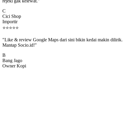
rejeki gak kelewat."
C
Cici Shop
Importir
⭐
⭐
⭐
⭐
⭐
"Like & review Google Maps dari sini bikin kedai makin dilirik.
Mantap Socio.id!"
B
Bang Jago
Owner Kopi