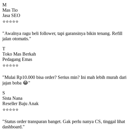
M
Mas Tio
Jasa SEO
⭐
⭐
⭐
⭐
⭐
"Awalnya ragu beli follower, tapi garansinya bikin tenang. Refill
jalan otomatis."
T
Toko Mas Berkah
Pedagang Emas
⭐
⭐
⭐
⭐
⭐
"Mulai Rp10.000 bisa order? Serius min? Ini mah lebih murah dari
jajan boba 😂"
S
Sista Nana
Reseller Baju Anak
⭐
⭐
⭐
⭐
⭐
"Status order transparan banget. Gak perlu nanya CS, tinggal lihat
dashboard."