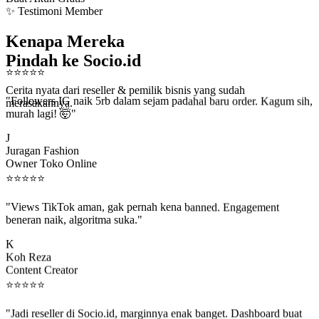
✨ Testimoni Member
Kenapa Mereka
Pindah ke Socio.id
⭐
⭐
⭐
⭐
⭐
Cerita nyata dari reseller & pemilik bisnis yang sudah
"Followers IG naik 5rb dalam sejam padahal baru order. Kagum sih,
merasakannya.
murah lagi! 🤯"
J
Juragan Fashion
Owner Toko Online
⭐
⭐
⭐
⭐
⭐
"Views TikTok aman, gak pernah kena banned. Engagement
beneran naik, algoritma suka."
K
Koh Reza
Content Creator
⭐
⭐
⭐
⭐
⭐
"Jadi reseller di Socio.id, marginnya enak banget. Dashboard buat
kirim order ke client gampang."