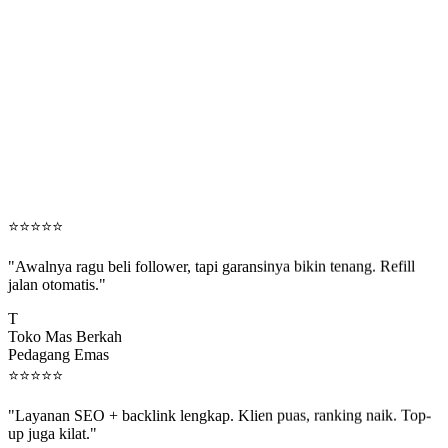
⭐
⭐
⭐
⭐
⭐
"Awalnya ragu beli follower, tapi garansinya bikin tenang. Refill
jalan otomatis."
T
Toko Mas Berkah
Pedagang Emas
⭐
⭐
⭐
⭐
⭐
"Layanan SEO + backlink lengkap. Klien puas, ranking naik. Top-
up juga kilat."