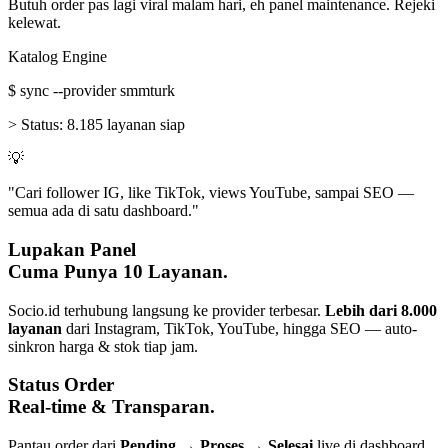
Butuh order pas lagi viral malam hari, eh panel maintenance. Rejeki
kelewat.
Katalog Engine
$
sync --provider smmturk
>
Status:
8.185 layanan siap
💡
"Cari follower IG, like TikTok, views YouTube, sampai SEO —
semua ada di satu dashboard."
Lupakan Panel
Cuma Punya 10 Layanan.
Socio.id terhubung langsung ke provider terbesar.
Lebih dari 8.000
layanan
dari Instagram, TikTok, YouTube, hingga SEO — auto-
sinkron harga & stok tiap jam.
Status Order
Real-time & Transparan.
Pantau order dari
Pending → Proses → Selesai
live di dashboard.