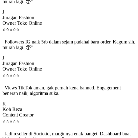
murah lagi! 🤯"
J
Juragan Fashion
Owner Toko Online
⭐
⭐
⭐
⭐
⭐
"Followers IG naik 5rb dalam sejam padahal baru order. Kagum sih,
murah lagi! 🤯"
J
Juragan Fashion
Owner Toko Online
⭐
⭐
⭐
⭐
⭐
"Views TikTok aman, gak pernah kena banned. Engagement
beneran naik, algoritma suka."
K
Koh Reza
Content Creator
⭐
⭐
⭐
⭐
⭐
"Jadi reseller di Socio.id, marginnya enak banget. Dashboard buat