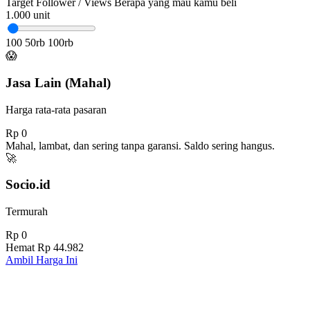
Target Follower / Views
Berapa yang mau kamu beli
1.000
unit
100
50rb
100rb
😱
Jasa Lain (Mahal)
Harga rata-rata pasaran
Rp 0
Mahal, lambat, dan sering tanpa garansi. Saldo sering hangus.
🚀
Socio.id
Termurah
Rp 0
Hemat
Rp 44.982
Ambil Harga Ini