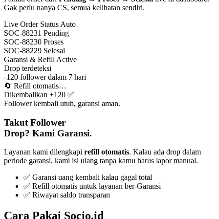
Gak perlu nanya CS, semua kelihatan sendiri.
Live Order Status
Auto
SOC-88231
Pending
SOC-88230
Proses
SOC-88229
Selesai
Garansi & Refill
Active
Drop terdeteksi
-120 follower dalam 7 hari
🔄
Refill otomatis…
Dikembalikan +120 ✅
Follower kembali utuh, garansi aman.
Takut Follower
Drop? Kami Garansi.
Layanan kami dilengkapi
refill otomatis
. Kalau ada drop dalam
periode garansi, kami isi ulang tanpa kamu harus lapor manual.
✅ Garansi uang kembali kalau gagal total
✅ Refill otomatis untuk layanan ber-Garansi
✅ Riwayat saldo transparan
Cara Pakai Socio.id