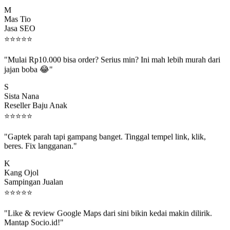
M
Mas Tio
Jasa SEO
⭐
⭐
⭐
⭐
⭐
"Mulai Rp10.000 bisa order? Serius min? Ini mah lebih murah dari
jajan boba 😂"
S
Sista Nana
Reseller Baju Anak
⭐
⭐
⭐
⭐
⭐
"Gaptek parah tapi gampang banget. Tinggal tempel link, klik,
beres. Fix langganan."
K
Kang Ojol
Sampingan Jualan
⭐
⭐
⭐
⭐
⭐
"Like & review Google Maps dari sini bikin kedai makin dilirik.
Mantap Socio.id!"