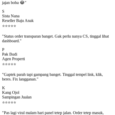
S
Sista Nana
Reseller Baju Anak
⭐
⭐
⭐
⭐
⭐
"Status order transparan banget. Gak perlu nanya CS, tinggal lihat
dashboard."
P
Pak Budi
Agen Properti
⭐
⭐
⭐
⭐
⭐
"Gaptek parah tapi gampang banget. Tinggal tempel link, klik,
beres. Fix langganan."
K
Kang Ojol
Sampingan Jualan
⭐
⭐
⭐
⭐
⭐
"Pas lagi viral malam hari panel tetep jalan. Order tetep masuk,
rejeki gak kelewat."