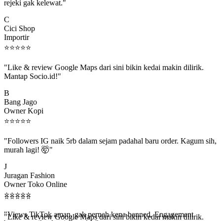
C
Cici Shop
Importir
⭐
⭐
⭐
⭐
⭐
"Like & review Google Maps dari sini bikin kedai makin dilirik.
Mantap Socio.id!"
B
Bang Jago
Owner Kopi
⭐
⭐
⭐
⭐
⭐
"Followers IG naik 5rb dalam sejam padahal baru order. Kagum sih,
murah lagi! 🤯"
J
Juragan Fashion
Owner Toko Online
⭐
⭐
⭐
⭐
⭐
⭐
⭐
⭐
⭐
⭐
"Views TikTok aman, gak pernah kena banned. Engagement
beneran naik, algoritma suka."