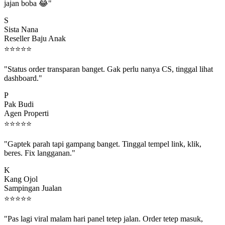
S
Sista Nana
Reseller Baju Anak
⭐
⭐
⭐
⭐
⭐
"Status order transparan banget. Gak perlu nanya CS, tinggal lihat
dashboard."
P
Pak Budi
Agen Properti
⭐
⭐
⭐
⭐
⭐
"Gaptek parah tapi gampang banget. Tinggal tempel link, klik,
beres. Fix langganan."
K
Kang Ojol
Sampingan Jualan
⭐
⭐
⭐
⭐
⭐
"Pas lagi viral malam hari panel tetep jalan. Order tetep masuk,
rejeki gak kelewat."