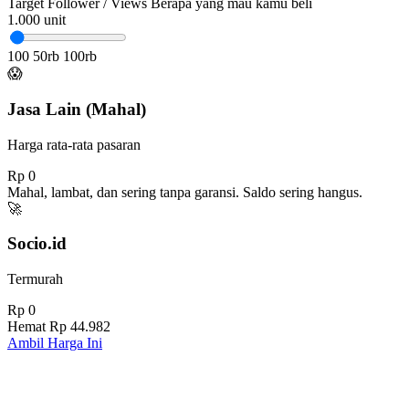
Target Follower / Views
Berapa yang mau kamu beli
1.000
unit
100
50rb
100rb
😱
Jasa Lain (Mahal)
Harga rata-rata pasaran
Rp 0
Mahal, lambat, dan sering tanpa garansi. Saldo sering hangus.
🚀
Socio.id
Termurah
Rp 0
Hemat
Rp 44.982
Ambil Harga Ini