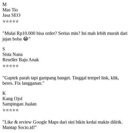
Mas Tio
Jasa SEO
⭐
⭐
⭐
⭐
⭐
"Mulai Rp10.000 bisa order? Serius min? Ini mah lebih murah dari
jajan boba 😂"
S
Sista Nana
Reseller Baju Anak
⭐
⭐
⭐
⭐
⭐
"Gaptek parah tapi gampang banget. Tinggal tempel link, klik,
beres. Fix langganan."
K
Kang Ojol
Sampingan Jualan
⭐
⭐
⭐
⭐
⭐
"Like & review Google Maps dari sini bikin kedai makin dilirik.
Mantap Socio.id!"
B