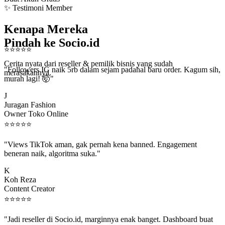
✨ Testimoni Member
Kenapa Mereka
Pindah ke Socio.id
⭐
⭐
⭐
⭐
⭐
"Followers IG naik 5rb dalam sejam padahal baru order. Kagum sih,
Cerita nyata dari reseller & pemilik bisnis yang sudah
murah lagi! 🤯"
merasakannya.
J
Juragan Fashion
Owner Toko Online
⭐
⭐
⭐
⭐
⭐
"Views TikTok aman, gak pernah kena banned. Engagement
beneran naik, algoritma suka."
K
Koh Reza
Content Creator
⭐
⭐
⭐
⭐
⭐
"Jadi reseller di Socio.id, marginnya enak banget. Dashboard buat
kirim order ke client gampang."