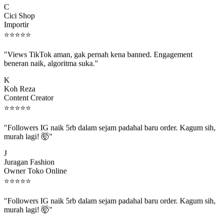
Cici Shop
Importir
⭐
⭐
⭐
⭐
⭐
"Views TikTok aman, gak pernah kena banned. Engagement
beneran naik, algoritma suka."
K
Koh Reza
Content Creator
⭐
⭐
⭐
⭐
⭐
"Followers IG naik 5rb dalam sejam padahal baru order. Kagum sih,
murah lagi! 🤯"
J
Juragan Fashion
Owner Toko Online
⭐
⭐
⭐
⭐
⭐
"Followers IG naik 5rb dalam sejam padahal baru order. Kagum sih,
murah lagi! 🤯"
J