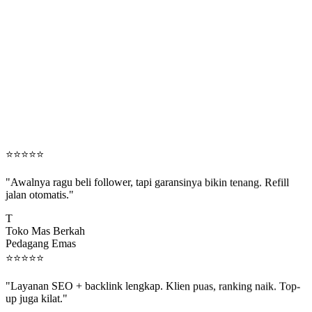
⭐
⭐
⭐
⭐
⭐
"Awalnya ragu beli follower, tapi garansinya bikin tenang. Refill
jalan otomatis."
T
Toko Mas Berkah
Pedagang Emas
⭐
⭐
⭐
⭐
⭐
"Layanan SEO + backlink lengkap. Klien puas, ranking naik. Top-
up juga kilat."
M