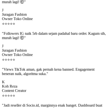
"Followers IG naik 5rb dalam sejam padahal baru order. Kagum sih,
murah lagi! 🤯"
J
Juragan Fashion
Owner Toko Online
⭐
⭐
⭐
⭐
⭐
"Followers IG naik 5rb dalam sejam padahal baru order. Kagum sih,
murah lagi! 🤯"
J
Juragan Fashion
Owner Toko Online
⭐
⭐
⭐
⭐
⭐
"Views TikTok aman, gak pernah kena banned. Engagement
beneran naik, algoritma suka."
K
Koh Reza
Content Creator
⭐
⭐
⭐
⭐
⭐