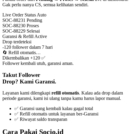
Gak perlu nanya CS, semua kelihatan sendiri.
Live Order Status
Auto
SOC-88231
Pending
SOC-88230
Proses
SOC-88229
Selesai
Garansi & Refill
Active
Drop terdeteksi
-120 follower dalam 7 hari
🔄
Refill otomatis…
Dikembalikan +120 ✅
Follower kembali utuh, garansi aman.
Takut Follower
Drop? Kami Garansi.
Layanan kami dilengkapi
refill otomatis
. Kalau ada drop dalam
periode garansi, kami isi ulang tanpa kamu harus lapor manual.
✅ Garansi uang kembali kalau gagal total
✅ Refill otomatis untuk layanan ber-Garansi
✅ Riwayat saldo transparan
Cara Pakai Socio.id