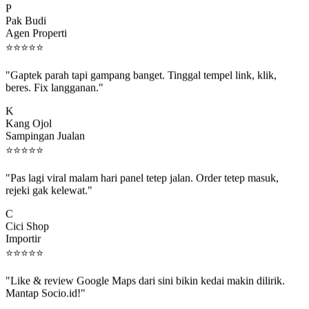
Pak Budi
Agen Properti
⭐
⭐
⭐
⭐
⭐
"Gaptek parah tapi gampang banget. Tinggal tempel link, klik,
beres. Fix langganan."
K
Kang Ojol
Sampingan Jualan
⭐
⭐
⭐
⭐
⭐
"Pas lagi viral malam hari panel tetep jalan. Order tetep masuk,
rejeki gak kelewat."
C
Cici Shop
Importir
⭐
⭐
⭐
⭐
⭐
"Like & review Google Maps dari sini bikin kedai makin dilirik.
Mantap Socio.id!"
B