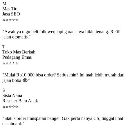
Mas Tio
Jasa SEO
⭐
⭐
⭐
⭐
⭐
"Awalnya ragu beli follower, tapi garansinya bikin tenang. Refill
jalan otomatis."
T
Toko Mas Berkah
Pedagang Emas
⭐
⭐
⭐
⭐
⭐
"Mulai Rp10.000 bisa order? Serius min? Ini mah lebih murah dari
jajan boba 😂"
S
Sista Nana
Reseller Baju Anak
⭐
⭐
⭐
⭐
⭐
"Status order transparan banget. Gak perlu nanya CS, tinggal lihat
dashboard."
P