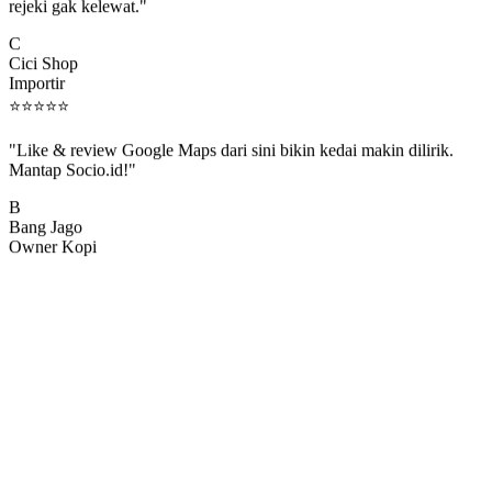
rejeki gak kelewat."
C
Cici Shop
Importir
⭐
⭐
⭐
⭐
⭐
"Like & review Google Maps dari sini bikin kedai makin dilirik.
Mantap Socio.id!"
B
Bang Jago
Owner Kopi