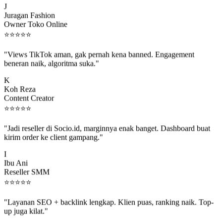
Juragan Fashion
Owner Toko Online
⭐
⭐
⭐
⭐
⭐
"Views TikTok aman, gak pernah kena banned. Engagement
beneran naik, algoritma suka."
K
Koh Reza
Content Creator
⭐
⭐
⭐
⭐
⭐
"Jadi reseller di Socio.id, marginnya enak banget. Dashboard buat
kirim order ke client gampang."
I
Ibu Ani
Reseller SMM
⭐
⭐
⭐
⭐
⭐
"Layanan SEO + backlink lengkap. Klien puas, ranking naik. Top-
up juga kilat."
M