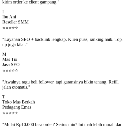
"Jadi reseller di Socio.id, marginnya enak banget. Dashboard buat
kirim order ke client gampang."
I
Ibu Ani
Reseller SMM
⭐
⭐
⭐
⭐
⭐
"Layanan SEO + backlink lengkap. Klien puas, ranking naik. Top-
up juga kilat."
M
Mas Tio
Jasa SEO
⭐
⭐
⭐
⭐
⭐
"Awalnya ragu beli follower, tapi garansinya bikin tenang. Refill
jalan otomatis."
T
Toko Mas Berkah
Pedagang Emas
⭐
⭐
⭐
⭐
⭐
"Mulai Rp10.000 bisa order? Serius min? Ini mah lebih murah dari