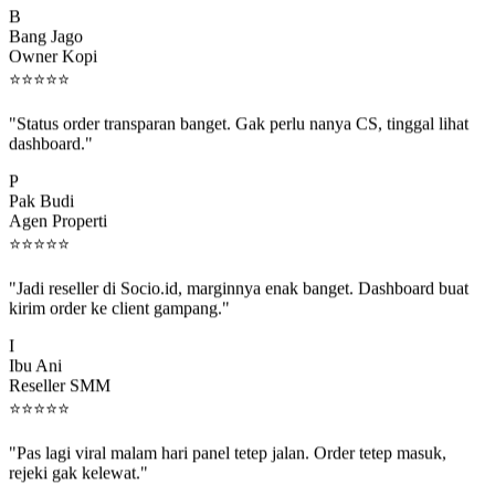
Bang Jago
Owner Kopi
⭐
⭐
⭐
⭐
⭐
"Status order transparan banget. Gak perlu nanya CS, tinggal lihat
dashboard."
P
Pak Budi
Agen Properti
⭐
⭐
⭐
⭐
⭐
"Jadi reseller di Socio.id, marginnya enak banget. Dashboard buat
kirim order ke client gampang."
I
Ibu Ani
Reseller SMM
⭐
⭐
⭐
⭐
⭐
"Pas lagi viral malam hari panel tetep jalan. Order tetep masuk,
rejeki gak kelewat."
C