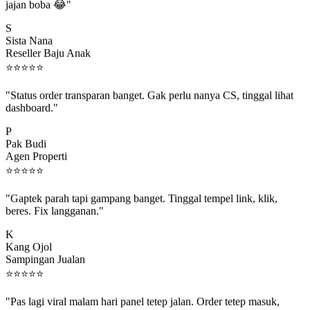
jajan boba 😂"
S
Sista Nana
Reseller Baju Anak
⭐
⭐
⭐
⭐
⭐
"Status order transparan banget. Gak perlu nanya CS, tinggal lihat
dashboard."
P
Pak Budi
Agen Properti
⭐
⭐
⭐
⭐
⭐
"Gaptek parah tapi gampang banget. Tinggal tempel link, klik,
beres. Fix langganan."
K
Kang Ojol
Sampingan Jualan
⭐
⭐
⭐
⭐
⭐
"Pas lagi viral malam hari panel tetep jalan. Order tetep masuk,