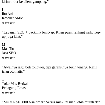
I
Ibu Ani
Reseller SMM
⭐
⭐
⭐
⭐
⭐
"Layanan SEO + backlink lengkap. Klien puas, ranking naik. Top-
up juga kilat."
M
Mas Tio
Jasa SEO
⭐
⭐
⭐
⭐
⭐
"Awalnya ragu beli follower, tapi garansinya bikin tenang. Refill
jalan otomatis."
T
Toko Mas Berkah
Pedagang Emas
⭐
⭐
⭐
⭐
⭐
"Mulai Rp10.000 bisa order? Serius min? Ini mah lebih murah dari
jajan boba 😂"