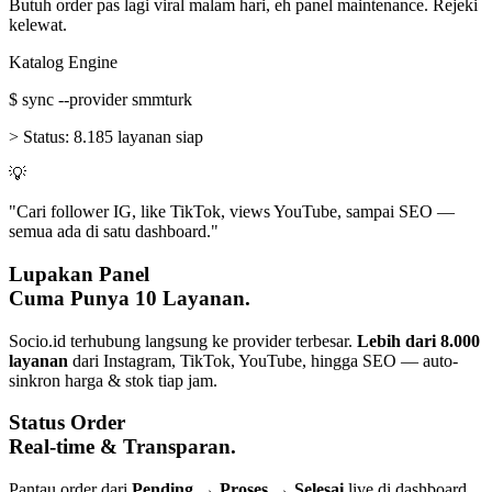
Butuh order pas lagi viral malam hari, eh panel maintenance. Rejeki
kelewat.
Katalog Engine
$
sync --provider smmturk
>
Status:
8.185 layanan siap
💡
"Cari follower IG, like TikTok, views YouTube, sampai SEO —
semua ada di satu dashboard."
Lupakan Panel
Cuma Punya 10 Layanan.
Socio.id terhubung langsung ke provider terbesar.
Lebih dari 8.000
layanan
dari Instagram, TikTok, YouTube, hingga SEO — auto-
sinkron harga & stok tiap jam.
Status Order
Real-time & Transparan.
Pantau order dari
Pending → Proses → Selesai
live di dashboard.