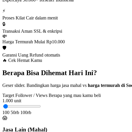
⚡
Proses Kilat
Cair dalam menit
🔒
Transaksi Aman
SSL & enkripsi
💸
Harga Termurah
Mulai Rp10.000
🛡️
Garansi Uang
Refund otomatis
🔥 Cek Hemat Kamu
Berapa Bisa Dihemat Hari Ini?
Geser slider. Bandingkan harga jasa mahal vs
harga termurah di Soc
Target Follower / Views
Berapa yang mau kamu beli
1.000
unit
100
50rb
100rb
😱
Jasa Lain (Mahal)