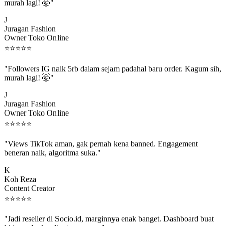
murah lagi! 🤯"
J
Juragan Fashion
Owner Toko Online
⭐
⭐
⭐
⭐
⭐
"Followers IG naik 5rb dalam sejam padahal baru order. Kagum sih,
murah lagi! 🤯"
J
Juragan Fashion
Owner Toko Online
⭐
⭐
⭐
⭐
⭐
"Views TikTok aman, gak pernah kena banned. Engagement
beneran naik, algoritma suka."
K
Koh Reza
Content Creator
⭐
⭐
⭐
⭐
⭐
"Jadi reseller di Socio.id, marginnya enak banget. Dashboard buat