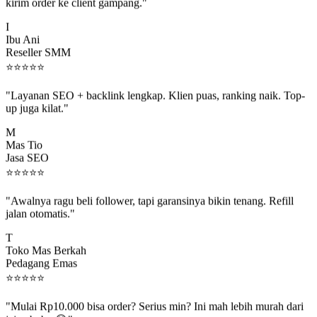
kirim order ke client gampang."
I
Ibu Ani
Reseller SMM
⭐
⭐
⭐
⭐
⭐
"Layanan SEO + backlink lengkap. Klien puas, ranking naik. Top-
up juga kilat."
M
Mas Tio
Jasa SEO
⭐
⭐
⭐
⭐
⭐
"Awalnya ragu beli follower, tapi garansinya bikin tenang. Refill
jalan otomatis."
T
Toko Mas Berkah
Pedagang Emas
⭐
⭐
⭐
⭐
⭐
"Mulai Rp10.000 bisa order? Serius min? Ini mah lebih murah dari