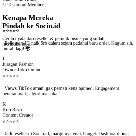
✨ Testimoni Member
Kenapa Mereka
Pindah ke Socio.id
⭐
⭐
⭐
⭐
⭐
Cerita nyata dari reseller & pemilik bisnis yang sudah
"Followers IG naik 5rb dalam sejam padahal baru order. Kagum sih,
merasakannya.
murah lagi! 🤯"
J
Juragan Fashion
Owner Toko Online
⭐
⭐
⭐
⭐
⭐
"Views TikTok aman, gak pernah kena banned. Engagement
beneran naik, algoritma suka."
K
Koh Reza
Content Creator
⭐
⭐
⭐
⭐
⭐
"Jadi reseller di Socio.id, marginnya enak banget. Dashboard buat
kirim order ke client gampang."