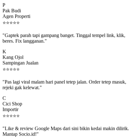
Pak Budi
Agen Properti
⭐
⭐
⭐
⭐
⭐
"Gaptek parah tapi gampang banget. Tinggal tempel link, klik,
beres. Fix langganan."
K
Kang Ojol
Sampingan Jualan
⭐
⭐
⭐
⭐
⭐
"Pas lagi viral malam hari panel tetep jalan. Order tetep masuk,
rejeki gak kelewat."
C
Cici Shop
Importir
⭐
⭐
⭐
⭐
⭐
"Like & review Google Maps dari sini bikin kedai makin dilirik.
Mantap Socio.id!"
B