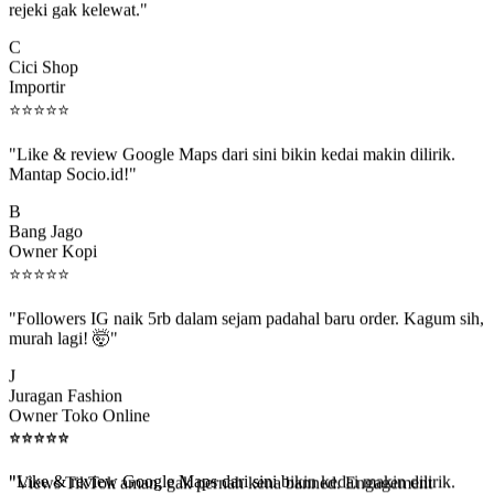
C
Cici Shop
Importir
⭐
⭐
⭐
⭐
⭐
"Like & review Google Maps dari sini bikin kedai makin dilirik.
Mantap Socio.id!"
B
Bang Jago
Owner Kopi
⭐
⭐
⭐
⭐
⭐
"Followers IG naik 5rb dalam sejam padahal baru order. Kagum sih,
murah lagi! 🤯"
J
Juragan Fashion
Owner Toko Online
⭐
⭐
⭐
⭐
⭐
⭐
⭐
⭐
⭐
⭐
"Views TikTok aman, gak pernah kena banned. Engagement
beneran naik, algoritma suka."