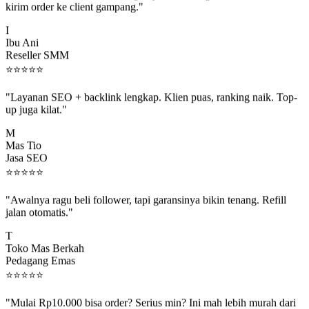
I
Ibu Ani
Reseller SMM
⭐
⭐
⭐
⭐
⭐
"Layanan SEO + backlink lengkap. Klien puas, ranking naik. Top-
up juga kilat."
M
Mas Tio
Jasa SEO
⭐
⭐
⭐
⭐
⭐
"Awalnya ragu beli follower, tapi garansinya bikin tenang. Refill
jalan otomatis."
T
Toko Mas Berkah
Pedagang Emas
⭐
⭐
⭐
⭐
⭐
"Mulai Rp10.000 bisa order? Serius min? Ini mah lebih murah dari
jajan boba 😂"