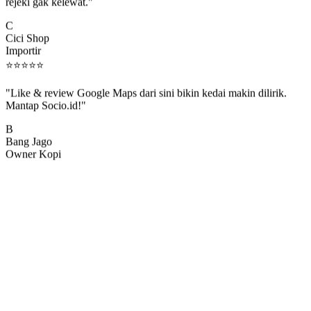
rejeki gak kelewat."
C
Cici Shop
Importir
⭐
⭐
⭐
⭐
⭐
"Like & review Google Maps dari sini bikin kedai makin dilirik.
Mantap Socio.id!"
B
Bang Jago
Owner Kopi