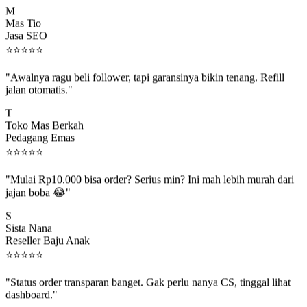
Mas Tio
Jasa SEO
⭐
⭐
⭐
⭐
⭐
"Awalnya ragu beli follower, tapi garansinya bikin tenang. Refill
jalan otomatis."
T
Toko Mas Berkah
Pedagang Emas
⭐
⭐
⭐
⭐
⭐
"Mulai Rp10.000 bisa order? Serius min? Ini mah lebih murah dari
jajan boba 😂"
S
Sista Nana
Reseller Baju Anak
⭐
⭐
⭐
⭐
⭐
"Status order transparan banget. Gak perlu nanya CS, tinggal lihat
dashboard."
P