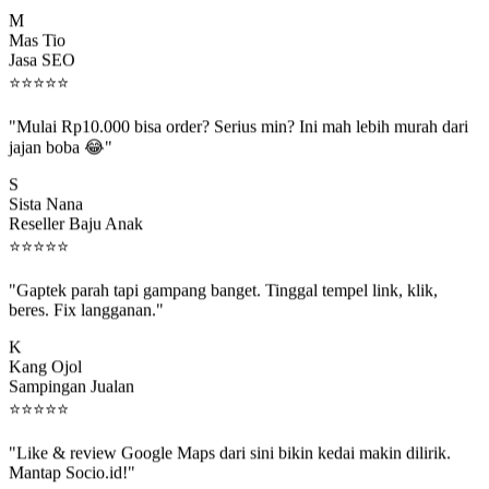
M
Mas Tio
Jasa SEO
⭐
⭐
⭐
⭐
⭐
"Mulai Rp10.000 bisa order? Serius min? Ini mah lebih murah dari
jajan boba 😂"
S
Sista Nana
Reseller Baju Anak
⭐
⭐
⭐
⭐
⭐
"Gaptek parah tapi gampang banget. Tinggal tempel link, klik,
beres. Fix langganan."
K
Kang Ojol
Sampingan Jualan
⭐
⭐
⭐
⭐
⭐
"Like & review Google Maps dari sini bikin kedai makin dilirik.
Mantap Socio.id!"