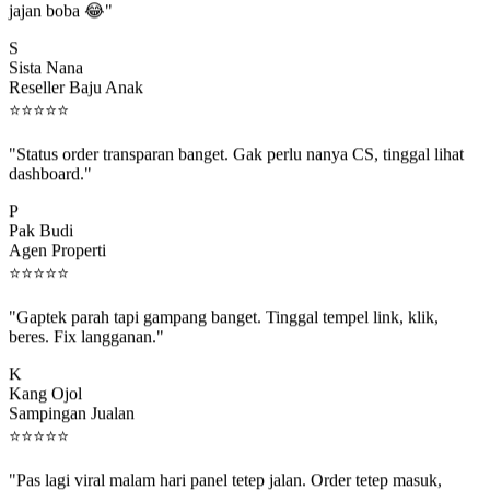
S
Sista Nana
Reseller Baju Anak
⭐
⭐
⭐
⭐
⭐
"Status order transparan banget. Gak perlu nanya CS, tinggal lihat
dashboard."
P
Pak Budi
Agen Properti
⭐
⭐
⭐
⭐
⭐
"Gaptek parah tapi gampang banget. Tinggal tempel link, klik,
beres. Fix langganan."
K
Kang Ojol
Sampingan Jualan
⭐
⭐
⭐
⭐
⭐
"Pas lagi viral malam hari panel tetep jalan. Order tetep masuk,
rejeki gak kelewat."