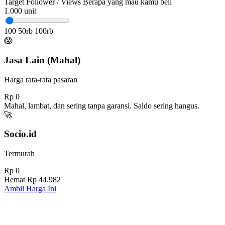
Target Follower / Views
Berapa yang mau kamu beli
1.000
unit
100
50rb
100rb
😱
Jasa Lain (Mahal)
Harga rata-rata pasaran
Rp 0
Mahal, lambat, dan sering tanpa garansi. Saldo sering hangus.
🚀
Socio.id
Termurah
Rp 0
Hemat
Rp 44.982
Ambil Harga Ini