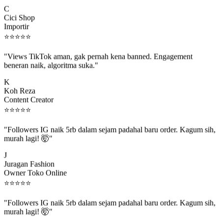
C
Cici Shop
Importir
⭐
⭐
⭐
⭐
⭐
"Views TikTok aman, gak pernah kena banned. Engagement
beneran naik, algoritma suka."
K
Koh Reza
Content Creator
⭐
⭐
⭐
⭐
⭐
"Followers IG naik 5rb dalam sejam padahal baru order. Kagum sih,
murah lagi! 🤯"
J
Juragan Fashion
Owner Toko Online
⭐
⭐
⭐
⭐
⭐
"Followers IG naik 5rb dalam sejam padahal baru order. Kagum sih,
murah lagi! 🤯"