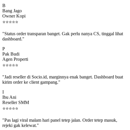
B
Bang Jago
Owner Kopi
⭐
⭐
⭐
⭐
⭐
"Status order transparan banget. Gak perlu nanya CS, tinggal lihat
dashboard."
P
Pak Budi
Agen Properti
⭐
⭐
⭐
⭐
⭐
"Jadi reseller di Socio.id, marginnya enak banget. Dashboard buat
kirim order ke client gampang."
I
Ibu Ani
Reseller SMM
⭐
⭐
⭐
⭐
⭐
"Pas lagi viral malam hari panel tetep jalan. Order tetep masuk,
rejeki gak kelewat."