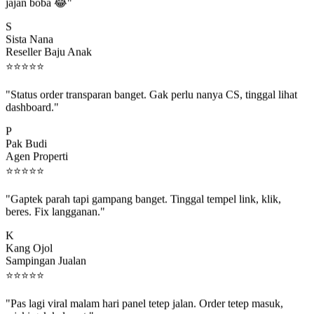
jajan boba 😂"
S
Sista Nana
Reseller Baju Anak
⭐
⭐
⭐
⭐
⭐
"Status order transparan banget. Gak perlu nanya CS, tinggal lihat
dashboard."
P
Pak Budi
Agen Properti
⭐
⭐
⭐
⭐
⭐
"Gaptek parah tapi gampang banget. Tinggal tempel link, klik,
beres. Fix langganan."
K
Kang Ojol
Sampingan Jualan
⭐
⭐
⭐
⭐
⭐
"Pas lagi viral malam hari panel tetep jalan. Order tetep masuk,