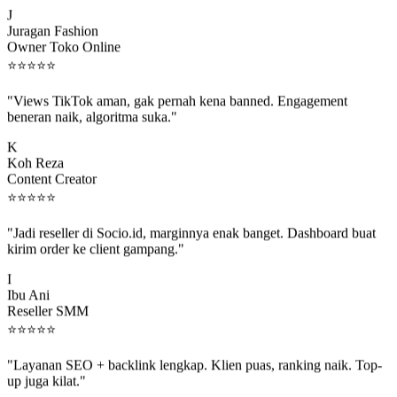
J
Juragan Fashion
Owner Toko Online
⭐
⭐
⭐
⭐
⭐
"Views TikTok aman, gak pernah kena banned. Engagement
beneran naik, algoritma suka."
K
Koh Reza
Content Creator
⭐
⭐
⭐
⭐
⭐
"Jadi reseller di Socio.id, marginnya enak banget. Dashboard buat
kirim order ke client gampang."
I
Ibu Ani
Reseller SMM
⭐
⭐
⭐
⭐
⭐
"Layanan SEO + backlink lengkap. Klien puas, ranking naik. Top-
up juga kilat."
M