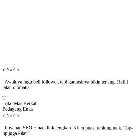
⭐
⭐
⭐
⭐
⭐
"Awalnya ragu beli follower, tapi garansinya bikin tenang. Refill
jalan otomatis."
T
Toko Mas Berkah
Pedagang Emas
⭐
⭐
⭐
⭐
⭐
"Layanan SEO + backlink lengkap. Klien puas, ranking naik. Top-
up juga kilat."