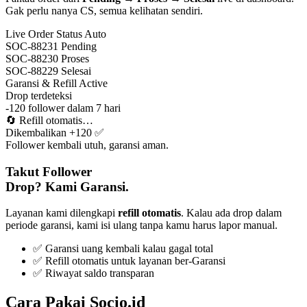
Gak perlu nanya CS, semua kelihatan sendiri.
Live Order Status
Auto
SOC-88231
Pending
SOC-88230
Proses
SOC-88229
Selesai
Garansi & Refill
Active
Drop terdeteksi
-120 follower dalam 7 hari
🔄
Refill otomatis…
Dikembalikan +120 ✅
Follower kembali utuh, garansi aman.
Takut Follower
Drop? Kami Garansi.
Layanan kami dilengkapi
refill otomatis
. Kalau ada drop dalam
periode garansi, kami isi ulang tanpa kamu harus lapor manual.
✅ Garansi uang kembali kalau gagal total
✅ Refill otomatis untuk layanan ber-Garansi
✅ Riwayat saldo transparan
Cara Pakai Socio.id