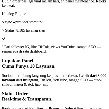
Butuh order pas lagi viral malam hari, eh panel maintenance. Rejeki
kelewat.
Katalog Engine
$
sync --provider smmturk
>
Status:
8.185 layanan siap
💡
"Cari follower IG, like TikTok, views YouTube, sampai SEO —
semua ada di satu dashboard."
Lupakan Panel
Cuma Punya 10 Layanan.
Socio.id terhubung langsung ke provider terbesar.
Lebih dari 8.000
layanan
dari Instagram, TikTok, YouTube, hingga SEO — auto-
sinkron harga & stok tiap jam.
Status Order
Real-time & Transparan.
Pantau order dari
Pending → Proses → Selesai
live di dashboard.