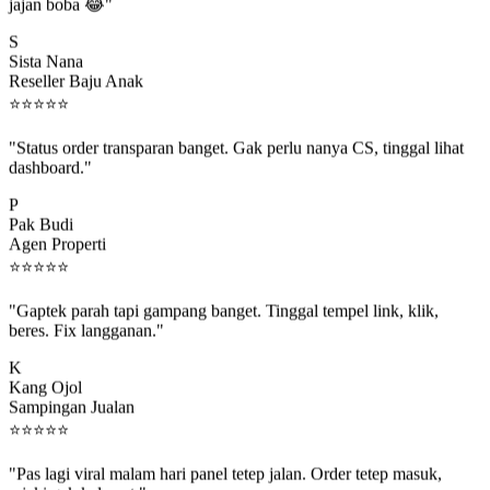
jajan boba 😂"
S
Sista Nana
Reseller Baju Anak
⭐
⭐
⭐
⭐
⭐
"Status order transparan banget. Gak perlu nanya CS, tinggal lihat
dashboard."
P
Pak Budi
Agen Properti
⭐
⭐
⭐
⭐
⭐
"Gaptek parah tapi gampang banget. Tinggal tempel link, klik,
beres. Fix langganan."
K
Kang Ojol
Sampingan Jualan
⭐
⭐
⭐
⭐
⭐
"Pas lagi viral malam hari panel tetep jalan. Order tetep masuk,