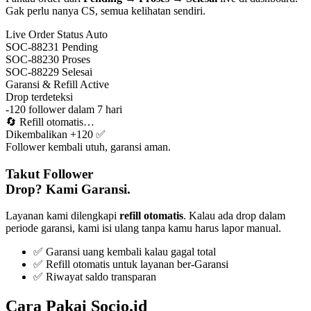
Gak perlu nanya CS, semua kelihatan sendiri.
Live Order Status
Auto
SOC-88231
Pending
SOC-88230
Proses
SOC-88229
Selesai
Garansi & Refill
Active
Drop terdeteksi
-120 follower dalam 7 hari
🔄
Refill otomatis…
Dikembalikan +120 ✅
Follower kembali utuh, garansi aman.
Takut Follower
Drop? Kami Garansi.
Layanan kami dilengkapi
refill otomatis
. Kalau ada drop dalam
periode garansi, kami isi ulang tanpa kamu harus lapor manual.
✅ Garansi uang kembali kalau gagal total
✅ Refill otomatis untuk layanan ber-Garansi
✅ Riwayat saldo transparan
Cara Pakai Socio.id