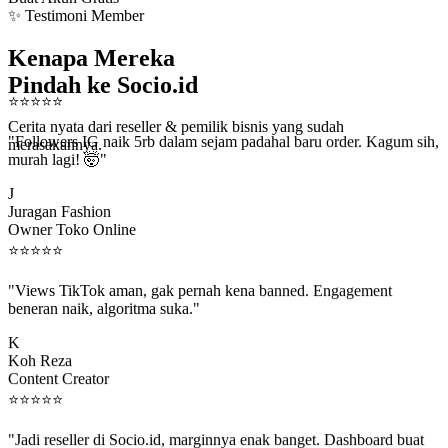
✨ Testimoni Member
Kenapa Mereka
Pindah ke Socio.id
⭐
⭐
⭐
⭐
⭐
Cerita nyata dari reseller & pemilik bisnis yang sudah
"Followers IG naik 5rb dalam sejam padahal baru order. Kagum sih,
merasakannya.
murah lagi! 🤯"
J
Juragan Fashion
Owner Toko Online
⭐
⭐
⭐
⭐
⭐
"Views TikTok aman, gak pernah kena banned. Engagement
beneran naik, algoritma suka."
K
Koh Reza
Content Creator
⭐
⭐
⭐
⭐
⭐
"Jadi reseller di Socio.id, marginnya enak banget. Dashboard buat
kirim order ke client gampang."