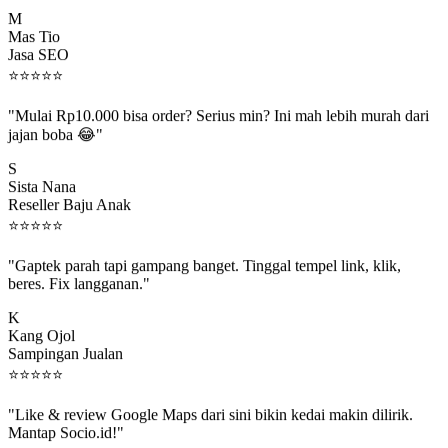
M
Mas Tio
Jasa SEO
⭐
⭐
⭐
⭐
⭐
"Mulai Rp10.000 bisa order? Serius min? Ini mah lebih murah dari
jajan boba 😂"
S
Sista Nana
Reseller Baju Anak
⭐
⭐
⭐
⭐
⭐
"Gaptek parah tapi gampang banget. Tinggal tempel link, klik,
beres. Fix langganan."
K
Kang Ojol
Sampingan Jualan
⭐
⭐
⭐
⭐
⭐
"Like & review Google Maps dari sini bikin kedai makin dilirik.
Mantap Socio.id!"