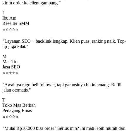
I
Ibu Ani
Reseller SMM
⭐
⭐
⭐
⭐
⭐
"Layanan SEO + backlink lengkap. Klien puas, ranking naik. Top-
up juga kilat."
M
Mas Tio
Jasa SEO
⭐
⭐
⭐
⭐
⭐
"Awalnya ragu beli follower, tapi garansinya bikin tenang. Refill
jalan otomatis."
T
Toko Mas Berkah
Pedagang Emas
⭐
⭐
⭐
⭐
⭐
"Mulai Rp10.000 bisa order? Serius min? Ini mah lebih murah dari
jajan boba 😂"