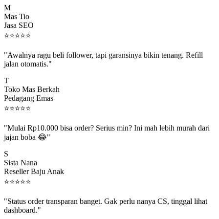
M
Mas Tio
Jasa SEO
⭐
⭐
⭐
⭐
⭐
"Awalnya ragu beli follower, tapi garansinya bikin tenang. Refill
jalan otomatis."
T
Toko Mas Berkah
Pedagang Emas
⭐
⭐
⭐
⭐
⭐
"Mulai Rp10.000 bisa order? Serius min? Ini mah lebih murah dari
jajan boba 😂"
S
Sista Nana
Reseller Baju Anak
⭐
⭐
⭐
⭐
⭐
"Status order transparan banget. Gak perlu nanya CS, tinggal lihat
dashboard."