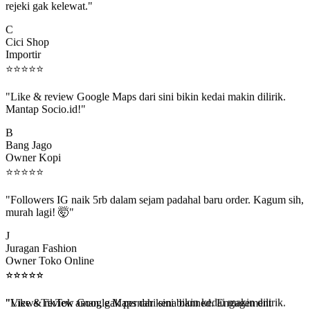
C
Cici Shop
Importir
⭐
⭐
⭐
⭐
⭐
"Like & review Google Maps dari sini bikin kedai makin dilirik.
Mantap Socio.id!"
B
Bang Jago
Owner Kopi
⭐
⭐
⭐
⭐
⭐
"Followers IG naik 5rb dalam sejam padahal baru order. Kagum sih,
murah lagi! 🤯"
J
Juragan Fashion
Owner Toko Online
⭐
⭐
⭐
⭐
⭐
⭐
⭐
⭐
⭐
⭐
"Views TikTok aman, gak pernah kena banned. Engagement
beneran naik, algoritma suka."