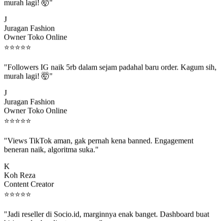
murah lagi! 🤯"
J
Juragan Fashion
Owner Toko Online
⭐
⭐
⭐
⭐
⭐
"Followers IG naik 5rb dalam sejam padahal baru order. Kagum sih,
murah lagi! 🤯"
J
Juragan Fashion
Owner Toko Online
⭐
⭐
⭐
⭐
⭐
"Views TikTok aman, gak pernah kena banned. Engagement
beneran naik, algoritma suka."
K
Koh Reza
Content Creator
⭐
⭐
⭐
⭐
⭐
"Jadi reseller di Socio.id, marginnya enak banget. Dashboard buat