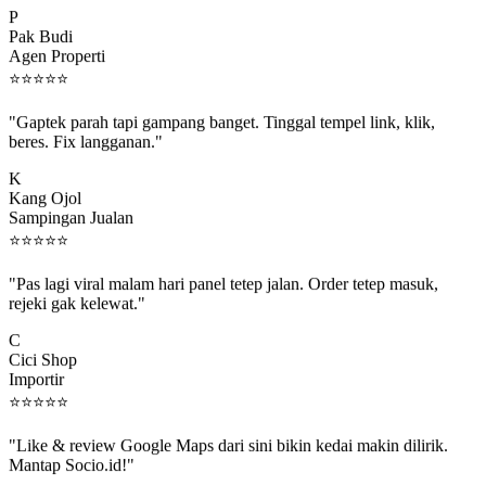
P
Pak Budi
Agen Properti
⭐
⭐
⭐
⭐
⭐
"Gaptek parah tapi gampang banget. Tinggal tempel link, klik,
beres. Fix langganan."
K
Kang Ojol
Sampingan Jualan
⭐
⭐
⭐
⭐
⭐
"Pas lagi viral malam hari panel tetep jalan. Order tetep masuk,
rejeki gak kelewat."
C
Cici Shop
Importir
⭐
⭐
⭐
⭐
⭐
"Like & review Google Maps dari sini bikin kedai makin dilirik.
Mantap Socio.id!"
B