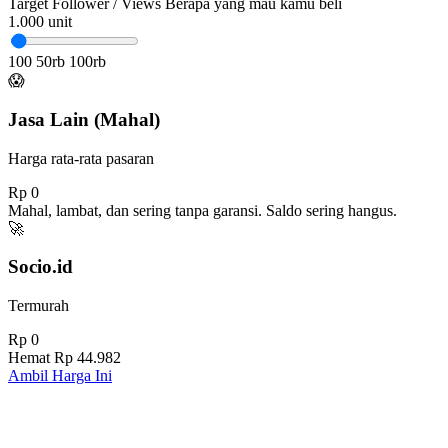
Target Follower / Views
Berapa yang mau kamu beli
1.000
unit
100
50rb
100rb
😱
Jasa Lain (Mahal)
Harga rata-rata pasaran
Rp 0
Mahal, lambat, dan sering tanpa garansi. Saldo sering hangus.
🚀
Socio.id
Termurah
Rp 0
Hemat
Rp 44.982
Ambil Harga Ini