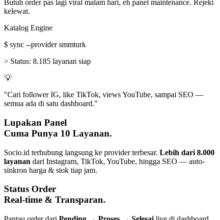
Butuh order pas lagi viral malam hari, eh panel maintenance. Rejeki
kelewat.
Katalog Engine
$
sync --provider smmturk
>
Status:
8.185 layanan siap
💡
"Cari follower IG, like TikTok, views YouTube, sampai SEO —
semua ada di satu dashboard."
Lupakan Panel
Cuma Punya 10 Layanan.
Socio.id terhubung langsung ke provider terbesar.
Lebih dari 8.000
layanan
dari Instagram, TikTok, YouTube, hingga SEO — auto-
sinkron harga & stok tiap jam.
Status Order
Real-time & Transparan.
Pantau order dari
Pending → Proses → Selesai
live di dashboard.