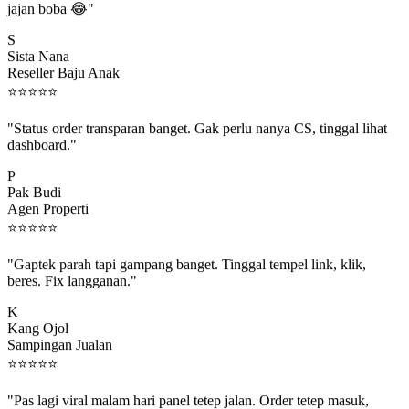
S
Sista Nana
Reseller Baju Anak
⭐
⭐
⭐
⭐
⭐
"Status order transparan banget. Gak perlu nanya CS, tinggal lihat
dashboard."
P
Pak Budi
Agen Properti
⭐
⭐
⭐
⭐
⭐
"Gaptek parah tapi gampang banget. Tinggal tempel link, klik,
beres. Fix langganan."
K
Kang Ojol
Sampingan Jualan
⭐
⭐
⭐
⭐
⭐
"Pas lagi viral malam hari panel tetep jalan. Order tetep masuk,
rejeki gak kelewat."