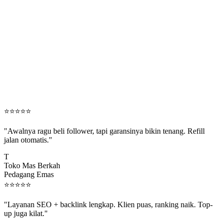
⭐
⭐
⭐
⭐
⭐
"Awalnya ragu beli follower, tapi garansinya bikin tenang. Refill
jalan otomatis."
T
Toko Mas Berkah
Pedagang Emas
⭐
⭐
⭐
⭐
⭐
"Layanan SEO + backlink lengkap. Klien puas, ranking naik. Top-
up juga kilat."