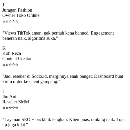
J
Juragan Fashion
Owner Toko Online
⭐
⭐
⭐
⭐
⭐
"Views TikTok aman, gak pernah kena banned. Engagement
beneran naik, algoritma suka."
K
Koh Reza
Content Creator
⭐
⭐
⭐
⭐
⭐
"Jadi reseller di Socio.id, marginnya enak banget. Dashboard buat
kirim order ke client gampang."
I
Ibu Ani
Reseller SMM
⭐
⭐
⭐
⭐
⭐
"Layanan SEO + backlink lengkap. Klien puas, ranking naik. Top-
up juga kilat."