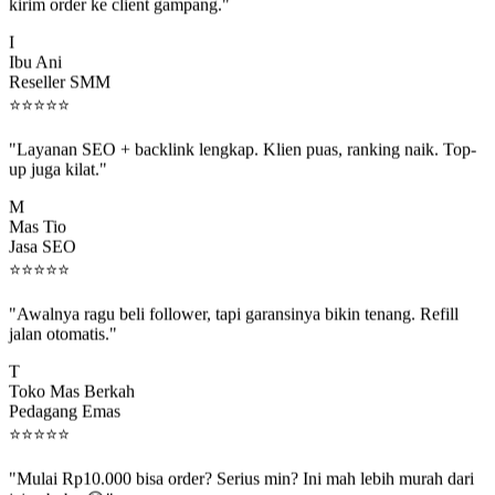
kirim order ke client gampang."
I
Ibu Ani
Reseller SMM
⭐
⭐
⭐
⭐
⭐
"Layanan SEO + backlink lengkap. Klien puas, ranking naik. Top-
up juga kilat."
M
Mas Tio
Jasa SEO
⭐
⭐
⭐
⭐
⭐
"Awalnya ragu beli follower, tapi garansinya bikin tenang. Refill
jalan otomatis."
T
Toko Mas Berkah
Pedagang Emas
⭐
⭐
⭐
⭐
⭐
"Mulai Rp10.000 bisa order? Serius min? Ini mah lebih murah dari