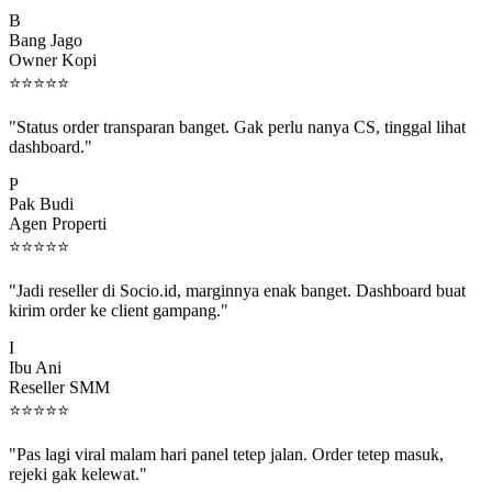
B
Bang Jago
Owner Kopi
⭐
⭐
⭐
⭐
⭐
"Status order transparan banget. Gak perlu nanya CS, tinggal lihat
dashboard."
P
Pak Budi
Agen Properti
⭐
⭐
⭐
⭐
⭐
"Jadi reseller di Socio.id, marginnya enak banget. Dashboard buat
kirim order ke client gampang."
I
Ibu Ani
Reseller SMM
⭐
⭐
⭐
⭐
⭐
"Pas lagi viral malam hari panel tetep jalan. Order tetep masuk,
rejeki gak kelewat."