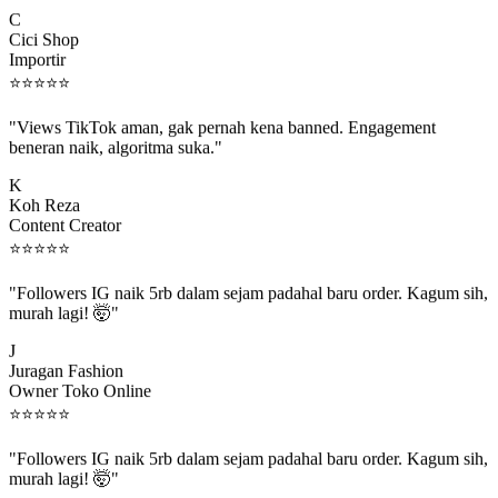
C
Cici Shop
Importir
⭐
⭐
⭐
⭐
⭐
"Views TikTok aman, gak pernah kena banned. Engagement
beneran naik, algoritma suka."
K
Koh Reza
Content Creator
⭐
⭐
⭐
⭐
⭐
"Followers IG naik 5rb dalam sejam padahal baru order. Kagum sih,
murah lagi! 🤯"
J
Juragan Fashion
Owner Toko Online
⭐
⭐
⭐
⭐
⭐
"Followers IG naik 5rb dalam sejam padahal baru order. Kagum sih,
murah lagi! 🤯"