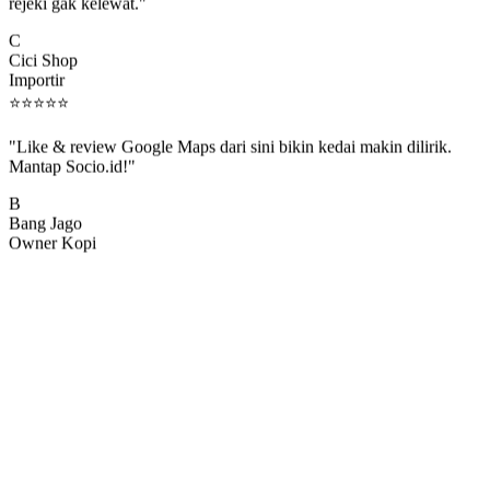
rejeki gak kelewat."
C
Cici Shop
Importir
⭐
⭐
⭐
⭐
⭐
"Like & review Google Maps dari sini bikin kedai makin dilirik.
Mantap Socio.id!"
B
Bang Jago
Owner Kopi