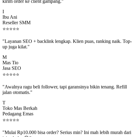
kirim order ke client gampang."
I
Ibu Ani
Reseller SMM
⭐
⭐
⭐
⭐
⭐
"Layanan SEO + backlink lengkap. Klien puas, ranking naik. Top-
up juga kilat."
M
Mas Tio
Jasa SEO
⭐
⭐
⭐
⭐
⭐
"Awalnya ragu beli follower, tapi garansinya bikin tenang. Refill
jalan otomatis."
T
Toko Mas Berkah
Pedagang Emas
⭐
⭐
⭐
⭐
⭐
"Mulai Rp10.000 bisa order? Serius min? Ini mah lebih murah dari