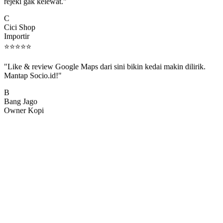
rejeki gak kelewat."
C
Cici Shop
Importir
⭐
⭐
⭐
⭐
⭐
"Like & review Google Maps dari sini bikin kedai makin dilirik.
Mantap Socio.id!"
B
Bang Jago
Owner Kopi