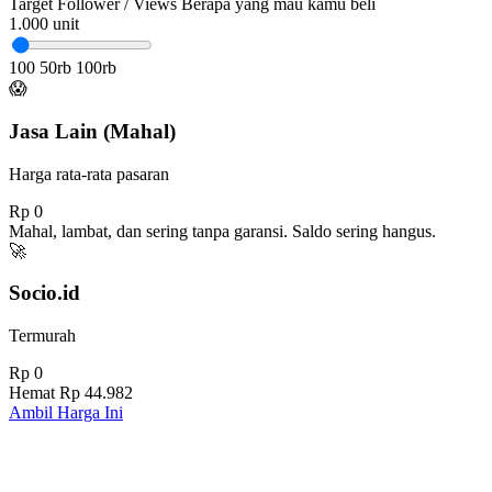
Target Follower / Views
Berapa yang mau kamu beli
1.000
unit
100
50rb
100rb
😱
Jasa Lain (Mahal)
Harga rata-rata pasaran
Rp 0
Mahal, lambat, dan sering tanpa garansi. Saldo sering hangus.
🚀
Socio.id
Termurah
Rp 0
Hemat
Rp 44.982
Ambil Harga Ini