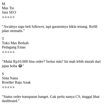
Mas Tio
Jasa SEO
⭐
⭐
⭐
⭐
⭐
"Awalnya ragu beli follower, tapi garansinya bikin tenang. Refill
jalan otomatis."
T
Toko Mas Berkah
Pedagang Emas
⭐
⭐
⭐
⭐
⭐
"Mulai Rp10.000 bisa order? Serius min? Ini mah lebih murah dari
jajan boba 😂"
S
Sista Nana
Reseller Baju Anak
⭐
⭐
⭐
⭐
⭐
"Status order transparan banget. Gak perlu nanya CS, tinggal lihat
dashboard."
P