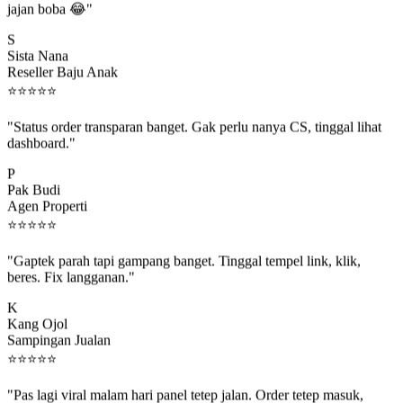
S
Sista Nana
Reseller Baju Anak
⭐
⭐
⭐
⭐
⭐
"Status order transparan banget. Gak perlu nanya CS, tinggal lihat
dashboard."
P
Pak Budi
Agen Properti
⭐
⭐
⭐
⭐
⭐
"Gaptek parah tapi gampang banget. Tinggal tempel link, klik,
beres. Fix langganan."
K
Kang Ojol
Sampingan Jualan
⭐
⭐
⭐
⭐
⭐
"Pas lagi viral malam hari panel tetep jalan. Order tetep masuk,
rejeki gak kelewat."