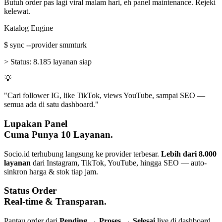
Butuh order pas lagi viral malam hari, eh panel maintenance. Rejeki
kelewat.
Katalog Engine
$
sync --provider smmturk
>
Status:
8.185 layanan siap
💡
"Cari follower IG, like TikTok, views YouTube, sampai SEO —
semua ada di satu dashboard."
Lupakan Panel
Cuma Punya 10 Layanan.
Socio.id terhubung langsung ke provider terbesar.
Lebih dari 8.000
layanan
dari Instagram, TikTok, YouTube, hingga SEO — auto-
sinkron harga & stok tiap jam.
Status Order
Real-time & Transparan.
Pantau order dari
Pending → Proses → Selesai
live di dashboard.