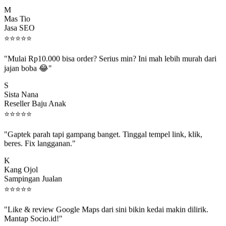
M
Mas Tio
Jasa SEO
⭐
⭐
⭐
⭐
⭐
"Mulai Rp10.000 bisa order? Serius min? Ini mah lebih murah dari
jajan boba 😂"
S
Sista Nana
Reseller Baju Anak
⭐
⭐
⭐
⭐
⭐
"Gaptek parah tapi gampang banget. Tinggal tempel link, klik,
beres. Fix langganan."
K
Kang Ojol
Sampingan Jualan
⭐
⭐
⭐
⭐
⭐
"Like & review Google Maps dari sini bikin kedai makin dilirik.
Mantap Socio.id!"