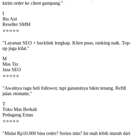
I
Ibu Ani
Reseller SMM
⭐
⭐
⭐
⭐
⭐
"Layanan SEO + backlink lengkap. Klien puas, ranking naik. Top-
up juga kilat."
M
Mas Tio
Jasa SEO
⭐
⭐
⭐
⭐
⭐
"Awalnya ragu beli follower, tapi garansinya bikin tenang. Refill
jalan otomatis."
T
Toko Mas Berkah
Pedagang Emas
⭐
⭐
⭐
⭐
⭐
"Mulai Rp10.000 bisa order? Serius min? Ini mah lebih murah dari
jajan boba 😂"