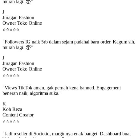
murah lagi! 🤯"
J
Juragan Fashion
Owner Toko Online
⭐
⭐
⭐
⭐
⭐
"Followers IG naik 5rb dalam sejam padahal baru order. Kagum sih,
murah lagi! 🤯"
J
Juragan Fashion
Owner Toko Online
⭐
⭐
⭐
⭐
⭐
"Views TikTok aman, gak pernah kena banned. Engagement
beneran naik, algoritma suka."
K
Koh Reza
Content Creator
⭐
⭐
⭐
⭐
⭐
"Jadi reseller di Socio.id, marginnya enak banget. Dashboard buat