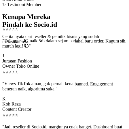
✨ Testimoni Member
Kenapa Mereka
Pindah ke Socio.id
⭐
⭐
⭐
⭐
⭐
Cerita nyata dari reseller & pemilik bisnis yang sudah
"Followers IG naik 5rb dalam sejam padahal baru order. Kagum sih,
merasakannya.
murah lagi! 🤯"
J
Juragan Fashion
Owner Toko Online
⭐
⭐
⭐
⭐
⭐
"Views TikTok aman, gak pernah kena banned. Engagement
beneran naik, algoritma suka."
K
Koh Reza
Content Creator
⭐
⭐
⭐
⭐
⭐
"Jadi reseller di Socio.id, marginnya enak banget. Dashboard buat
kirim order ke client gampang."