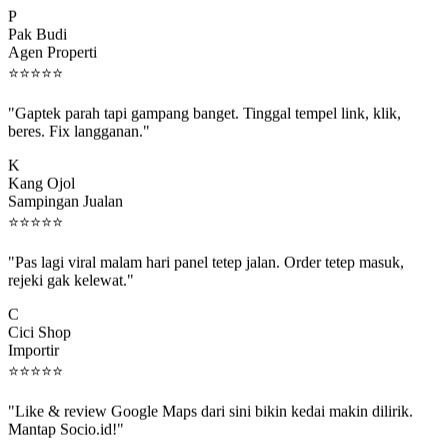
Pak Budi
Agen Properti
⭐
⭐
⭐
⭐
⭐
"Gaptek parah tapi gampang banget. Tinggal tempel link, klik,
beres. Fix langganan."
K
Kang Ojol
Sampingan Jualan
⭐
⭐
⭐
⭐
⭐
"Pas lagi viral malam hari panel tetep jalan. Order tetep masuk,
rejeki gak kelewat."
C
Cici Shop
Importir
⭐
⭐
⭐
⭐
⭐
"Like & review Google Maps dari sini bikin kedai makin dilirik.
Mantap Socio.id!"
B