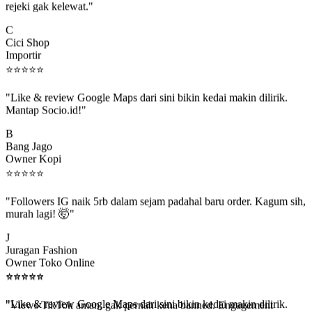
C
Cici Shop
Importir
⭐
⭐
⭐
⭐
⭐
"Like & review Google Maps dari sini bikin kedai makin dilirik.
Mantap Socio.id!"
B
Bang Jago
Owner Kopi
⭐
⭐
⭐
⭐
⭐
"Followers IG naik 5rb dalam sejam padahal baru order. Kagum sih,
murah lagi! 🤯"
J
Juragan Fashion
Owner Toko Online
⭐
⭐
⭐
⭐
⭐
⭐
⭐
⭐
⭐
⭐
"Views TikTok aman, gak pernah kena banned. Engagement
beneran naik, algoritma suka."