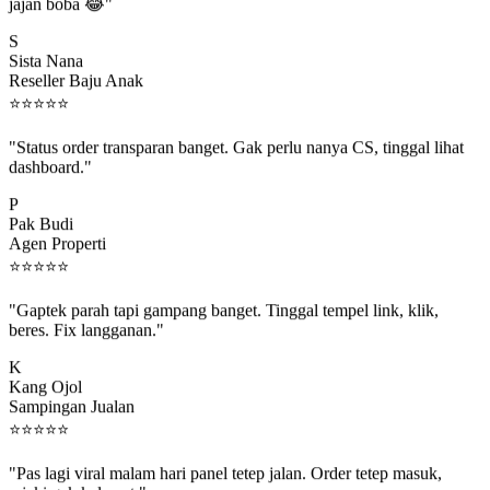
jajan boba 😂"
S
Sista Nana
Reseller Baju Anak
⭐
⭐
⭐
⭐
⭐
"Status order transparan banget. Gak perlu nanya CS, tinggal lihat
dashboard."
P
Pak Budi
Agen Properti
⭐
⭐
⭐
⭐
⭐
"Gaptek parah tapi gampang banget. Tinggal tempel link, klik,
beres. Fix langganan."
K
Kang Ojol
Sampingan Jualan
⭐
⭐
⭐
⭐
⭐
"Pas lagi viral malam hari panel tetep jalan. Order tetep masuk,