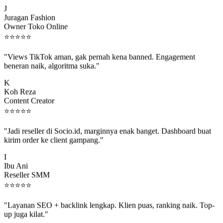
J
Juragan Fashion
Owner Toko Online
⭐
⭐
⭐
⭐
⭐
"Views TikTok aman, gak pernah kena banned. Engagement
beneran naik, algoritma suka."
K
Koh Reza
Content Creator
⭐
⭐
⭐
⭐
⭐
"Jadi reseller di Socio.id, marginnya enak banget. Dashboard buat
kirim order ke client gampang."
I
Ibu Ani
Reseller SMM
⭐
⭐
⭐
⭐
⭐
"Layanan SEO + backlink lengkap. Klien puas, ranking naik. Top-
up juga kilat."
M