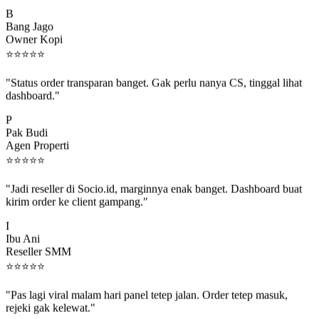
B
Bang Jago
Owner Kopi
⭐
⭐
⭐
⭐
⭐
"Status order transparan banget. Gak perlu nanya CS, tinggal lihat
dashboard."
P
Pak Budi
Agen Properti
⭐
⭐
⭐
⭐
⭐
"Jadi reseller di Socio.id, marginnya enak banget. Dashboard buat
kirim order ke client gampang."
I
Ibu Ani
Reseller SMM
⭐
⭐
⭐
⭐
⭐
"Pas lagi viral malam hari panel tetep jalan. Order tetep masuk,
rejeki gak kelewat."