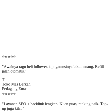
⭐
⭐
⭐
⭐
⭐
"Awalnya ragu beli follower, tapi garansinya bikin tenang. Refill
jalan otomatis."
T
Toko Mas Berkah
Pedagang Emas
⭐
⭐
⭐
⭐
⭐
"Layanan SEO + backlink lengkap. Klien puas, ranking naik. Top-
up juga kilat."