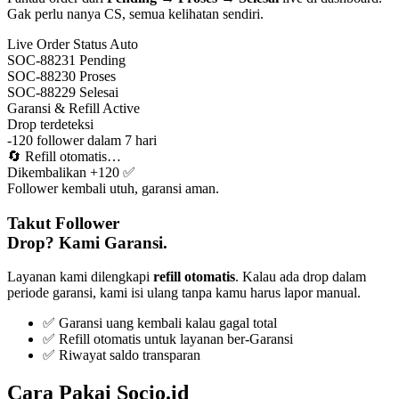
Gak perlu nanya CS, semua kelihatan sendiri.
Live Order Status
Auto
SOC-88231
Pending
SOC-88230
Proses
SOC-88229
Selesai
Garansi & Refill
Active
Drop terdeteksi
-120 follower dalam 7 hari
🔄
Refill otomatis…
Dikembalikan +120 ✅
Follower kembali utuh, garansi aman.
Takut Follower
Drop? Kami Garansi.
Layanan kami dilengkapi
refill otomatis
. Kalau ada drop dalam
periode garansi, kami isi ulang tanpa kamu harus lapor manual.
✅ Garansi uang kembali kalau gagal total
✅ Refill otomatis untuk layanan ber-Garansi
✅ Riwayat saldo transparan
Cara Pakai Socio.id