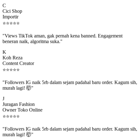
C
Cici Shop
Importir
⭐
⭐
⭐
⭐
⭐
"Views TikTok aman, gak pernah kena banned. Engagement
beneran naik, algoritma suka."
K
Koh Reza
Content Creator
⭐
⭐
⭐
⭐
⭐
"Followers IG naik 5rb dalam sejam padahal baru order. Kagum sih,
murah lagi! 🤯"
J
Juragan Fashion
Owner Toko Online
⭐
⭐
⭐
⭐
⭐
"Followers IG naik 5rb dalam sejam padahal baru order. Kagum sih,
murah lagi! 🤯"
J