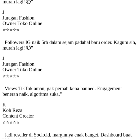
murah lagi! 🤯"
J
Juragan Fashion
Owner Toko Online
⭐
⭐
⭐
⭐
⭐
"Followers IG naik 5rb dalam sejam padahal baru order. Kagum sih,
murah lagi! 🤯"
J
Juragan Fashion
Owner Toko Online
⭐
⭐
⭐
⭐
⭐
"Views TikTok aman, gak pernah kena banned. Engagement
beneran naik, algoritma suka."
K
Koh Reza
Content Creator
⭐
⭐
⭐
⭐
⭐
"Jadi reseller di Socio.id, marginnya enak banget. Dashboard buat