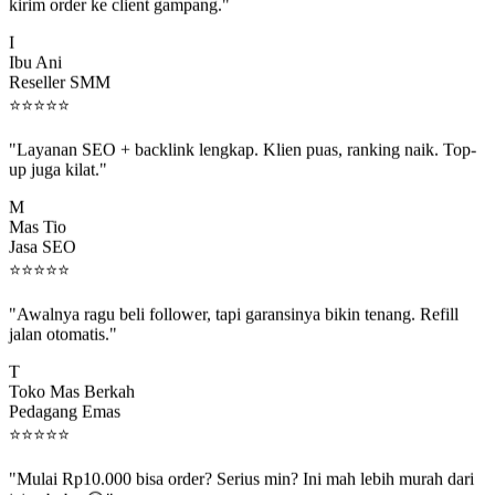
kirim order ke client gampang."
I
Ibu Ani
Reseller SMM
⭐
⭐
⭐
⭐
⭐
"Layanan SEO + backlink lengkap. Klien puas, ranking naik. Top-
up juga kilat."
M
Mas Tio
Jasa SEO
⭐
⭐
⭐
⭐
⭐
"Awalnya ragu beli follower, tapi garansinya bikin tenang. Refill
jalan otomatis."
T
Toko Mas Berkah
Pedagang Emas
⭐
⭐
⭐
⭐
⭐
"Mulai Rp10.000 bisa order? Serius min? Ini mah lebih murah dari