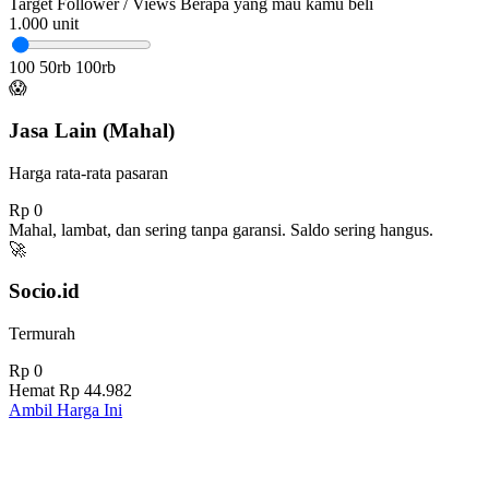
Target Follower / Views
Berapa yang mau kamu beli
1.000
unit
100
50rb
100rb
😱
Jasa Lain (Mahal)
Harga rata-rata pasaran
Rp 0
Mahal, lambat, dan sering tanpa garansi. Saldo sering hangus.
🚀
Socio.id
Termurah
Rp 0
Hemat
Rp 44.982
Ambil Harga Ini