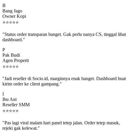
B
Bang Jago
Owner Kopi
⭐
⭐
⭐
⭐
⭐
"Status order transparan banget. Gak perlu nanya CS, tinggal lihat
dashboard."
P
Pak Budi
Agen Properti
⭐
⭐
⭐
⭐
⭐
"Jadi reseller di Socio.id, marginnya enak banget. Dashboard buat
kirim order ke client gampang."
I
Ibu Ani
Reseller SMM
⭐
⭐
⭐
⭐
⭐
"Pas lagi viral malam hari panel tetep jalan. Order tetep masuk,
rejeki gak kelewat."