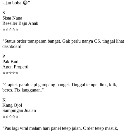
S
Sista Nana
Reseller Baju Anak
⭐
⭐
⭐
⭐
⭐
"Status order transparan banget. Gak perlu nanya CS, tinggal lihat
dashboard."
P
Pak Budi
Agen Properti
⭐
⭐
⭐
⭐
⭐
"Gaptek parah tapi gampang banget. Tinggal tempel link, klik,
beres. Fix langganan."
K
Kang Ojol
Sampingan Jualan
⭐
⭐
⭐
⭐
⭐
"Pas lagi viral malam hari panel tetep jalan. Order tetep masuk,
rejeki gak kelewat."