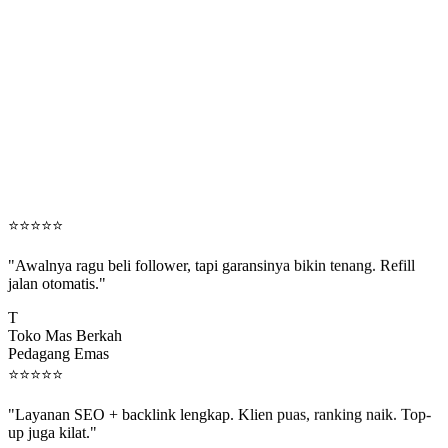
⭐
⭐
⭐
⭐
⭐
"Awalnya ragu beli follower, tapi garansinya bikin tenang. Refill
jalan otomatis."
T
Toko Mas Berkah
Pedagang Emas
⭐
⭐
⭐
⭐
⭐
"Layanan SEO + backlink lengkap. Klien puas, ranking naik. Top-
up juga kilat."