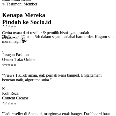
✨ Testimoni Member
Kenapa Mereka
Pindah ke Socio.id
⭐
⭐
⭐
⭐
⭐
Cerita nyata dari reseller & pemilik bisnis yang sudah
"Followers IG naik 5rb dalam sejam padahal baru order. Kagum sih,
merasakannya.
murah lagi! 🤯"
J
Juragan Fashion
Owner Toko Online
⭐
⭐
⭐
⭐
⭐
"Views TikTok aman, gak pernah kena banned. Engagement
beneran naik, algoritma suka."
K
Koh Reza
Content Creator
⭐
⭐
⭐
⭐
⭐
"Jadi reseller di Socio.id, marginnya enak banget. Dashboard buat
kirim order ke client gampang."