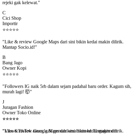
C
Cici Shop
Importir
⭐
⭐
⭐
⭐
⭐
"Like & review Google Maps dari sini bikin kedai makin dilirik.
Mantap Socio.id!"
B
Bang Jago
Owner Kopi
⭐
⭐
⭐
⭐
⭐
"Followers IG naik 5rb dalam sejam padahal baru order. Kagum sih,
murah lagi! 🤯"
J
Juragan Fashion
Owner Toko Online
⭐
⭐
⭐
⭐
⭐
⭐
⭐
⭐
⭐
⭐
"Views TikTok aman, gak pernah kena banned. Engagement
beneran naik, algoritma suka."