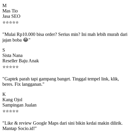
M
Mas Tio
Jasa SEO
⭐
⭐
⭐
⭐
⭐
"Mulai Rp10.000 bisa order? Serius min? Ini mah lebih murah dari
jajan boba 😂"
S
Sista Nana
Reseller Baju Anak
⭐
⭐
⭐
⭐
⭐
"Gaptek parah tapi gampang banget. Tinggal tempel link, klik,
beres. Fix langganan."
K
Kang Ojol
Sampingan Jualan
⭐
⭐
⭐
⭐
⭐
"Like & review Google Maps dari sini bikin kedai makin dilirik.
Mantap Socio.id!"