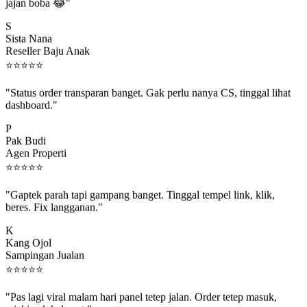
jajan boba 😂"
S
Sista Nana
Reseller Baju Anak
⭐
⭐
⭐
⭐
⭐
"Status order transparan banget. Gak perlu nanya CS, tinggal lihat
dashboard."
P
Pak Budi
Agen Properti
⭐
⭐
⭐
⭐
⭐
"Gaptek parah tapi gampang banget. Tinggal tempel link, klik,
beres. Fix langganan."
K
Kang Ojol
Sampingan Jualan
⭐
⭐
⭐
⭐
⭐
"Pas lagi viral malam hari panel tetep jalan. Order tetep masuk,