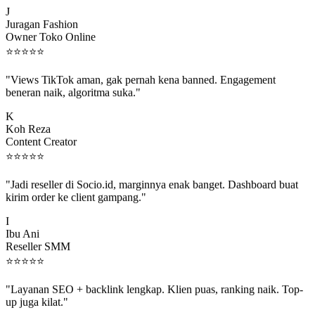
Juragan Fashion
Owner Toko Online
⭐
⭐
⭐
⭐
⭐
"Views TikTok aman, gak pernah kena banned. Engagement
beneran naik, algoritma suka."
K
Koh Reza
Content Creator
⭐
⭐
⭐
⭐
⭐
"Jadi reseller di Socio.id, marginnya enak banget. Dashboard buat
kirim order ke client gampang."
I
Ibu Ani
Reseller SMM
⭐
⭐
⭐
⭐
⭐
"Layanan SEO + backlink lengkap. Klien puas, ranking naik. Top-
up juga kilat."
M