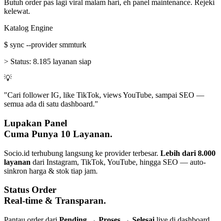
Butuh order pas lagi viral malam hari, eh panel maintenance. Rejeki
kelewat.
Katalog Engine
$
sync --provider smmturk
>
Status:
8.185 layanan siap
💡
"Cari follower IG, like TikTok, views YouTube, sampai SEO —
semua ada di satu dashboard."
Lupakan Panel
Cuma Punya 10 Layanan.
Socio.id terhubung langsung ke provider terbesar.
Lebih dari 8.000
layanan
dari Instagram, TikTok, YouTube, hingga SEO — auto-
sinkron harga & stok tiap jam.
Status Order
Real-time & Transparan.
Pantau order dari
Pending → Proses → Selesai
live di dashboard.