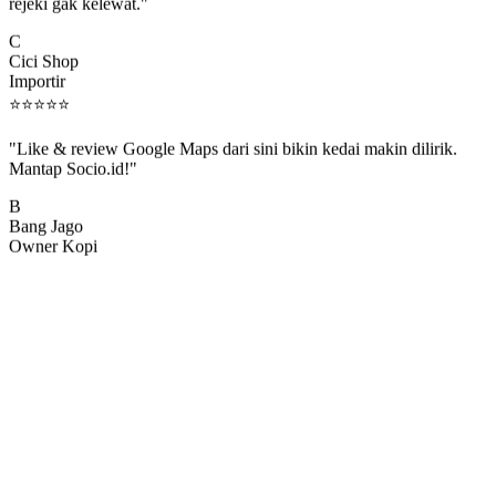
rejeki gak kelewat."
C
Cici Shop
Importir
⭐
⭐
⭐
⭐
⭐
"Like & review Google Maps dari sini bikin kedai makin dilirik.
Mantap Socio.id!"
B
Bang Jago
Owner Kopi