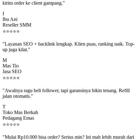
I
Ibu Ani
Reseller SMM
⭐
⭐
⭐
⭐
⭐
"Layanan SEO + backlink lengkap. Klien puas, ranking naik. Top-
up juga kilat."
M
Mas Tio
Jasa SEO
⭐
⭐
⭐
⭐
⭐
"Awalnya ragu beli follower, tapi garansinya bikin tenang. Refill
jalan otomatis."
T
Toko Mas Berkah
Pedagang Emas
⭐
⭐
⭐
⭐
⭐
"Mulai Rp10.000 bisa order? Serius min? Ini mah lebih murah dari
jajan boba 😂"