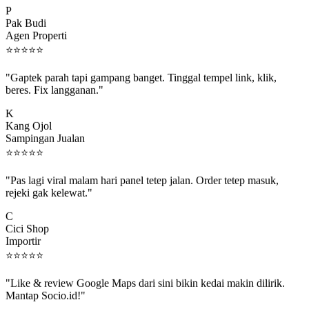
Pak Budi
Agen Properti
⭐
⭐
⭐
⭐
⭐
"Gaptek parah tapi gampang banget. Tinggal tempel link, klik,
beres. Fix langganan."
K
Kang Ojol
Sampingan Jualan
⭐
⭐
⭐
⭐
⭐
"Pas lagi viral malam hari panel tetep jalan. Order tetep masuk,
rejeki gak kelewat."
C
Cici Shop
Importir
⭐
⭐
⭐
⭐
⭐
"Like & review Google Maps dari sini bikin kedai makin dilirik.
Mantap Socio.id!"
B