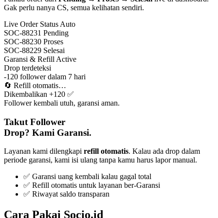
Gak perlu nanya CS, semua kelihatan sendiri.
Live Order Status
Auto
SOC-88231
Pending
SOC-88230
Proses
SOC-88229
Selesai
Garansi & Refill
Active
Drop terdeteksi
-120 follower dalam 7 hari
🔄
Refill otomatis…
Dikembalikan +120 ✅
Follower kembali utuh, garansi aman.
Takut Follower
Drop? Kami Garansi.
Layanan kami dilengkapi
refill otomatis
. Kalau ada drop dalam
periode garansi, kami isi ulang tanpa kamu harus lapor manual.
✅ Garansi uang kembali kalau gagal total
✅ Refill otomatis untuk layanan ber-Garansi
✅ Riwayat saldo transparan
Cara Pakai Socio.id