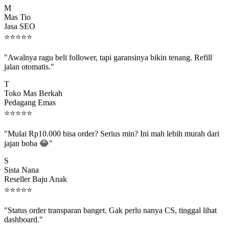
Mas Tio
Jasa SEO
⭐
⭐
⭐
⭐
⭐
"Awalnya ragu beli follower, tapi garansinya bikin tenang. Refill
jalan otomatis."
T
Toko Mas Berkah
Pedagang Emas
⭐
⭐
⭐
⭐
⭐
"Mulai Rp10.000 bisa order? Serius min? Ini mah lebih murah dari
jajan boba 😂"
S
Sista Nana
Reseller Baju Anak
⭐
⭐
⭐
⭐
⭐
"Status order transparan banget. Gak perlu nanya CS, tinggal lihat
dashboard."
P