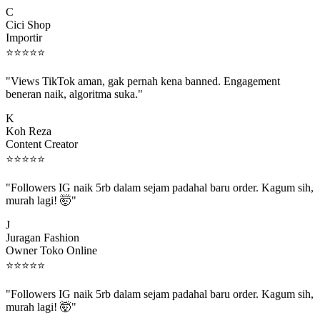
C
Cici Shop
Importir
⭐
⭐
⭐
⭐
⭐
"Views TikTok aman, gak pernah kena banned. Engagement
beneran naik, algoritma suka."
K
Koh Reza
Content Creator
⭐
⭐
⭐
⭐
⭐
"Followers IG naik 5rb dalam sejam padahal baru order. Kagum sih,
murah lagi! 🤯"
J
Juragan Fashion
Owner Toko Online
⭐
⭐
⭐
⭐
⭐
"Followers IG naik 5rb dalam sejam padahal baru order. Kagum sih,
murah lagi! 🤯"
J