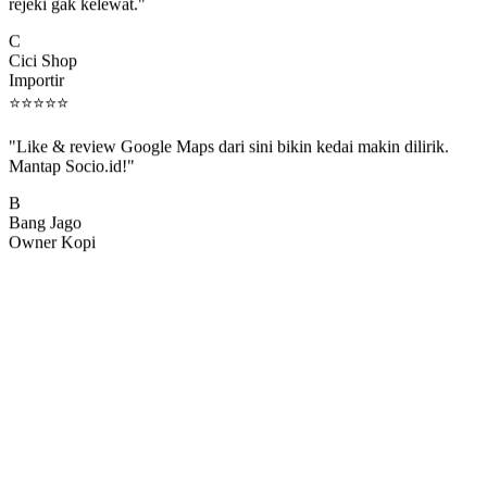
rejeki gak kelewat."
C
Cici Shop
Importir
⭐
⭐
⭐
⭐
⭐
"Like & review Google Maps dari sini bikin kedai makin dilirik.
Mantap Socio.id!"
B
Bang Jago
Owner Kopi