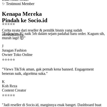
✨ Testimoni Member
Kenapa Mereka
Pindah ke Socio.id
⭐
⭐
⭐
⭐
⭐
Cerita nyata dari reseller & pemilik bisnis yang sudah
"Followers IG naik 5rb dalam sejam padahal baru order. Kagum sih,
merasakannya.
murah lagi! 🤯"
J
Juragan Fashion
Owner Toko Online
⭐
⭐
⭐
⭐
⭐
"Views TikTok aman, gak pernah kena banned. Engagement
beneran naik, algoritma suka."
K
Koh Reza
Content Creator
⭐
⭐
⭐
⭐
⭐
"Jadi reseller di Socio.id, marginnya enak banget. Dashboard buat
kirim order ke client gampang."