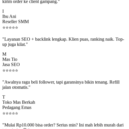
kirim order ke client gampang."
I
Ibu Ani
Reseller SMM
⭐
⭐
⭐
⭐
⭐
"Layanan SEO + backlink lengkap. Klien puas, ranking naik. Top-
up juga kilat."
M
Mas Tio
Jasa SEO
⭐
⭐
⭐
⭐
⭐
"Awalnya ragu beli follower, tapi garansinya bikin tenang. Refill
jalan otomatis."
T
Toko Mas Berkah
Pedagang Emas
⭐
⭐
⭐
⭐
⭐
"Mulai Rp10.000 bisa order? Serius min? Ini mah lebih murah dari