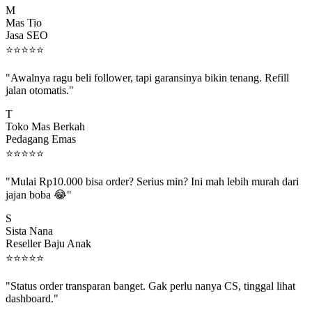
Mas Tio
Jasa SEO
⭐
⭐
⭐
⭐
⭐
"Awalnya ragu beli follower, tapi garansinya bikin tenang. Refill
jalan otomatis."
T
Toko Mas Berkah
Pedagang Emas
⭐
⭐
⭐
⭐
⭐
"Mulai Rp10.000 bisa order? Serius min? Ini mah lebih murah dari
jajan boba 😂"
S
Sista Nana
Reseller Baju Anak
⭐
⭐
⭐
⭐
⭐
"Status order transparan banget. Gak perlu nanya CS, tinggal lihat
dashboard."
P