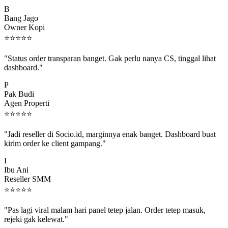
B
Bang Jago
Owner Kopi
⭐
⭐
⭐
⭐
⭐
"Status order transparan banget. Gak perlu nanya CS, tinggal lihat
dashboard."
P
Pak Budi
Agen Properti
⭐
⭐
⭐
⭐
⭐
"Jadi reseller di Socio.id, marginnya enak banget. Dashboard buat
kirim order ke client gampang."
I
Ibu Ani
Reseller SMM
⭐
⭐
⭐
⭐
⭐
"Pas lagi viral malam hari panel tetep jalan. Order tetep masuk,
rejeki gak kelewat."