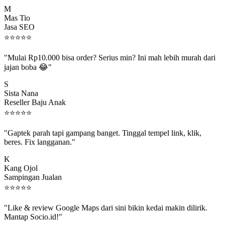
M
Mas Tio
Jasa SEO
⭐
⭐
⭐
⭐
⭐
"Mulai Rp10.000 bisa order? Serius min? Ini mah lebih murah dari
jajan boba 😂"
S
Sista Nana
Reseller Baju Anak
⭐
⭐
⭐
⭐
⭐
"Gaptek parah tapi gampang banget. Tinggal tempel link, klik,
beres. Fix langganan."
K
Kang Ojol
Sampingan Jualan
⭐
⭐
⭐
⭐
⭐
"Like & review Google Maps dari sini bikin kedai makin dilirik.
Mantap Socio.id!"