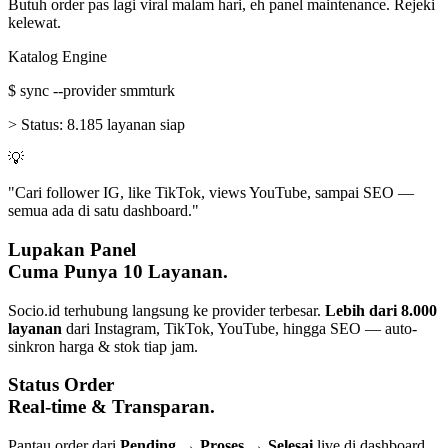
Butuh order pas lagi viral malam hari, eh panel maintenance. Rejeki
kelewat.
Katalog Engine
$
sync --provider smmturk
>
Status:
8.185 layanan siap
💡
"Cari follower IG, like TikTok, views YouTube, sampai SEO —
semua ada di satu dashboard."
Lupakan Panel
Cuma Punya 10 Layanan.
Socio.id terhubung langsung ke provider terbesar.
Lebih dari 8.000
layanan
dari Instagram, TikTok, YouTube, hingga SEO — auto-
sinkron harga & stok tiap jam.
Status Order
Real-time & Transparan.
Pantau order dari
Pending → Proses → Selesai
live di dashboard.