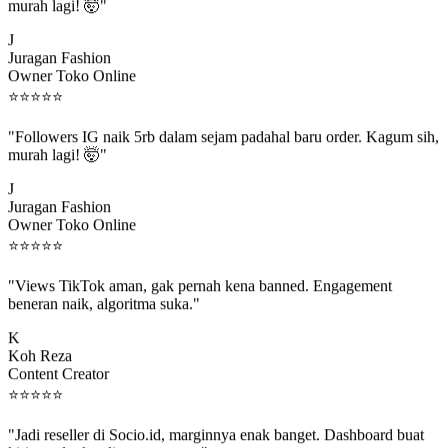
"Followers IG naik 5rb dalam sejam padahal baru order. Kagum sih,
murah lagi! 🤯"
J
Juragan Fashion
Owner Toko Online
⭐
⭐
⭐
⭐
⭐
"Followers IG naik 5rb dalam sejam padahal baru order. Kagum sih,
murah lagi! 🤯"
J
Juragan Fashion
Owner Toko Online
⭐
⭐
⭐
⭐
⭐
"Views TikTok aman, gak pernah kena banned. Engagement
beneran naik, algoritma suka."
K
Koh Reza
Content Creator
⭐
⭐
⭐
⭐
⭐
"Jadi reseller di Socio.id, marginnya enak banget. Dashboard buat