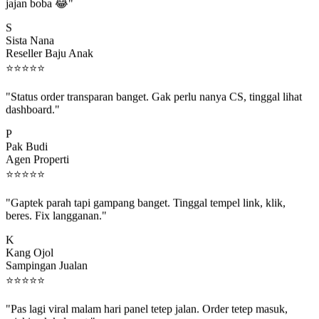
jajan boba 😂"
S
Sista Nana
Reseller Baju Anak
⭐
⭐
⭐
⭐
⭐
"Status order transparan banget. Gak perlu nanya CS, tinggal lihat
dashboard."
P
Pak Budi
Agen Properti
⭐
⭐
⭐
⭐
⭐
"Gaptek parah tapi gampang banget. Tinggal tempel link, klik,
beres. Fix langganan."
K
Kang Ojol
Sampingan Jualan
⭐
⭐
⭐
⭐
⭐
"Pas lagi viral malam hari panel tetep jalan. Order tetep masuk,