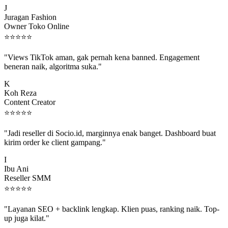
Juragan Fashion
Owner Toko Online
⭐
⭐
⭐
⭐
⭐
"Views TikTok aman, gak pernah kena banned. Engagement
beneran naik, algoritma suka."
K
Koh Reza
Content Creator
⭐
⭐
⭐
⭐
⭐
"Jadi reseller di Socio.id, marginnya enak banget. Dashboard buat
kirim order ke client gampang."
I
Ibu Ani
Reseller SMM
⭐
⭐
⭐
⭐
⭐
"Layanan SEO + backlink lengkap. Klien puas, ranking naik. Top-
up juga kilat."
M