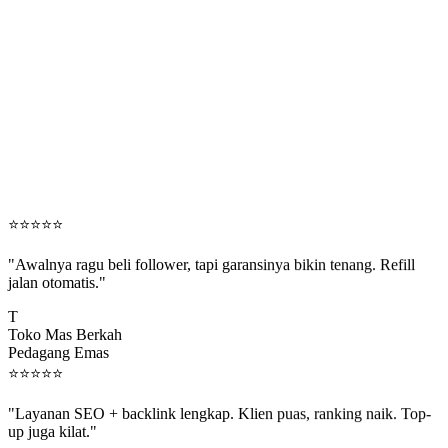
⭐
⭐
⭐
⭐
⭐
"Awalnya ragu beli follower, tapi garansinya bikin tenang. Refill
jalan otomatis."
T
Toko Mas Berkah
Pedagang Emas
⭐
⭐
⭐
⭐
⭐
"Layanan SEO + backlink lengkap. Klien puas, ranking naik. Top-
up juga kilat."