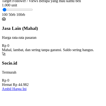
Target Follower / Views
Berapa yang mau kamu beli
1.000
unit
100
50rb
100rb
😱
Jasa Lain (Mahal)
Harga rata-rata pasaran
Rp 0
Mahal, lambat, dan sering tanpa garansi. Saldo sering hangus.
🚀
Socio.id
Termurah
Rp 0
Hemat
Rp 44.982
Ambil Harga Ini