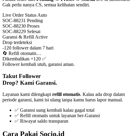
Gak perlu nanya CS, semua kelihatan sendiri.
Live Order Status
Auto
SOC-88231
Pending
SOC-88230
Proses
SOC-88229
Selesai
Garansi & Refill
Active
Drop terdeteksi
-120 follower dalam 7 hari
🔄
Refill otomatis…
Dikembalikan +120 ✅
Follower kembali utuh, garansi aman.
Takut Follower
Drop? Kami Garansi.
Layanan kami dilengkapi
refill otomatis
. Kalau ada drop dalam
periode garansi, kami isi ulang tanpa kamu harus lapor manual.
✅ Garansi uang kembali kalau gagal total
✅ Refill otomatis untuk layanan ber-Garansi
✅ Riwayat saldo transparan
Cara Pakai Socio.id