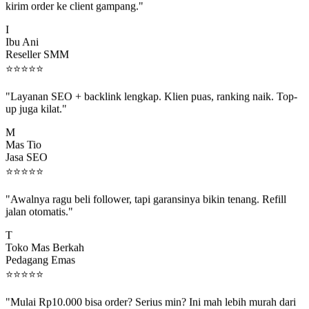
I
Ibu Ani
Reseller SMM
⭐
⭐
⭐
⭐
⭐
"Layanan SEO + backlink lengkap. Klien puas, ranking naik. Top-
up juga kilat."
M
Mas Tio
Jasa SEO
⭐
⭐
⭐
⭐
⭐
"Awalnya ragu beli follower, tapi garansinya bikin tenang. Refill
jalan otomatis."
T
Toko Mas Berkah
Pedagang Emas
⭐
⭐
⭐
⭐
⭐
"Mulai Rp10.000 bisa order? Serius min? Ini mah lebih murah dari
jajan boba 😂"