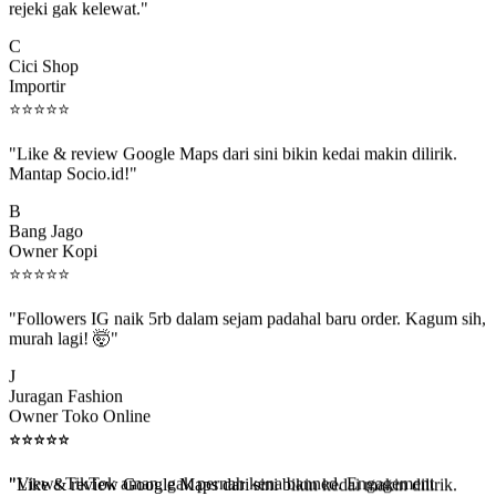
C
Cici Shop
Importir
⭐
⭐
⭐
⭐
⭐
"Like & review Google Maps dari sini bikin kedai makin dilirik.
Mantap Socio.id!"
B
Bang Jago
Owner Kopi
⭐
⭐
⭐
⭐
⭐
"Followers IG naik 5rb dalam sejam padahal baru order. Kagum sih,
murah lagi! 🤯"
J
Juragan Fashion
Owner Toko Online
⭐
⭐
⭐
⭐
⭐
⭐
⭐
⭐
⭐
⭐
"Views TikTok aman, gak pernah kena banned. Engagement
beneran naik, algoritma suka."