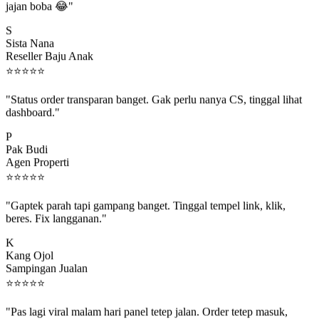
S
Sista Nana
Reseller Baju Anak
⭐
⭐
⭐
⭐
⭐
"Status order transparan banget. Gak perlu nanya CS, tinggal lihat
dashboard."
P
Pak Budi
Agen Properti
⭐
⭐
⭐
⭐
⭐
"Gaptek parah tapi gampang banget. Tinggal tempel link, klik,
beres. Fix langganan."
K
Kang Ojol
Sampingan Jualan
⭐
⭐
⭐
⭐
⭐
"Pas lagi viral malam hari panel tetep jalan. Order tetep masuk,
rejeki gak kelewat."