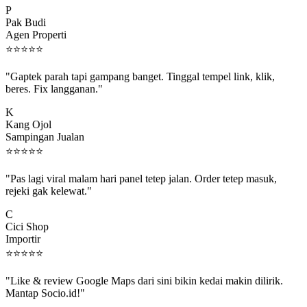
Pak Budi
Agen Properti
⭐
⭐
⭐
⭐
⭐
"Gaptek parah tapi gampang banget. Tinggal tempel link, klik,
beres. Fix langganan."
K
Kang Ojol
Sampingan Jualan
⭐
⭐
⭐
⭐
⭐
"Pas lagi viral malam hari panel tetep jalan. Order tetep masuk,
rejeki gak kelewat."
C
Cici Shop
Importir
⭐
⭐
⭐
⭐
⭐
"Like & review Google Maps dari sini bikin kedai makin dilirik.
Mantap Socio.id!"
B