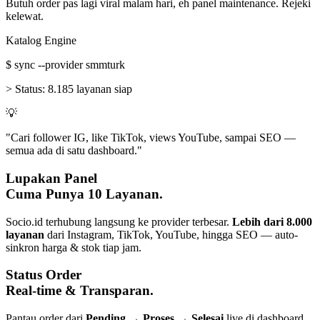
Butuh order pas lagi viral malam hari, eh panel maintenance. Rejeki
kelewat.
Katalog Engine
$
sync --provider smmturk
>
Status:
8.185 layanan siap
💡
"Cari follower IG, like TikTok, views YouTube, sampai SEO —
semua ada di satu dashboard."
Lupakan Panel
Cuma Punya 10 Layanan.
Socio.id terhubung langsung ke provider terbesar.
Lebih dari 8.000
layanan
dari Instagram, TikTok, YouTube, hingga SEO — auto-
sinkron harga & stok tiap jam.
Status Order
Real-time & Transparan.
Pantau order dari
Pending → Proses → Selesai
live di dashboard.