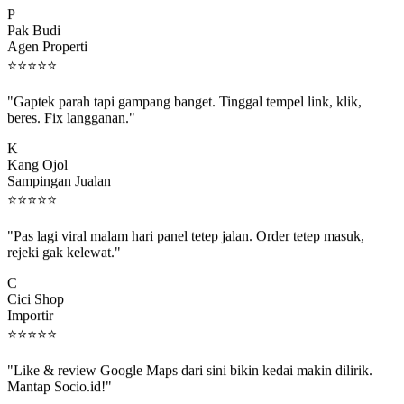
Pak Budi
Agen Properti
⭐
⭐
⭐
⭐
⭐
"Gaptek parah tapi gampang banget. Tinggal tempel link, klik,
beres. Fix langganan."
K
Kang Ojol
Sampingan Jualan
⭐
⭐
⭐
⭐
⭐
"Pas lagi viral malam hari panel tetep jalan. Order tetep masuk,
rejeki gak kelewat."
C
Cici Shop
Importir
⭐
⭐
⭐
⭐
⭐
"Like & review Google Maps dari sini bikin kedai makin dilirik.
Mantap Socio.id!"
B