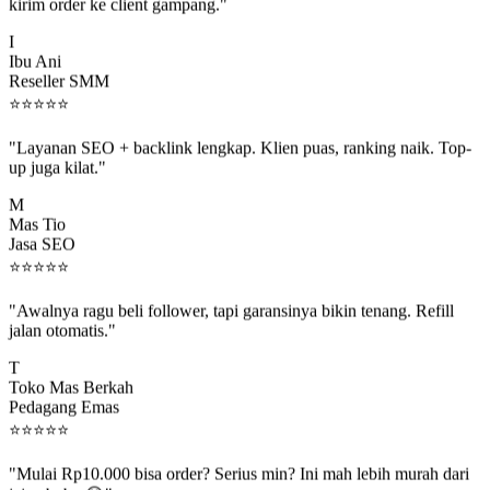
kirim order ke client gampang."
I
Ibu Ani
Reseller SMM
⭐
⭐
⭐
⭐
⭐
"Layanan SEO + backlink lengkap. Klien puas, ranking naik. Top-
up juga kilat."
M
Mas Tio
Jasa SEO
⭐
⭐
⭐
⭐
⭐
"Awalnya ragu beli follower, tapi garansinya bikin tenang. Refill
jalan otomatis."
T
Toko Mas Berkah
Pedagang Emas
⭐
⭐
⭐
⭐
⭐
"Mulai Rp10.000 bisa order? Serius min? Ini mah lebih murah dari