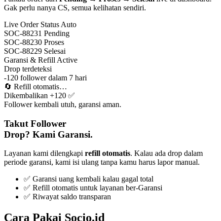
Gak perlu nanya CS, semua kelihatan sendiri.
Live Order Status
Auto
SOC-88231
Pending
SOC-88230
Proses
SOC-88229
Selesai
Garansi & Refill
Active
Drop terdeteksi
-120 follower dalam 7 hari
🔄
Refill otomatis…
Dikembalikan +120 ✅
Follower kembali utuh, garansi aman.
Takut Follower
Drop? Kami Garansi.
Layanan kami dilengkapi
refill otomatis
. Kalau ada drop dalam
periode garansi, kami isi ulang tanpa kamu harus lapor manual.
✅ Garansi uang kembali kalau gagal total
✅ Refill otomatis untuk layanan ber-Garansi
✅ Riwayat saldo transparan
Cara Pakai Socio.id