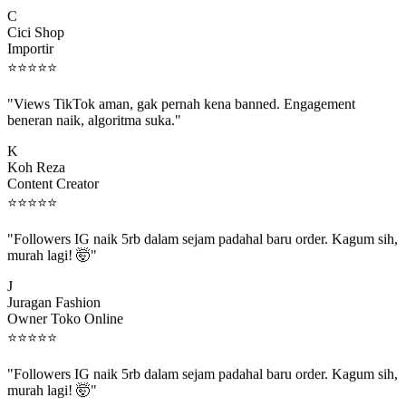
C
Cici Shop
Importir
⭐
⭐
⭐
⭐
⭐
"Views TikTok aman, gak pernah kena banned. Engagement
beneran naik, algoritma suka."
K
Koh Reza
Content Creator
⭐
⭐
⭐
⭐
⭐
"Followers IG naik 5rb dalam sejam padahal baru order. Kagum sih,
murah lagi! 🤯"
J
Juragan Fashion
Owner Toko Online
⭐
⭐
⭐
⭐
⭐
"Followers IG naik 5rb dalam sejam padahal baru order. Kagum sih,
murah lagi! 🤯"