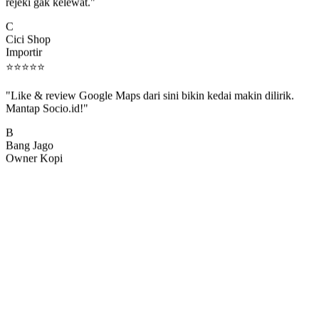
rejeki gak kelewat."
C
Cici Shop
Importir
⭐
⭐
⭐
⭐
⭐
"Like & review Google Maps dari sini bikin kedai makin dilirik.
Mantap Socio.id!"
B
Bang Jago
Owner Kopi