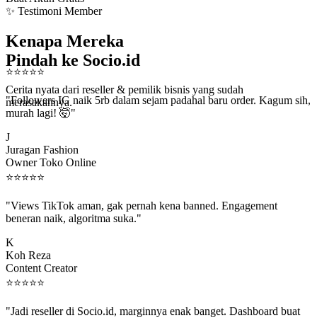
✨ Testimoni Member
Kenapa Mereka
Pindah ke Socio.id
⭐
⭐
⭐
⭐
⭐
Cerita nyata dari reseller & pemilik bisnis yang sudah
"Followers IG naik 5rb dalam sejam padahal baru order. Kagum sih,
merasakannya.
murah lagi! 🤯"
J
Juragan Fashion
Owner Toko Online
⭐
⭐
⭐
⭐
⭐
"Views TikTok aman, gak pernah kena banned. Engagement
beneran naik, algoritma suka."
K
Koh Reza
Content Creator
⭐
⭐
⭐
⭐
⭐
"Jadi reseller di Socio.id, marginnya enak banget. Dashboard buat
kirim order ke client gampang."