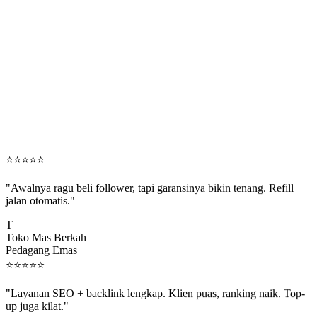
⭐
⭐
⭐
⭐
⭐
"Awalnya ragu beli follower, tapi garansinya bikin tenang. Refill
jalan otomatis."
T
Toko Mas Berkah
Pedagang Emas
⭐
⭐
⭐
⭐
⭐
"Layanan SEO + backlink lengkap. Klien puas, ranking naik. Top-
up juga kilat."