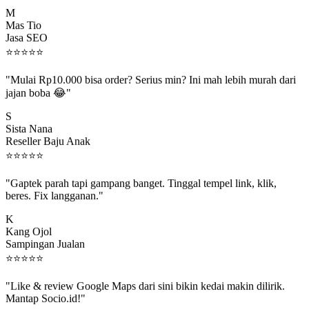
M
Mas Tio
Jasa SEO
⭐
⭐
⭐
⭐
⭐
"Mulai Rp10.000 bisa order? Serius min? Ini mah lebih murah dari
jajan boba 😂"
S
Sista Nana
Reseller Baju Anak
⭐
⭐
⭐
⭐
⭐
"Gaptek parah tapi gampang banget. Tinggal tempel link, klik,
beres. Fix langganan."
K
Kang Ojol
Sampingan Jualan
⭐
⭐
⭐
⭐
⭐
"Like & review Google Maps dari sini bikin kedai makin dilirik.
Mantap Socio.id!"