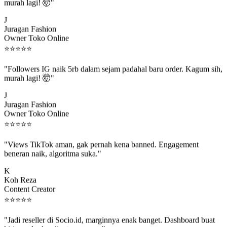
murah lagi! 🤯"
J
Juragan Fashion
Owner Toko Online
⭐
⭐
⭐
⭐
⭐
"Followers IG naik 5rb dalam sejam padahal baru order. Kagum sih,
murah lagi! 🤯"
J
Juragan Fashion
Owner Toko Online
⭐
⭐
⭐
⭐
⭐
"Views TikTok aman, gak pernah kena banned. Engagement
beneran naik, algoritma suka."
K
Koh Reza
Content Creator
⭐
⭐
⭐
⭐
⭐
"Jadi reseller di Socio.id, marginnya enak banget. Dashboard buat