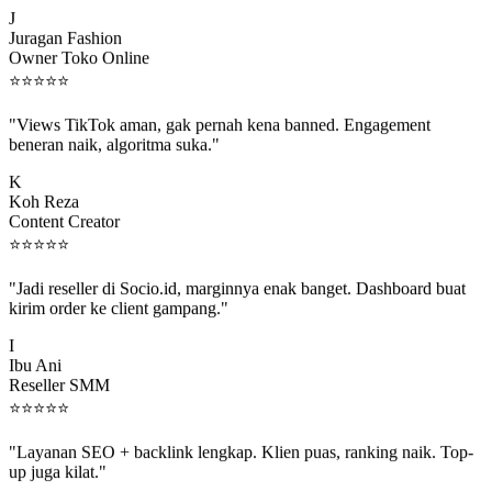
J
Juragan Fashion
Owner Toko Online
⭐
⭐
⭐
⭐
⭐
"Views TikTok aman, gak pernah kena banned. Engagement
beneran naik, algoritma suka."
K
Koh Reza
Content Creator
⭐
⭐
⭐
⭐
⭐
"Jadi reseller di Socio.id, marginnya enak banget. Dashboard buat
kirim order ke client gampang."
I
Ibu Ani
Reseller SMM
⭐
⭐
⭐
⭐
⭐
"Layanan SEO + backlink lengkap. Klien puas, ranking naik. Top-
up juga kilat."
M