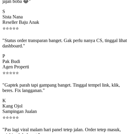
jajan boba 😂"
S
Sista Nana
Reseller Baju Anak
⭐
⭐
⭐
⭐
⭐
"Status order transparan banget. Gak perlu nanya CS, tinggal lihat
dashboard."
P
Pak Budi
Agen Properti
⭐
⭐
⭐
⭐
⭐
"Gaptek parah tapi gampang banget. Tinggal tempel link, klik,
beres. Fix langganan."
K
Kang Ojol
Sampingan Jualan
⭐
⭐
⭐
⭐
⭐
"Pas lagi viral malam hari panel tetep jalan. Order tetep masuk,