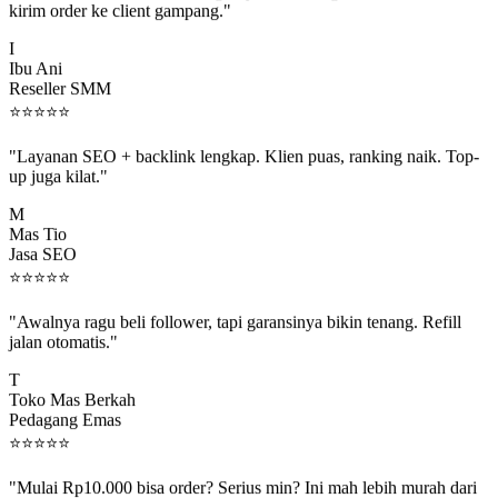
I
Ibu Ani
Reseller SMM
⭐
⭐
⭐
⭐
⭐
"Layanan SEO + backlink lengkap. Klien puas, ranking naik. Top-
up juga kilat."
M
Mas Tio
Jasa SEO
⭐
⭐
⭐
⭐
⭐
"Awalnya ragu beli follower, tapi garansinya bikin tenang. Refill
jalan otomatis."
T
Toko Mas Berkah
Pedagang Emas
⭐
⭐
⭐
⭐
⭐
"Mulai Rp10.000 bisa order? Serius min? Ini mah lebih murah dari
jajan boba 😂"