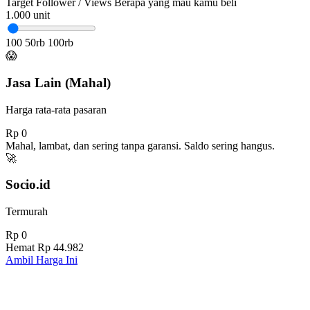
Target Follower / Views
Berapa yang mau kamu beli
1.000
unit
100
50rb
100rb
😱
Jasa Lain (Mahal)
Harga rata-rata pasaran
Rp 0
Mahal, lambat, dan sering tanpa garansi. Saldo sering hangus.
🚀
Socio.id
Termurah
Rp 0
Hemat
Rp 44.982
Ambil Harga Ini