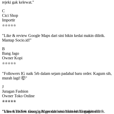
C
Cici Shop
Importir
⭐
⭐
⭐
⭐
⭐
"Like & review Google Maps dari sini bikin kedai makin dilirik.
Mantap Socio.id!"
B
Bang Jago
Owner Kopi
⭐
⭐
⭐
⭐
⭐
"Followers IG naik 5rb dalam sejam padahal baru order. Kagum sih,
murah lagi! 🤯"
J
Juragan Fashion
Owner Toko Online
⭐
⭐
⭐
⭐
⭐
⭐
⭐
⭐
⭐
⭐
"Views TikTok aman, gak pernah kena banned. Engagement
beneran naik, algoritma suka."