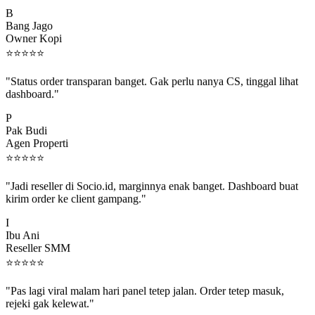
B
Bang Jago
Owner Kopi
⭐
⭐
⭐
⭐
⭐
"Status order transparan banget. Gak perlu nanya CS, tinggal lihat
dashboard."
P
Pak Budi
Agen Properti
⭐
⭐
⭐
⭐
⭐
"Jadi reseller di Socio.id, marginnya enak banget. Dashboard buat
kirim order ke client gampang."
I
Ibu Ani
Reseller SMM
⭐
⭐
⭐
⭐
⭐
"Pas lagi viral malam hari panel tetep jalan. Order tetep masuk,
rejeki gak kelewat."