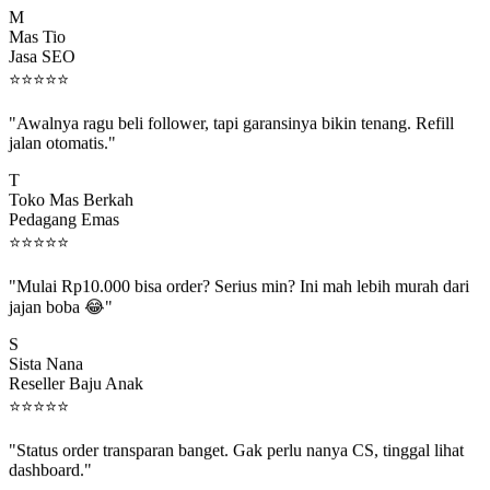
Mas Tio
Jasa SEO
⭐
⭐
⭐
⭐
⭐
"Awalnya ragu beli follower, tapi garansinya bikin tenang. Refill
jalan otomatis."
T
Toko Mas Berkah
Pedagang Emas
⭐
⭐
⭐
⭐
⭐
"Mulai Rp10.000 bisa order? Serius min? Ini mah lebih murah dari
jajan boba 😂"
S
Sista Nana
Reseller Baju Anak
⭐
⭐
⭐
⭐
⭐
"Status order transparan banget. Gak perlu nanya CS, tinggal lihat
dashboard."
P