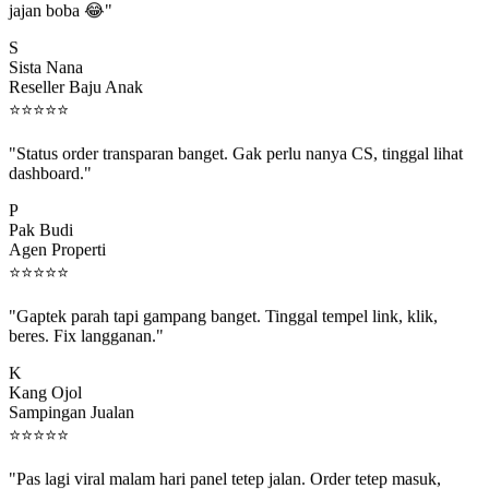
S
Sista Nana
Reseller Baju Anak
⭐
⭐
⭐
⭐
⭐
"Status order transparan banget. Gak perlu nanya CS, tinggal lihat
dashboard."
P
Pak Budi
Agen Properti
⭐
⭐
⭐
⭐
⭐
"Gaptek parah tapi gampang banget. Tinggal tempel link, klik,
beres. Fix langganan."
K
Kang Ojol
Sampingan Jualan
⭐
⭐
⭐
⭐
⭐
"Pas lagi viral malam hari panel tetep jalan. Order tetep masuk,
rejeki gak kelewat."