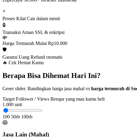
⚡
Proses Kilat
Cair dalam menit
🔒
Transaksi Aman
SSL & enkripsi
💸
Harga Termurah
Mulai Rp10.000
🛡️
Garansi Uang
Refund otomatis
🔥 Cek Hemat Kamu
Berapa Bisa Dihemat Hari Ini?
Geser slider. Bandingkan harga jasa mahal vs
harga termurah di Soc
Target Follower / Views
Berapa yang mau kamu beli
1.000
unit
100
50rb
100rb
😱
Jasa Lain (Mahal)